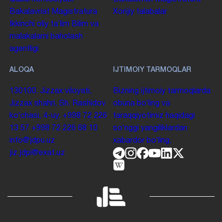
Bakalavriat
Magistratura
Xorijiy talabalar
Ikkinchi oliy taʼlim
Bilim va
malakalarni baholash
agentligi
ALOQA
IJTIMOIY TARMOQLAR
130100. Jizzax viloyati,
Bizning ijtimoiy tarmoqlarda
Jizzax shahri, Sh. Rashidov
obuna boʻling va
koʻchasi, 4-uy.
+998 72 226
taraqqiyotimiz haqidagi
13 57
+998 72 226 68 10
soʻnggi yangiliklardan
info@jdpu.uz
xabardor boʻling.
jiz.jdpi@exat.uz