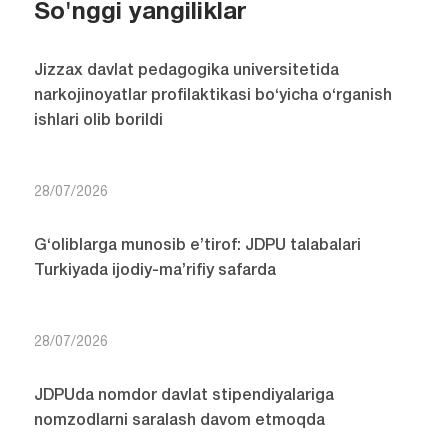
So'nggi yangiliklar
Jizzax davlat pedagogika universitetida
narkojinoyatlar profilaktikasi bo‘yicha o‘rganish
ishlari olib borildi
28/07/2026
G‘oliblarga munosib e’tirof: JDPU talabalari
Turkiyada ijodiy-ma’rifiy safarda
28/07/2026
JDPUda nomdor davlat stipendiyalariga
nomzodlarni saralash davom etmoqda