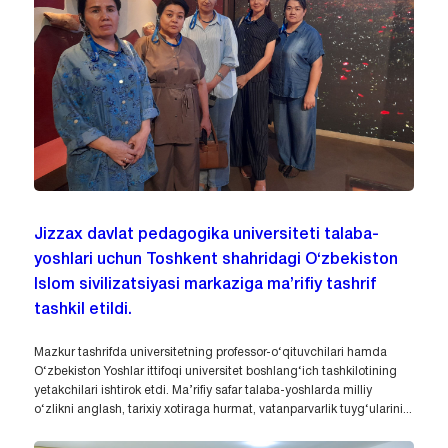
Jizzax davlat pedagogika universiteti talaba-
yoshlari uchun Toshkent shahridagi O‘zbekiston
Islom sivilizatsiyasi markaziga ma’rifiy tashrif
tashkil etildi.
Mazkur tashrifda universitetning professor-o‘qituvchilari hamda
O‘zbekiston Yoshlar ittifoqi universitet boshlang‘ich tashkilotining
yetakchilari ishtirok etdi. Ma’rifiy safar talaba-yoshlarda milliy
o‘zlikni anglash, tarixiy xotiraga hurmat, vatanparvarlik tuyg‘ularini...