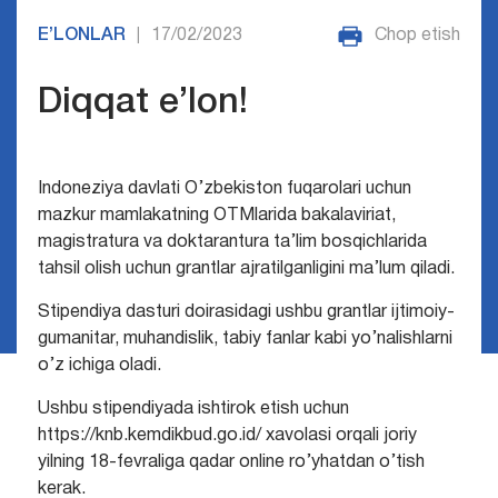
E’LONLAR
17/02/2023
Chop etish
|
Diqqat e’lon!
Indoneziya davlati O’zbekiston fuqarolari uchun
mazkur mamlakatning OTMlarida bakalaviriat,
magistratura va doktarantura ta’lim bosqichlarida
tahsil olish uchun grantlar ajratilganligini ma’lum qiladi.
Stipendiya dasturi doirasidagi ushbu grantlar ijtimoiy-
gumanitar, muhandislik, tabiy fanlar kabi yo’nalishlarni
o’z ichiga oladi.
Ushbu stipendiyada ishtirok etish uchun
https://knb.kemdikbud.go.id/ xavolasi orqali joriy
yilning 18-fevraliga qadar online ro’yhatdan o’tish
kerak.