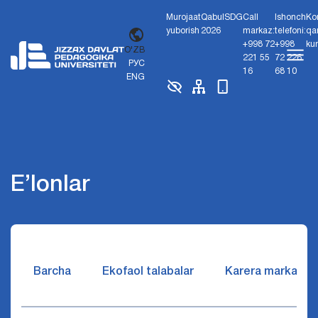
Murojaat
Qabul
SDG
Call
Ishonch
Ko
yuborish
2026
markaz:
telefoni:
qa
+998 72
+998
ku
O'ZB
221 55
72 226
РУС
16
68 10
ENG
E’lonlar
Barcha
Ekofaol talabalar
Karera markazi