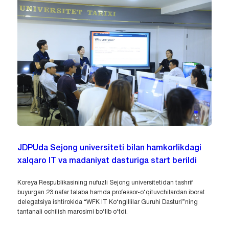
JDPUda Sejong universiteti bilan hamkorlikdagi
xalqaro IT va madaniyat dasturiga start berildi
Koreya Respublikasining nufuzli Sejong universitetidan tashrif
buyurgan 23 nafar talaba hamda professor-o‘qituvchilardan iborat
delegatsiya ishtirokida “WFK IT Ko‘ngillilar Guruhi Dasturi”ning
tantanali ochilish marosimi bo‘lib o‘tdi.