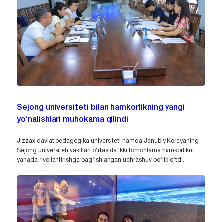
Sejong universiteti bilan hamkorlikning yangi
yo‘nalishlari muhokama qilindi
Jizzax davlat pedagogika universiteti hamda Janubiy Koreyaning
Sejong universiteti vakillari o‘rtasida ikki tomonlama hamkorlikni
yanada rivojlantirishga bag‘ishlangan uchrashuv bo‘lib o‘tdi.