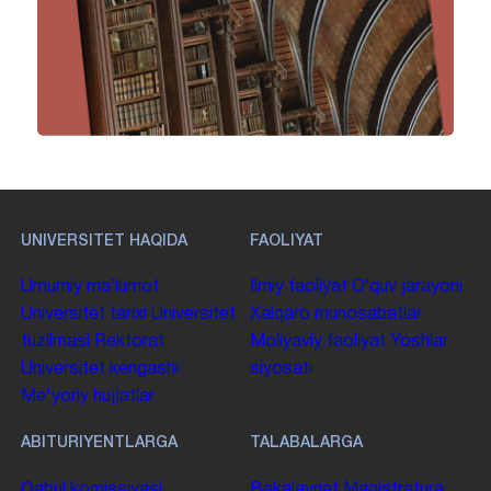
UNIVERSITET HAQIDA
FAOLIYAT
Umumiy maʼlumot
Ilmiy faoliyat
Oʻquv jarayoni
Universitet tarixi
Universitet
Xalqaro munosabatlar
tuzilmasi
Rektorat
Moliyaviy faoliyat
Yoshlar
Universitet kengashi
siyosati
Me'yoriy hujjatlar
ABITURIYENTLARGA
TALABALARGA
Qabul komissiyasi
Bakalavriat
Magistratura