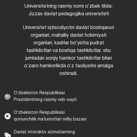
Universitetning rasmiy nomi oʻzbek tilida:
Jizzax davlat pedagogika universiteti
Universitet iqtisodiyotni davlat boshqaruvi
organlari, mahalliy davlat hokimiyati
organlari, kadrlar boʻyicha pudrat
tashkilotlari va boshqa tashkilotlar, shu
jumladan xorijiy hamkor tashkilotlar bilan
oʻzaro hamkorlikda oʻz faoliyatini amalga
oshiradi.
Oʻzbekiston Respublikasi
Prezidentining rasmiy veb-sayti
Oʻzbekiston Respublikasi
qonunchilik maʼlumotlari milliy bazasi
Davlat interaktiv xizmatlarining