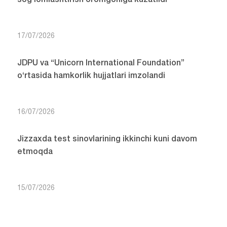
sog‘lomlashtirish oromgohiga kuzatildi
17/07/2026
JDPU va “Unicorn International Foundation”
o‘rtasida hamkorlik hujjatlari imzolandi
16/07/2026
Jizzaxda test sinovlarining ikkinchi kuni davom
etmoqda
15/07/2026