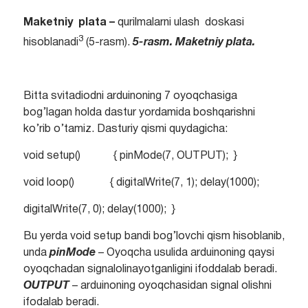
Maketniy plata –
qurilmalarni ulash doskasi
3
hisoblanadi
(5-rasm).
5-rasm. Maketniy plata.
Bitta svitadiodni arduinoning 7 oyoqchasiga
bog’lagan holda dastur yordamida boshqarishni
ko’rib o’tamiz. Dasturiy qismi quydagicha:
void setup() { pinMode(7, OUTPUT); }
void loop() { digitalWrite(7, 1); delay(1000);
digitalWrite(7, 0); delay(1000); }
Bu yerda void setup bandi bog’lovchi qism hisoblanib,
unda
pinMode
– Oyoqcha usulida arduinoning qaysi
oyoqchadan signalolinayotganligini ifoddalab beradi.
OUTPUT
– arduinoning oyoqchasidan signal olishni
ifodalab beradi.