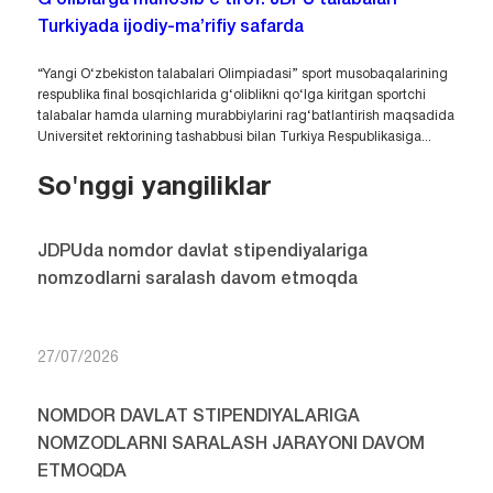
Turkiyada ijodiy-ma’rifiy safarda
“Yangi O‘zbekiston talabalari Olimpiadasi” sport musobaqalarining
respublika final bosqichlarida g‘oliblikni qo‘lga kiritgan sportchi
talabalar hamda ularning murabbiylarini rag‘batlantirish maqsadida
Universitet rektorining tashabbusi bilan Turkiya Respublikasiga...
So'nggi yangiliklar
JDPUda nomdor davlat stipendiyalariga
nomzodlarni saralash davom etmoqda
27/07/2026
NOMDOR DAVLAT STIPENDIYALARIGA
NOMZODLARNI SARALASH JARAYONI DAVOM
ETMOQDA