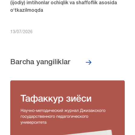
(ijodiy) imtihonlar ochiqlik va shaffoflik asosida
o‘tkazilmoqda
13/07/2026
Barcha yangiliklar