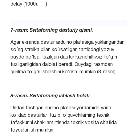
delay (1000); }
7-rasm: Svitaforning dasturiy qismi.
Agar ekranda dastur arduino platasiga yuklangandan
so’ng strelka bilan ko’rsatilgan tartibdagi yozuv
paydo bo’lsa, tuzilgan dastur kamchilliksiz to’g’ri
tuzilganligidan dalolat beradi. Quydagi rasmdan
qurilma to’g’ri ishlashini ko’rish mumkin (8-rasm).
8-rasm.
Svitaforning ishlash holati
Undan tashqari audino platasi yordamida yana
ko’klab dasturlar tuzib, o’quvchilarning texnik
tafakkurini shakllantirtishda texnik vosita sifatida
foydalanish mumkin.