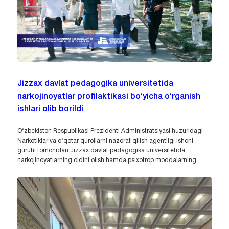
Jizzax davlat pedagogika universitetida
narkojinoyatlar profilaktikasi bo‘yicha o‘rganish
ishlari olib borildi
O‘zbekiston Respublikasi Prezidenti Administratsiyasi huzuridagi
Narkotiklar va o‘qotar qurollarni nazorat qilish agentligi ishchi
guruhi tomonidan Jizzax davlat pedagogika universitetida
narkojinoyatlarning oldini olish hamda psixotrop moddalarning...