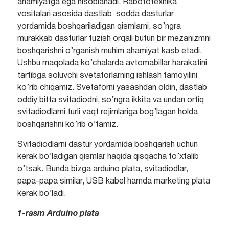
ahamiyatga ega hisoblanadi. Rabototexnika
vositalari asosida dastlab sodda dasturlar
yordamida boshqariladigan qismlarni, so’ngra
murakkab dasturlar tuzish orqali butun bir mezanizmni
boshqarishni o’rganish muhim ahamiyat kasb etadi.
Ushbu maqolada ko’chalarda avtomabillar harakatini
tartibga soluvchi svetaforlarning ishlash tamoyilini
ko’rib chiqamiz. Svetaforni yasashdan oldin, dastlab
oddiy bitta svitadiodni, so’ngra ikkita va undan ortiq
svitadiodlarni turli vaqt rejimlariga bog’lagan holda
boshqarishni ko’rib o’tamiz.
Svitadiodlarni dastur yordamida boshqarish uchun
kerak bo’ladigan qismlar haqida qisqacha to’xtalib
o’tsak. Bunda bizga arduino plata, svitadiodlar,
papa-papa similar, USB kabel hamda marketing plata
kerak bo’ladi.
1-rasm Arduino plata