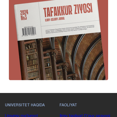
UNIVERSITET HAQIDA
FAOLIYAT
Umumiy maʼlumot
Ilmiy faoliyat
Oʻquv jarayoni