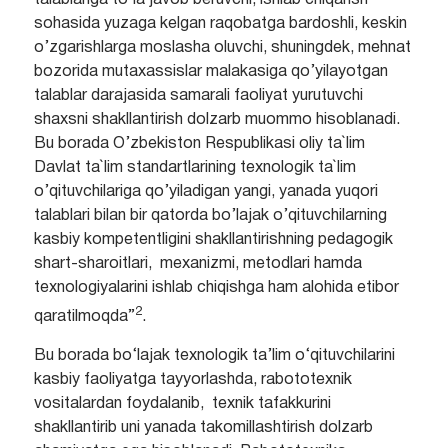
sohasida yuzaga kelgan raqobatga bardoshli, keskin
o’zgarishlarga moslasha oluvchi, shuningdek, mehnat
bozorida mutaxassislar malakasiga qo’yilayotgan
talablar darajasida samarali faoliyat yurutuvchi
shaxsni shakllantirish dolzarb muommo hisoblanadi.
Bu borada O’zbekiston Respublikasi oliy ta`lim
Davlat ta`lim standartlarining texnologik ta`lim
o’qituvchilariga qo’yiladigan yangi, yanada yuqori
talablari bilan bir qatorda bo’lajak o’qituvchilarning
kasbiy kompetentligini shakllantirishning pedagogik
shart-sharoitlari, mexanizmi, metodlari hamda
texnologiyalarini ishlab chiqishga ham alohida etibor
2
qaratilmoqda”
.
Bu borada bo‘lajak texnologik ta’lim o‘qituvchilarini
kasbiy faoliyatga tayyorlashda, rabototexnik
vositalardan foydalanib, texnik tafakkurini
shakllantirib uni yanada takomillashtirish dolzarb