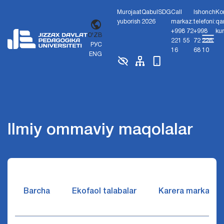
Murojaat
Qabul
SDG
Call
Ishonch
Ko
yuborish
2026
markaz:
telefoni:
qa
+998 72
+998
ku
O'ZB
221 55
72 226
РУС
16
68 10
ENG
Ilmiy ommaviy maqolalar
Barcha
Ekofaol talabalar
Karera markazi