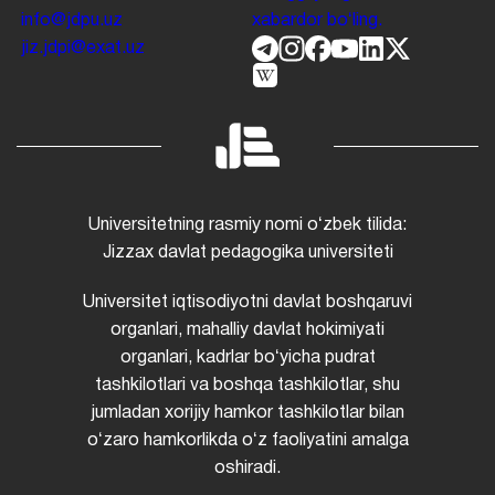
info@jdpu.uz
xabardor boʻling.
jiz.jdpi@exat.uz
Universitetning rasmiy nomi oʻzbek tilida:
Jizzax davlat pedagogika universiteti
Universitet iqtisodiyotni davlat boshqaruvi
organlari, mahalliy davlat hokimiyati
organlari, kadrlar boʻyicha pudrat
tashkilotlari va boshqa tashkilotlar, shu
jumladan xorijiy hamkor tashkilotlar bilan
oʻzaro hamkorlikda oʻz faoliyatini amalga
oshiradi.