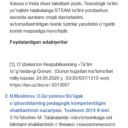
Xulosa o’rnida shuni takidlash joizki, Texnologik ta`lim
yo’nalishi talabalariga STEAM ta’limi yondashuvi
asosida aurduino orqali dasturlashni,
avtomatlashtirilgan texnik tizimlar yaratishni o’rgatib
borish maqsadga muvofiqdir.
Foydalanilgan adabiyotlar
[1]. O‘zbekiston Respublikasining «Ta’lim
to‘g‘risida»gi Qonuni. (Qonun hujjatlari ma’lumotlari
milliy bazasi, 24.09.2020 y., 03/20/637/1313-son)
https://lex.uz/docs/-5013007
N.Muslimov, O.Qo’ysinnov Bo`lajak
o`qituvchilarning pedagogik kompetentligini
shakllantirish nazariyasi. Toshkent 2014 8-bet.
3.Yo’ldoshev M. Talabalarida robototexnikaga oid
bilimlarni shakllantirish // Физико-технологического