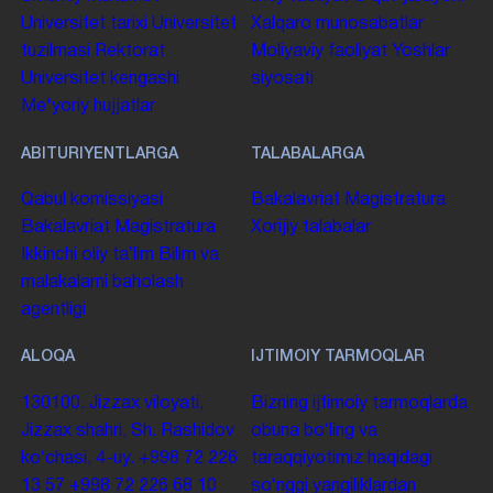
Universitet tarixi
Universitet
Xalqaro munosabatlar
tuzilmasi
Rektorat
Moliyaviy faoliyat
Yoshlar
Universitet kengashi
siyosati
Me'yoriy hujjatlar
ABITURIYENTLARGA
TALABALARGA
Qabul komissiyasi
Bakalavriat
Magistratura
Bakalavriat
Magistratura
Xorijiy talabalar
Ikkinchi oliy taʼlim
Bilim va
malakalarni baholash
agentligi
ALOQA
IJTIMOIY TARMOQLAR
130100. Jizzax viloyati,
Bizning ijtimoiy tarmoqlarda
Jizzax shahri, Sh. Rashidov
obuna boʻling va
koʻchasi, 4-uy.
+998 72 226
taraqqiyotimiz haqidagi
13 57
+998 72 226 68 10
soʻnggi yangiliklardan