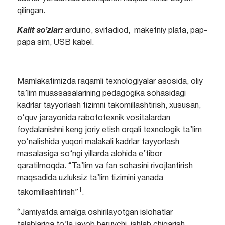
qilingan.
Kalit so’zlar:
arduino, svitadiod, maketniy plata, pap-
papa sim, USB kabel.
Mamlakatimizda raqamli texnologiyalar asosida, oliy
ta’lim muassasalarining pedagogika sohasidagi
kadrlar tayyorlash tizimni takomillashtirish, xususan,
o‘quv jarayonida rabototexnik vositalardan
foydalanishni keng joriy etish orqali texnologik ta’lim
yo‘nalishida yuqori malakali kadrlar tayyorlash
masalasiga so‘ngi yillarda alohida e’tibor
qaratilmoqda. “Ta’lim va fan sohasini rivojlantirish
maqsadida uzluksiz ta’lim tizimini yanada
1
takomillashtirish”
.
“Jamiyatda amalga oshirilayotgan islohatlar
talablariga to’la javob beruvchi, ishlab chiqarish