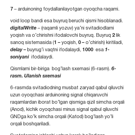
7
– arduinoning foydallanilayotgan oyoqcha raqami.
void loop bandi esa buyruq beruchi qismi hisoblanadi.
digitalWrite
– (raqamli yozuv) ya’ni svitadiodlarni
yoqish va o’chirishni ifodalovchi buyruq. Buyruq
2
lik
sanoq sistemasida (
1 –
yoqish,
0
–
o’chirish) kiritiladi,
delay
–
buyrug’i vaqtni ifodalaydi,
1000
esa
1-
soniyani
ifodalaydi.
Qismlarni bir-biriga bog’lash sxemasi (6-rasm).
6-
rasm. Ulanish sxemasi
6-rasmda svitadiodning musbat zaryad qabul qiluvchi
uzun oyoqchasi arduinoning signal chiqaruvchi
raqamlardan iborat bo’lgan qismiga qizil simcha orqali
(Anod), kichik oyoqchasi minus signal qabul qiluvchi
GNDga ko’k simcha orqali (Katod) bog’lash yo’li
orqali boshqariladi.