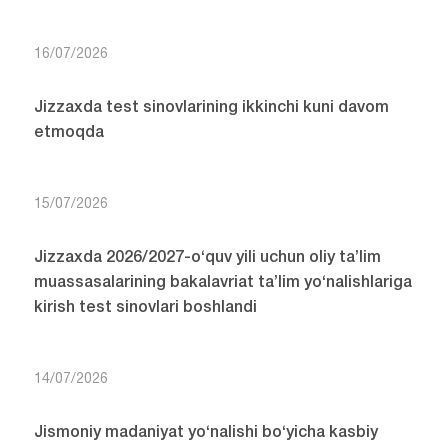
16/07/2026
Jizzaxda test sinovlarining ikkinchi kuni davom
etmoqda
15/07/2026
Jizzaxda 2026/2027-o‘quv yili uchun oliy ta’lim
muassasalarining bakalavriat ta’lim yo‘nalishlariga
kirish test sinovlari boshlandi
14/07/2026
Jismoniy madaniyat yo‘nalishi bo‘yicha kasbiy