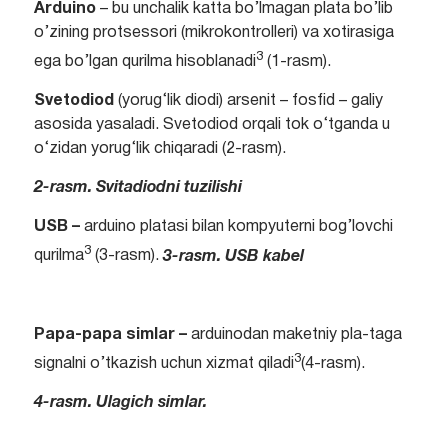
Arduino
– bu unchalik katta bo’lmagan plata bo’lib
o’zining protsessori (mikrokontrolleri) va xotirasiga
3
ega bo’lgan qurilma hisoblanadi
(1-rasm).
Svetodiod
(yorug‘lik diodi) arsenit – fosfid – galiy
asosida yasaladi. Svetodiod orqali tok o‘tganda u
o‘zidan yorug‘lik chiqaradi (2-rasm).
2-rasm. Svitadiodni tuzilishi
USB –
arduino platasi bilan kompyuterni bog’lovchi
3
qurilma
(3-rasm).
3-rasm. USB kabel
Papa-papa simlar –
arduinodan maketniy pla-taga
3
signalni o’tkazish uchun xizmat qiladi
(4-rasm).
4-rasm. Ulagich simlar.