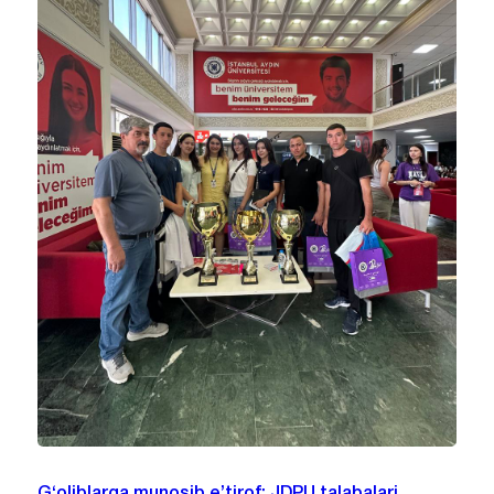
G‘oliblarga munosib e’tirof: JDPU talabalari