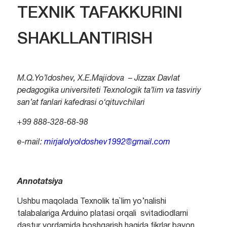
TEXNIK TAFAKKURINI
SHAKLLANTIRISH
M.Q.Yo’ldoshev, X.E.Majidova –
Jizzax Davlat
pedagogika
universiteti
Texnologik
ta
’
lim
va
tasviriy
san’at fanlari
kafedrasi o‘qituvchi
lar
i
+99 888-328-68-98
e-mail:
mirjalolyoldoshev1992@gmail.com
Annotatsiya
Ushbu maqolada Texnolik ta`lim yo’nalishi
talabalariga Arduino platasi orqali svitadiodlarni
dastur yordamida boshqarish haqida fikrlar bayon