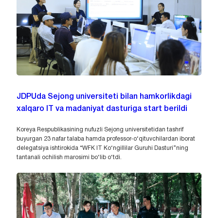
JDPUda Sejong universiteti bilan hamkorlikdagi
xalqaro IT va madaniyat dasturiga start berildi
Koreya Respublikasining nufuzli Sejong universitetidan tashrif
buyurgan 23 nafar talaba hamda professor-o‘qituvchilardan iborat
delegatsiya ishtirokida “WFK IT Ko‘ngillilar Guruhi Dasturi”ning
tantanali ochilish marosimi bo‘lib o‘tdi.