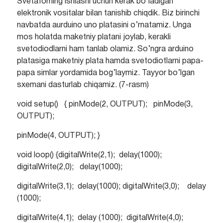
Svetaforning ishlashi uchun kerak bo’ladigan
elektronik vositalar bilan tanishib chiqdik. Biz birinchi
navbatda aurduino uno platasini o’rnatamiz. Unga
mos holatda maketniy platani joylab, kerakli
svetodiodlarni ham tanlab olamiz. So’ngra arduino
platasiga maketniy plata hamda svetodiotlarni papa-
papa simlar yordamida bog’laymiz. Tayyor bo’lgan
sxemani dasturlab chiqamiz. (7-rasm)
void setup() { pinMode(2, OUTPUT); pinMode(3,
OUTPUT);
pinMode(4, OUTPUT); }
void loop() {digitalWrite(2,1); delay(1000);
digitalWrite(2,0); delay(1000);
digitalWrite(3,1); delay(1000); digitalWrite(3,0); delay
(1000);
digitalWrite(4,1); delay (1000); digitalWrite(4,0);