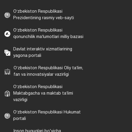
Oʻzbekiston Respublikasi
Prezidentining rasmiy veb-sayti
Oʻzbekiston Respublikasi
qonunchilik maʼlumotlari milliy bazasi
Davlat interaktiv xizmatlarining
yagona portali
Oʻzbekiston Respublikasi Oliy taʼlim,
fan va innovatsiyalar vazirligi
Oʻzbekiston Respublikasi
Maktabgacha va maktab taʼlimi
vazirligi
Oʻzbekiston Respublikasi Hukumat
portali
Inson huquqlari bo‘yicha