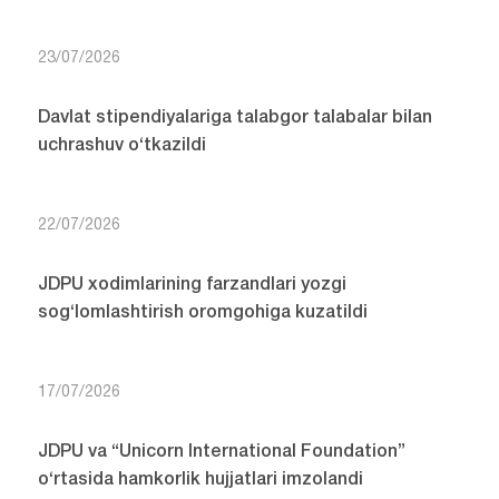
23/07/2026
Davlat stipendiyalariga talabgor talabalar bilan
uchrashuv o‘tkazildi
22/07/2026
JDPU xodimlarining farzandlari yozgi
sog‘lomlashtirish oromgohiga kuzatildi
17/07/2026
JDPU va “Unicorn International Foundation”
o‘rtasida hamkorlik hujjatlari imzolandi