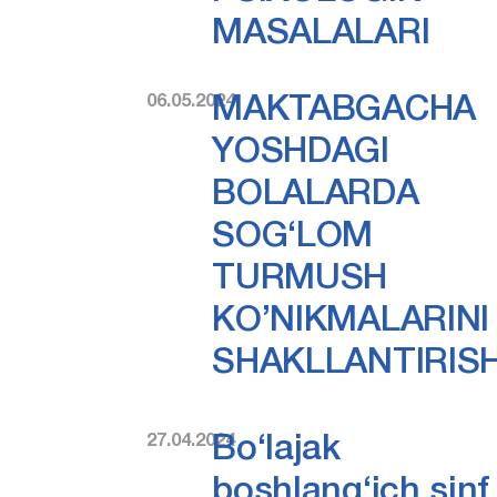
MASALALARI
06.05.2024
MAKTABGACHA
YOSHDAGI
BOLALARDA
SOG‘LOM
TURMUSH
KO’NIKMALARINI
SHAKLLANTIRIS
27.04.2024
Bо‘lajak
boshlang‘ich sinf