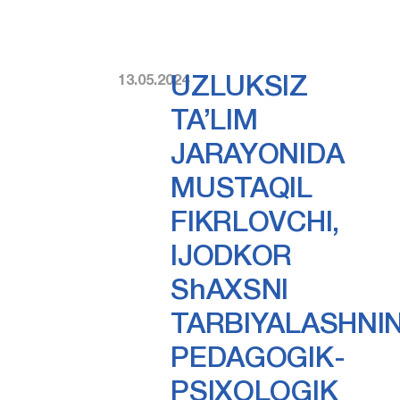
13.05.2024
UZLUKSIZ
TA’LIM
JARAYONIDA
MUSTAQIL
FIKRLOVCHI,
IJODKOR
ShAXSNI
TARBIYALASHNI
PEDAGOGIK-
PSIXOLOGIK