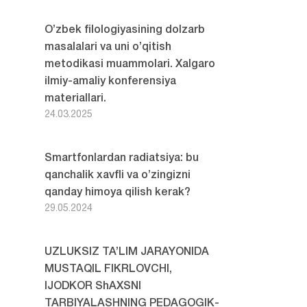
O’zbek filologiyasining dolzarb
masalalari va uni o’qitish
metodikasi muammolari. Xalgaro
ilmiy-amaliy konferensiya
materiallari.
24.03.2025
Smartfonlardan radiatsiya: bu
qanchalik xavfli va o’zingizni
qanday himoya qilish kerak?
29.05.2024
UZLUKSIZ TA’LIM JARAYONIDA
MUSTAQIL FIKRLOVCHI,
IJODKOR ShAXSNI
TARBIYALASHNING PEDAGOGIK-