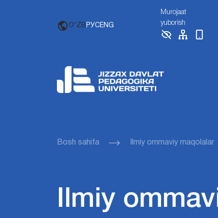
Murojaat
yuborish
O'ZB
РУС
ENG
Bosh sahifa
Ilmiy ommaviy maqolalar
Ilmiy ommav