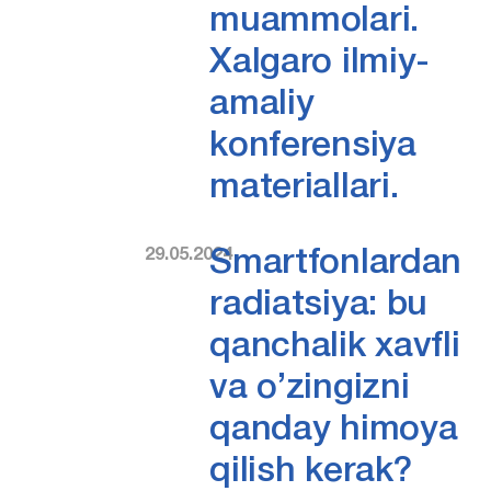
muammolari.
Xalgaro ilmiy-
amaliy
konferensiya
materiallari.
29.05.2024
Smartfonlardan
radiatsiya: bu
qanchalik xavfli
va o’zingizni
qanday himoya
qilish kerak?