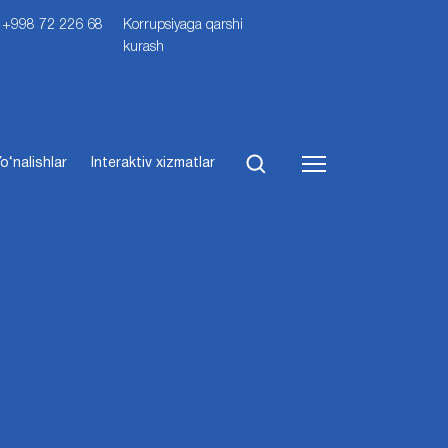
i: +998 72 226 68
Korrupsiyaga qarshi
kurash
o‘nalishlar
Interaktiv xizmatlar