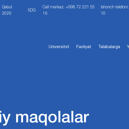
Qabul
Call markaz: +998 72 221 55
Ishonch telefon
SDG
2026
16
10
Universitet
Faoliyat
Talabalarga
Y
iy maqolalar