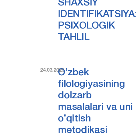
SHAXSIY
IDENTIFIKATSIYA
PSIXOLOGIK
TAHLIL
24.03.2025
O’zbek
filologiyasining
dolzarb
masalalari va uni
o’qitish
metodikasi