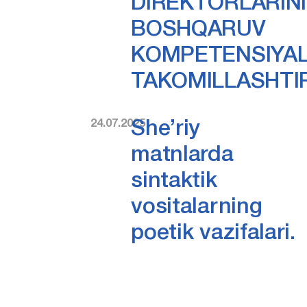
DIREKTORLARIN
BOSHQARUV
KOMPETENSIYAL
TAKOMILLASHTI
24.07.2025
She’riy
matnlarda
sintaktik
vositalarning
poetik vazifalari.