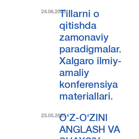
24.06.2025
Tillarni o
qitishda
zamonaviy
paradigmalar.
Xalgaro ilmiy-
amaliy
konferensiya
materiallari.
23.05.2025
O‘Z-O‘ZINI
ANGLASH VA