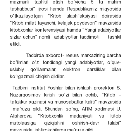
mazmunli tashkil etish bo‘yicha 5 ta muhim
tashabbusi” ijrosi hamda Respublikamiz miqyosida
o‘tkazilayotgan “Kitob ulash”aksiyasi doirasida
“Kitob millat tayanchi, kelajak poydevori” mavzusida
kitobxonlar konferensiyasi hamda “Yangi adabiyotlar
sizlar uchun” nomli adabiyotlar taqdimoti tashkil
etildi.
Tadbirda axborot- resurs markazining barcha
bo‘limlari o‘z fondidagi yangi adabiyotlar, o‘quv-
uslubiy qo‘llanmalar, elektron darsliklar bilan
ko‘rgazmali chiqish qildilar.
Tadbirni institut Yoshlar bilan ishlash prorektori S.
Nazarqosimov kirish so‘zi bilan ochib, “Kitob –
tafakkur xazinasi va munosabatlar kaliti” mavzusida
ma’ruza qildi. Shundan so‘ng, ARM xodimasi U.
Alisherova “Kitobxonlik madaniyati va kitob
mutolaasiga qiziqishini oshirish-davr talabi”
mavzusida ishtirokchilarga ma’ruza qildi.