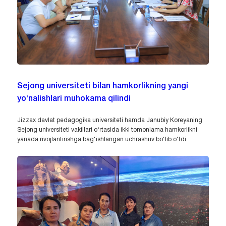
Sejong universiteti bilan hamkorlikning yangi
yo‘nalishlari muhokama qilindi
Jizzax davlat pedagogika universiteti hamda Janubiy Koreyaning
Sejong universiteti vakillari o‘rtasida ikki tomonlama hamkorlikni
yanada rivojlantirishga bag‘ishlangan uchrashuv bo‘lib o‘tdi.