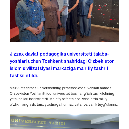
Jizzax davlat pedagogika universiteti talaba-
yoshlari uchun Toshkent shahridagi O‘zbekiston
Islom sivilizatsiyasi markaziga ma’rifiy tashrif
tashkil etildi.
Mazkur tashrifda universitetning professor-o‘qituvchilari hamda
O‘zbekiston Yoshlar ittifoqi universitet boshlang‘ich tashkilotining
yetakchilari ishtirok etdi. Ma’rifiy safar talaba-yoshlarda milliy
o‘zlikni anglash, tarixiy xotiraga hurmat, vatanparvarlik tuyg‘ularini...