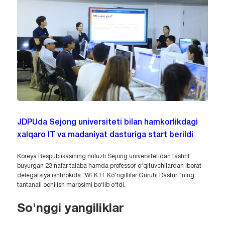
JDPUda Sejong universiteti bilan hamkorlikdagi
xalqaro IT va madaniyat dasturiga start berildi
Koreya Respublikasining nufuzli Sejong universitetidan tashrif
buyurgan 23 nafar talaba hamda professor-o‘qituvchilardan iborat
delegatsiya ishtirokida “WFK IT Ko‘ngillilar Guruhi Dasturi”ning
tantanali ochilish marosimi bo‘lib o‘tdi.
So'nggi yangiliklar