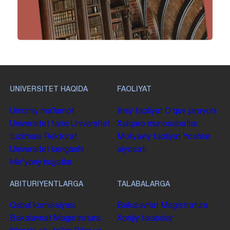
UNIVERSITET HAQIDA
FAOLIYAT
Umumiy maʼlumot
Ilmiy faoliyat
Oʻquv jarayoni
Universitet tarixi
Universitet
Xalqaro munosabatlar
tuzilmasi
Rektorat
Moliyaviy faoliyat
Yoshlar
Universitet kengashi
siyosati
Me'yoriy hujjatlar
ABITURIYENTLARGA
TALABALARGA
Qabul komissiyasi
Bakalavriat
Magistratura
Bakalavriat
Magistratura
Xorijiy talabalar