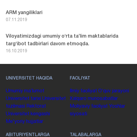
ARM yangiliklari
07.11.2019
Viloyatimizdagi umumiy o‘rta ta’lim maktablarida
targ‘ibot tadbirlari davom etmoqda.
16.10.2019
UNIVERSITET HAQIDA
FAOLIYAT
Umumiy maʼlumot
Ilmiy faoliyat
Oʻquv jarayoni
Universitet tarixi
Universitet
Xalqaro munosabatlar
tuzilmasi
Rektorat
Moliyaviy faoliyat
Yoshlar
Universitet kengashi
siyosati
Me'yoriy hujjatlar
ABITURIYENTLARGA
TALABALARGA