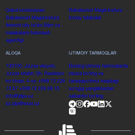
Qabul komissiyasi
Bakalavriat
Magistratura
Bakalavriat
Magistratura
Xorijiy talabalar
Ikkinchi oliy taʼlim
Bilim va
malakalarni baholash
agentligi
ALOQA
IJTIMOIY TARMOQLAR
130100. Jizzax viloyati,
Bizning ijtimoiy tarmoqlarda
Jizzax shahri, Sh. Rashidov
obuna boʻling va
koʻchasi, 4-uy.
+998 72 226
taraqqiyotimiz haqidagi
13 57
+998 72 226 68 10
soʻnggi yangiliklardan
info@jdpu.uz
xabardor boʻling.
jiz.jdpi@exat.uz