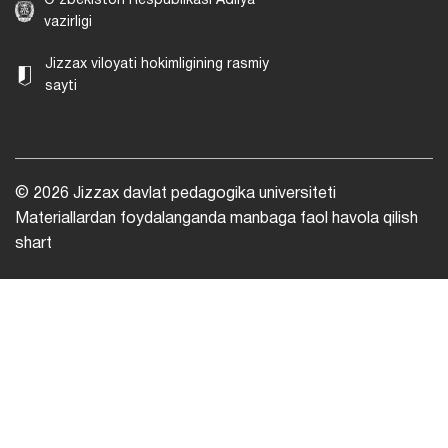
O‘zbekiston Respublikasi Adliya
vazirligi
Jizzax viloyati hokimligining rasmiy
sayti
© 2026 Jizzax davlat pedagogika universiteti
Materiallardan foydalanganda manbaga faol havola qilish
shart