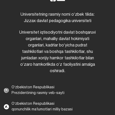
Universitetning rasmiy nomi oʻzbek tilida:
Jizzax davlat pedagogika universiteti
Universitet iqtisodiyotni davlat boshqaruvi
organlari, mahalliy davlat hokimiyati
organlari, kadrlar boʻyicha pudrat
tashkilotlari va boshqa tashkilotlar, shu
jumladan xorijiy hamkor tashkilotlar bilan
oʻzaro hamkorlikda oʻz faoliyatini amalga
oshiradi.
Oʻzbekiston Respublikasi
Prezidentining rasmiy veb-sayti
Oʻzbekiston Respublikasi
qonunchilik maʼlumotlari milliy bazasi