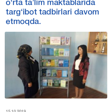
o‘rta ta’lim maktablarida
targ‘ibot tadbirlari davom
etmoqda.
15.10.2019