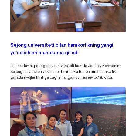
Sejong universiteti bilan hamkorlikning yangi
yo‘nalishlari muhokama qilindi
Jizzax davlat pedagogika universiteti hamda Janubiy Koreyaning
Sejong universiteti vakillari o‘rtasida ikki tomonlama hamkorlikni
yanada rivojlantirishga bag‘ishlangan uchrashuv bo‘lib o‘tdi.