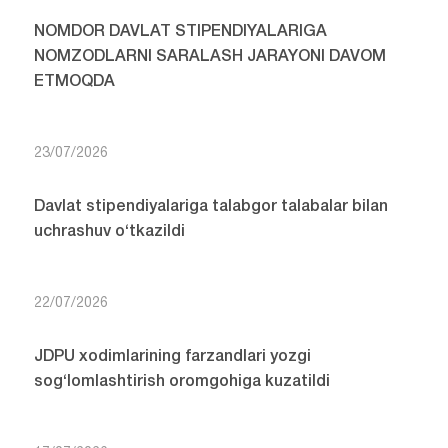
NOMDOR DAVLAT STIPENDIYALARIGA
NOMZODLARNI SARALASH JARAYONI DAVOM
ETMOQDA
23/07/2026
Davlat stipendiyalariga talabgor talabalar bilan
uchrashuv o‘tkazildi
22/07/2026
JDPU xodimlarining farzandlari yozgi
sog‘lomlashtirish oromgohiga kuzatildi