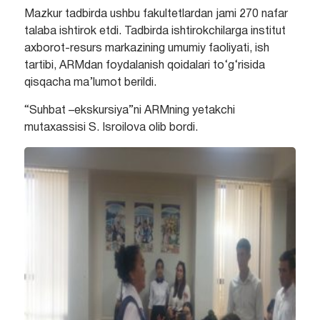
Mazkur tadbirda ushbu fakultetlardan jami 270 nafar
talaba ishtirok etdi. Tadbirda ishtirokchilarga institut
axborot-resurs markazining umumiy faoliyati, ish
tartibi, ARMdan foydalanish qoidalari to‘g‘risida
qisqacha ma’lumot berildi.
“Suhbat –ekskursiya”ni ARMning yetakchi
mutaxassisi S. Isroilova olib bordi.