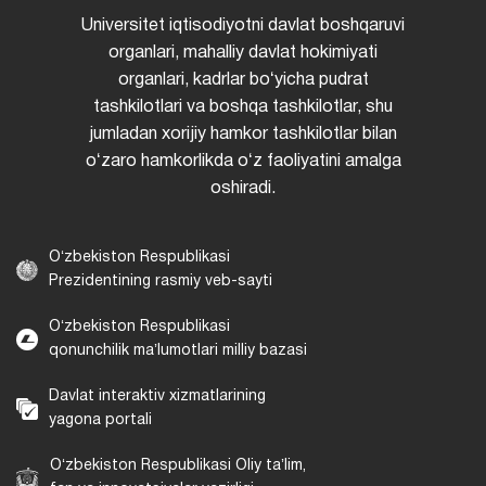
Universitet iqtisodiyotni davlat boshqaruvi
organlari, mahalliy davlat hokimiyati
organlari, kadrlar boʻyicha pudrat
tashkilotlari va boshqa tashkilotlar, shu
jumladan xorijiy hamkor tashkilotlar bilan
oʻzaro hamkorlikda oʻz faoliyatini amalga
oshiradi.
Oʻzbekiston Respublikasi
Prezidentining rasmiy veb-sayti
Oʻzbekiston Respublikasi
qonunchilik maʼlumotlari milliy bazasi
Davlat interaktiv xizmatlarining
yagona portali
Oʻzbekiston Respublikasi Oliy taʼlim,