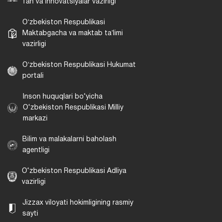
fan va innovatsiyalar vazirligi
Oʻzbekiston Respublikasi
Maktabgacha va maktab taʼlimi
vazirligi
Oʻzbekiston Respublikasi Hukumat
portali
Inson huquqlari bo‘yicha
O‘zbekiston Respublikasi Milliy
markazi
Bilim va malakalarni baholash
agentligi
O‘zbekiston Respublikasi Adliya
vazirligi
Jizzax viloyati hokimligining rasmiy
sayti