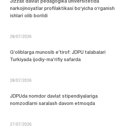
Jizzax davlat pedagogika universitetida
narkojinoyatlar profilaktikasi bo‘yicha o‘rganish
ishlari olib borildi
28/07/2026
G‘oliblarga munosib e’tirof: JDPU talabalari
Turkiyada ijodiy-ma’rifiy safarda
28/07/2026
JDPUda nomdor davlat stipendiyalariga
nomzodlarni saralash davom etmoqda
27/07/2026