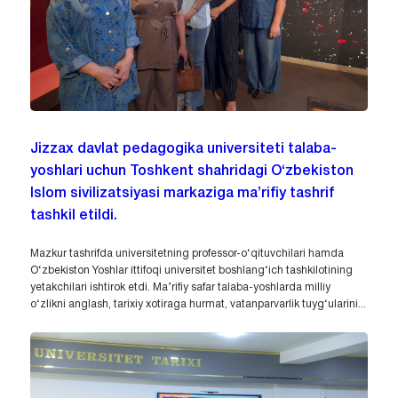
Jizzax davlat pedagogika universiteti talaba-
yoshlari uchun Toshkent shahridagi O‘zbekiston
Islom sivilizatsiyasi markaziga ma’rifiy tashrif
tashkil etildi.
Mazkur tashrifda universitetning professor-o‘qituvchilari hamda
O‘zbekiston Yoshlar ittifoqi universitet boshlang‘ich tashkilotining
yetakchilari ishtirok etdi. Ma’rifiy safar talaba-yoshlarda milliy
o‘zlikni anglash, tarixiy xotiraga hurmat, vatanparvarlik tuyg‘ularini...