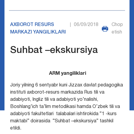
AXBOROT RESURS
06/09/2018
Chop
|
MARKAZI YANGILIKLARI
etish
Suhbat –ekskursiya
ARM yangiliklari
Joriy yilning 6 sentyabr kuni Jizzax davlat pedagogika
instituti axborot-resurs markazida Rus tili va
adabiyoti, Ingliz tili va adabiyoti yo‘nalishi,
Boshlang‘ich ta’lim metodikasi hamda O‘zbek tili va
adabiyoti fakultetlari talabalari ishtirokida “1 -kurs
maktabi” doirasida “Suhbat –ekskursiya” tashkil
etildi.