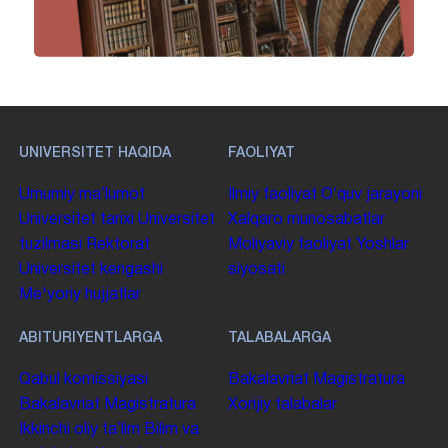
UNIVERSITET HAQIDA
FAOLIYAT
Umumiy maʼlumot
Ilmiy faoliyat
Oʻquv jarayoni
Universitet tarixi
Universitet
Xalqaro munosabatlar
tuzilmasi
Rektorat
Moliyaviy faoliyat
Yoshlar
Universitet kengashi
siyosati
Me'yoriy hujjatlar
ABITURIYENTLARGA
TALABALARGA
Qabul komissiyasi
Bakalavriat
Magistratura
Bakalavriat
Magistratura
Xorijiy talabalar
Ikkinchi oliy taʼlim
Bilim va