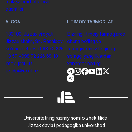
malakalarni baholash
agentligi
ALOQA
IJTIMOIY TARMOQLAR
130100. Jizzax viloyati,
Bizning ijtimoiy tarmoqlarda
Jizzax shahri, Sh. Rashidov
obuna boʻling va
koʻchasi, 4-uy.
+998 72 226
taraqqiyotimiz haqidagi
13 57
+998 72 226 68 10
soʻnggi yangiliklardan
info@jdpu.uz
xabardor boʻling.
jiz.jdpi@exat.uz
Universitetning rasmiy nomi oʻzbek tilida:
Jizzax davlat pedagogika universiteti