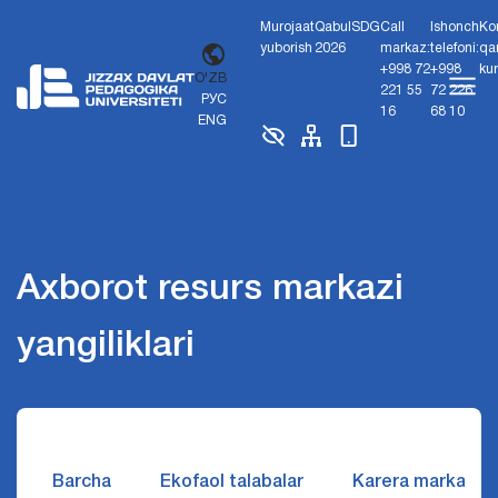
Murojaat
Qabul
SDG
Call
Ishonch
Ko
yuborish
2026
markaz:
telefoni:
qa
+998 72
+998
ku
O'ZB
221 55
72 226
РУС
16
68 10
ENG
Axborot resurs markazi
yangiliklari
Barcha
Ekofaol talabalar
Karera markazi