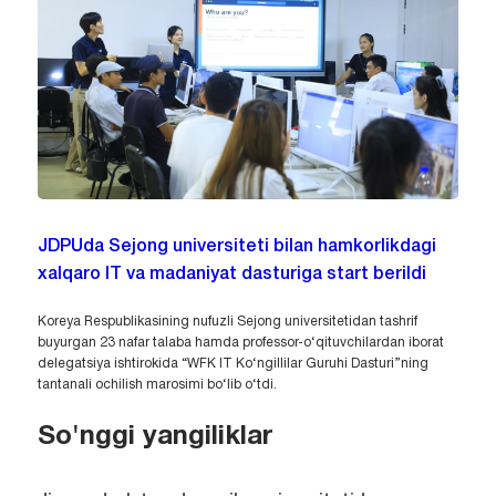
JDPUda Sejong universiteti bilan hamkorlikdagi
xalqaro IT va madaniyat dasturiga start berildi
Koreya Respublikasining nufuzli Sejong universitetidan tashrif
buyurgan 23 nafar talaba hamda professor-o‘qituvchilardan iborat
delegatsiya ishtirokida “WFK IT Ko‘ngillilar Guruhi Dasturi”ning
tantanali ochilish marosimi bo‘lib o‘tdi.
So'nggi yangiliklar