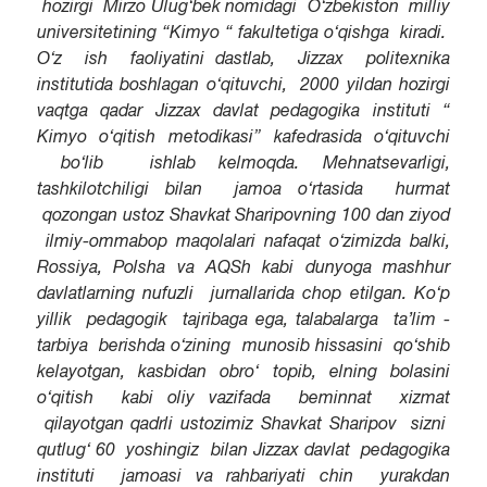
hozirgi Mirzo Ulug‘bek nomidagi O‘zbekiston milliy
universitetining “Kimyo “ fakultetiga o‘qishga kiradi.
O‘z ish faoliyatini dastlab, Jizzax politexnika
institutida boshlagan o‘qituvchi, 2000 yildan hozirgi
vaqtga qadar Jizzax davlat pedagogika instituti “
Kimyo o‘qitish metodikasi” kafedrasida o‘qituvchi
bo‘lib ishlab kelmoqda. Mehnatsevarligi,
tashkilotchiligi bilan jamoa o‘rtasida hurmat
qozongan ustoz Shavkat Sharipovning 100 dan ziyod
ilmiy-ommabop maqolalari nafaqat o‘zimizda balki,
Rossiya, Polsha va AQSh kabi dunyoga mashhur
davlatlarning nufuzli jurnallarida chop etilgan. Ko‘p
yillik pedagogik tajribaga ega, talabalarga ta’lim -
tarbiya berishda o‘zining munosib hissasini qo‘shib
kelayotgan, kasbidan obro‘ topib, elning bolasini
o‘qitish kabi oliy vazifada beminnat xizmat
qilayotgan qadrli ustozimiz Shavkat Sharipov sizni
qutlug‘ 60 yoshingiz bilan Jizzax davlat pedagogika
instituti jamoasi va rahbariyati chin yurakdan