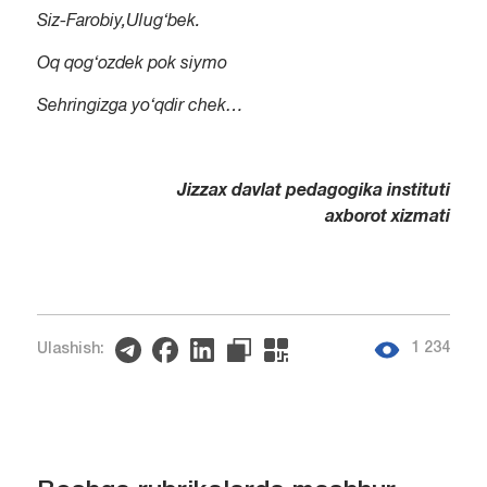
Siz-Farobiy,Ulug‘bek.
Oq qog‘ozdek pok siymo
Sehringizga yo‘qdir chek…
Jizzax davlat pedagogika instituti
axborot xizmati
1 234
Ulashish: