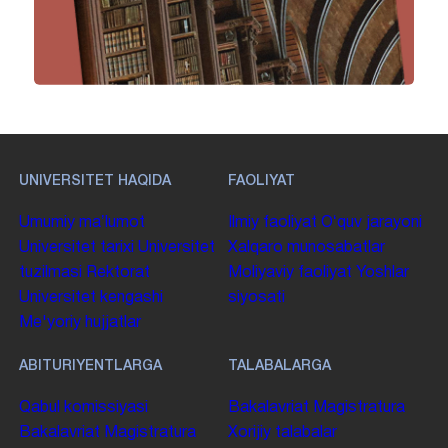
UNIVERSITET HAQIDA
FAOLIYAT
Umumiy maʼlumot
Ilmiy faoliyat
Oʻquv jarayoni
Universitet tarixi
Universitet
Xalqaro munosabatlar
tuzilmasi
Rektorat
Moliyaviy faoliyat
Yoshlar
Universitet kengashi
siyosati
Me'yoriy hujjatlar
ABITURIYENTLARGA
TALABALARGA
Qabul komissiyasi
Bakalavriat
Magistratura
Bakalavriat
Magistratura
Xorijiy talabalar