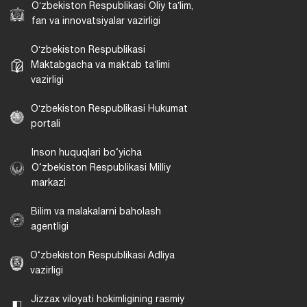
Oʻzbekiston Respublikasi Oliy taʼlim,
fan va innovatsiyalar vazirligi
Oʻzbekiston Respublikasi
Maktabgacha va maktab taʼlimi
vazirligi
Oʻzbekiston Respublikasi Hukumat
portali
Inson huquqlari bo‘yicha
O‘zbekiston Respublikasi Milliy
markazi
Bilim va malakalarni baholash
agentligi
O‘zbekiston Respublikasi Adliya
vazirligi
Jizzax viloyati hokimligining rasmiy