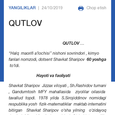
YANGILIKLAR
24/10/2019
Chop etish
|
QUTLOV
QUTLOV …
“Halq maorifi a’lochisi” nishoni sovrindori , kimyo
fanlari nomzodi, dotsent Shavkat Sharipov
60 yoshga
to‘ldi.
Hayoti va faoliyati
Shavkat Sharipov Jizzax viloyati , Sh.Rashidov tumani
, Gandumtosh MFY mahallasida ziyolilar oilasida
tavallud topdi. 1978 yilda S.Sirojiddinov nomidagi
respublika yosh fizik-matematiklar maktab internatini
bitirgan Shavkat Sharipov o‘sha yilning o‘zidayoq