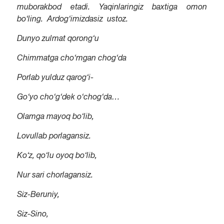
muborakbod etadi. Yaqinlaringiz baxtiga omon
bo‘ling.
Ardog‘imizdasiz
ustoz.
Dunyo zulmat qorong‘u
Chimmatga cho‘mgan chog‘da
Porlab yulduz qarog‘i-
Go‘yo cho‘g‘dek o‘chog‘da…
Olamga mayoq bo‘lib,
Lovullab porlagansiz.
Ko‘z, qo‘lu oyoq bo‘lib,
Nur sari chorlagansiz.
Siz-Beruniy,
Siz-Sino,