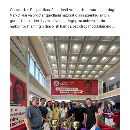
O‘zbekiston Respublikasi Prezidenti Administratsiyasi huzuridagi
Narkotiklar va o‘qotar qurollarni nazorat qilish agentligi ishchi
guruhi tomonidan Jizzax davlat pedagogika universitetida
narkojinoyatlarning oldini olish hamda psixotrop moddalarning...