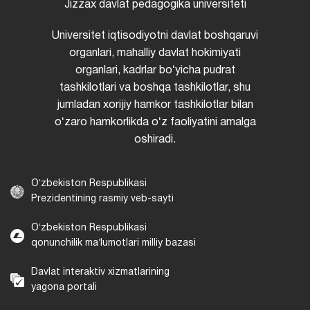
Jizzax davlat pedagogika universiteti
Universitet iqtisodiyotni davlat boshqaruvi
organlari, mahalliy davlat hokimiyati
organlari, kadrlar boʻyicha pudrat
tashkilotlari va boshqa tashkilotlar, shu
jumladan xorijiy hamkor tashkilotlar bilan
oʻzaro hamkorlikda oʻz faoliyatini amalga
oshiradi.
Oʻzbekiston Respublikasi
Prezidentining rasmiy veb-sayti
Oʻzbekiston Respublikasi
qonunchilik maʼlumotlari milliy bazasi
Davlat interaktiv xizmatlarining
yagona portali