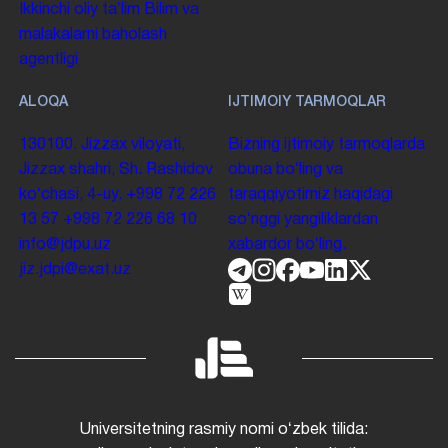
Ikkinchi oliy taʼlim
Bilim va
malakalarni baholash
agentligi
ALOQA
IJTIMOIY TARMOQLAR
130100. Jizzax viloyati,
Bizning ijtimoiy tarmoqlarda
Jizzax shahri, Sh. Rashidov
obuna boʻling va
koʻchasi, 4-uy.
+998 72 226
taraqqiyotimiz haqidagi
13 57
+998 72 226 68 10
soʻnggi yangiliklardan
info@jdpu.uz
xabardor boʻling.
jiz.jdpi@exat.uz
Universitetning rasmiy nomi oʻzbek tilida: