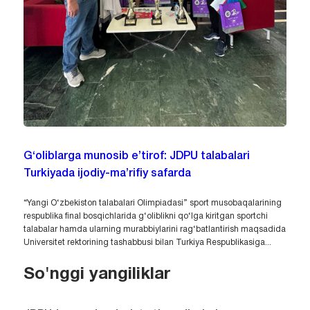
G‘oliblarga munosib e’tirof: JDPU talabalari
Turkiyada ijodiy-ma’rifiy safarda
“Yangi O‘zbekiston talabalari Olimpiadasi” sport musobaqalarining
respublika final bosqichlarida g‘oliblikni qo‘lga kiritgan sportchi
talabalar hamda ularning murabbiylarini rag‘batlantirish maqsadida
Universitet rektorining tashabbusi bilan Turkiya Respublikasiga...
So'nggi yangiliklar