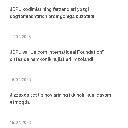
JDPU xodimlarining farzandlari yozgi
sog‘lomlashtirish oromgohiga kuzatildi
17/07/2026
JDPU va “Unicorn International Foundation”
o‘rtasida hamkorlik hujjatlari imzolandi
16/07/2026
Jizzaxda test sinovlarining ikkinchi kuni davom
etmoqda
15/07/2026