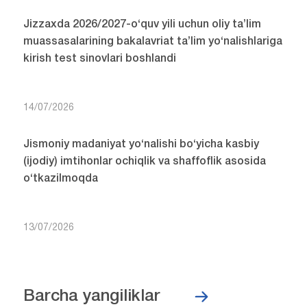
Jizzaxda 2026/2027-o‘quv yili uchun oliy ta’lim
muassasalarining bakalavriat ta’lim yo‘nalishlariga
kirish test sinovlari boshlandi
14/07/2026
Jismoniy madaniyat yo‘nalishi bo‘yicha kasbiy
(ijodiy) imtihonlar ochiqlik va shaffoflik asosida
o‘tkazilmoqda
13/07/2026
Barcha yangiliklar