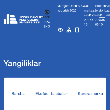
Murojaat
Qabul
SDG
Call
Ishonch
Ko
yuborish
2026
markaz:
telefoni:
qa
+998 72
+998
ku
O'ZB
221 55
72 226
РУС
16
68 10
ENG
Yangiliklar
Barcha
Ekofaol talabalar
Karera markazi