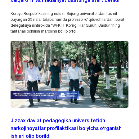
xalqaro IT va madaniyat dasturiga start berildi
Koreya Respublikasining nufuzli Sejong universitetidan tashrif
buyurgan 23 nafar talaba hamda professor-o‘qituvchilardan iborat
delegatsiya ishtirokida “WFK IT Ko‘ngillilar Guruhi Dasturi”ning
tantanali ochilish marosimi bo‘lib o‘tdi.
Jizzax davlat pedagogika universitetida
narkojinoyatlar profilaktikasi bo‘yicha o‘rganish
ishlari olib borildi