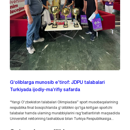
G‘oliblarga munosib e’tirof: JDPU talabalari
Turkiyada ijodiy-ma’rifiy safarda
“Yangi O‘zbekiston talabalari Olimpiadasi” sport musobaqalarining
respublika final bosqichlarida g‘oliblikni qo‘lga kiritgan sportchi
talabalar hamda ularning murabbiylarini rag‘batlantirish maqsadida
Universitet rektorining tashabbusi bilan Turkiya Respublikasiga...