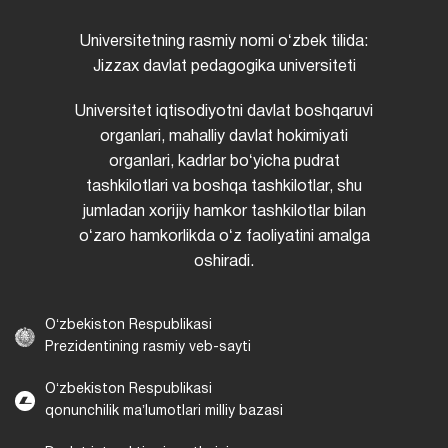
Universitetning rasmiy nomi oʻzbek tilida:
Jizzax davlat pedagogika universiteti
Universitet iqtisodiyotni davlat boshqaruvi
organlari, mahalliy davlat hokimiyati
organlari, kadrlar boʻyicha pudrat
tashkilotlari va boshqa tashkilotlar, shu
jumladan xorijiy hamkor tashkilotlar bilan
oʻzaro hamkorlikda oʻz faoliyatini amalga
oshiradi.
Oʻzbekiston Respublikasi
Prezidentining rasmiy veb-sayti
Oʻzbekiston Respublikasi
qonunchilik maʼlumotlari milliy bazasi