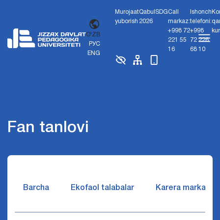
Murojaat
Qabul
SDG
Call
Ishonch
Ko
yuborish
2026
markaz:
telefoni:
qa
+998 72
+998
ku
O'ZB
221 55
72 226
РУС
16
68 10
ENG
Fan tanlovi
Barcha
Ekofaol talabalar
Karera markazi