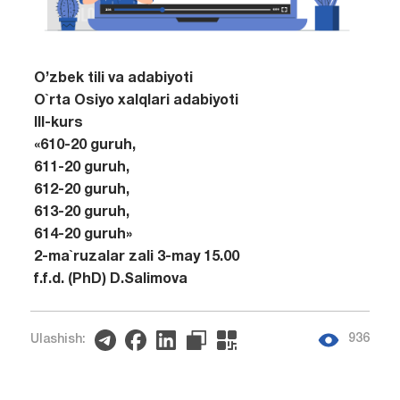
O’zbek tili va adabiyoti
O`rta Osiyo xalqlari adabiyoti
III-kurs
«610-20 guruh,
611-20 guruh,
612-20 guruh,
613-20 guruh,
614-20 guruh»
2-ma`ruzalar zali 3-may 15.00
f.f.d. (PhD) D.Salimova
936
Ulashish: