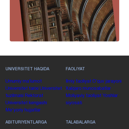
UNIVERSITET HAQIDA
FAOLIYAT
Umumiy maʼlumot
Ilmiy faoliyat
Oʻquv jarayoni
Universitet tarixi
Universitet
Xalqaro munosabatlar
tuzilmasi
Rektorat
Moliyaviy faoliyat
Yoshlar
Universitet kengashi
siyosati
Me'yoriy hujjatlar
ABITURIYENTLARGA
TALABALARGA