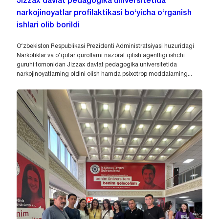
Jizzax davlat pedagogika universitetida
narkojinoyatlar profilaktikasi bo‘yicha o‘rganish
ishlari olib borildi
O‘zbekiston Respublikasi Prezidenti Administratsiyasi huzuridagi
Narkotiklar va o‘qotar qurollarni nazorat qilish agentligi ishchi
guruhi tomonidan Jizzax davlat pedagogika universitetida
narkojinoyatlarning oldini olish hamda psixotrop moddalarning...