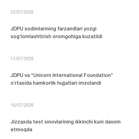
22/07/2026
JDPU xodimlarining farzandlari yozgi
sog‘lomlashtirish oromgohiga kuzatildi
17/07/2026
JDPU va “Unicorn International Foundation”
o‘rtasida hamkorlik hujjatlari imzolandi
16/07/2026
Jizzaxda test sinovlarining ikkinchi kuni davom
etmoqda