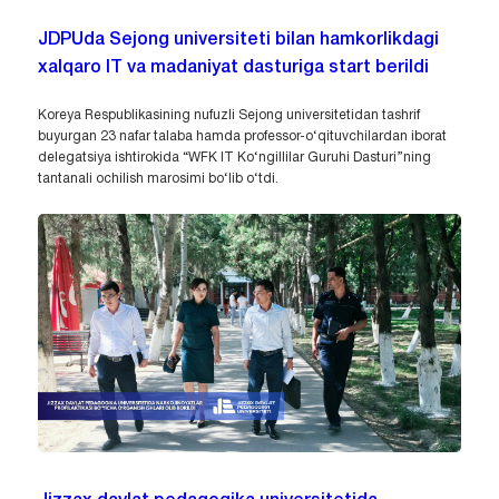
JDPUda Sejong universiteti bilan hamkorlikdagi
xalqaro IT va madaniyat dasturiga start berildi
Koreya Respublikasining nufuzli Sejong universitetidan tashrif
buyurgan 23 nafar talaba hamda professor-o‘qituvchilardan iborat
delegatsiya ishtirokida “WFK IT Ko‘ngillilar Guruhi Dasturi”ning
tantanali ochilish marosimi bo‘lib o‘tdi.