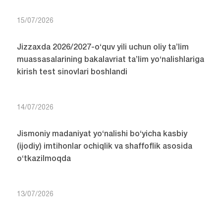
15/07/2026
Jizzaxda 2026/2027-o‘quv yili uchun oliy ta’lim
muassasalarining bakalavriat ta’lim yo‘nalishlariga
kirish test sinovlari boshlandi
14/07/2026
Jismoniy madaniyat yo‘nalishi bo‘yicha kasbiy
(ijodiy) imtihonlar ochiqlik va shaffoflik asosida
o‘tkazilmoqda
13/07/2026