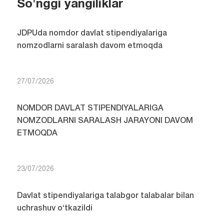
So'nggi yangiliklar
JDPUda nomdor davlat stipendiyalariga
nomzodlarni saralash davom etmoqda
27/07/2026
NOMDOR DAVLAT STIPENDIYALARIGA
NOMZODLARNI SARALASH JARAYONI DAVOM
ETMOQDA
23/07/2026
Davlat stipendiyalariga talabgor talabalar bilan
uchrashuv o‘tkazildi