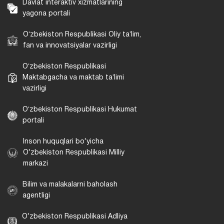
Davlat interaktiv xizmatlarining
yagona portali
Oʻzbekiston Respublikasi Oliy taʼlim,
fan va innovatsiyalar vazirligi
Oʻzbekiston Respublikasi
Maktabgacha va maktab taʼlimi
vazirligi
Oʻzbekiston Respublikasi Hukumat
portali
Inson huquqlari bo‘yicha
O‘zbekiston Respublikasi Milliy
markazi
Bilim va malakalarni baholash
agentligi
O‘zbekiston Respublikasi Adliya