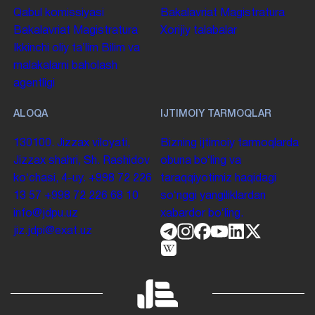
Qabul komissiyasi
Bakalavriat
Magistratura
Bakalavriat
Magistratura
Xorijiy talabalar
Ikkinchi oliy taʼlim
Bilim va
malakalarni baholash
agentligi
ALOQA
IJTIMOIY TARMOQLAR
130100. Jizzax viloyati,
Bizning ijtimoiy tarmoqlarda
Jizzax shahri, Sh. Rashidov
obuna boʻling va
koʻchasi, 4-uy.
+998 72 226
taraqqiyotimiz haqidagi
13 57
+998 72 226 68 10
soʻnggi yangiliklardan
info@jdpu.uz
xabardor boʻling.
jiz.jdpi@exat.uz