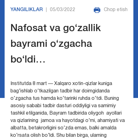
YANGILIKLAR
05/03/2022
Chop etish
|
Nafosat va go‘zallik
bayrami o‘zgacha
bo‘ldi…
Institutda 8 mart — Xalqaro xotin-qizlar kuniga
bag‘ishlab o‘tkazilgan tadbir har doimgidanda
o‘zgacha tus hamda ko‘tarinki ruhda o‘tdi. Buning
asosiy sababi tadbir dasturi oddiyligi va samimiy
tashkil etilganida, Bayram tadbirida oliygoh ayollari
va qizlarining jamoa va hayotdagi o‘rni, ahamiyati va
albatta, betakrorligini so‘zda emas, balki amalda
ko‘rsata olish bo‘ldi. Shu bilan birga, ularning