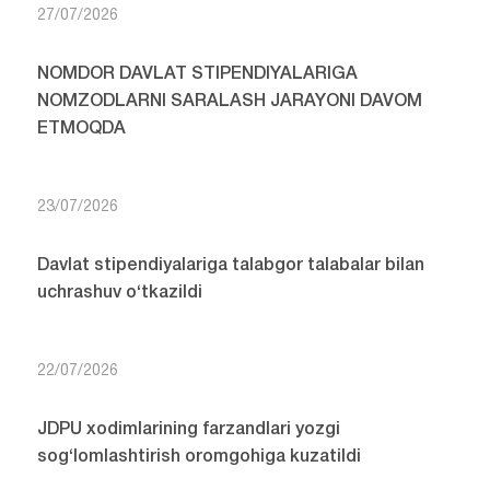
27/07/2026
NOMDOR DAVLAT STIPENDIYALARIGA
NOMZODLARNI SARALASH JARAYONI DAVOM
ETMOQDA
23/07/2026
Davlat stipendiyalariga talabgor talabalar bilan
uchrashuv o‘tkazildi
22/07/2026
JDPU xodimlarining farzandlari yozgi
sog‘lomlashtirish oromgohiga kuzatildi