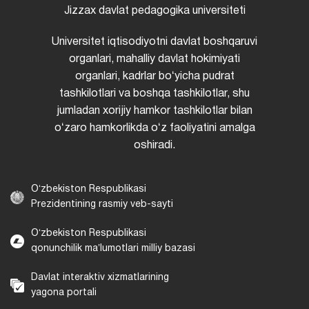
Jizzax davlat pedagogika universiteti
Universitet iqtisodiyotni davlat boshqaruvi
organlari, mahalliy davlat hokimiyati
organlari, kadrlar boʻyicha pudrat
tashkilotlari va boshqa tashkilotlar, shu
jumladan xorijiy hamkor tashkilotlar bilan
oʻzaro hamkorlikda oʻz faoliyatini amalga
oshiradi.
Oʻzbekiston Respublikasi
Prezidentining rasmiy veb-sayti
Oʻzbekiston Respublikasi
qonunchilik maʼlumotlari milliy bazasi
Davlat interaktiv xizmatlarining
yagona portali