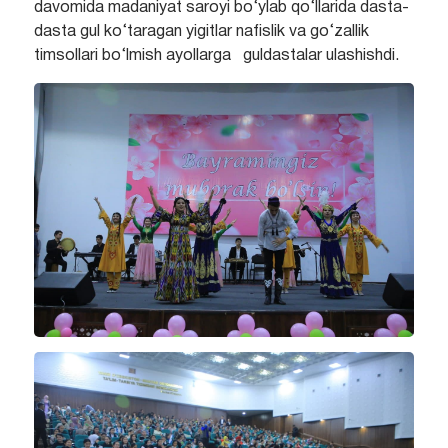
davomida madaniyat saroyi bo‘ylab qo‘llarida dasta-
dasta gul ko‘taragan yigitlar nafislik va go‘zallik
timsollari bo‘lmish ayollarga guldastalar ulashishdi.