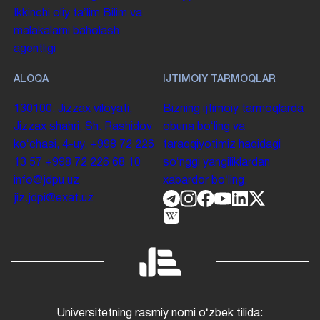
Ikkinchi oliy taʼlim
Bilim va
malakalarni baholash
agentligi
ALOQA
IJTIMOIY TARMOQLAR
130100. Jizzax viloyati,
Bizning ijtimoiy tarmoqlarda
Jizzax shahri, Sh. Rashidov
obuna boʻling va
koʻchasi, 4-uy.
+998 72 226
taraqqiyotimiz haqidagi
13 57
+998 72 226 68 10
soʻnggi yangiliklardan
info@jdpu.uz
xabardor boʻling.
jiz.jdpi@exat.uz
Universitetning rasmiy nomi oʻzbek tilida: