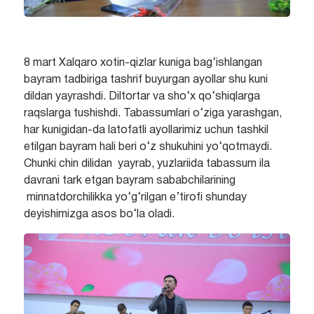
8 mart Xalqaro xotin-qizlar kuniga bag‘ishlangan
bayram tadbiriga tashrif buyurgan ayollar shu kuni
dildan yayrashdi. Diltortar va sho‘x qo‘shiqlarga
raqslarga tushishdi. Tabassumlari o‘ziga yarashgan,
har kunigidan-da latofatli ayollarimiz uchun tashkil
etilgan bayram hali beri o‘z shukuhini yo‘qotmaydi.
Chunki chin dilidan yayrab, yuzlariida tabassum ila
davrani tark etgan bayram sababchilarining
minnatdorchilikka yo‘g‘rilgan e’tirofi shunday
deyishimizga asos bo‘la oladi.