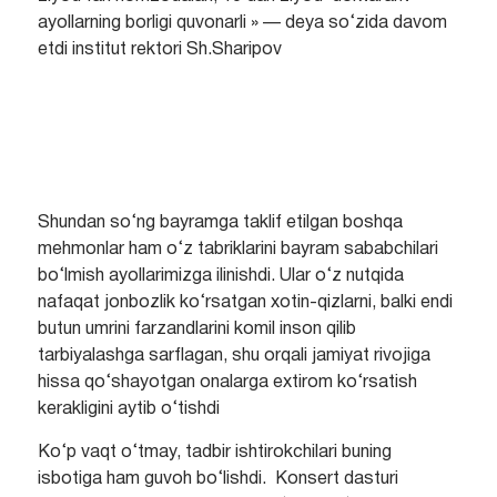
ayollarning borligi quvonarli » — deya so‘zida davom
etdi institut rektori Sh.Sharipov
Shundan so‘ng bayramga taklif etilgan boshqa
mehmonlar ham o‘z tabriklarini bayram sababchilari
bo‘lmish ayollarimizga ilinishdi. Ular o‘z nutqida
nafaqat jonbozlik ko‘rsatgan xotin-qizlarni, balki endi
butun umrini farzandlarini komil inson qilib
tarbiyalashga sarflagan, shu orqali jamiyat rivojiga
hissa qo‘shayotgan onalarga extirom ko‘rsatish
kerakligini aytib o‘tishdi
Ko‘p vaqt o‘tmay, tadbir ishtirokchilari buning
isbotiga ham guvoh bo‘lishdi. Konsert dasturi