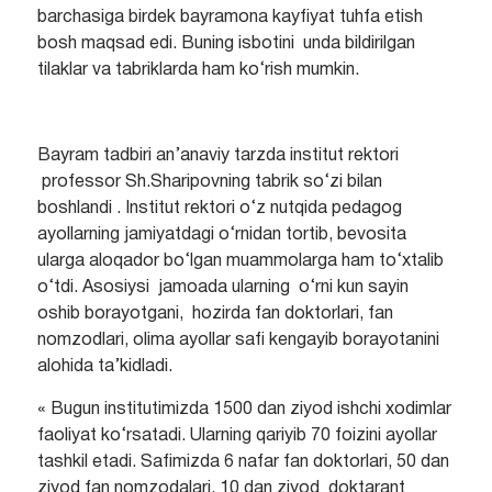
barchasiga birdek bayramona kayfiyat tuhfa etish
bosh maqsad edi. Buning isbotini unda bildirilgan
tilaklar va tabriklarda ham ko‘rish mumkin.
Bayram tadbiri an’anaviy tarzda institut rektori
professor Sh.Sharipovning tabrik so‘zi bilan
boshlandi . Institut rektori o‘z nutqida pedagog
ayollarning jamiyatdagi o‘rnidan tortib, bevosita
ularga aloqador bo‘lgan muammolarga ham to‘xtalib
o‘tdi. Asosiysi jamoada ularning o‘rni kun sayin
oshib borayotgani, hozirda fan doktorlari, fan
nomzodlari, olima ayollar safi kengayib borayotanini
alohida ta’kidladi.
« Bugun institutimizda 1500 dan ziyod ishchi xodimlar
faoliyat ko‘rsatadi. Ularning qariyib 70 foizini ayollar
tashkil etadi. Safimizda 6 nafar fan doktorlari, 50 dan
ziyod fan nomzodalari, 10 dan ziyod doktarant