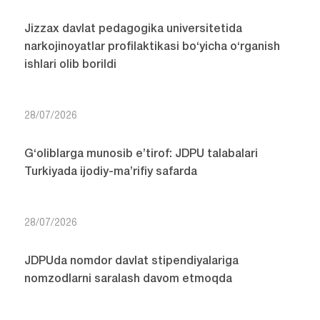
Jizzax davlat pedagogika universitetida
narkojinoyatlar profilaktikasi bo‘yicha o‘rganish
ishlari olib borildi
28/07/2026
G‘oliblarga munosib e’tirof: JDPU talabalari
Turkiyada ijodiy-ma’rifiy safarda
28/07/2026
JDPUda nomdor davlat stipendiyalariga
nomzodlarni saralash davom etmoqda