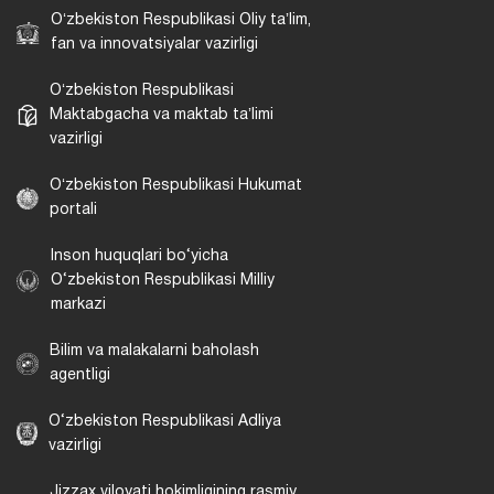
Oʻzbekiston Respublikasi Oliy taʼlim,
fan va innovatsiyalar vazirligi
Oʻzbekiston Respublikasi
Maktabgacha va maktab taʼlimi
vazirligi
Oʻzbekiston Respublikasi Hukumat
portali
Inson huquqlari bo‘yicha
O‘zbekiston Respublikasi Milliy
markazi
Bilim va malakalarni baholash
agentligi
O‘zbekiston Respublikasi Adliya
vazirligi
Jizzax viloyati hokimligining rasmiy