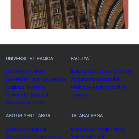
UNIVERSITET HAQIDA
FAOLIYAT
Umumiy maʼlumot
Ilmiy faoliyat
Oʻquv jarayoni
Universitet tarixi
Universitet
Xalqaro munosabatlar
tuzilmasi
Rektorat
Moliyaviy faoliyat
Yoshlar
Universitet kengashi
siyosati
Me'yoriy hujjatlar
ABITURIYENTLARGA
TALABALARGA
Qabul komissiyasi
Bakalavriat
Magistratura
Bakalavriat
Magistratura
Xorijiy talabalar