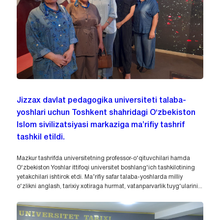
Jizzax davlat pedagogika universiteti talaba-
yoshlari uchun Toshkent shahridagi O‘zbekiston
Islom sivilizatsiyasi markaziga ma’rifiy tashrif
tashkil etildi.
Mazkur tashrifda universitetning professor-o‘qituvchilari hamda
O‘zbekiston Yoshlar ittifoqi universitet boshlang‘ich tashkilotining
yetakchilari ishtirok etdi. Ma’rifiy safar talaba-yoshlarda milliy
o‘zlikni anglash, tarixiy xotiraga hurmat, vatanparvarlik tuyg‘ularini...