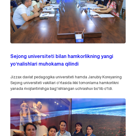
Sejong universiteti bilan hamkorlikning yangi
yo‘nalishlari muhokama qilindi
Jizzax davlat pedagogika universiteti hamda Janubiy Koreyaning
Sejong universiteti vakillari o‘rtasida ikki tomonlama hamkorlikni
yanada rivojlantirishga bag‘ishlangan uchrashuv bo‘lib o‘tdi.