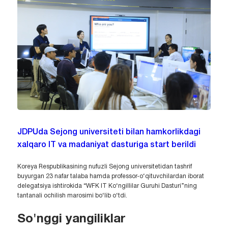
JDPUda Sejong universiteti bilan hamkorlikdagi
xalqaro IT va madaniyat dasturiga start berildi
Koreya Respublikasining nufuzli Sejong universitetidan tashrif
buyurgan 23 nafar talaba hamda professor-o‘qituvchilardan iborat
delegatsiya ishtirokida “WFK IT Ko‘ngillilar Guruhi Dasturi”ning
tantanali ochilish marosimi bo‘lib o‘tdi.
So'nggi yangiliklar