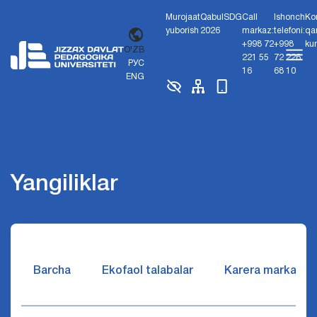
Murojaat
Qabul
SDG
Call
Ishonch
Ko
yuborish
2026
markaz:
telefoni:
qa
+998 72
+998
ku
O'ZB
221 55
72 226
РУС
16
68 10
ENG
Yangiliklar
Barcha
Ekofaol talabalar
Karera markazi