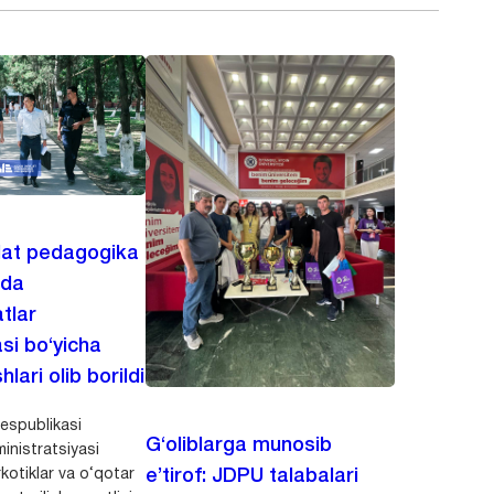
lat pedagogika
ida
tlar
asi bo‘yicha
hlari olib borildi
espublikasi
G‘oliblarga munosib
inistratsiyasi
kotiklar va o‘qotar
e’tirof: JDPU talabalari