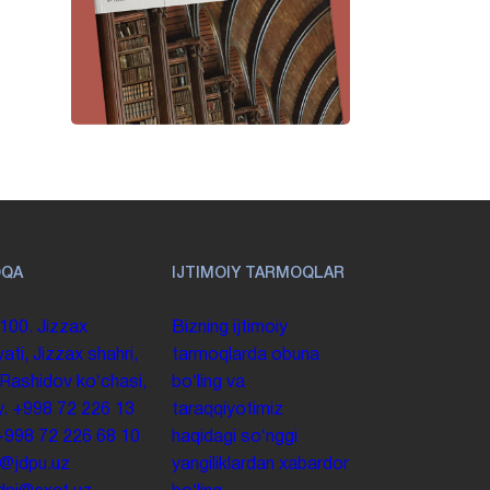
OQA
IJTIMOIY TARMOQLAR
100. Jizzax
Bizning ijtimoiy
yati, Jizzax shahri,
tarmoqlarda obuna
 Rashidov koʻchasi,
boʻling va
y.
+998 72 226 13
taraqqiyotimiz
+998 72 226 68 10
haqidagi soʻnggi
o@jdpu.uz
yangiliklardan xabardor