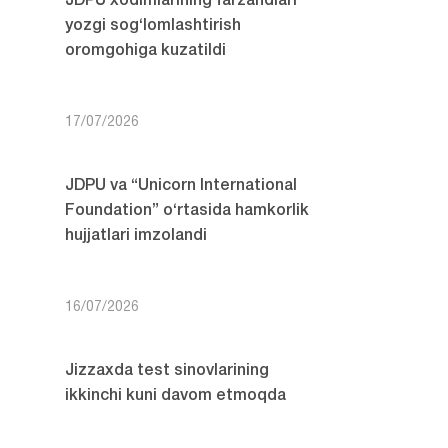
JDPU xodimlarining farzandlari
yozgi sog‘lomlashtirish
oromgohiga kuzatildi
17/07/2026
JDPU va “Unicorn International
Foundation” o‘rtasida hamkorlik
hujjatlari imzolandi
16/07/2026
Jizzaxda test sinovlarining
ikkinchi kuni davom etmoqda