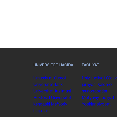
UNIVERSITET HAQIDA
FAOLIYAT
Umumiy maʼlumot
Ilmiy faoliyat
Oʻquv
Universitet tarixi
jarayoni
Xalqaro
Universitet tuzilmasi
munosabatlar
Rektorat
Universitet
Moliyaviy faoliyat
kengashi
Me'yoriy
Yoshlar siyosati
hujjatlar