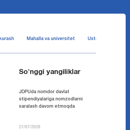
 kurash
Mahalla va universitet
Ustozlar suhbatin 
So'nggi yangiliklar
JDPUda nomdor davlat
stipendiyalariga nomzodlarni
saralash davom etmoqda
27/07/2026