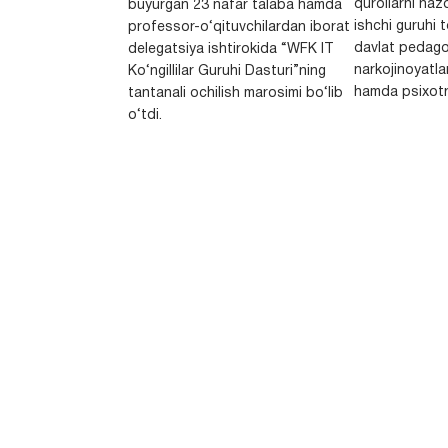
qurollarni nazo
buyurgan 23 nafar talaba hamda
ishchi guruhi
professor-o‘qituvchilardan iborat
davlat pedago
delegatsiya ishtirokida “WFK IT
narkojinoyatlar
Ko‘ngillilar Guruhi Dasturi”ning
hamda psixotr
tantanali ochilish marosimi bo‘lib
o‘tdi.