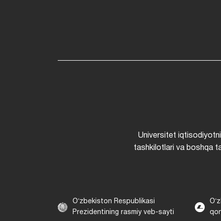
Universitet iqtisodiyotn
tashkilotlari va boshqa ta
Oʻzbekiston Respublikasi
Oʻz
Prezidentining rasmiy veb-sayti
qon