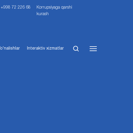
i: +998 72 226 68
Korrupsiyaga qarshi
kurash
o‘nalishlar
Interaktiv xizmatlar