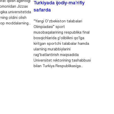
rat qilish agentligi
Turkiyada ijodiy-ma’rifiy
 tomonidan Jizzax
safarda
gika universitetida
ning oldini olish
“Yangi O‘zbekiston talabalari
op moddalarning...
Olimpiadasi” sport
musobaqalarining respublika final
bosqichlarida g‘oliblikni qo‘lga
kiritgan sportchi talabalar hamda
ularning murabbiylarini
rag‘batlantirish maqsadida
Universitet rektorining tashabbusi
bilan Turkiya Respublikasiga...