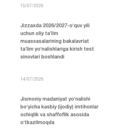
15/07/2026
Jizzaxda 2026/2027-o‘quv yili
uchun oliy ta’lim
muassasalarining bakalavriat
ta’lim yo‘nalishlariga kirish test
sinovlari boshlandi
14/07/2026
Jismoniy madaniyat yo‘nalishi
bo‘yicha kasbiy (ijodiy) imtihonlar
ochiqlik va shaffoflik asosida
o‘tkazilmoqda