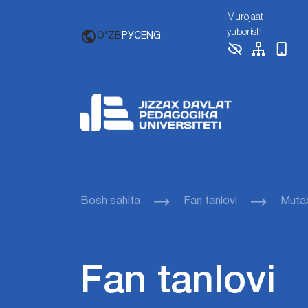
Murojaat
yuborish
O'ZB
РУС
ENG
Bosh sahifa
Fan tanlovi
Mutax
Fan tanlovi