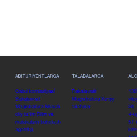
ABITURIYENTLARGA
TALABALARGA
AL
Qabul komissiyasi
Bakalavriat
130
Bakalavriat
Magistratura
Xorijiy
vilo
Magistratura
Ikkinchi
talabalar
Sh.
oliy taʼlim
Bilim va
4-u
malakalarni baholash
57
agentligi
inf