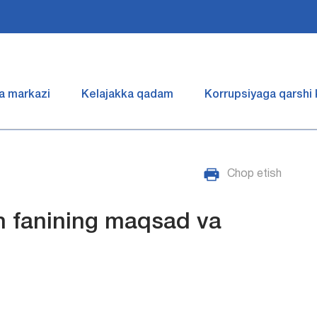
a markazi
Kelajakka qadam
Korrupsiyaga qarshi
Chop etish
sh fanining maqsad va