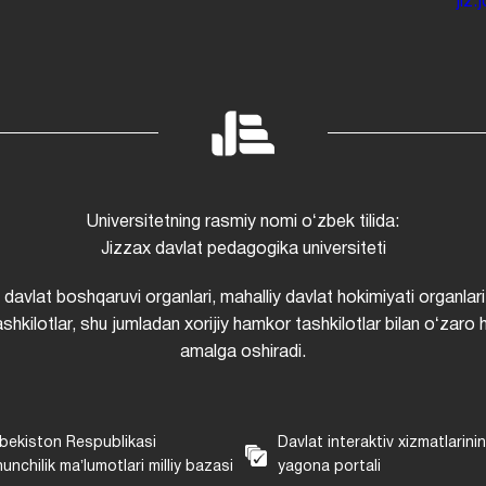
jiz
Universitetning rasmiy nomi oʻzbek tilida:
Jizzax davlat pedagogika universiteti
i davlat boshqaruvi organlari, mahalliy davlat hokimiyati organlari
shkilotlar, shu jumladan xorijiy hamkor tashkilotlar bilan oʻzaro 
amalga oshiradi.
bekiston Respublikasi
Davlat interaktiv xizmatlarini
unchilik maʼlumotlari milliy bazasi
yagona portali