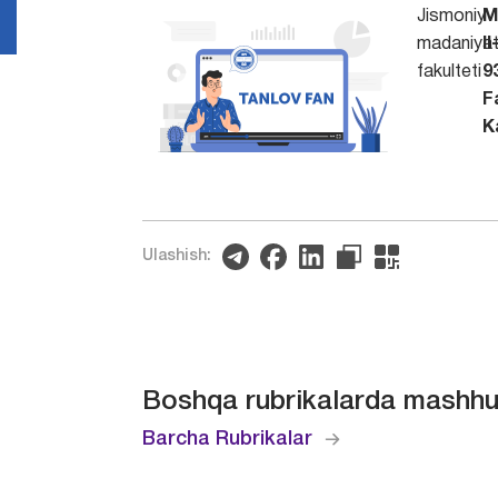
Jismoniy
M
madaniya
I
fakulteti
9
F
K
Ulashish:
Boshqa rubrikalarda mashhu
Barcha Rubrikalar