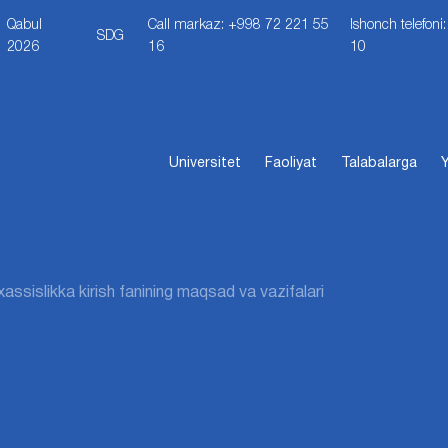
Qabul
Call markaz: +998 72 221 55
Ishonch telefon
SDG
2026
16
10
Universitet
Faoliyat
Talabalarga
Y
assislikka kirish fanining maqsad va vazifalari