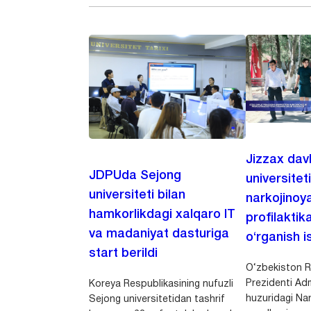
Jizzax dav
JDPUda Sejong
universitet
universiteti bilan
narkojinoya
hamkorlikdagi xalqaro IT
profilaktik
va madaniyat dasturiga
o‘rganish is
start berildi
O‘zbekiston R
Prezidenti Adm
Koreya Respublikasining nufuzli
huzuridagi Nar
Sejong universitetidan tashrif