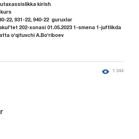
utaxassislikka kirish
t
I-kurs
30-22, 931-22, 940-22 guruxlar
akul’tet 202-xonasi 01.05.2023 1-smena 1-juftlikda
atta o‘qituvchi A.Bo‘riboev
1 344
r