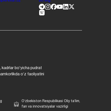
.jdpi@exat.uz
boʻling.
, kadrlar boʻyicha pudrat
hamkorlikda oʻz faoliyatini
ng
Oʻzbekiston Respublikasi Oliy taʼlim,
fan va innovatsiyalar vazirligi