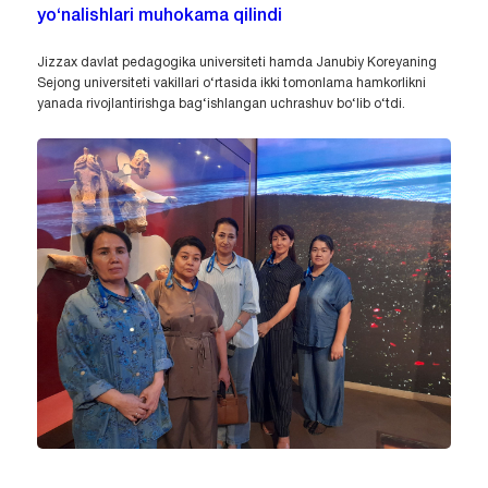
yo‘nalishlari muhokama qilindi
Jizzax davlat pedagogika universiteti hamda Janubiy Koreyaning
Sejong universiteti vakillari o‘rtasida ikki tomonlama hamkorlikni
yanada rivojlantirishga bag‘ishlangan uchrashuv bo‘lib o‘tdi.