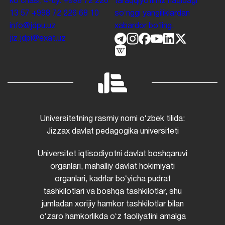
koʻchasi, 4-uy.
+998 72 226
taraqqiyotimiz haqidagi
13 57
+998 72 226 68 10
soʻnggi yangiliklardan
info@jdpu.uz
xabardor boʻling.
jiz.jdpi@exat.uz
Universitetning rasmiy nomi oʻzbek tilida:
Jizzax davlat pedagogika universiteti
Universitet iqtisodiyotni davlat boshqaruvi
organlari, mahalliy davlat hokimiyati
organlari, kadrlar boʻyicha pudrat
tashkilotlari va boshqa tashkilotlar, shu
jumladan xorijiy hamkor tashkilotlar bilan
oʻzaro hamkorlikda oʻz faoliyatini amalga