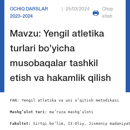
OCHIQ DARSLAR
25/03/2024
Chop
|
2023-2024
etish
Mavzu: Yengil atletika
turlari bo’yicha
musobaqalar tashkil
etish va hakamlik qilish
FAN: Yengil atletika va uni o’qitish metodikasi

Mashg’ulot turi:
 ma’ruza mashg’uloti

Fakultet:
 Sirtqi bo‘lim, II-Oliy, Jismoniy madaniyat