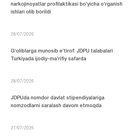
narkojinoyatlar profilaktikasi bo‘yicha o‘rganish
ishlari olib borildi
28/07/2026
G‘oliblarga munosib e’tirof: JDPU talabalari
Turkiyada ijodiy-ma’rifiy safarda
28/07/2026
JDPUda nomdor davlat stipendiyalariga
nomzodlarni saralash davom etmoqda
27/07/2026