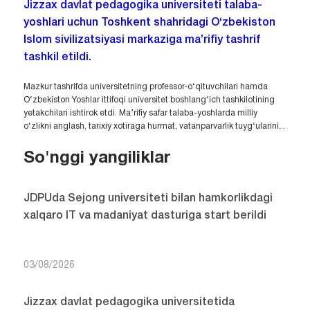
Jizzax davlat pedagogika universiteti talaba-
yoshlari uchun Toshkent shahridagi O‘zbekiston
Islom sivilizatsiyasi markaziga ma’rifiy tashrif
tashkil etildi.
Mazkur tashrifda universitetning professor-o‘qituvchilari hamda
O‘zbekiston Yoshlar ittifoqi universitet boshlang‘ich tashkilotining
yetakchilari ishtirok etdi. Ma’rifiy safar talaba-yoshlarda milliy
o‘zlikni anglash, tarixiy xotiraga hurmat, vatanparvarlik tuyg‘ularini...
So'nggi yangiliklar
JDPUda Sejong universiteti bilan hamkorlikdagi
xalqaro IT va madaniyat dasturiga start berildi
03/08/2026
Jizzax davlat pedagogika universitetida