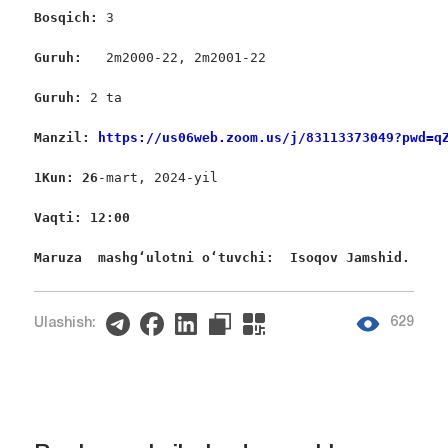
Bosqich: 
3

Guruh:  
 2m2000-22, 2m2001-22

Guruh: 
2 ta

Manzil: 
https://us06web.zoom.us/j/83113373049?pwd=q
1Kun: 26
-mart, 2024-yil

Vaqti: 12:00
Maruza  mashgʻulotni oʻtuvchi:  Isoqov Jamshid. 
629
Ulashish: