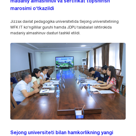
madaniy almashinuv va sertifikat topshirish
marosimi o‘tkazildi
Jizzax davlat pedagogika universitetida Sejong universitetining
WFK IT ko‘ngillilar guruhi hamda JDPU talabalari ishtirokida
madaniy almashinuv dasturi tashkil etildi.
Sejong universiteti bilan hamkorlikning yangi