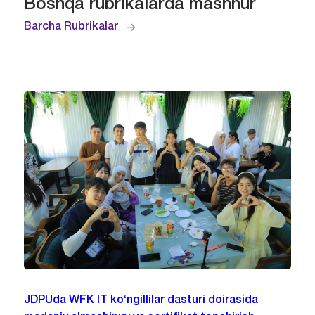
Boshqa rubrikalarda mashhur
Barcha Rubrikalar
JDPUda WFK IT ko‘ngillilar dasturi doirasida