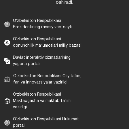
oshiradi.
Oʻzbekiston Respublikasi
Prezidentining rasmiy veb-sayti
Oʻzbekiston Respublikasi
qonunchilik maʼlumotlari milliy bazasi
Davlat interaktiv xizmatlarining
yagona portali
Oʻzbekiston Respublikasi Oliy taʼlim,
fan va innovatsiyalar vazirligi
Oʻzbekiston Respublikasi
Maktabgacha va maktab taʼlimi
vazirligi
Oʻzbekiston Respublikasi Hukumat
portali