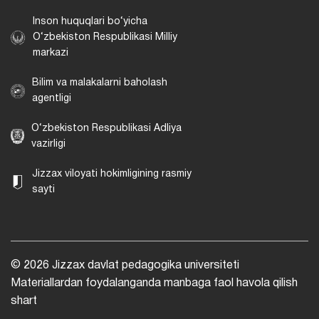
Inson huquqlari bo‘yicha
O‘zbekiston Respublikasi Milliy
markazi
Bilim va malakalarni baholash
agentligi
O‘zbekiston Respublikasi Adliya
vazirligi
Jizzax viloyati hokimligining rasmiy
sayti
© 2026 Jizzax davlat pedagogika universiteti
Materiallardan foydalanganda manbaga faol havola qilish
shart