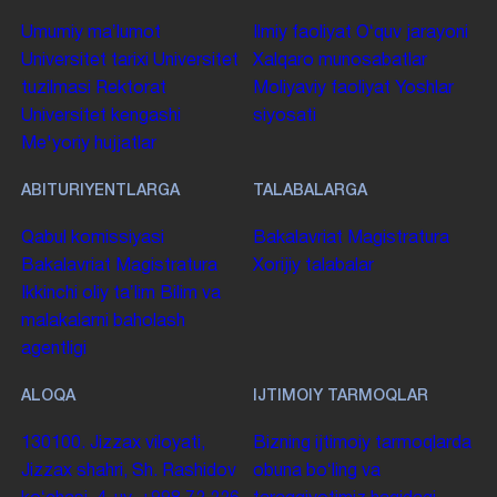
Umumiy maʼlumot
Ilmiy faoliyat
Oʻquv jarayoni
Universitet tarixi
Universitet
Xalqaro munosabatlar
tuzilmasi
Rektorat
Moliyaviy faoliyat
Yoshlar
Universitet kengashi
siyosati
Me'yoriy hujjatlar
ABITURIYENTLARGA
TALABALARGA
Qabul komissiyasi
Bakalavriat
Magistratura
Bakalavriat
Magistratura
Xorijiy talabalar
Ikkinchi oliy taʼlim
Bilim va
malakalarni baholash
agentligi
ALOQA
IJTIMOIY TARMOQLAR
130100. Jizzax viloyati,
Bizning ijtimoiy tarmoqlarda
Jizzax shahri, Sh. Rashidov
obuna boʻling va