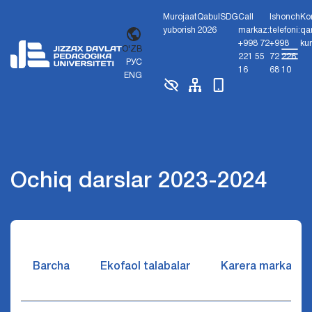
Murojaat
Qabul
SDG
Call
Ishonch
Ko
yuborish
2026
markaz:
telefoni:
qa
+998 72
+998
ku
O'ZB
221 55
72 226
РУС
16
68 10
ENG
Ochiq darslar 2023-2024
Barcha
Ekofaol talabalar
Karera markazi