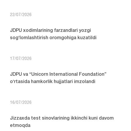
22/07/2026
JDPU xodimlarining farzandlari yozgi
sog‘lomlashtirish oromgohiga kuzatildi
17/07/2026
JDPU va “Unicorn International Foundation”
o‘rtasida hamkorlik hujjatlari imzolandi
16/07/2026
Jizzaxda test sinovlarining ikkinchi kuni davom
etmoqda