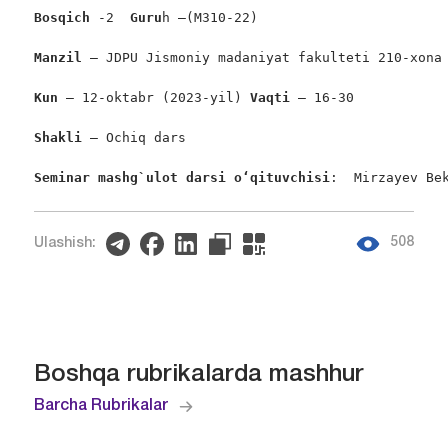
Bosqich
 -2  
Guru
h –(M310-22)

Manzil
 – JDPU Jismoniy madaniyat fakulteti 210-xona

Kun 
– 12-oktabr (2023-yil) 
Vaqti 
– 16-30

Shakli
 – Ochiq dars

Seminar mashg`ulot darsi 
o‘qituvchisi
:  Mirzayev Be
508
Ulashish:
Boshqa rubrikalarda mashhur
Barcha Rubrikalar