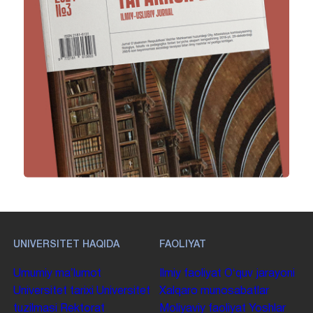
UNIVERSITET HAQIDA
FAOLIYAT
Umumiy maʼlumot
Ilmiy faoliyat
Oʻquv jarayoni
Universitet tarixi
Universitet
Xalqaro munosabatlar
tuzilmasi
Rektorat
Moliyaviy faoliyat
Yoshlar