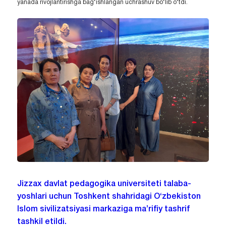
yanada rivojlantirishga bag‘ishlangan uchrashuv bo‘lib o‘tdi.
Jizzax davlat pedagogika universiteti talaba-
yoshlari uchun Toshkent shahridagi O‘zbekiston
Islom sivilizatsiyasi markaziga ma’rifiy tashrif
tashkil etildi.