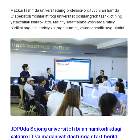
Mazkur tashrifda universitetning professor-o‘qituvchilari hamda
O‘zbekiston Yoshlar ittifoqi universitet boshlang‘ich tashkilotining
yetakchilari ishtirok etdi. Ma’rifiy safar talaba-yoshlarda milliy
o‘zlikni anglash, tarixiy xotiraga hurmat, vatanparvarlik tuyg‘ularini...
JDPUda Sejong universiteti bilan hamkorlikdagi
xalqaro IT va madaniyat dasturiga start berildi