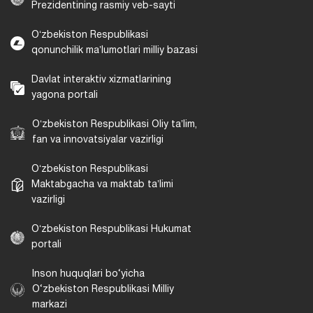
Prezidentining rasmiy veb-sayti
Oʻzbekiston Respublikasi
qonunchilik maʼlumotlari milliy bazasi
Davlat interaktiv xizmatlarining
yagona portali
Oʻzbekiston Respublikasi Oliy taʼlim,
fan va innovatsiyalar vazirligi
Oʻzbekiston Respublikasi
Maktabgacha va maktab taʼlimi
vazirligi
Oʻzbekiston Respublikasi Hukumat
portali
Inson huquqlari bo‘yicha
O‘zbekiston Respublikasi Milliy
markazi