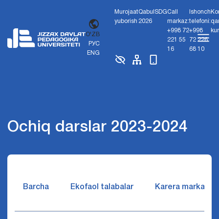
Murojaat
Qabul
SDG
Call
Ishonch
Ko
yuborish
2026
markaz:
telefoni:
qa
+998 72
+998
ku
O'ZB
221 55
72 226
РУС
16
68 10
ENG
Ochiq darslar 2023-2024
Barcha
Ekofaol talabalar
Karera markazi