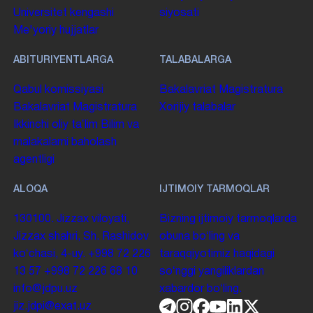
Universitet kengashi
siyosati
Me'yoriy hujjatlar
ABITURIYENTLARGA
TALABALARGA
Qabul komissiyasi
Bakalavriat
Magistratura
Bakalavriat
Magistratura
Xorijiy talabalar
Ikkinchi oliy taʼlim
Bilim va
malakalarni baholash
agentligi
ALOQA
IJTIMOIY TARMOQLAR
130100. Jizzax viloyati,
Bizning ijtimoiy tarmoqlarda
Jizzax shahri, Sh. Rashidov
obuna boʻling va
koʻchasi, 4-uy.
+998 72 226
taraqqiyotimiz haqidagi
13 57
+998 72 226 68 10
soʻnggi yangiliklardan
info@jdpu.uz
xabardor boʻling.
jiz.jdpi@exat.uz