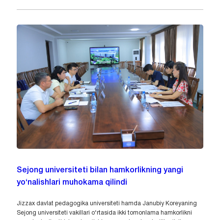
Sejong universiteti bilan hamkorlikning yangi
yo‘nalishlari muhokama qilindi
Jizzax davlat pedagogika universiteti hamda Janubiy Koreyaning
Sejong universiteti vakillari o‘rtasida ikki tomonlama hamkorlikni