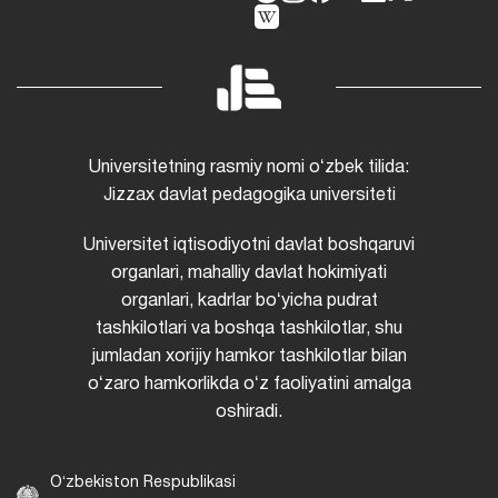
Universitetning rasmiy nomi oʻzbek tilida:
Jizzax davlat pedagogika universiteti
Universitet iqtisodiyotni davlat boshqaruvi
organlari, mahalliy davlat hokimiyati
organlari, kadrlar boʻyicha pudrat
tashkilotlari va boshqa tashkilotlar, shu
jumladan xorijiy hamkor tashkilotlar bilan
oʻzaro hamkorlikda oʻz faoliyatini amalga
oshiradi.
Oʻzbekiston Respublikasi