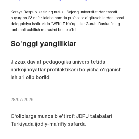
Koreya Respublikasining nufuzli Sejong universitetidan tashrif
buyurgan 23 nafar talaba hamda professor-o‘qituvchilardan iborat
delegatsiya ishtirokida “WFK IT Ko‘ngillilar Guruhi Dasturi”ning
tantanali ochilish marosimi bo‘lib o‘tdi.
So'nggi yangiliklar
Jizzax davlat pedagogika universitetida
narkojinoyatlar profilaktikasi bo‘yicha o‘rganish
ishlari olib borildi
28/07/2026
G‘oliblarga munosib e’tirof: JDPU talabalari
Turkiyada ijodiy-ma’rifiy safarda