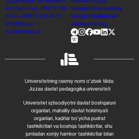
Jizzax shahri, Sh. Rashidov
obuna boʻling va
koʻchasi, 4-uy.
+998 72 226
taraqqiyotimiz haqidagi
13 57
+998 72 226 68 10
soʻnggi yangiliklardan
info@jdpu.uz
xabardor boʻling.
jiz.jdpi@exat.uz
Universitetning rasmiy nomi oʻzbek tilida:
Jizzax davlat pedagogika universiteti
Universitet iqtisodiyotni davlat boshqaruvi
organlari, mahalliy davlat hokimiyati
organlari, kadrlar boʻyicha pudrat
tashkilotlari va boshqa tashkilotlar, shu
jumladan xorijiy hamkor tashkilotlar bilan