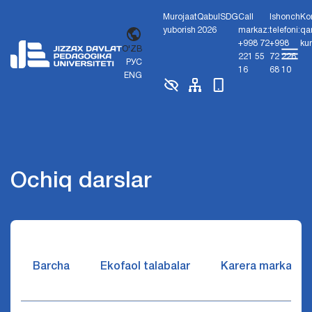
Murojaat
Qabul
SDG
Call
Ishonch
Ko
yuborish
2026
markaz:
telefoni:
qa
+998 72
+998
ku
O'ZB
221 55
72 226
РУС
16
68 10
ENG
Ochiq darslar
Barcha
Ekofaol talabalar
Karera markazi