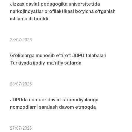
Jizzax davlat pedagogika universitetida
narkojinoyatlar profilaktikasi bo‘yicha o‘rganish
ishlari olib borildi
28/07/2026
G‘oliblarga munosib e’tirof: JDPU talabalari
Turkiyada ijodiy-ma’rifiy safarda
28/07/2026
JDPUda nomdor davlat stipendiyalariga
nomzodlarni saralash davom etmoqda
27/07/2026