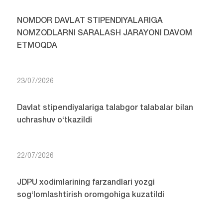
NOMDOR DAVLAT STIPENDIYALARIGA
NOMZODLARNI SARALASH JARAYONI DAVOM
ETMOQDA
23/07/2026
Davlat stipendiyalariga talabgor talabalar bilan
uchrashuv o‘tkazildi
22/07/2026
JDPU xodimlarining farzandlari yozgi
sog‘lomlashtirish oromgohiga kuzatildi