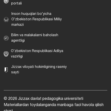
portali
Inson huquqlari bo‘yicha
O‘zbekiston Respublikasi Milliy
markazi
Bilim va malakalarni baholash
agentligi
O‘zbekiston Respublikasi Adliya
vazirligi
Jizzax viloyati hokimligining rasmiy
sayti
© 2026 Jizzax davlat pedagogika universiteti
Materiallardan foydalanganda manbaga faol havola qilish