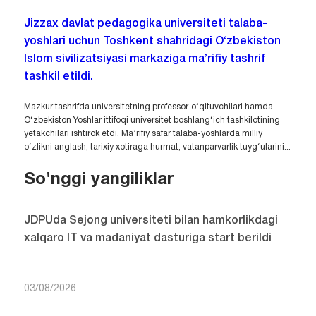
Jizzax davlat pedagogika universiteti talaba-
yoshlari uchun Toshkent shahridagi O‘zbekiston
Islom sivilizatsiyasi markaziga ma’rifiy tashrif
tashkil etildi.
Mazkur tashrifda universitetning professor-o‘qituvchilari hamda
O‘zbekiston Yoshlar ittifoqi universitet boshlang‘ich tashkilotining
yetakchilari ishtirok etdi. Ma’rifiy safar talaba-yoshlarda milliy
o‘zlikni anglash, tarixiy xotiraga hurmat, vatanparvarlik tuyg‘ularini...
So'nggi yangiliklar
JDPUda Sejong universiteti bilan hamkorlikdagi
xalqaro IT va madaniyat dasturiga start berildi
03/08/2026