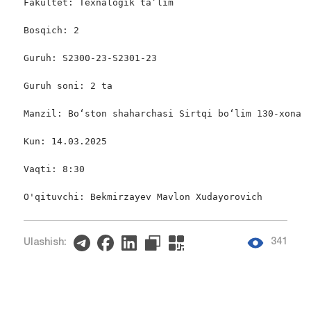
Fakultet: Texnalogik ta’lim

Bosqich: 2

Guruh: S2300-23-S2301-23

Guruh soni: 2 ta

Manzil: Bo‘ston shaharchasi Sirtqi bo‘lim 130-xona

Kun: 14.03.2025

Vaqti: 8:30

O'qituvchi: Bekmirzayev Mavlon Xudayorovich
341
Ulashish: