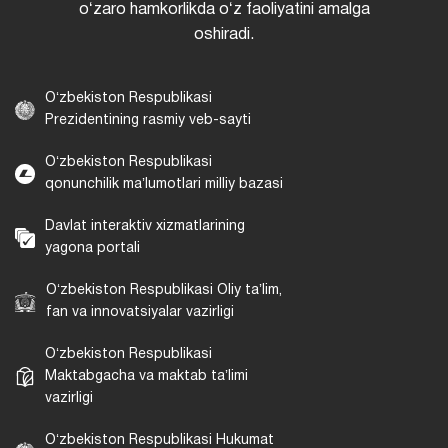
oʻzaro hamkorlikda oʻz faoliyatini amalga
oshiradi.
Oʻzbekiston Respublikasi
Prezidentining rasmiy veb-sayti
Oʻzbekiston Respublikasi
qonunchilik maʼlumotlari milliy bazasi
Davlat interaktiv xizmatlarining
yagona portali
Oʻzbekiston Respublikasi Oliy taʼlim,
fan va innovatsiyalar vazirligi
Oʻzbekiston Respublikasi
Maktabgacha va maktab taʼlimi
vazirligi
Oʻzbekiston Respublikasi Hukumat