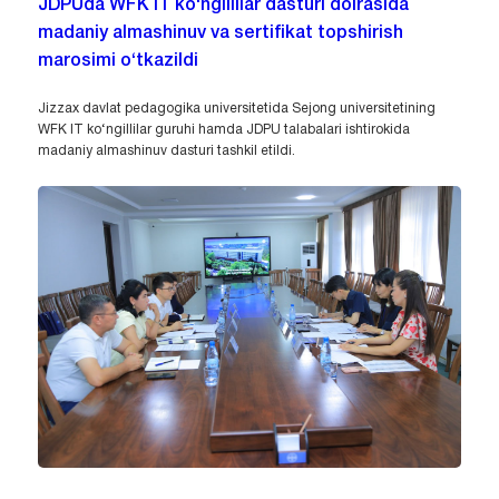
JDPUda WFK IT ko‘ngillilar dasturi doirasida
madaniy almashinuv va sertifikat topshirish
marosimi o‘tkazildi
Jizzax davlat pedagogika universitetida Sejong universitetining
WFK IT ko‘ngillilar guruhi hamda JDPU talabalari ishtirokida
madaniy almashinuv dasturi tashkil etildi.