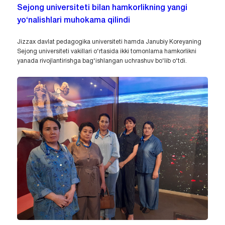
Sejong universiteti bilan hamkorlikning yangi
yo‘nalishlari muhokama qilindi
Jizzax davlat pedagogika universiteti hamda Janubiy Koreyaning
Sejong universiteti vakillari o‘rtasida ikki tomonlama hamkorlikni
yanada rivojlantirishga bag‘ishlangan uchrashuv bo‘lib o‘tdi.