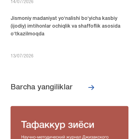
14/07/2026
Jismoniy madaniyat yo‘nalishi bo‘yicha kasbiy
(ijodiy) imtihonlar ochiqlik va shaffoflik asosida
o‘tkazilmoqda
13/07/2026
Barcha yangiliklar