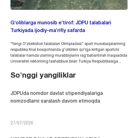
G‘oliblarga munosib e’tirof: JDPU talabalari
Turkiyada ijodiy-ma’rifiy safarda
“Yangi O‘zbekiston talabalari Olimpiadasi” sport musobaqalarining
respublika final bosqichlarida g‘oliblikni qo‘lga kiritgan sportchi
talabalar hamda ularning murabbiylarini rag‘batlantirish maqsadida
Universitet rektorining tashabbusi bilan Turkiya Respublikasiga...
So'nggi yangiliklar
JDPUda nomdor davlat stipendiyalariga
nomzodlarni saralash davom etmoqda
27/07/2026