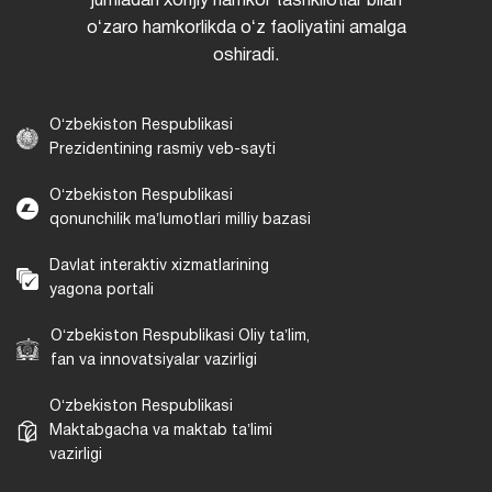
jumladan xorijiy hamkor tashkilotlar bilan
oʻzaro hamkorlikda oʻz faoliyatini amalga
oshiradi.
Oʻzbekiston Respublikasi
Prezidentining rasmiy veb-sayti
Oʻzbekiston Respublikasi
qonunchilik maʼlumotlari milliy bazasi
Davlat interaktiv xizmatlarining
yagona portali
Oʻzbekiston Respublikasi Oliy taʼlim,
fan va innovatsiyalar vazirligi
Oʻzbekiston Respublikasi
Maktabgacha va maktab taʼlimi
vazirligi