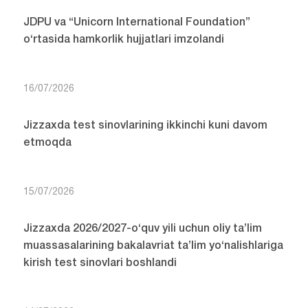
JDPU va “Unicorn International Foundation”
o‘rtasida hamkorlik hujjatlari imzolandi
16/07/2026
Jizzaxda test sinovlarining ikkinchi kuni davom
etmoqda
15/07/2026
Jizzaxda 2026/2027-o‘quv yili uchun oliy ta’lim
muassasalarining bakalavriat ta’lim yo‘nalishlariga
kirish test sinovlari boshlandi