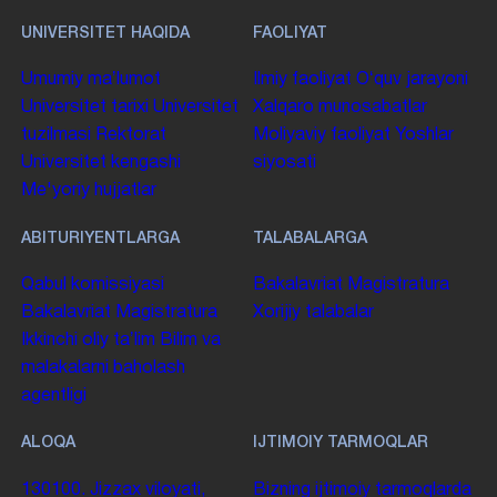
UNIVERSITET HAQIDA
FAOLIYAT
Umumiy maʼlumot
Ilmiy faoliyat
Oʻquv jarayoni
Universitet tarixi
Universitet
Xalqaro munosabatlar
tuzilmasi
Rektorat
Moliyaviy faoliyat
Yoshlar
Universitet kengashi
siyosati
Me'yoriy hujjatlar
ABITURIYENTLARGA
TALABALARGA
Qabul komissiyasi
Bakalavriat
Magistratura
Bakalavriat
Magistratura
Xorijiy talabalar
Ikkinchi oliy taʼlim
Bilim va
malakalarni baholash
agentligi
ALOQA
IJTIMOIY TARMOQLAR
130100. Jizzax viloyati,
Bizning ijtimoiy tarmoqlarda