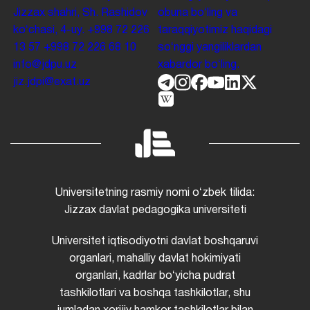
Jizzax shahri, Sh. Rashidov
obuna boʻling va
koʻchasi, 4-uy.
+998 72 226
taraqqiyotimiz haqidagi
13 57
+998 72 226 68 10
soʻnggi yangiliklardan
info@jdpu.uz
xabardor boʻling.
jiz.jdpi@exat.uz
Universitetning rasmiy nomi oʻzbek tilida:
Jizzax davlat pedagogika universiteti
Universitet iqtisodiyotni davlat boshqaruvi
organlari, mahalliy davlat hokimiyati
organlari, kadrlar boʻyicha pudrat
tashkilotlari va boshqa tashkilotlar, shu