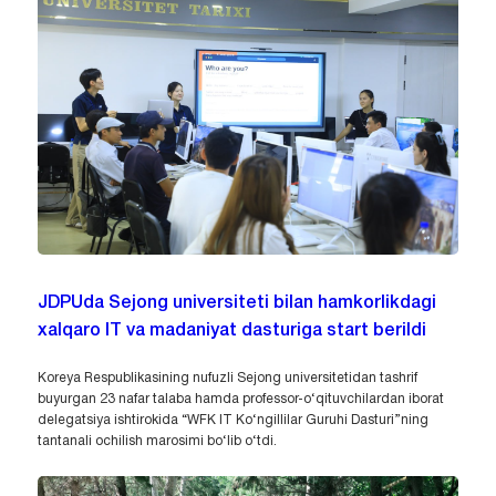
JDPUda Sejong universiteti bilan hamkorlikdagi
xalqaro IT va madaniyat dasturiga start berildi
Koreya Respublikasining nufuzli Sejong universitetidan tashrif
buyurgan 23 nafar talaba hamda professor-o‘qituvchilardan iborat
delegatsiya ishtirokida “WFK IT Ko‘ngillilar Guruhi Dasturi”ning
tantanali ochilish marosimi bo‘lib o‘tdi.