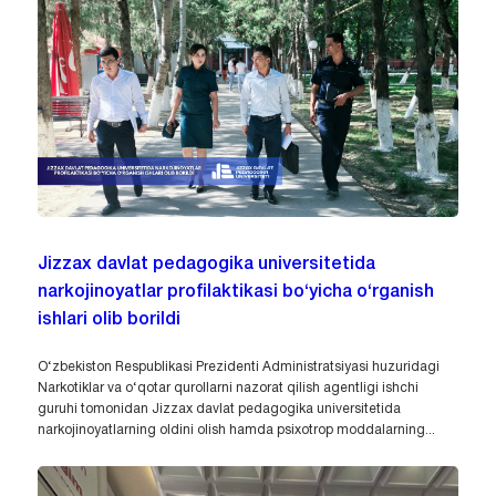
Jizzax davlat pedagogika universitetida
narkojinoyatlar profilaktikasi bo‘yicha o‘rganish
ishlari olib borildi
O‘zbekiston Respublikasi Prezidenti Administratsiyasi huzuridagi
Narkotiklar va o‘qotar qurollarni nazorat qilish agentligi ishchi
guruhi tomonidan Jizzax davlat pedagogika universitetida
narkojinoyatlarning oldini olish hamda psixotrop moddalarning...