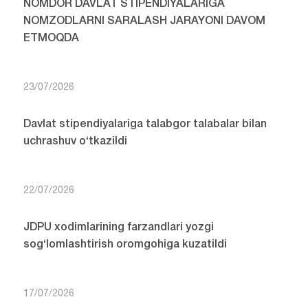
NOMDOR DAVLAT STIPENDIYALARIGA
NOMZODLARNI SARALASH JARAYONI DAVOM
ETMOQDA
23/07/2026
Davlat stipendiyalariga talabgor talabalar bilan
uchrashuv o‘tkazildi
22/07/2026
JDPU xodimlarining farzandlari yozgi
sog‘lomlashtirish oromgohiga kuzatildi
17/07/2026