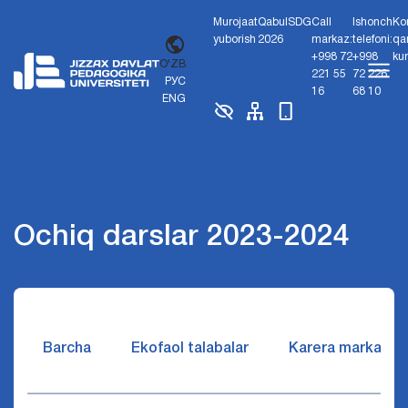
Murojaat
Qabul
SDG
Call
Ishonch
Ko
yuborish
2026
markaz:
telefoni:
qa
+998 72
+998
ku
O'ZB
221 55
72 226
РУС
16
68 10
ENG
Ochiq darslar 2023-2024
Barcha
Ekofaol talabalar
Karera markazi