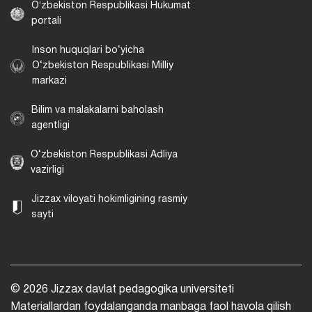
Oʻzbekiston Respublikasi Hukumat
portali
Inson huquqlari bo‘yicha
O‘zbekiston Respublikasi Milliy
markazi
Bilim va malakalarni baholash
agentligi
O‘zbekiston Respublikasi Adliya
vazirligi
Jizzax viloyati hokimligining rasmiy
sayti
© 2026 Jizzax davlat pedagogika universiteti
Materiallardan foydalanganda manbaga faol havola qilish