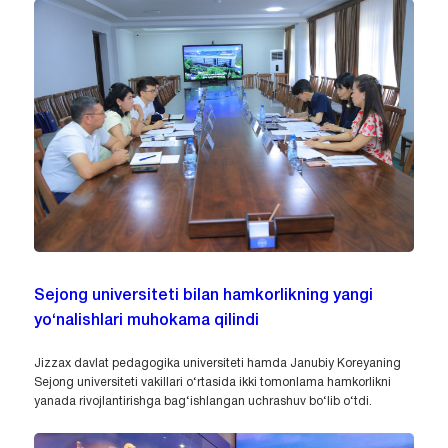
Sejong universiteti bilan hamkorlikning yangi
yo‘nalishlari muhokama qilindi
Jizzax davlat pedagogika universiteti hamda Janubiy Koreyaning
Sejong universiteti vakillari o‘rtasida ikki tomonlama hamkorlikni
yanada rivojlantirishga bag‘ishlangan uchrashuv bo‘lib o‘tdi.