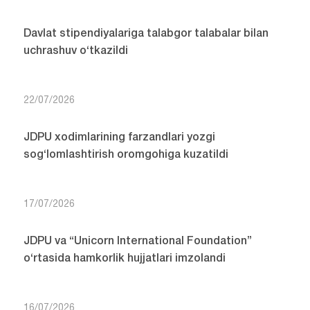
Davlat stipendiyalariga talabgor talabalar bilan
uchrashuv o‘tkazildi
22/07/2026
JDPU xodimlarining farzandlari yozgi
sog‘lomlashtirish oromgohiga kuzatildi
17/07/2026
JDPU va “Unicorn International Foundation”
o‘rtasida hamkorlik hujjatlari imzolandi
16/07/2026