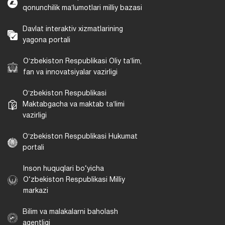
qonunchilik maʼlumotlari milliy bazasi
Davlat interaktiv xizmatlarining
yagona portali
Oʻzbekiston Respublikasi Oliy taʼlim,
fan va innovatsiyalar vazirligi
Oʻzbekiston Respublikasi
Maktabgacha va maktab taʼlimi
vazirligi
Oʻzbekiston Respublikasi Hukumat
portali
Inson huquqlari bo‘yicha
O‘zbekiston Respublikasi Milliy
markazi
Bilim va malakalarni baholash
agentligi