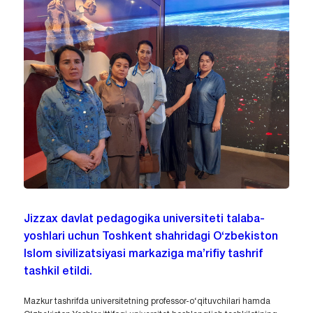
Jizzax davlat pedagogika universiteti talaba-
yoshlari uchun Toshkent shahridagi O‘zbekiston
Islom sivilizatsiyasi markaziga ma’rifiy tashrif
tashkil etildi.
Mazkur tashrifda universitetning professor-o‘qituvchilari hamda