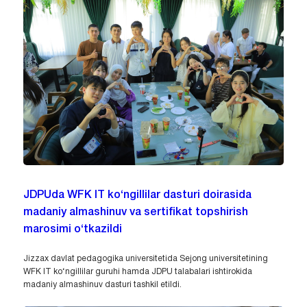
JDPUda WFK IT ko‘ngillilar dasturi doirasida
madaniy almashinuv va sertifikat topshirish
marosimi o‘tkazildi
Jizzax davlat pedagogika universitetida Sejong universitetining
WFK IT ko‘ngillilar guruhi hamda JDPU talabalari ishtirokida
madaniy almashinuv dasturi tashkil etildi.