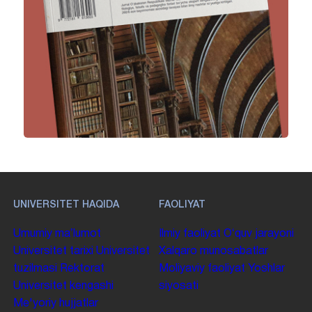
UNIVERSITET HAQIDA
FAOLIYAT
Umumiy maʼlumot
Ilmiy faoliyat
Oʻquv jarayoni
Universitet tarixi
Universitet
Xalqaro munosabatlar
tuzilmasi
Rektorat
Moliyaviy faoliyat
Yoshlar
Universitet kengashi
siyosati
Me'yoriy hujjatlar