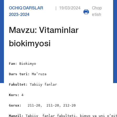
OCHIQ DARSLAR
19/03/2024
Chop
|
2023-2024
etish
Mavzu: Vitaminlar
biokimyosi
Fan
: Biokimyo

Dars turi:
 Ma’ruza

Fakultet:
 Tabiiy fanlar

Kurs: 
4

Gurux:   
211-20, 
211-20, 212-20

Manzil: 
Tabiiy  fanlar fakulteti, kimyo va uni o’qit