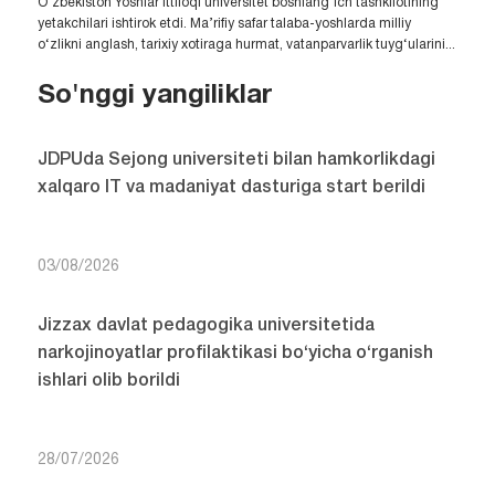
O‘zbekiston Yoshlar ittifoqi universitet boshlang‘ich tashkilotining
yetakchilari ishtirok etdi. Ma’rifiy safar talaba-yoshlarda milliy
o‘zlikni anglash, tarixiy xotiraga hurmat, vatanparvarlik tuyg‘ularini...
So'nggi yangiliklar
JDPUda Sejong universiteti bilan hamkorlikdagi
xalqaro IT va madaniyat dasturiga start berildi
03/08/2026
Jizzax davlat pedagogika universitetida
narkojinoyatlar profilaktikasi bo‘yicha o‘rganish
ishlari olib borildi
28/07/2026