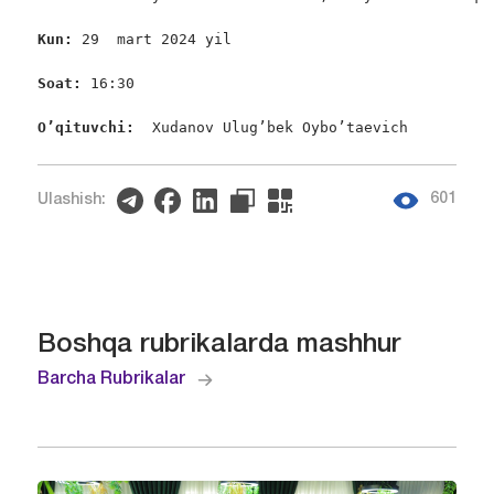
Kun: 
29  mart 2024 yil

Soat
:
 16:30

O’qituvchi: 
 Xudanov Ulug’bek Oybo’taevich
601
Ulashish:
Boshqa rubrikalarda mashhur
Barcha Rubrikalar