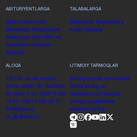
ABITURIYENTLARGA
TALABALARGA
Qabul komissiyasi
Bakalavriat
Magistratura
Bakalavriat
Magistratura
Xorijiy talabalar
Ikkinchi oliy taʼlim
Bilim va
malakalarni baholash
agentligi
ALOQA
IJTIMOIY TARMOQLAR
130100. Jizzax viloyati,
Bizning ijtimoiy tarmoqlarda
Jizzax shahri, Sh. Rashidov
obuna boʻling va
koʻchasi, 4-uy.
+998 72 226
taraqqiyotimiz haqidagi
13 57
+998 72 226 68 10
soʻnggi yangiliklardan
info@jdpu.uz
xabardor boʻling.
jiz.jdpi@exat.uz