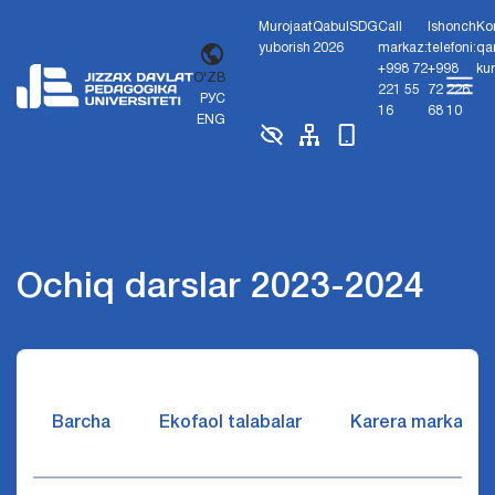
Murojaat
Qabul
SDG
Call
Ishonch
Ko
yuborish
2026
markaz:
telefoni:
qa
+998 72
+998
ku
O'ZB
221 55
72 226
РУС
16
68 10
ENG
Ochiq darslar 2023-2024
Barcha
Ekofaol talabalar
Karera markazi