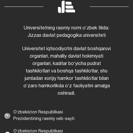
Universitetning rasmiy nomi oʻzbek tilida:
Jizzax davlat pedagogika universiteti
Universitet iqtisodiyotni davlat boshqaruvi
organlari, mahalliy davlat hokimiyati
organlari, kadrlar boʻyicha pudrat
tashkilotlari va boshqa tashkilotlar, shu
jumladan xorijiy hamkor tashkilotlar bilan
oʻzaro hamkorlikda oʻz faoliyatini amalga
oshiradi.
Oʻzbekiston Respublikasi
Prezidentining rasmiy veb-sayti
Oʻzbekiston Respublikasi