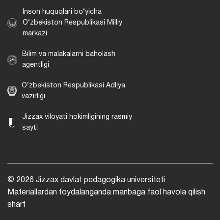
Inson huquqlari bo‘yicha
O‘zbekiston Respublikasi Milliy
markazi
Bilim va malakalarni baholash
agentligi
O‘zbekiston Respublikasi Adliya
vazirligi
Jizzax viloyati hokimligining rasmiy
sayti
© 2026 Jizzax davlat pedagogika universiteti
Materiallardan foydalanganda manbaga faol havola qilish
shart