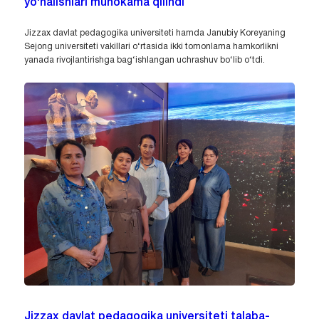
yo‘nalishlari muhokama qilindi
Jizzax davlat pedagogika universiteti hamda Janubiy Koreyaning
Sejong universiteti vakillari o‘rtasida ikki tomonlama hamkorlikni
yanada rivojlantirishga bag‘ishlangan uchrashuv bo‘lib o‘tdi.
Jizzax davlat pedagogika universiteti talaba-