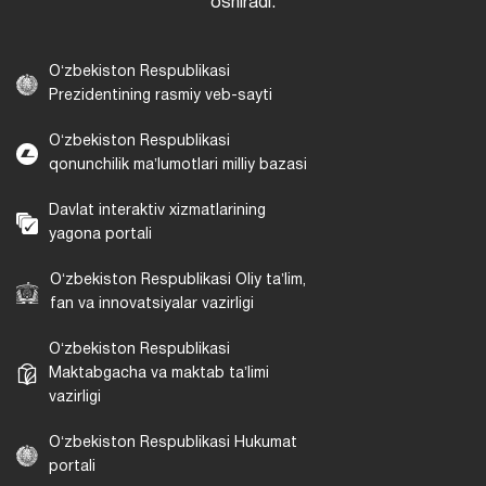
oshiradi.
Oʻzbekiston Respublikasi
Prezidentining rasmiy veb-sayti
Oʻzbekiston Respublikasi
qonunchilik maʼlumotlari milliy bazasi
Davlat interaktiv xizmatlarining
yagona portali
Oʻzbekiston Respublikasi Oliy taʼlim,
fan va innovatsiyalar vazirligi
Oʻzbekiston Respublikasi
Maktabgacha va maktab taʼlimi
vazirligi
Oʻzbekiston Respublikasi Hukumat
portali