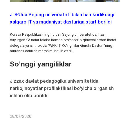
JDPUda Sejong universiteti bilan hamkorlikdagi
xalqaro IT va madaniyat dasturiga start berildi
Koreya Respublikasining nufuzli Sejong universitetidan tashrif
buyurgan 23 nafar talaba hamda professor-o‘qituvchilardan iborat
delegatsiya ishtirokida “WFK IT Ko‘ngillilar Guruhi Dasturi”ning
tantanali ochilish marosimi bo‘lib o‘tdi.
So'nggi yangiliklar
Jizzax davlat pedagogika universitetida
narkojinoyatlar profilaktikasi bo‘yicha o‘rganish
ishlari olib borildi
28/07/2026