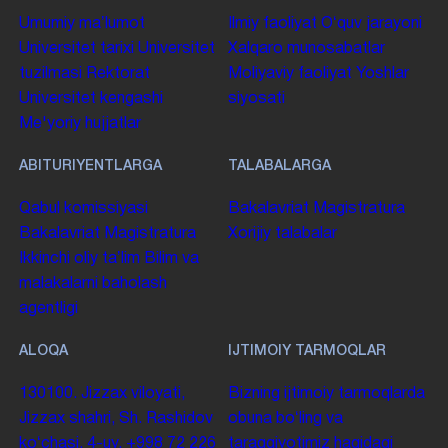
Umumiy maʼlumot
Ilmiy faoliyat
Oʻquv jarayoni
Universitet tarixi
Universitet
Xalqaro munosabatlar
tuzilmasi
Rektorat
Moliyaviy faoliyat
Yoshlar
Universitet kengashi
siyosati
Me'yoriy hujjatlar
ABITURIYENTLARGA
TALABALARGA
Qabul komissiyasi
Bakalavriat
Magistratura
Bakalavriat
Magistratura
Xorijiy talabalar
Ikkinchi oliy taʼlim
Bilim va
malakalarni baholash
agentligi
ALOQA
IJTIMOIY TARMOQLAR
130100. Jizzax viloyati,
Bizning ijtimoiy tarmoqlarda
Jizzax shahri, Sh. Rashidov
obuna boʻling va
koʻchasi, 4-uy.
+998 72 226
taraqqiyotimiz haqidagi