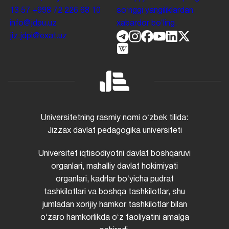
13 57
+998 72 226 68 10
soʻnggi yangiliklardan
info@jdpu.uz
xabardor boʻling.
jiz.jdpi@exat.uz
Universitetning rasmiy nomi oʻzbek tilida:
Jizzax davlat pedagogika universiteti
Universitet iqtisodiyotni davlat boshqaruvi
organlari, mahalliy davlat hokimiyati
organlari, kadrlar boʻyicha pudrat
tashkilotlari va boshqa tashkilotlar, shu
jumladan xorijiy hamkor tashkilotlar bilan
oʻzaro hamkorlikda oʻz faoliyatini amalga