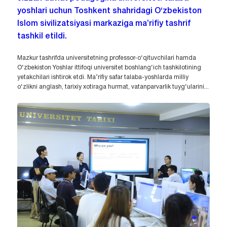
yoshlari uchun Toshkent shahridagi O‘zbekiston
Islom sivilizatsiyasi markaziga ma’rifiy tashrif
tashkil etildi.
Mazkur tashrifda universitetning professor-o‘qituvchilari hamda
O‘zbekiston Yoshlar ittifoqi universitet boshlang‘ich tashkilotining
yetakchilari ishtirok etdi. Ma’rifiy safar talaba-yoshlarda milliy
o‘zlikni anglash, tarixiy xotiraga hurmat, vatanparvarlik tuyg‘ularini...