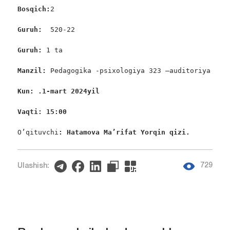
Bosqic
h:
2

Guruh:  
520-22

Guruh: 
1 ta

Manzil: 
Pedagogika -psixologiya 323 –auditoriya

Kun: .1-mart 2024yil
Vaqti: 15:00
O’qituvchi
: Hatamova Ma’rifat Yorqin qizi. 
729
Ulashish: