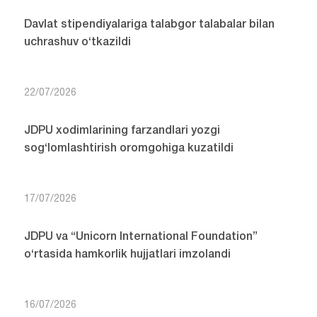
Davlat stipendiyalariga talabgor talabalar bilan
uchrashuv o‘tkazildi
22/07/2026
JDPU xodimlarining farzandlari yozgi
sog‘lomlashtirish oromgohiga kuzatildi
17/07/2026
JDPU va “Unicorn International Foundation”
o‘rtasida hamkorlik hujjatlari imzolandi
16/07/2026