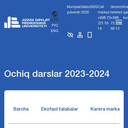
Murojaat
Qabul
SDG
Call
Ishonch
Ko
yuborish
2026
markaz:
telefoni:
qa
+998 72
+998
ku
O'ZB
221 55
72 226
РУС
16
68 10
ENG
Ochiq darslar 2023-2024
Barcha
Ekofaol talabalar
Karera markazi