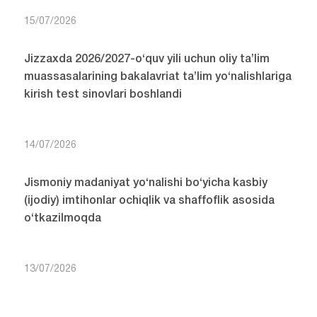
15/07/2026
Jizzaxda 2026/2027-o‘quv yili uchun oliy ta’lim
muassasalarining bakalavriat ta’lim yo‘nalishlariga
kirish test sinovlari boshlandi
14/07/2026
Jismoniy madaniyat yo‘nalishi bo‘yicha kasbiy
(ijodiy) imtihonlar ochiqlik va shaffoflik asosida
o‘tkazilmoqda
13/07/2026