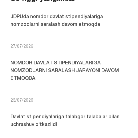
JDPUda nomdor davlat stipendiyalariga
nomzodlarni saralash davom etmoqda
27/07/2026
NOMDOR DAVLAT STIPENDIYALARIGA
NOMZODLARNI SARALASH JARAYONI DAVOM
ETMOQDA
23/07/2026
Davlat stipendiyalariga talabgor talabalar bilan
uchrashuv o‘tkazildi