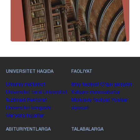
UNIVERSITET HAQIDA
FAOLIYAT
Umumiy maʼlumot
Ilmiy faoliyat
Oʻquv jarayoni
Universitet tarixi
Universitet
Xalqaro munosabatlar
tuzilmasi
Rektorat
Moliyaviy faoliyat
Yoshlar
Universitet kengashi
siyosati
Me'yoriy hujjatlar
ABITURIYENTLARGA
TALABALARGA