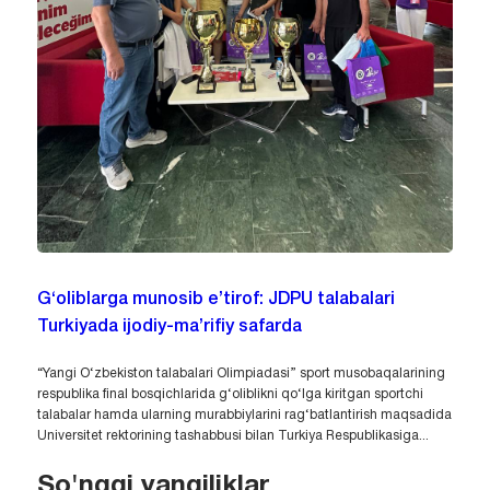
G‘oliblarga munosib e’tirof: JDPU talabalari
Turkiyada ijodiy-ma’rifiy safarda
“Yangi O‘zbekiston talabalari Olimpiadasi” sport musobaqalarining
respublika final bosqichlarida g‘oliblikni qo‘lga kiritgan sportchi
talabalar hamda ularning murabbiylarini rag‘batlantirish maqsadida
Universitet rektorining tashabbusi bilan Turkiya Respublikasiga...
So'nggi yangiliklar