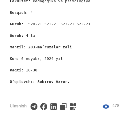
Fakultet:
 Pedagogika va psixologiya

Bosqich: 
4

Guruh:  
520-21.521-21.522-21.523-21.

Guruh: 
4 ta

Manzil: 203-ma’ruzalar zali
Kun: 6
-noyabr, 2024-yil

Vaqti: 16-30
O’qituvchi: Sobirov Axror. 
478
Ulashish: