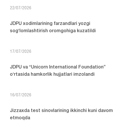
22/07/2026
JDPU xodimlarining farzandlari yozgi
sog‘lomlashtirish oromgohiga kuzatildi
17/07/2026
JDPU va “Unicorn International Foundation”
o‘rtasida hamkorlik hujjatlari imzolandi
16/07/2026
Jizzaxda test sinovlarining ikkinchi kuni davom
etmoqda