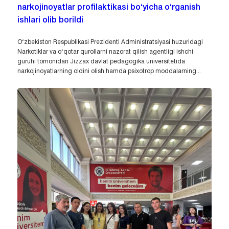
narkojinoyatlar profilaktikasi bo‘yicha o‘rganish
ishlari olib borildi
O‘zbekiston Respublikasi Prezidenti Administratsiyasi huzuridagi
Narkotiklar va o‘qotar qurollarni nazorat qilish agentligi ishchi
guruhi tomonidan Jizzax davlat pedagogika universitetida
narkojinoyatlarning oldini olish hamda psixotrop moddalarning...