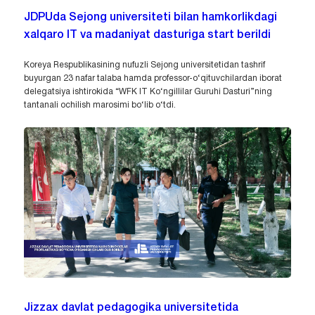
JDPUda Sejong universiteti bilan hamkorlikdagi
xalqaro IT va madaniyat dasturiga start berildi
Koreya Respublikasining nufuzli Sejong universitetidan tashrif
buyurgan 23 nafar talaba hamda professor-o‘qituvchilardan iborat
delegatsiya ishtirokida “WFK IT Ko‘ngillilar Guruhi Dasturi”ning
tantanali ochilish marosimi bo‘lib o‘tdi.
Jizzax davlat pedagogika universitetida