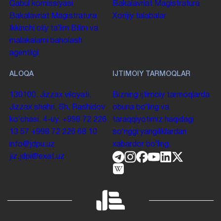
Qabul komissiyasi
Bakalavriat
Magistratura
Bakalavriat
Magistratura
Xorijiy talabalar
Ikkinchi oliy taʼlim
Bilim va
malakalarni baholash
agentligi
ALOQA
IJTIMOIY TARMOQLAR
130100. Jizzax viloyati,
Bizning ijtimoiy tarmoqlarda
Jizzax shahri, Sh. Rashidov
obuna boʻling va
koʻchasi, 4-uy.
+998 72 226
taraqqiyotimiz haqidagi
13 57
+998 72 226 68 10
soʻnggi yangiliklardan
info@jdpu.uz
xabardor boʻling.
jiz.jdpi@exat.uz