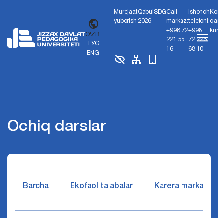
Murojaat
Qabul
SDG
Call
Ishonch
Ko
yuborish
2026
markaz:
telefoni:
qa
+998 72
+998
ku
O'ZB
221 55
72 226
РУС
16
68 10
ENG
Ochiq darslar
Barcha
Ekofaol talabalar
Karera markazi