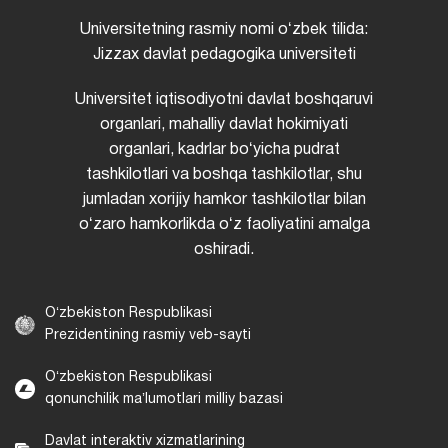
Universitetning rasmiy nomi oʻzbek tilida:
Jizzax davlat pedagogika universiteti
Universitet iqtisodiyotni davlat boshqaruvi
organlari, mahalliy davlat hokimiyati
organlari, kadrlar boʻyicha pudrat
tashkilotlari va boshqa tashkilotlar, shu
jumladan xorijiy hamkor tashkilotlar bilan
oʻzaro hamkorlikda oʻz faoliyatini amalga
oshiradi.
Oʻzbekiston Respublikasi
Prezidentining rasmiy veb-sayti
Oʻzbekiston Respublikasi
qonunchilik maʼlumotlari milliy bazasi
Davlat interaktiv xizmatlarining