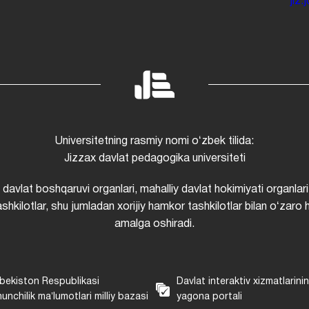
jiz
Universitetning rasmiy nomi oʻzbek tilida:
Jizzax davlat pedagogika universiteti
i davlat boshqaruvi organlari, mahalliy davlat hokimiyati organlari
shkilotlar, shu jumladan xorijiy hamkor tashkilotlar bilan oʻzaro 
amalga oshiradi.
bekiston Respublikasi
Davlat interaktiv xizmatlarini
unchilik maʼlumotlari milliy bazasi
yagona portali