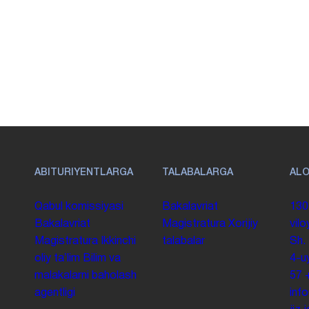
ABITURIYENTLARGA
TALABALARGA
AL
Qabul komissiyasi
Bakalavriat
130
Bakalavriat
Magistratura
Xorijiy
vilo
Magistratura
Ikkinchi
talabalar
Sh.
oliy taʼlim
Bilim va
4-u
malakalarni baholash
57
agentligi
inf