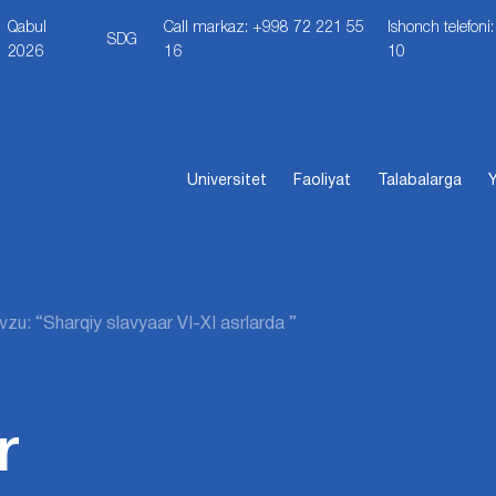
Qabul
Call markaz: +998 72 221 55
Ishonch telefon
SDG
2026
16
10
Universitet
Faoliyat
Talabalarga
Y
zu: “Sharqiy slavyaar VI-XI asrlarda ”
r