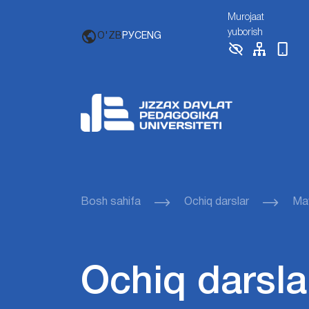
Murojaat
yuborish
O'ZB
РУС
ENG
Bosh sahifa
Ochiq darslar
Mav
Ochiq darsla