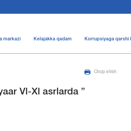
a markazi
Kelajakka qadam
Korrupsiyaga qarshi
Chop etish
aar VI-XI asrlarda ”