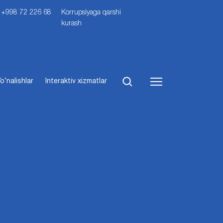
i: +998 72 226 68
Korrupsiyaga qarshi
kurash
o‘nalishlar
Interaktiv xizmatlar