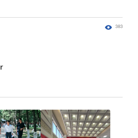
383
r