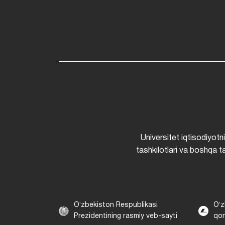
Universitet iqtisodiyotn
tashkilotlari va boshqa ta
Oʻzbekiston Respublikasi
Oʻz
Prezidentining rasmiy veb-sayti
qon