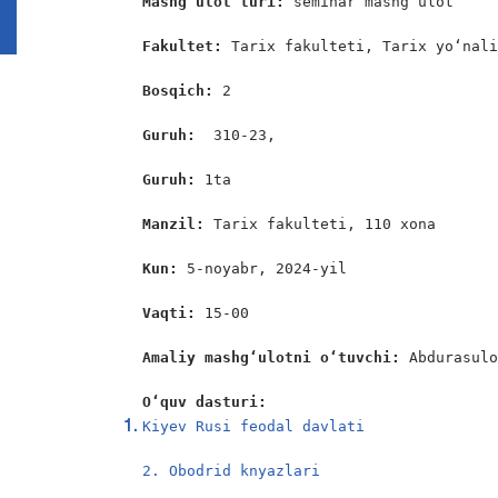
Mashg’ulot turi:
 seminar mashg‘ulot

Fakultet:
 Tarix fakulteti, Tarix yo‘nali
Bosqich: 
2

Guruh:  
310-23,

Guruh:
 1ta

Manzil: 
Tarix fakulteti, 110 xona

Kun: 
5-noyabr, 2024-yil

Vaqti: 
15-00

Amaliy mashgʻulotni oʻtuvchi: 
Abdurasulo
O‘quv dasturi:
Kiyеv Rusi feodal davlati

2. Obodrid knyazlari
