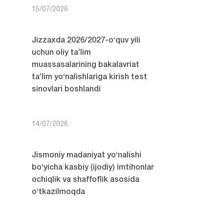
15/07/2026
Jizzaxda 2026/2027-o‘quv yili
uchun oliy ta’lim
muassasalarining bakalavriat
ta’lim yo‘nalishlariga kirish test
sinovlari boshlandi
14/07/2026
Jismoniy madaniyat yo‘nalishi
bo‘yicha kasbiy (ijodiy) imtihonlar
ochiqlik va shaffoflik asosida
o‘tkazilmoqda