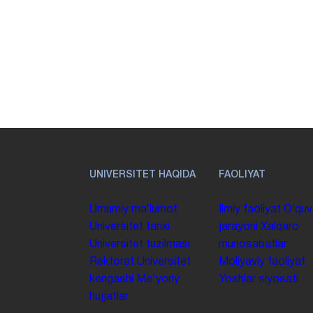
UNIVERSITET HAQIDA
FAOLIYAT
Umumiy maʼlumot
Ilmiy faoliyat
Oʻquv
Universitet tarixi
jarayoni
Xalqaro
Universitet tuzilmasi
munosabatlar
Rektorat
Universitet
Moliyaviy faoliyat
kengashi
Me'yoriy
Yoshlar siyosati
hujjatlar