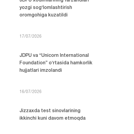
JDPU xodimlarining farzandlari
yozgi sog‘lomlashtirish
oromgohiga kuzatildi
17/07/2026
JDPU va “Unicorn International
Foundation” o‘rtasida hamkorlik
hujjatlari imzolandi
16/07/2026
Jizzaxda test sinovlarining
ikkinchi kuni davom etmoqda