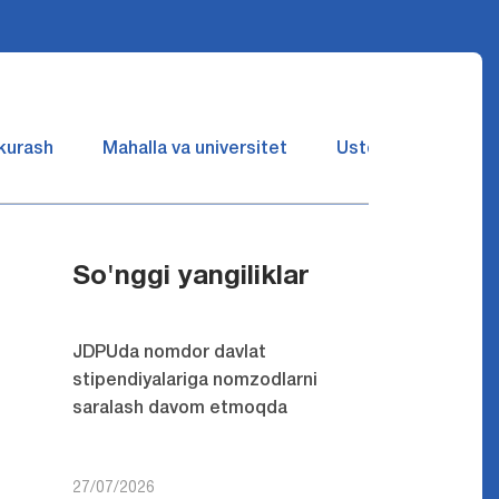
 kurash
Mahalla va universitet
Ustozlar suhbatin 
So'nggi yangiliklar
JDPUda nomdor davlat
stipendiyalariga nomzodlarni
saralash davom etmoqda
27/07/2026