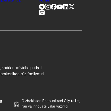
.jdpi@exat.uz
boʻling.
, kadrlar boʻyicha pudrat
hamkorlikda oʻz faoliyatini
ng
Oʻzbekiston Respublikasi Oliy taʼlim,
fan va innovatsiyalar vazirligi