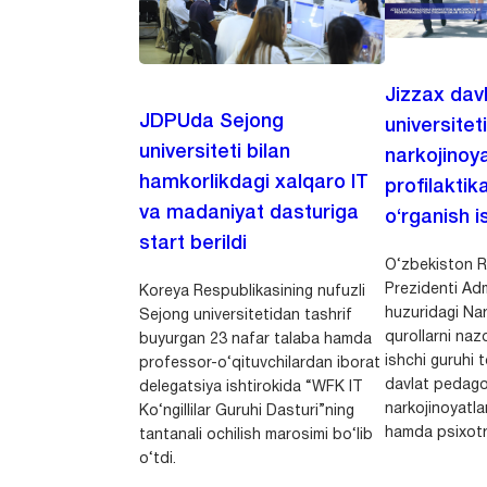
Jizzax dav
JDPUda Sejong
universitet
universiteti bilan
narkojinoya
hamkorlikdagi xalqaro IT
profilaktik
va madaniyat dasturiga
o‘rganish is
start berildi
O‘zbekiston R
Prezidenti Adm
Koreya Respublikasining nufuzli
huzuridagi Nar
Sejong universitetidan tashrif
qurollarni nazo
buyurgan 23 nafar talaba hamda
ishchi guruhi
professor-o‘qituvchilardan iborat
davlat pedago
delegatsiya ishtirokida “WFK IT
narkojinoyatlar
Ko‘ngillilar Guruhi Dasturi”ning
hamda psixotr
tantanali ochilish marosimi bo‘lib
o‘tdi.