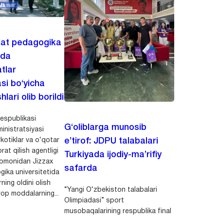
lat pedagogika
ida
tlar
asi bo‘yicha
hlari olib borildi
espublikasi
G‘oliblarga munosib
inistratsiyasi
kotiklar va o‘qotar
e’tirof: JDPU talabalari
rat qilish agentligi
Turkiyada ijodiy-ma’rifiy
 tomonidan Jizzax
safarda
gika universitetida
ning oldini olish
“Yangi O‘zbekiston talabalari
op moddalarning...
Olimpiadasi” sport
musobaqalarining respublika final