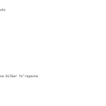
shi

va Dilbar To’rayevna
