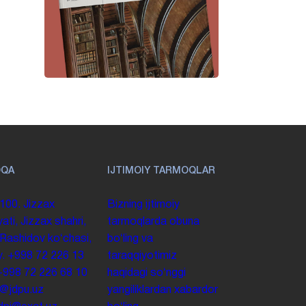
OQA
IJTIMOIY TARMOQLAR
100. Jizzax
Bizning ijtimoiy
yati, Jizzax shahri,
tarmoqlarda obuna
 Rashidov koʻchasi,
boʻling va
y.
+998 72 226 13
taraqqiyotimiz
+998 72 226 68 10
haqidagi soʻnggi
o@jdpu.uz
yangiliklardan xabardor