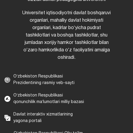
Universitet iqtisodiyotni davlat boshqaruvi
organlari, mahalliy davlat hokimiyati
organlari, kadrlar boʻyicha pudrat
tashkilotlari va boshqa tashkilotlar, shu
jumladan xorijiy hamkor tashkilotlar bilan
oʻzaro hamkorlikda oʻz faoliyatini amalga
oshiradi.
Oʻzbekiston Respublikasi
Prezidentining rasmiy veb-sayti
Oʻzbekiston Respublikasi
qonunchilik maʼlumotlari milliy bazasi
Davlat interaktiv xizmatlarining
yagona portali