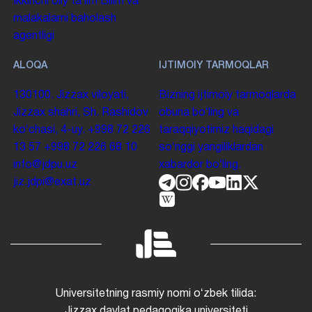
Ikkinchi oliy taʼlim
Bilim va
malakalarni baholash
agentligi
ALOQA
IJTIMOIY TARMOQLAR
130100. Jizzax viloyati,
Bizning ijtimoiy tarmoqlarda
Jizzax shahri, Sh. Rashidov
obuna boʻling va
koʻchasi, 4-uy.
+998 72 226
taraqqiyotimiz haqidagi
13 57
+998 72 226 68 10
soʻnggi yangiliklardan
info@jdpu.uz
xabardor boʻling.
jiz.jdpi@exat.uz
Universitetning rasmiy nomi oʻzbek tilida:
Jizzax davlat pedagogika universiteti