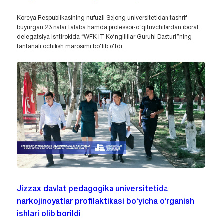
Koreya Respublikasining nufuzli Sejong universitetidan tashrif
buyurgan 23 nafar talaba hamda professor-o‘qituvchilardan iborat
delegatsiya ishtirokida “WFK IT Ko‘ngillilar Guruhi Dasturi”ning
tantanali ochilish marosimi bo‘lib o‘tdi.
Jizzax davlat pedagogika universitetida
narkojinoyatlar profilaktikasi bo‘yicha o‘rganish
ishlari olib borildi