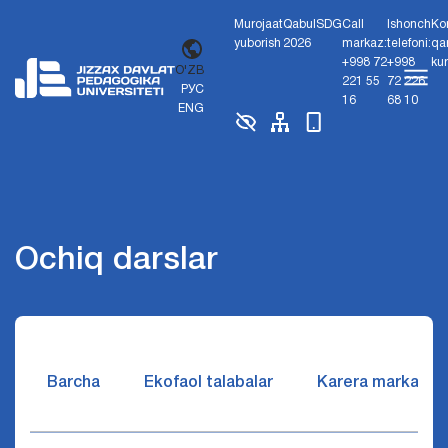
Murojaat
Qabul
SDG
Call
Ishonch
Ko
yuborish
2026
markaz:
telefoni:
qa
+998 72
+998
ku
O'ZB
221 55
72 226
РУС
16
68 10
ENG
Ochiq darslar
Barcha
Ekofaol talabalar
Karera markazi