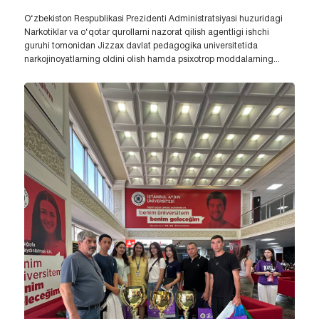
O‘zbekiston Respublikasi Prezidenti Administratsiyasi huzuridagi
Narkotiklar va o‘qotar qurollarni nazorat qilish agentligi ishchi
guruhi tomonidan Jizzax davlat pedagogika universitetida
narkojinoyatlarning oldini olish hamda psixotrop moddalarning...