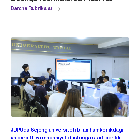
Barcha Rubrikalar
JDPUda Sejong universiteti bilan hamkorlikdagi
xalqaro IT va madaniyat dasturiga start berildi