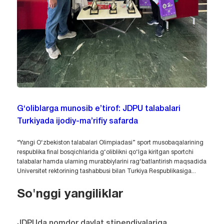
G‘oliblarga munosib e’tirof: JDPU talabalari
Turkiyada ijodiy-ma’rifiy safarda
“Yangi O‘zbekiston talabalari Olimpiadasi” sport musobaqalarining
respublika final bosqichlarida g‘oliblikni qo‘lga kiritgan sportchi
talabalar hamda ularning murabbiylarini rag‘batlantirish maqsadida
Universitet rektorining tashabbusi bilan Turkiya Respublikasiga...
So'nggi yangiliklar
JDPUda nomdor davlat stipendiyalariga