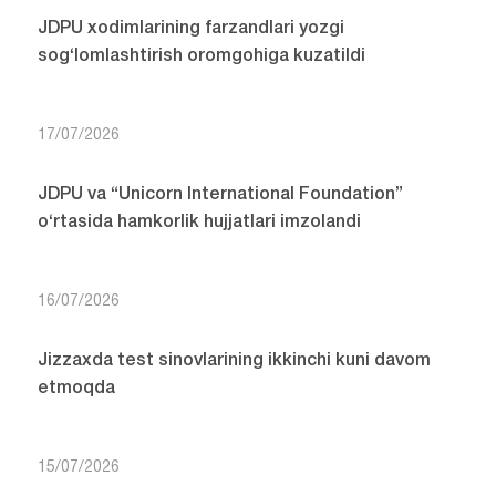
JDPU xodimlarining farzandlari yozgi
sog‘lomlashtirish oromgohiga kuzatildi
17/07/2026
JDPU va “Unicorn International Foundation”
o‘rtasida hamkorlik hujjatlari imzolandi
16/07/2026
Jizzaxda test sinovlarining ikkinchi kuni davom
etmoqda
15/07/2026