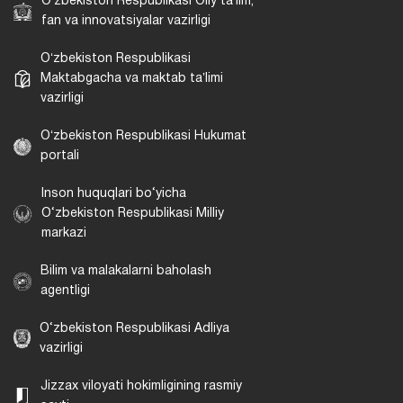
Oʻzbekiston Respublikasi Oliy taʼlim,
fan va innovatsiyalar vazirligi
Oʻzbekiston Respublikasi
Maktabgacha va maktab taʼlimi
vazirligi
Oʻzbekiston Respublikasi Hukumat
portali
Inson huquqlari bo‘yicha
O‘zbekiston Respublikasi Milliy
markazi
Bilim va malakalarni baholash
agentligi
O‘zbekiston Respublikasi Adliya
vazirligi
Jizzax viloyati hokimligining rasmiy