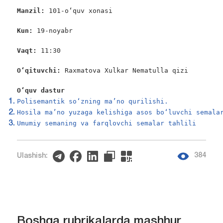
Manzil: 
101-o‘quv xonasi

Kun: 
19-noyabr

Vaqt: 
11:30

O‘qituvchi: 
Raxmatova Xulkar Nematulla qizi

O‘quv dastur
Polisemantik so‘zning ma’no qurilishi.
Hosila ma’no yuzaga kelishiga asos bo‘luvchi semala
Umumiy semaning va farqlovchi semalar tahlili
384
Ulashish:
Boshqa rubrikalarda mashhur