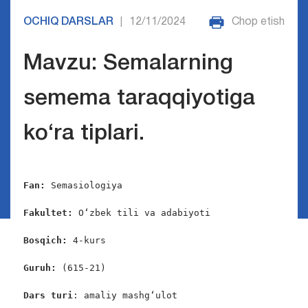
OCHIQ DARSLAR
12/11/2024
Chop etish
|
Mavzu: Semalarning
semema taraqqiyotiga
ko‘ra tiplari.
Fan: 
Semasiologiya

Fakultet: 
O‘zbek tili va adabiyoti

Bosqich: 
4-kurs

Guruh: 
(615-21)

Dars
turi
: amaliy mashg‘ulot
