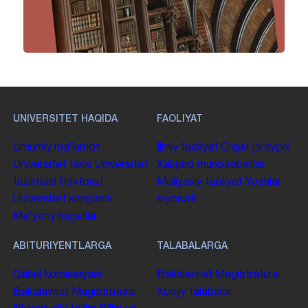
UNIVERSITET HAQIDA
FAOLIYAT
Umumiy maʼlumot
Ilmiy faoliyat
Oʻquv jarayoni
Universitet tarixi
Universitet
Xalqaro munosabatlar
tuzilmasi
Rektorat
Moliyaviy faoliyat
Yoshlar
Universitet kengashi
siyosati
Me'yoriy hujjatlar
ABITURIYENTLARGA
TALABALARGA
Qabul komissiyasi
Bakalavriat
Magistratura
Bakalavriat
Magistratura
Xorijiy talabalar