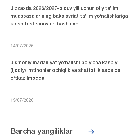
Jizzaxda 2026/2027-o‘quv yili uchun oliy ta’lim
muassasalarining bakalavriat ta’lim yo‘nalishlariga
kirish test sinovlari boshlandi
14/07/2026
Jismoniy madaniyat yo‘nalishi bo‘yicha kasbiy
(ijodiy) imtihonlar ochiqlik va shaffoflik asosida
o‘tkazilmoqda
13/07/2026
Barcha yangiliklar