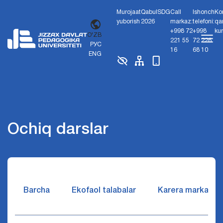
Murojaat
Qabul
SDG
Call
Ishonch
Ko
yuborish
2026
markaz:
telefoni:
qa
+998 72
+998
ku
O'ZB
221 55
72 226
РУС
16
68 10
ENG
Ochiq darslar
Barcha
Ekofaol talabalar
Karera markazi