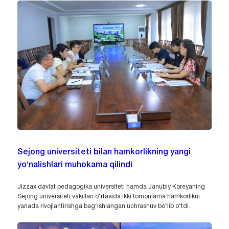
Sejong universiteti bilan hamkorlikning yangi
yo‘nalishlari muhokama qilindi
Jizzax davlat pedagogika universiteti hamda Janubiy Koreyaning
Sejong universiteti vakillari o‘rtasida ikki tomonlama hamkorlikni
yanada rivojlantirishga bag‘ishlangan uchrashuv bo‘lib o‘tdi.