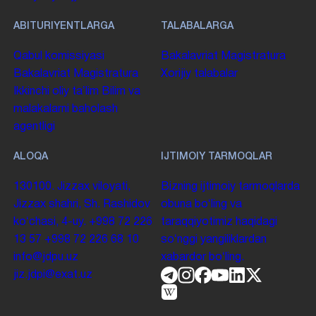
ABITURIYENTLARGA
TALABALARGA
Qabul komissiyasi
Bakalavriat
Magistratura
Bakalavriat
Magistratura
Xorijiy talabalar
Ikkinchi oliy taʼlim
Bilim va
malakalarni baholash
agentligi
ALOQA
IJTIMOIY TARMOQLAR
130100. Jizzax viloyati,
Bizning ijtimoiy tarmoqlarda
Jizzax shahri, Sh. Rashidov
obuna boʻling va
koʻchasi, 4-uy.
+998 72 226
taraqqiyotimiz haqidagi
13 57
+998 72 226 68 10
soʻnggi yangiliklardan
info@jdpu.uz
xabardor boʻling.
jiz.jdpi@exat.uz