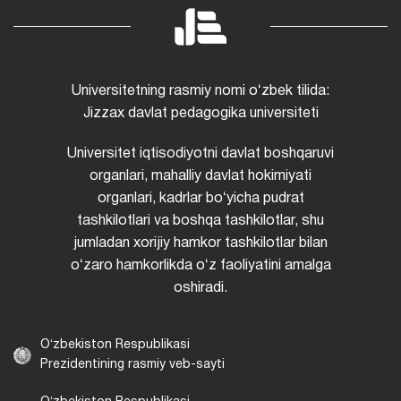
Universitetning rasmiy nomi oʻzbek tilida:
Jizzax davlat pedagogika universiteti
Universitet iqtisodiyotni davlat boshqaruvi
organlari, mahalliy davlat hokimiyati
organlari, kadrlar boʻyicha pudrat
tashkilotlari va boshqa tashkilotlar, shu
jumladan xorijiy hamkor tashkilotlar bilan
oʻzaro hamkorlikda oʻz faoliyatini amalga
oshiradi.
Oʻzbekiston Respublikasi
Prezidentining rasmiy veb-sayti