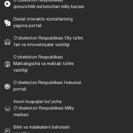
Oʻzbekiston Respublikasi
qonunchilik maʼlumotlari milliy bazasi
Davlat interaktiv xizmatlarining
yagona portali
Oʻzbekiston Respublikasi Oliy taʼlim,
fan va innovatsiyalar vazirligi
Oʻzbekiston Respublikasi
Maktabgacha va maktab taʼlimi
vazirligi
Oʻzbekiston Respublikasi Hukumat
portali
Inson huquqlari bo‘yicha
O‘zbekiston Respublikasi Milliy
markazi
Bilim va malakalarni baholash