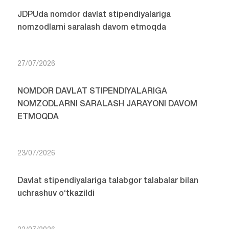
JDPUda nomdor davlat stipendiyalariga
nomzodlarni saralash davom etmoqda
27/07/2026
NOMDOR DAVLAT STIPENDIYALARIGA
NOMZODLARNI SARALASH JARAYONI DAVOM
ETMOQDA
23/07/2026
Davlat stipendiyalariga talabgor talabalar bilan
uchrashuv o‘tkazildi