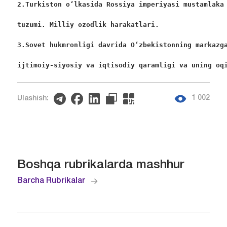
2.Turkiston o‘lkasida Rossiya imperiyasi mustamlaka
tuzumi. Milliy ozodlik harakatlari.
3.Sovet hukmronligi davrida O‘zbekistonning markazg
ijtimoiy-siyosiy va iqtisodiy qaramligi va uning oq
1 002
Ulashish:
Boshqa rubrikalarda mashhur
Barcha Rubrikalar