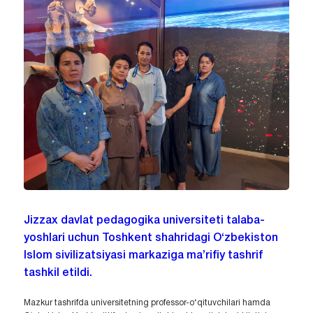
Jizzax davlat pedagogika universiteti talaba-
yoshlari uchun Toshkent shahridagi O‘zbekiston
Islom sivilizatsiyasi markaziga ma’rifiy tashrif
tashkil etildi.
Mazkur tashrifda universitetning professor-o‘qituvchilari hamda