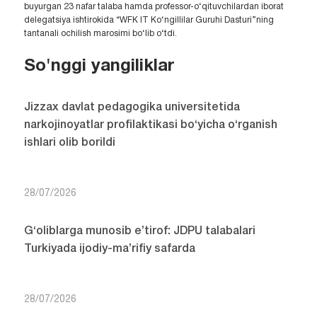
buyurgan 23 nafar talaba hamda professor-o‘qituvchilardan iborat
delegatsiya ishtirokida “WFK IT Ko‘ngillilar Guruhi Dasturi”ning
tantanali ochilish marosimi bo‘lib o‘tdi.
So'nggi yangiliklar
Jizzax davlat pedagogika universitetida
narkojinoyatlar profilaktikasi bo‘yicha o‘rganish
ishlari olib borildi
28/07/2026
G‘oliblarga munosib e’tirof: JDPU talabalari
Turkiyada ijodiy-ma’rifiy safarda
28/07/2026