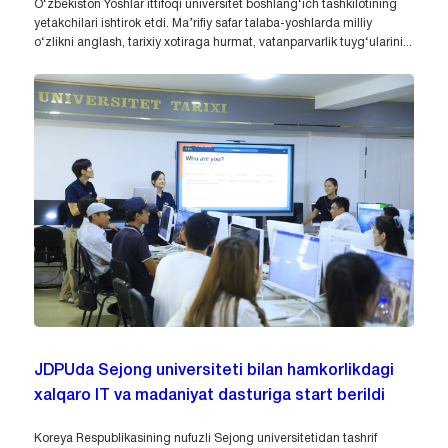
O‘zbekiston Yoshlar ittifoqi universitet boshlang‘ich tashkilotining
yetakchilari ishtirok etdi. Ma’rifiy safar talaba-yoshlarda milliy
o‘zlikni anglash, tarixiy xotiraga hurmat, vatanparvarlik tuyg‘ularini...
JDPUda Sejong universiteti bilan hamkorlikdagi
xalqaro IT va madaniyat dasturiga start berildi
Koreya Respublikasining nufuzli Sejong universitetidan tashrif