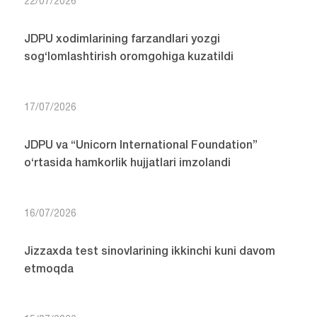
22/07/2026
JDPU xodimlarining farzandlari yozgi
sog‘lomlashtirish oromgohiga kuzatildi
17/07/2026
JDPU va “Unicorn International Foundation”
o‘rtasida hamkorlik hujjatlari imzolandi
16/07/2026
Jizzaxda test sinovlarining ikkinchi kuni davom
etmoqda