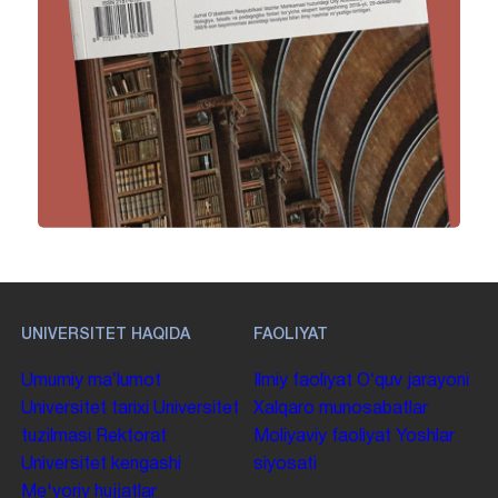
UNIVERSITET HAQIDA
FAOLIYAT
Umumiy maʼlumot
Ilmiy faoliyat
Oʻquv jarayoni
Universitet tarixi
Universitet
Xalqaro munosabatlar
tuzilmasi
Rektorat
Moliyaviy faoliyat
Yoshlar
Universitet kengashi
siyosati
Me'yoriy hujjatlar