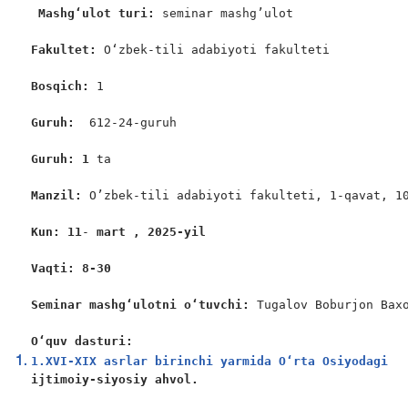
Mashg‘ulot turi:
 seminar mashg’ulot

Fakultet:
 O‘zbek-tili adabiyoti fakulteti

Bosqich: 
1

Guruh:  
612-24-guruh

Guruh: 1
 ta

Manzil: 
O’zbek-tili adabiyoti fakulteti, 1-qavat, 10
Kun: 11
-
 mart , 2025-yil
Vaqti: 8-30
Seminar mashgʻulotni oʻtuvchi: 
Tugalov Boburjon Baxo
O‘quv dasturi:
1.XVI-XIX asrlar birinchi yarmida O‘rta Osiyodagi
ijtimoiy-siyosiy ahvol.