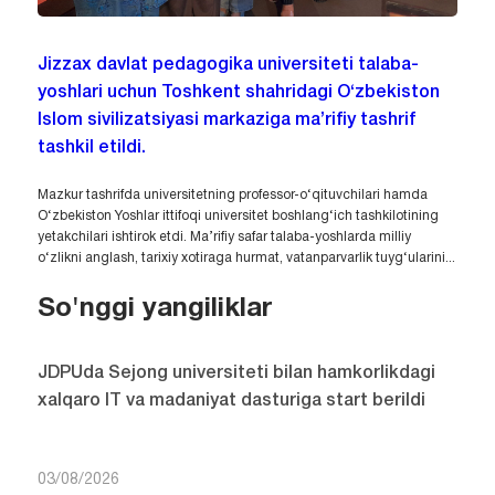
Jizzax davlat pedagogika universiteti talaba-
yoshlari uchun Toshkent shahridagi O‘zbekiston
Islom sivilizatsiyasi markaziga ma’rifiy tashrif
tashkil etildi.
Mazkur tashrifda universitetning professor-o‘qituvchilari hamda
O‘zbekiston Yoshlar ittifoqi universitet boshlang‘ich tashkilotining
yetakchilari ishtirok etdi. Ma’rifiy safar talaba-yoshlarda milliy
o‘zlikni anglash, tarixiy xotiraga hurmat, vatanparvarlik tuyg‘ularini...
So'nggi yangiliklar
JDPUda Sejong universiteti bilan hamkorlikdagi
xalqaro IT va madaniyat dasturiga start berildi
03/08/2026