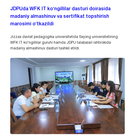
JDPUda WFK IT ko‘ngillilar dasturi doirasida
madaniy almashinuv va sertifikat topshirish
marosimi o‘tkazildi
Jizzax davlat pedagogika universitetida Sejong universitetining
WFK IT ko‘ngillilar guruhi hamda JDPU talabalari ishtirokida
madaniy almashinuv dasturi tashkil etildi.