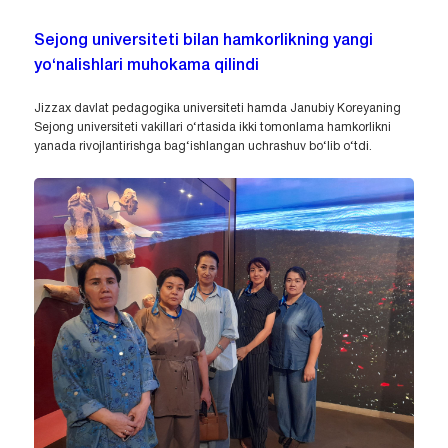
Sejong universiteti bilan hamkorlikning yangi
yo‘nalishlari muhokama qilindi
Jizzax davlat pedagogika universiteti hamda Janubiy Koreyaning
Sejong universiteti vakillari o‘rtasida ikki tomonlama hamkorlikni
yanada rivojlantirishga bag‘ishlangan uchrashuv bo‘lib o‘tdi.