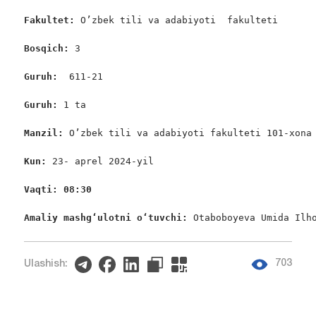
Fakultet: 
O’zbek tili va adabiyoti  fakulteti

Bosqich: 
3

Guruh:  
611-21

Guruh: 
1 ta

Manzil: 
O’zbek tili va adabiyoti fakulteti 101-xona

Kun: 
23- aprel 2024-yil

Vaqti: 08:30
Amaliy mashgʻulotni oʻtuvchi: 
Otaboboyeva Umida Ilh
703
Ulashish: