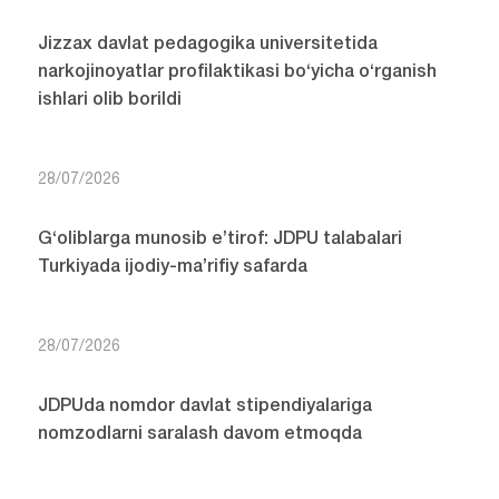
Jizzax davlat pedagogika universitetida
narkojinoyatlar profilaktikasi bo‘yicha o‘rganish
ishlari olib borildi
28/07/2026
G‘oliblarga munosib e’tirof: JDPU talabalari
Turkiyada ijodiy-ma’rifiy safarda
28/07/2026
JDPUda nomdor davlat stipendiyalariga
nomzodlarni saralash davom etmoqda