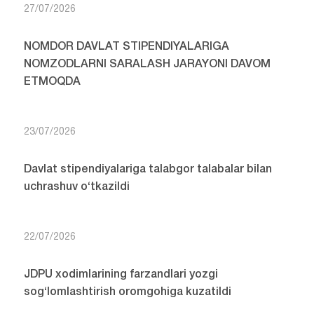
27/07/2026
NOMDOR DAVLAT STIPENDIYALARIGA
NOMZODLARNI SARALASH JARAYONI DAVOM
ETMOQDA
23/07/2026
Davlat stipendiyalariga talabgor talabalar bilan
uchrashuv o‘tkazildi
22/07/2026
JDPU xodimlarining farzandlari yozgi
sog‘lomlashtirish oromgohiga kuzatildi