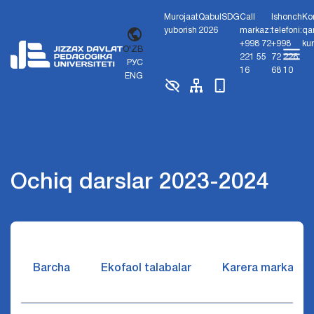
Murojaat
Qabul
SDG
Call
Ishonch
Ko
yuborish
2026
markaz:
telefoni:
qa
+998 72
+998
ku
O'ZB
221 55
72 226
РУС
16
68 10
ENG
Ochiq darslar 2023-2024
Barcha
Ekofaol talabalar
Karera markazi