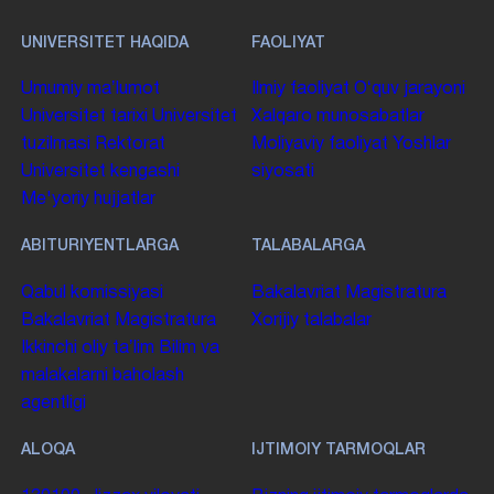
UNIVERSITET HAQIDA
FAOLIYAT
Umumiy maʼlumot
Ilmiy faoliyat
Oʻquv jarayoni
Universitet tarixi
Universitet
Xalqaro munosabatlar
tuzilmasi
Rektorat
Moliyaviy faoliyat
Yoshlar
Universitet kengashi
siyosati
Me'yoriy hujjatlar
ABITURIYENTLARGA
TALABALARGA
Qabul komissiyasi
Bakalavriat
Magistratura
Bakalavriat
Magistratura
Xorijiy talabalar
Ikkinchi oliy taʼlim
Bilim va
malakalarni baholash
agentligi
ALOQA
IJTIMOIY TARMOQLAR