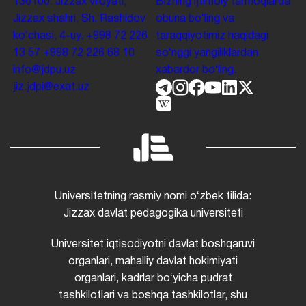
130100. Jizzax viloyati,
Bizning ijtimoiy tarmoqlarda
Jizzax shahri, Sh. Rashidov
obuna boʻling va
koʻchasi, 4-uy.
+998 72 226
taraqqiyotimiz haqidagi
13 57
+998 72 226 68 10
soʻnggi yangiliklardan
info@jdpu.uz
xabardor boʻling.
jiz.jdpi@exat.uz
Universitetning rasmiy nomi oʻzbek tilida:
Jizzax davlat pedagogika universiteti
Universitet iqtisodiyotni davlat boshqaruvi
organlari, mahalliy davlat hokimiyati
organlari, kadrlar boʻyicha pudrat
tashkilotlari va boshqa tashkilotlar, shu