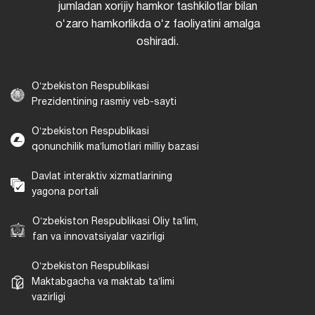
jumladan xorijiy hamkor tashkilotlar bilan
oʻzaro hamkorlikda oʻz faoliyatini amalga
oshiradi.
Oʻzbekiston Respublikasi
Prezidentining rasmiy veb-sayti
Oʻzbekiston Respublikasi
qonunchilik maʼlumotlari milliy bazasi
Davlat interaktiv xizmatlarining
yagona portali
Oʻzbekiston Respublikasi Oliy taʼlim,
fan va innovatsiyalar vazirligi
Oʻzbekiston Respublikasi
Maktabgacha va maktab taʼlimi
vazirligi