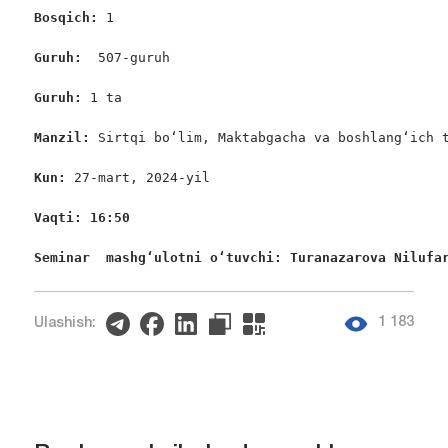
Bosqich: 
1

Guruh:  
507-guruh

Guruh: 
1 ta

Manzil: 
Sirtqi bo‘lim, Maktabgacha va boshlang‘ich t
Kun: 
27-mart, 2024-yil

Vaqti: 16:50
Seminar  mashgʻulotni oʻtuvchi: Turanazarova Nilufa
1 183
Ulashish: