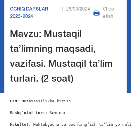
OCHIQ DARSLAR
26/03/2024
Chop
|
2023-2024
etish
Mavzu: Mustaqil
ta’limning maqsadi,
vazifasi. Mustaqil ta’lim
turlari. (2 soat)
FAN:
 Mutaxassilikka kirish

Mashg‘ulot turi:
 Seminar

Fakultet:
 Maktabgacha va boshlang‘ich ta’lim yo‘nali