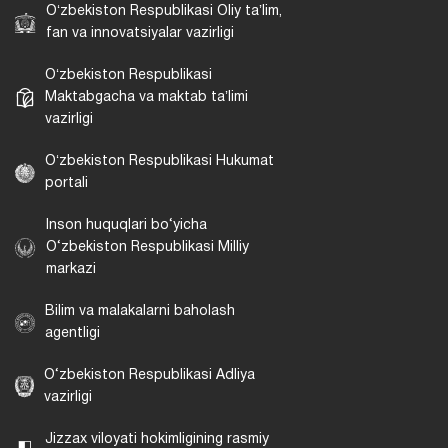
Oʻzbekiston Respublikasi Oliy taʼlim,
fan va innovatsiyalar vazirligi
Oʻzbekiston Respublikasi
Maktabgacha va maktab taʼlimi
vazirligi
Oʻzbekiston Respublikasi Hukumat
portali
Inson huquqlari bo‘yicha
O‘zbekiston Respublikasi Milliy
markazi
Bilim va malakalarni baholash
agentligi
O‘zbekiston Respublikasi Adliya
vazirligi
Jizzax viloyati hokimligining rasmiy