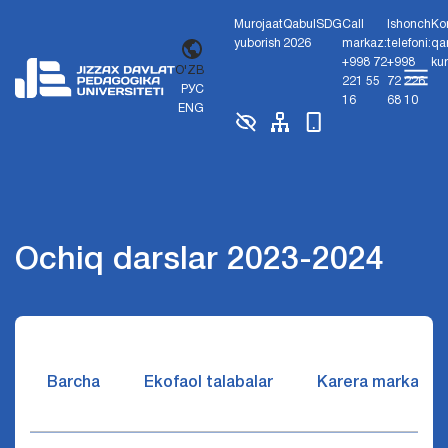
Murojaat
Qabul
SDG
Call
Ishonch
Ko
yuborish
2026
markaz:
telefoni:
qa
+998 72
+998
ku
O'ZB
221 55
72 226
РУС
16
68 10
ENG
Ochiq darslar 2023-2024
Barcha
Ekofaol talabalar
Karera markazi