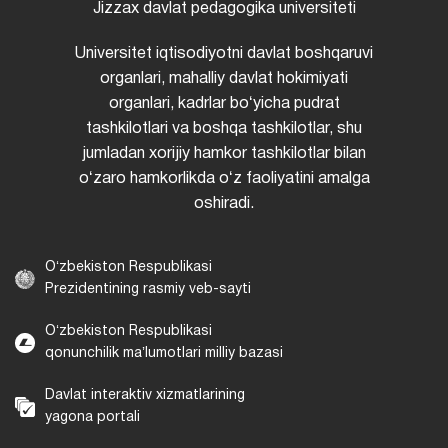
Jizzax davlat pedagogika universiteti
Universitet iqtisodiyotni davlat boshqaruvi
organlari, mahalliy davlat hokimiyati
organlari, kadrlar boʻyicha pudrat
tashkilotlari va boshqa tashkilotlar, shu
jumladan xorijiy hamkor tashkilotlar bilan
oʻzaro hamkorlikda oʻz faoliyatini amalga
oshiradi.
Oʻzbekiston Respublikasi
Prezidentining rasmiy veb-sayti
Oʻzbekiston Respublikasi
qonunchilik maʼlumotlari milliy bazasi
Davlat interaktiv xizmatlarining
yagona portali