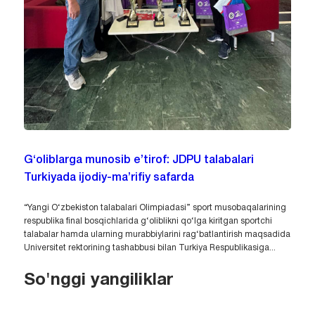
G‘oliblarga munosib e’tirof: JDPU talabalari
Turkiyada ijodiy-ma’rifiy safarda
“Yangi O‘zbekiston talabalari Olimpiadasi” sport musobaqalarining
respublika final bosqichlarida g‘oliblikni qo‘lga kiritgan sportchi
talabalar hamda ularning murabbiylarini rag‘batlantirish maqsadida
Universitet rektorining tashabbusi bilan Turkiya Respublikasiga...
So'nggi yangiliklar