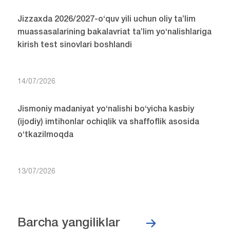
Jizzaxda 2026/2027-o‘quv yili uchun oliy ta’lim
muassasalarining bakalavriat ta’lim yo‘nalishlariga
kirish test sinovlari boshlandi
14/07/2026
Jismoniy madaniyat yo‘nalishi bo‘yicha kasbiy
(ijodiy) imtihonlar ochiqlik va shaffoflik asosida
o‘tkazilmoqda
13/07/2026
Barcha yangiliklar