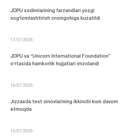
JDPU xodimlarining farzandlari yozgi
sog‘lomlashtirish oromgohiga kuzatildi
17/07/2026
JDPU va “Unicorn International Foundation”
o‘rtasida hamkorlik hujjatlari imzolandi
16/07/2026
Jizzaxda test sinovlarining ikkinchi kuni davom
etmoqda
15/07/2026