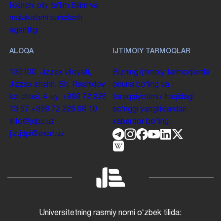
Ikkinchi oliy taʼlim
Bilim va
malakalarni baholash
agentligi
ALOQA
IJTIMOIY TARMOQLAR
130100. Jizzax viloyati,
Bizning ijtimoiy tarmoqlarda
Jizzax shahri, Sh. Rashidov
obuna boʻling va
koʻchasi, 4-uy.
+998 72 226
taraqqiyotimiz haqidagi
13 57
+998 72 226 68 10
soʻnggi yangiliklardan
info@jdpu.uz
xabardor boʻling.
jiz.jdpi@exat.uz
Universitetning rasmiy nomi oʻzbek tilida: