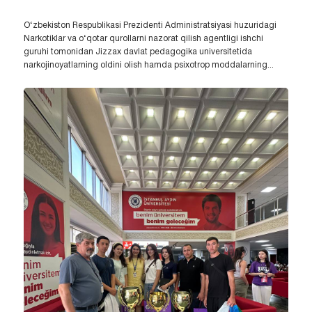
O‘zbekiston Respublikasi Prezidenti Administratsiyasi huzuridagi
Narkotiklar va o‘qotar qurollarni nazorat qilish agentligi ishchi
guruhi tomonidan Jizzax davlat pedagogika universitetida
narkojinoyatlarning oldini olish hamda psixotrop moddalarning...