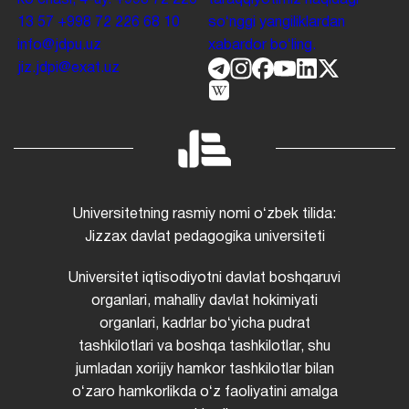
13 57
+998 72 226 68 10
soʻnggi yangiliklardan
info@jdpu.uz
xabardor boʻling.
jiz.jdpi@exat.uz
Universitetning rasmiy nomi oʻzbek tilida:
Jizzax davlat pedagogika universiteti
Universitet iqtisodiyotni davlat boshqaruvi
organlari, mahalliy davlat hokimiyati
organlari, kadrlar boʻyicha pudrat
tashkilotlari va boshqa tashkilotlar, shu
jumladan xorijiy hamkor tashkilotlar bilan
oʻzaro hamkorlikda oʻz faoliyatini amalga