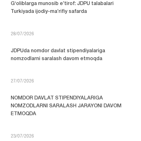
G‘oliblarga munosib e’tirof: JDPU talabalari
Turkiyada ijodiy-ma’rifiy safarda
28/07/2026
JDPUda nomdor davlat stipendiyalariga
nomzodlarni saralash davom etmoqda
27/07/2026
NOMDOR DAVLAT STIPENDIYALARIGA
NOMZODLARNI SARALASH JARAYONI DAVOM
ETMOQDA
23/07/2026