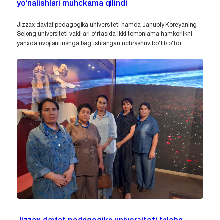
yo‘nalishlari muhokama qilindi
Jizzax davlat pedagogika universiteti hamda Janubiy Koreyaning
Sejong universiteti vakillari o‘rtasida ikki tomonlama hamkorlikni
yanada rivojlantirishga bag‘ishlangan uchrashuv bo‘lib o‘tdi.