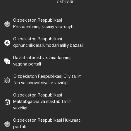
oshiradi.
Oʻzbekiston Respublikasi
Prezidentining rasmiy veb-sayti
Oʻzbekiston Respublikasi
qonunchilik maʼlumotlari milliy bazasi
Davlat interaktiv xizmatlarining
yagona portali
Oʻzbekiston Respublikasi Oliy taʼlim,
fan va innovatsiyalar vazirligi
Oʻzbekiston Respublikasi
Maktabgacha va maktab taʼlimi
vazirligi
Oʻzbekiston Respublikasi Hukumat
portali