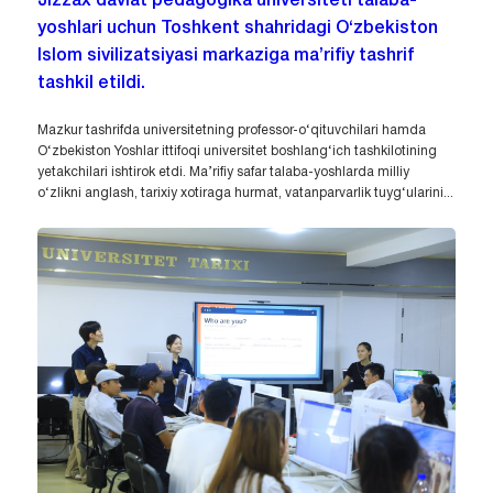
Jizzax davlat pedagogika universiteti talaba-
yoshlari uchun Toshkent shahridagi O‘zbekiston
Islom sivilizatsiyasi markaziga ma’rifiy tashrif
tashkil etildi.
Mazkur tashrifda universitetning professor-o‘qituvchilari hamda
O‘zbekiston Yoshlar ittifoqi universitet boshlang‘ich tashkilotining
yetakchilari ishtirok etdi. Ma’rifiy safar talaba-yoshlarda milliy
o‘zlikni anglash, tarixiy xotiraga hurmat, vatanparvarlik tuyg‘ularini...