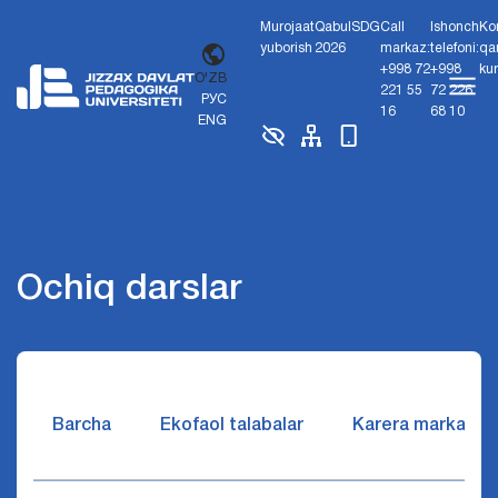
Murojaat
Qabul
SDG
Call
Ishonch
Ko
yuborish
2026
markaz:
telefoni:
qa
+998 72
+998
ku
O'ZB
221 55
72 226
РУС
16
68 10
ENG
Ochiq darslar
Barcha
Ekofaol talabalar
Karera markazi