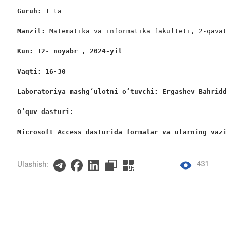
Guruh: 1
 ta

Manzil: 
Matematika va informatika fakulteti, 2-qavat
Kun: 12
-
 noyabr , 2024-yil
Vaqti: 16-30
Laboratoriya mashgʻulotni oʻtuvchi: Ergashev Bahrid
O’quv dasturi:
Microsoft Access dasturida formalar va ularning vaz
431
Ulashish: