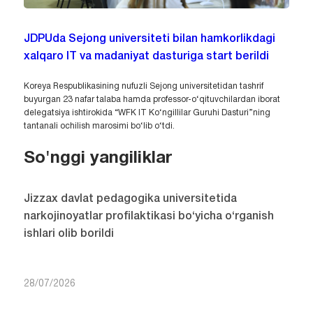
JDPUda Sejong universiteti bilan hamkorlikdagi
xalqaro IT va madaniyat dasturiga start berildi
Koreya Respublikasining nufuzli Sejong universitetidan tashrif
buyurgan 23 nafar talaba hamda professor-o‘qituvchilardan iborat
delegatsiya ishtirokida “WFK IT Ko‘ngillilar Guruhi Dasturi”ning
tantanali ochilish marosimi bo‘lib o‘tdi.
So'nggi yangiliklar
Jizzax davlat pedagogika universitetida
narkojinoyatlar profilaktikasi bo‘yicha o‘rganish
ishlari olib borildi
28/07/2026