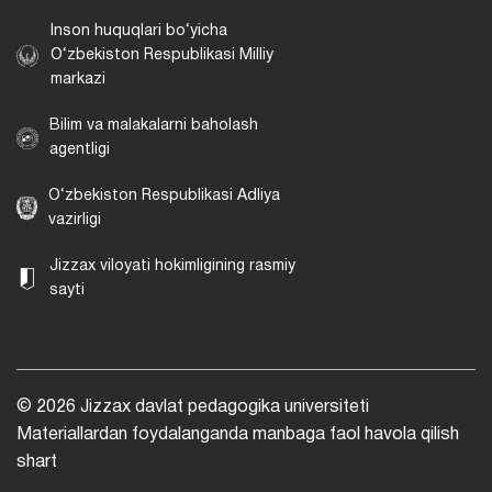
Inson huquqlari bo‘yicha
O‘zbekiston Respublikasi Milliy
markazi
Bilim va malakalarni baholash
agentligi
O‘zbekiston Respublikasi Adliya
vazirligi
Jizzax viloyati hokimligining rasmiy
sayti
© 2026 Jizzax davlat pedagogika universiteti
Materiallardan foydalanganda manbaga faol havola qilish
shart