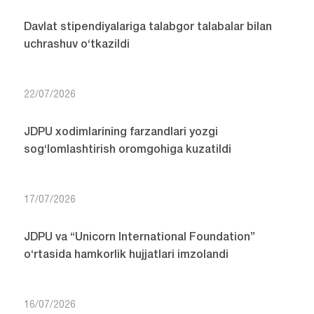
Davlat stipendiyalariga talabgor talabalar bilan
uchrashuv o‘tkazildi
22/07/2026
JDPU xodimlarining farzandlari yozgi
sog‘lomlashtirish oromgohiga kuzatildi
17/07/2026
JDPU va “Unicorn International Foundation”
o‘rtasida hamkorlik hujjatlari imzolandi
16/07/2026