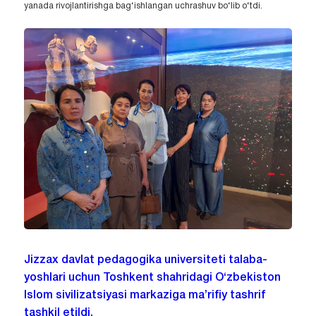
yanada rivojlantirishga bag‘ishlangan uchrashuv bo‘lib o‘tdi.
Jizzax davlat pedagogika universiteti talaba-
yoshlari uchun Toshkent shahridagi O‘zbekiston
Islom sivilizatsiyasi markaziga ma’rifiy tashrif
tashkil etildi.