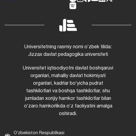
Universitetning rasmiy nomi oʻzbek tilida:
Jizzax davlat pedagogika universiteti
Universitet iqtisodiyotni davlat boshqaruvi
organlari, mahalliy davlat hokimiyati
organlari, kadrlar boʻyicha pudrat
tashkilotlari va boshqa tashkilotlar, shu
jumladan xorijiy hamkor tashkilotlar bilan
oʻzaro hamkorlikda oʻz faoliyatini amalga
oshiradi.
Oʻzbekiston Respublikasi