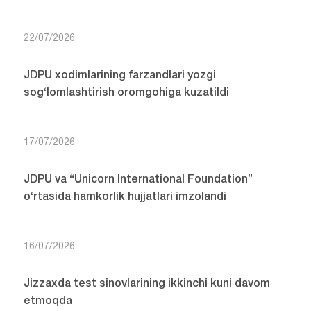
22/07/2026
JDPU xodimlarining farzandlari yozgi
sog‘lomlashtirish oromgohiga kuzatildi
17/07/2026
JDPU va “Unicorn International Foundation”
o‘rtasida hamkorlik hujjatlari imzolandi
16/07/2026
Jizzaxda test sinovlarining ikkinchi kuni davom
etmoqda