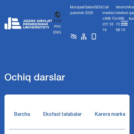
Murojaat
Qabul
SDG
Call
Ishonch
Ko
yuborish
2026
markaz:
telefoni:
qa
+998 72
+998
ku
O'ZB
221 55
72 226
РУС
16
68 10
ENG
Ochiq darslar
Barcha
Ekofaol talabalar
Karera markazi