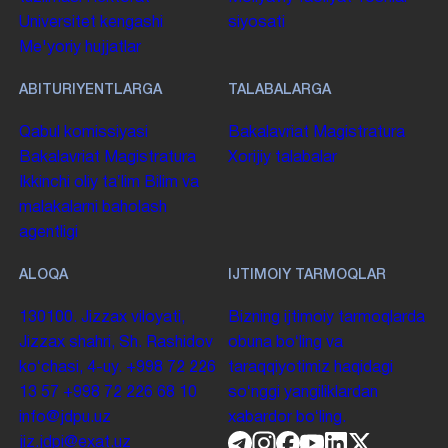
Universitet kengashi
siyosati
Me'yoriy hujjatlar
ABITURIYENTLARGA
TALABALARGA
Qabul komissiyasi
Bakalavriat
Magistratura
Bakalavriat
Magistratura
Xorijiy talabalar
Ikkinchi oliy taʼlim
Bilim va
malakalarni baholash
agentligi
ALOQA
IJTIMOIY TARMOQLAR
130100. Jizzax viloyati,
Bizning ijtimoiy tarmoqlarda
Jizzax shahri, Sh. Rashidov
obuna boʻling va
koʻchasi, 4-uy.
+998 72 226
taraqqiyotimiz haqidagi
13 57
+998 72 226 68 10
soʻnggi yangiliklardan
info@jdpu.uz
xabardor boʻling.
jiz.jdpi@exat.uz