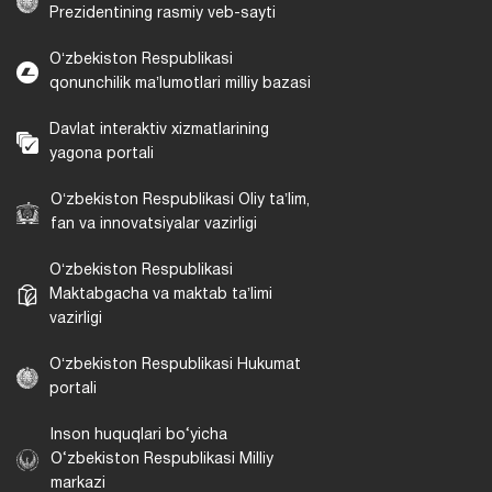
Prezidentining rasmiy veb-sayti
Oʻzbekiston Respublikasi
qonunchilik maʼlumotlari milliy bazasi
Davlat interaktiv xizmatlarining
yagona portali
Oʻzbekiston Respublikasi Oliy taʼlim,
fan va innovatsiyalar vazirligi
Oʻzbekiston Respublikasi
Maktabgacha va maktab taʼlimi
vazirligi
Oʻzbekiston Respublikasi Hukumat
portali
Inson huquqlari bo‘yicha
O‘zbekiston Respublikasi Milliy
markazi