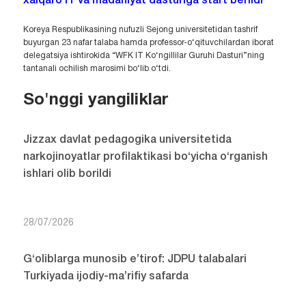
xalqaro IT va madaniyat dasturiga start berildi
Koreya Respublikasining nufuzli Sejong universitetidan tashrif
buyurgan 23 nafar talaba hamda professor-o‘qituvchilardan iborat
delegatsiya ishtirokida “WFK IT Ko‘ngillilar Guruhi Dasturi”ning
tantanali ochilish marosimi bo‘lib o‘tdi.
So'nggi yangiliklar
Jizzax davlat pedagogika universitetida
narkojinoyatlar profilaktikasi bo‘yicha o‘rganish
ishlari olib borildi
28/07/2026
G‘oliblarga munosib e’tirof: JDPU talabalari
Turkiyada ijodiy-ma’rifiy safarda