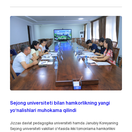
Sejong universiteti bilan hamkorlikning yangi
yo‘nalishlari muhokama qilindi
Jizzax davlat pedagogika universiteti hamda Janubiy Koreyaning
Sejong universiteti vakillari o‘rtasida ikki tomonlama hamkorlikni