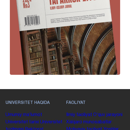
UNIVERSITET HAQIDA
FAOLIYAT
Umumiy maʼlumot
Ilmiy faoliyat
Oʻquv jarayoni
Universitet tarixi
Universitet
Xalqaro munosabatlar
tuzilmasi
Rektorat
Moliyaviy faoliyat
Yoshlar