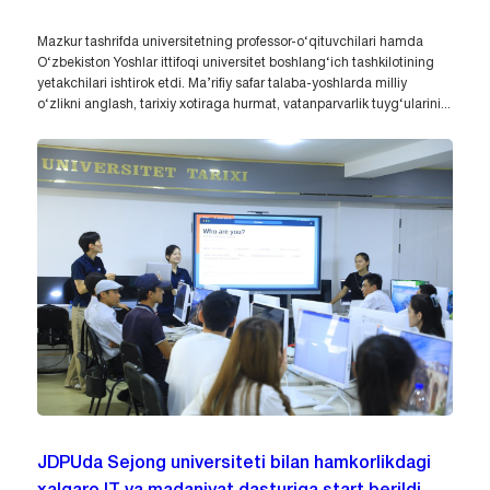
Mazkur tashrifda universitetning professor-o‘qituvchilari hamda
O‘zbekiston Yoshlar ittifoqi universitet boshlang‘ich tashkilotining
yetakchilari ishtirok etdi. Ma’rifiy safar talaba-yoshlarda milliy
o‘zlikni anglash, tarixiy xotiraga hurmat, vatanparvarlik tuyg‘ularini...
JDPUda Sejong universiteti bilan hamkorlikdagi