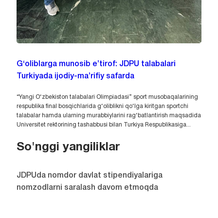
G‘oliblarga munosib e’tirof: JDPU talabalari
Turkiyada ijodiy-ma’rifiy safarda
“Yangi O‘zbekiston talabalari Olimpiadasi” sport musobaqalarining
respublika final bosqichlarida g‘oliblikni qo‘lga kiritgan sportchi
talabalar hamda ularning murabbiylarini rag‘batlantirish maqsadida
Universitet rektorining tashabbusi bilan Turkiya Respublikasiga...
So'nggi yangiliklar
JDPUda nomdor davlat stipendiyalariga
nomzodlarni saralash davom etmoqda