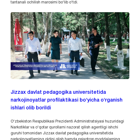
tantanali ochilish marosimi bo‘lib o‘tdi.
Jizzax davlat pedagogika universitetida
narkojinoyatlar profilaktikasi bo‘yicha o‘rganish
ishlari olib borildi
O‘zbekiston Respublikasi Prezidenti Administratsiyasi huzuridagi
Narkotiklar va o‘qotar qurollarni nazorat qilish agentligi ishchi
guruhi tomonidan Jizzax davlat pedagogika universitetida
narkojinoyatlarning oldini olish hamda psixotrop moddalarning...