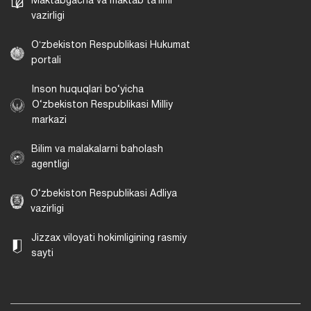
Maktabgacha va maktab taʼlimi
vazirligi
Oʻzbekiston Respublikasi Hukumat
portali
Inson huquqlari bo‘yicha
O‘zbekiston Respublikasi Milliy
markazi
Bilim va malakalarni baholash
agentligi
O‘zbekiston Respublikasi Adliya
vazirligi
Jizzax viloyati hokimligining rasmiy
sayti