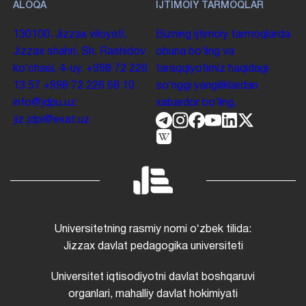
ALOQA
IJTIMOIY TARMOQLAR
130100. Jizzax viloyati,
Bizning ijtimoiy tarmoqlarda
Jizzax shahri, Sh. Rashidov
obuna boʻling va
koʻchasi, 4-uy.
+998 72 226
taraqqiyotimiz haqidagi
13 57
+998 72 226 68 10
soʻnggi yangiliklardan
info@jdpu.uz
xabardor boʻling.
jiz.jdpi@exat.uz
Universitetning rasmiy nomi oʻzbek tilida:
Jizzax davlat pedagogika universiteti
Universitet iqtisodiyotni davlat boshqaruvi
organlari, mahalliy davlat hokimiyati