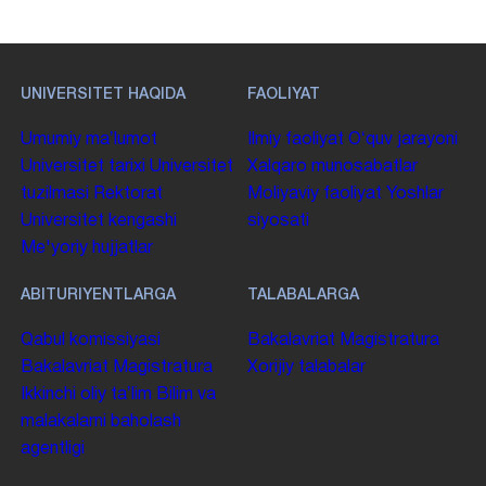
UNIVERSITET HAQIDA
FAOLIYAT
Umumiy maʼlumot
Ilmiy faoliyat
Oʻquv jarayoni
Universitet tarixi
Universitet
Xalqaro munosabatlar
tuzilmasi
Rektorat
Moliyaviy faoliyat
Yoshlar
Universitet kengashi
siyosati
Me'yoriy hujjatlar
ABITURIYENTLARGA
TALABALARGA
Qabul komissiyasi
Bakalavriat
Magistratura
Bakalavriat
Magistratura
Xorijiy talabalar
Ikkinchi oliy taʼlim
Bilim va
malakalarni baholash
agentligi