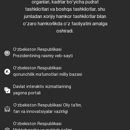
organlari, kadrlar boʻyicha pudrat
tashkilotlari va boshqa tashkilotlar, shu
jumladan xorijiy hamkor tashkilotlar bilan
oʻzaro hamkorlikda oʻz faoliyatini amalga
oshiradi.
Oʻzbekiston Respublikasi
Prezidentining rasmiy veb-sayti
Oʻzbekiston Respublikasi
qonunchilik maʼlumotlari milliy bazasi
Davlat interaktiv xizmatlarining
yagona portali
Oʻzbekiston Respublikasi Oliy taʼlim,
fan va innovatsiyalar vazirligi
Oʻzbekiston Respublikasi