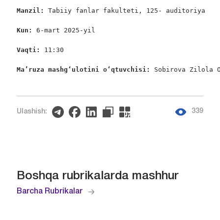
Manzil: 
Tabiiy fanlar fakulteti, 125- auditoriya

Kun: 
6-mart 2025-yil

Vaqti:
 11:30

Ma’ruza mashg‘ulotini o‘qtuvchisi: 
Sobirova Zilola O
339
Ulashish:
Boshqa rubrikalarda mashhur
Barcha Rubrikalar