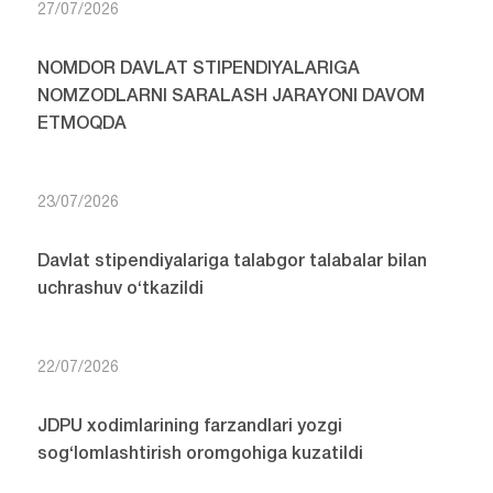
27/07/2026
NOMDOR DAVLAT STIPENDIYALARIGA
NOMZODLARNI SARALASH JARAYONI DAVOM
ETMOQDA
23/07/2026
Davlat stipendiyalariga talabgor talabalar bilan
uchrashuv o‘tkazildi
22/07/2026
JDPU xodimlarining farzandlari yozgi
sog‘lomlashtirish oromgohiga kuzatildi