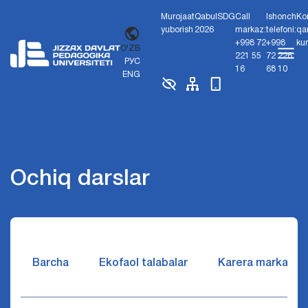
Murojaat
Qabul
SDG
Call
Ishonch
Ko
yuborish
2026
markaz:
telefoni:
qa
+998 72
+998
ku
O'ZB
221 55
72 226
РУС
16
68 10
ENG
Ochiq darslar
Barcha
Ekofaol talabalar
Karera markazi