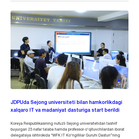
JDPUda Sejong universiteti bilan hamkorlikdagi
xalqaro IT va madaniyat dasturiga start berildi
Koreya Respublikasining nufuzli Sejong universitetidan tashrif
buyurgan 23 nafar talaba hamda professor-o‘qituvchilardan iborat
delegatsiya ishtirokida “WFK IT Ko‘ngillilar Guruhi Dasturi”ning