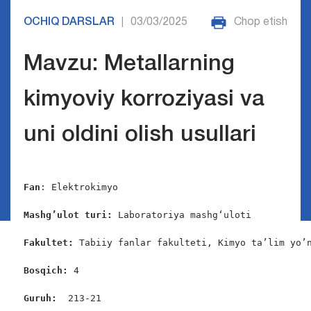
OCHIQ DARSLAR
03/03/2025
Chop etish
|
Mavzu: Metallarning
kimyoviy korroziyasi va
uni oldini olish usullari
Fan
: Elektrokimyo

Mashg’ulot turi:
 Laboratoriya mashg‘uloti

Fakultet:
 Tabiiy fanlar fakulteti, Kimyo ta’lim yo’n
Bosqich: 
4

Guruh: 
 213-21
