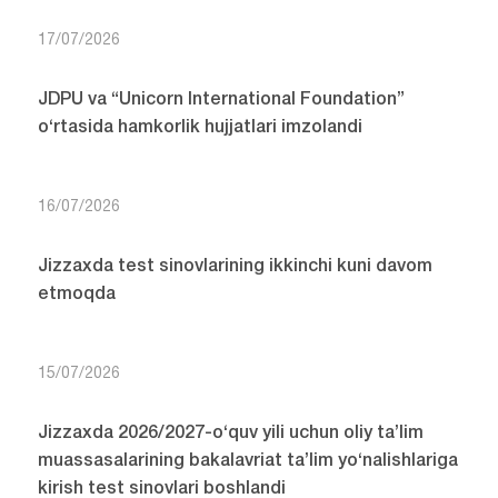
17/07/2026
JDPU va “Unicorn International Foundation”
o‘rtasida hamkorlik hujjatlari imzolandi
16/07/2026
Jizzaxda test sinovlarining ikkinchi kuni davom
etmoqda
15/07/2026
Jizzaxda 2026/2027-o‘quv yili uchun oliy ta’lim
muassasalarining bakalavriat ta’lim yo‘nalishlariga
kirish test sinovlari boshlandi