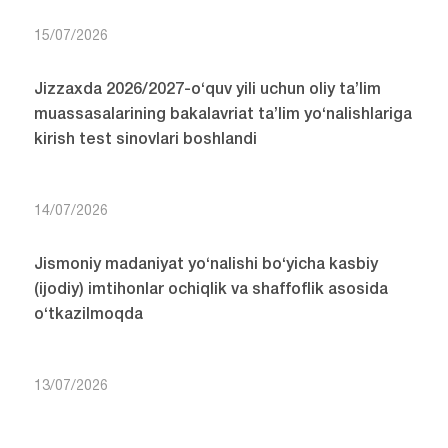
15/07/2026
Jizzaxda 2026/2027-o‘quv yili uchun oliy ta’lim
muassasalarining bakalavriat ta’lim yo‘nalishlariga
kirish test sinovlari boshlandi
14/07/2026
Jismoniy madaniyat yo‘nalishi bo‘yicha kasbiy
(ijodiy) imtihonlar ochiqlik va shaffoflik asosida
o‘tkazilmoqda
13/07/2026