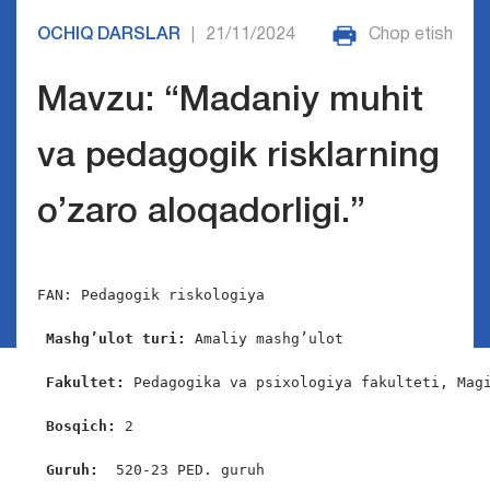
OCHIQ DARSLAR
21/11/2024
Chop etish
|
Mavzu: “Madaniy muhit
va pedagogik risklarning
o’zaro aloqadorligi.”
FAN: Pedagogik riskologiya

Mashg’ulot turi:
 Amaliy mashg’ulot

Fakultet:
 Pedagogika va psixologiya fakulteti, Magi
Bosqich: 
2

Guruh:  
520-23 PED. guruh
