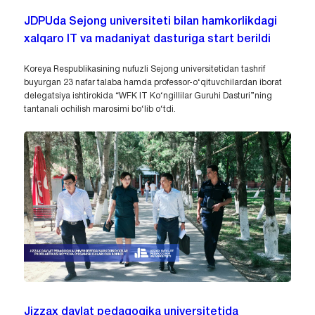
JDPUda Sejong universiteti bilan hamkorlikdagi
xalqaro IT va madaniyat dasturiga start berildi
Koreya Respublikasining nufuzli Sejong universitetidan tashrif
buyurgan 23 nafar talaba hamda professor-o‘qituvchilardan iborat
delegatsiya ishtirokida “WFK IT Ko‘ngillilar Guruhi Dasturi”ning
tantanali ochilish marosimi bo‘lib o‘tdi.
Jizzax davlat pedagogika universitetida