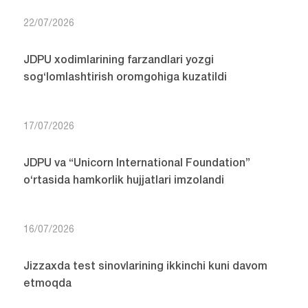
22/07/2026
JDPU xodimlarining farzandlari yozgi
sog‘lomlashtirish oromgohiga kuzatildi
17/07/2026
JDPU va “Unicorn International Foundation”
o‘rtasida hamkorlik hujjatlari imzolandi
16/07/2026
Jizzaxda test sinovlarining ikkinchi kuni davom
etmoqda