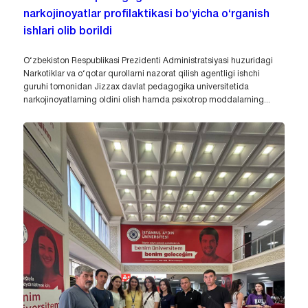
narkojinoyatlar profilaktikasi bo‘yicha o‘rganish
ishlari olib borildi
O‘zbekiston Respublikasi Prezidenti Administratsiyasi huzuridagi
Narkotiklar va o‘qotar qurollarni nazorat qilish agentligi ishchi
guruhi tomonidan Jizzax davlat pedagogika universitetida
narkojinoyatlarning oldini olish hamda psixotrop moddalarning...