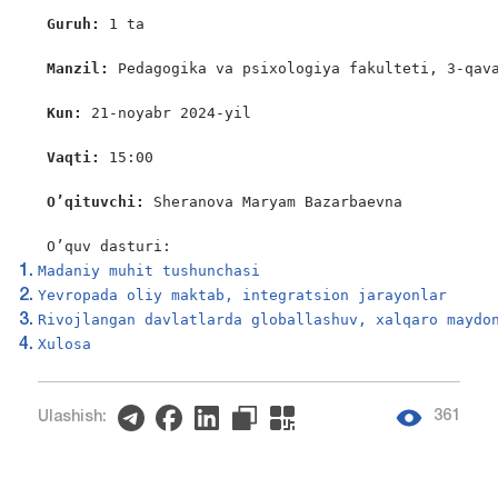
Guruh: 
1 ta

Manzil: 
Pedagogika va psixologiya fakulteti, 3-qava
Kun: 
21-noyabr 2024-yil

Vaqti: 
15:00

O’qituvchi: 
Sheranova Maryam Bazarbaevna

 O’quv dasturi:
Madaniy muhit tushunchasi
Yevropada oliy maktab, integratsion jarayonlar
Rivojlangan davlatlarda globallashuv, xalqaro maydo
Xulosa
361
Ulashish: