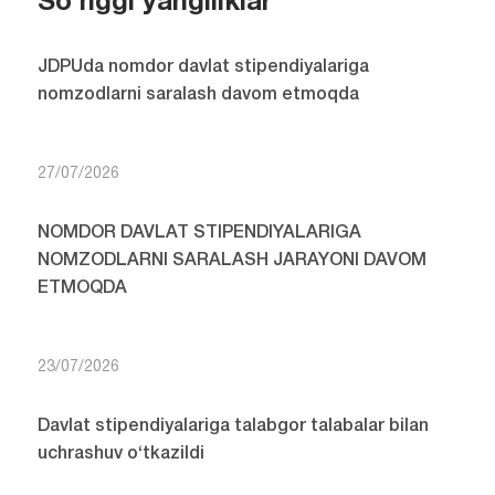
So'nggi yangiliklar
JDPUda nomdor davlat stipendiyalariga
nomzodlarni saralash davom etmoqda
27/07/2026
NOMDOR DAVLAT STIPENDIYALARIGA
NOMZODLARNI SARALASH JARAYONI DAVOM
ETMOQDA
23/07/2026
Davlat stipendiyalariga talabgor talabalar bilan
uchrashuv o‘tkazildi