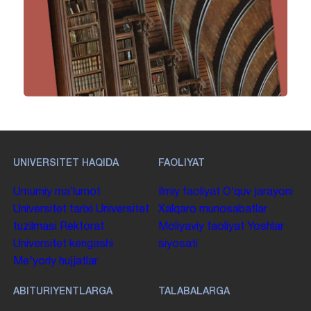
UNIVERSITET HAQIDA
FAOLIYAT
Umumiy maʼlumot
Ilmiy faoliyat
Oʻquv jarayoni
Universitet tarixi
Universitet
Xalqaro munosabatlar
tuzilmasi
Rektorat
Moliyaviy faoliyat
Yoshlar
Universitet kengashi
siyosati
Me'yoriy hujjatlar
ABITURIYENTLARGA
TALABALARGA