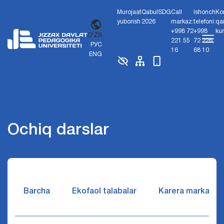
Murojaat
Qabul
SDG
Call
Ishonch
Ko
yuborish
2026
markaz:
telefoni:
qa
+998 72
+998
ku
O'ZB
221 55
72 226
РУС
16
68 10
ENG
Ochiq darslar
Barcha
Ekofaol talabalar
Karera markazi