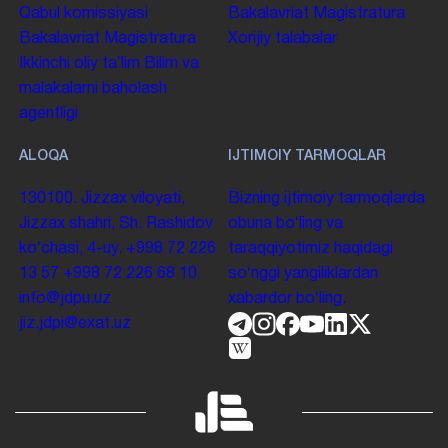
Qabul komissiyasi
Bakalavriat
Magistratura
Bakalavriat
Magistratura
Xorijiy talabalar
Ikkinchi oliy taʼlim
Bilim va
malakalarni baholash
agentligi
ALOQA
IJTIMOIY TARMOQLAR
130100. Jizzax viloyati,
Bizning ijtimoiy tarmoqlarda
Jizzax shahri, Sh. Rashidov
obuna boʻling va
koʻchasi, 4-uy.
+998 72 226
taraqqiyotimiz haqidagi
13 57
+998 72 226 68 10
soʻnggi yangiliklardan
info@jdpu.uz
xabardor boʻling.
jiz.jdpi@exat.uz