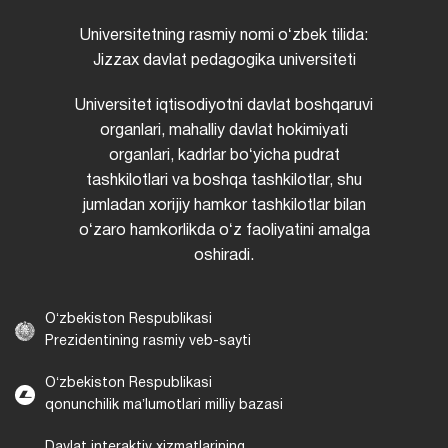
Universitetning rasmiy nomi oʻzbek tilida:
Jizzax davlat pedagogika universiteti
Universitet iqtisodiyotni davlat boshqaruvi
organlari, mahalliy davlat hokimiyati
organlari, kadrlar boʻyicha pudrat
tashkilotlari va boshqa tashkilotlar, shu
jumladan xorijiy hamkor tashkilotlar bilan
oʻzaro hamkorlikda oʻz faoliyatini amalga
oshiradi.
Oʻzbekiston Respublikasi
Prezidentining rasmiy veb-sayti
Oʻzbekiston Respublikasi
qonunchilik maʼlumotlari milliy bazasi
Davlat interaktiv xizmatlarining