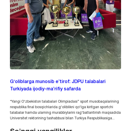
G‘oliblarga munosib e’tirof: JDPU talabalari
Turkiyada ijodiy-ma’rifiy safarda
“Yangi O‘zbekiston talabalari Olimpiadasi” sport musobaqalarining
respublika final bosqichlarida g‘oliblikni qo‘lga kiritgan sportchi
talabalar hamda ularning murabbiylarini rag‘batlantirish maqsadida
Universitet rektorining tashabbusi bilan Turkiya Respublikasiga...