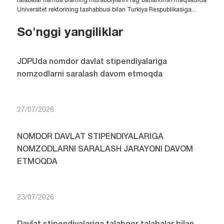
talabalar hamda ularning murabbiylarini rag‘batlantirish maqsadida
Universitet rektorining tashabbusi bilan Turkiya Respublikasiga...
So'nggi yangiliklar
JDPUda nomdor davlat stipendiyalariga
nomzodlarni saralash davom etmoqda
27/07/2026
NOMDOR DAVLAT STIPENDIYALARIGA
NOMZODLARNI SARALASH JARAYONI DAVOM
ETMOQDA
23/07/2026