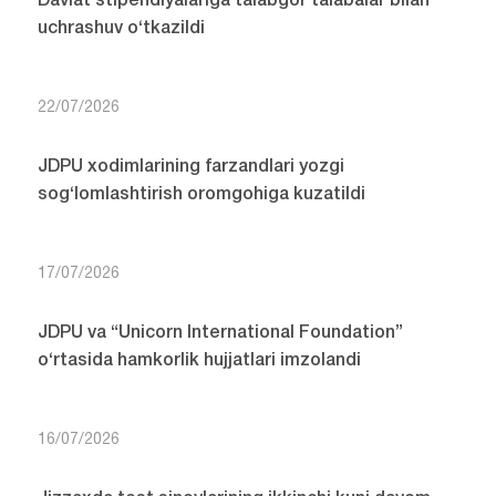
Davlat stipendiyalariga talabgor talabalar bilan
uchrashuv o‘tkazildi
22/07/2026
JDPU xodimlarining farzandlari yozgi
sog‘lomlashtirish oromgohiga kuzatildi
17/07/2026
JDPU va “Unicorn International Foundation”
o‘rtasida hamkorlik hujjatlari imzolandi
16/07/2026