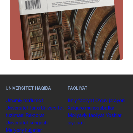
UNIVERSITET HAQIDA
FAOLIYAT
Umumiy maʼlumot
Ilmiy faoliyat
Oʻquv jarayoni
Universitet tarixi
Universitet
Xalqaro munosabatlar
tuzilmasi
Rektorat
Moliyaviy faoliyat
Yoshlar
Universitet kengashi
siyosati
Me'yoriy hujjatlar