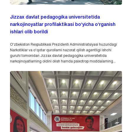
Jizzax davlat pedagogika universitetida
narkojinoyatlar profilaktikasi bo‘yicha o‘rganish
ishlari olib borildi
O‘zbekiston Respublikasi Prezidenti Administratsiyasi huzuridagi
Narkotiklar va o‘qotar qurollarni nazorat qilish agentligi ishchi
guruhi tomonidan Jizzax davlat pedagogika universitetida
narkojinoyatlarning oldini olish hamda psixotrop moddalarning...