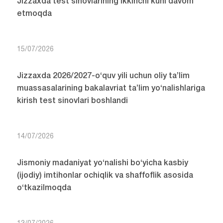
Jizzaxda test sinovlarining ikkinchi kuni davom
etmoqda
15/07/2026
Jizzaxda 2026/2027-o‘quv yili uchun oliy ta’lim
muassasalarining bakalavriat ta’lim yo‘nalishlariga
kirish test sinovlari boshlandi
14/07/2026
Jismoniy madaniyat yo‘nalishi bo‘yicha kasbiy
(ijodiy) imtihonlar ochiqlik va shaffoflik asosida
o‘tkazilmoqda