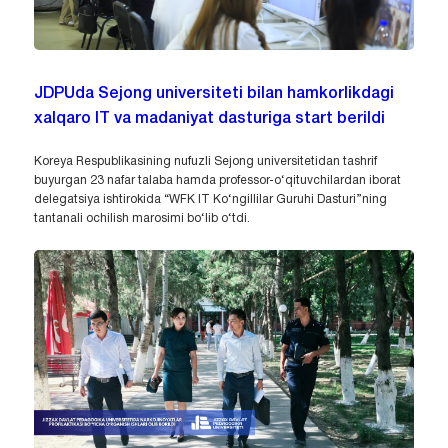
JDPUda Sejong universiteti bilan hamkorlikdagi
xalqaro IT va madaniyat dasturiga start berildi
Koreya Respublikasining nufuzli Sejong universitetidan tashrif
buyurgan 23 nafar talaba hamda professor-o‘qituvchilardan iborat
delegatsiya ishtirokida “WFK IT Ko‘ngillilar Guruhi Dasturi”ning
tantanali ochilish marosimi bo‘lib o‘tdi.