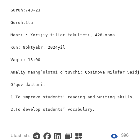
Guruh:743-23

Guruh:1ta

Manzil: Xorijiy tillar fakulteti, 428-xona

Kun: 8oktyabr, 2024yil

Vaqti: 15:00

Amaliy mashgʻulotni o’tuvchi: Qosimova Nilufar Saidj
O'quv dasturi:

1.To improve students' reading and writing skills.

2.To develop students’ vocabulary.

396
Ulashish: