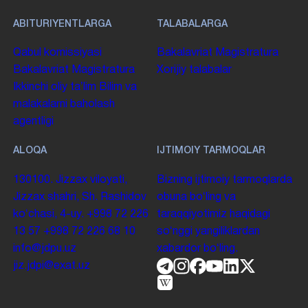
ABITURIYENTLARGA
TALABALARGA
Qabul komissiyasi
Bakalavriat
Magistratura
Bakalavriat
Magistratura
Xorijiy talabalar
Ikkinchi oliy taʼlim
Bilim va
malakalarni baholash
agentligi
ALOQA
IJTIMOIY TARMOQLAR
130100. Jizzax viloyati,
Bizning ijtimoiy tarmoqlarda
Jizzax shahri, Sh. Rashidov
obuna boʻling va
koʻchasi, 4-uy.
+998 72 226
taraqqiyotimiz haqidagi
13 57
+998 72 226 68 10
soʻnggi yangiliklardan
info@jdpu.uz
xabardor boʻling.
jiz.jdpi@exat.uz