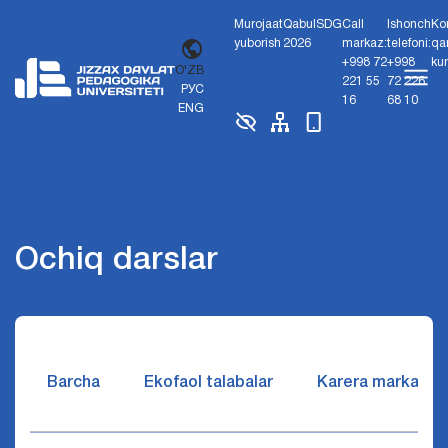
Murojaat
Qabul
SDG
Call
Ishonch
Ko
yuborish
2026
markaz:
telefoni:
qa
+998 72
+998
ku
O'ZB
221 55
72 226
РУС
16
68 10
ENG
Ochiq darslar
Barcha
Ekofaol talabalar
Karera markazi