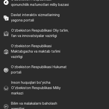
qonunchilik maʼlumotlari milliy bazasi
Davlat interaktiv xizmatlarining
yagona portali
Oʻzbekiston Respublikasi Oliy taʼlim,
fan va innovatsiyalar vazirligi
Oʻzbekiston Respublikasi
Maktabgacha va maktab taʼlimi
vazirligi
Oʻzbekiston Respublikasi Hukumat
portali
Inson huquqlari bo‘yicha
O‘zbekiston Respublikasi Milliy
markazi
Bilim va malakalarni baholash