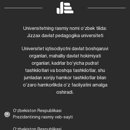
Universitetning rasmiy nomi oʻzbek tilida:
Jizzax davlat pedagogika universiteti
Universitet iqtisodiyotni davlat boshqaruvi
organlari, mahalliy davlat hokimiyati
organlari, kadrlar boʻyicha pudrat
tashkilotlari va boshqa tashkilotlar, shu
jumladan xorijiy hamkor tashkilotlar bilan
oʻzaro hamkorlikda oʻz faoliyatini amalga
oshiradi.
Oʻzbekiston Respublikasi
Prezidentining rasmiy veb-sayti
Oʻzbekiston Respublikasi