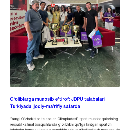
G‘oliblarga munosib e’tirof: JDPU talabalari
Turkiyada ijodiy-ma’rifiy safarda
“Yangi O‘zbekiston talabalari Olimpiadasi” sport musobaqalarining
respublika final bosqichlarida g‘oliblikni qo‘lga kiritgan sportchi