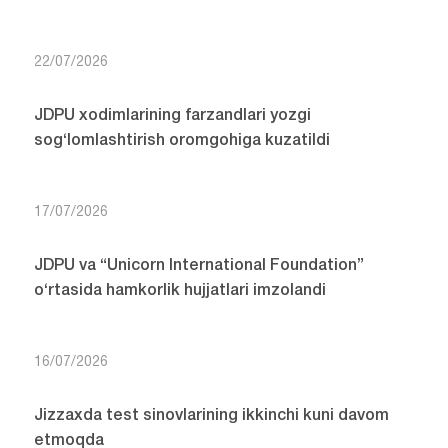
22/07/2026
JDPU xodimlarining farzandlari yozgi
sog‘lomlashtirish oromgohiga kuzatildi
17/07/2026
JDPU va “Unicorn International Foundation”
o‘rtasida hamkorlik hujjatlari imzolandi
16/07/2026
Jizzaxda test sinovlarining ikkinchi kuni davom
etmoqda