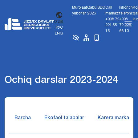
Murojaat
Qabul
SDG
Call
Ishonch
Ko
yuborish
2026
markaz:
telefoni:
qa
+998 72
+998
ku
O'ZB
221 55
72 226
РУС
16
68 10
ENG
Ochiq darslar 2023-2024
Barcha
Ekofaol talabalar
Karera markazi