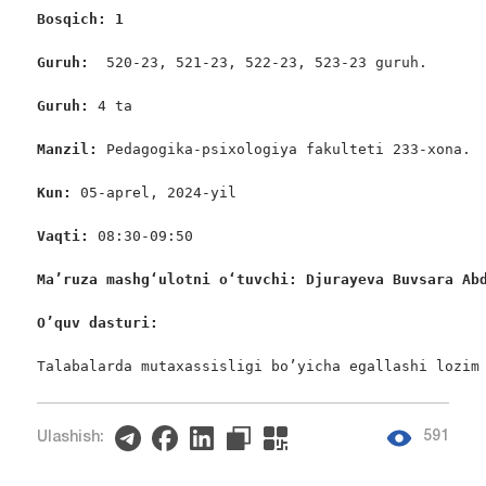
Bosqich: 1
Guruh:  
520-23, 521-23, 522-23, 523-23 guruh.

Guruh: 
4 ta

Manzil: 
Pedagogika-psixologiya fakulteti 233-xona.

Kun:
 05-aprel, 2024-yil

Vaqti: 
08:30-09:50

Ma’ruza mashgʻulotni oʻtuvchi: Djurayeva Buvsara Ab
O’quv dasturi:
Talabalarda mutaxassisligi bo’yicha egallashi lozim
591
Ulashish: