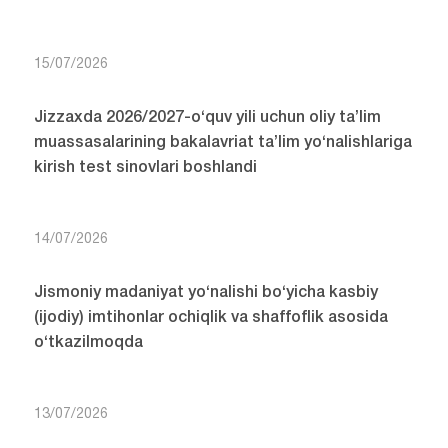
15/07/2026
Jizzaxda 2026/2027-o‘quv yili uchun oliy ta’lim
muassasalarining bakalavriat ta’lim yo‘nalishlariga
kirish test sinovlari boshlandi
14/07/2026
Jismoniy madaniyat yo‘nalishi bo‘yicha kasbiy
(ijodiy) imtihonlar ochiqlik va shaffoflik asosida
o‘tkazilmoqda
13/07/2026