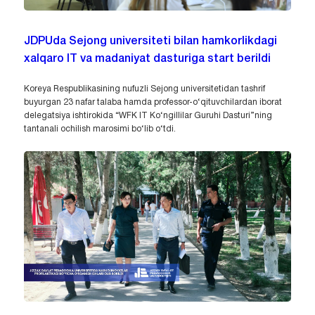
JDPUda Sejong universiteti bilan hamkorlikdagi
xalqaro IT va madaniyat dasturiga start berildi
Koreya Respublikasining nufuzli Sejong universitetidan tashrif
buyurgan 23 nafar talaba hamda professor-o‘qituvchilardan iborat
delegatsiya ishtirokida “WFK IT Ko‘ngillilar Guruhi Dasturi”ning
tantanali ochilish marosimi bo‘lib o‘tdi.