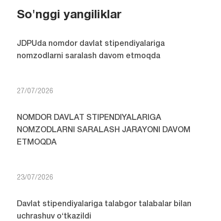
So'nggi yangiliklar
JDPUda nomdor davlat stipendiyalariga
nomzodlarni saralash davom etmoqda
27/07/2026
NOMDOR DAVLAT STIPENDIYALARIGA
NOMZODLARNI SARALASH JARAYONI DAVOM
ETMOQDA
23/07/2026
Davlat stipendiyalariga talabgor talabalar bilan
uchrashuv o‘tkazildi