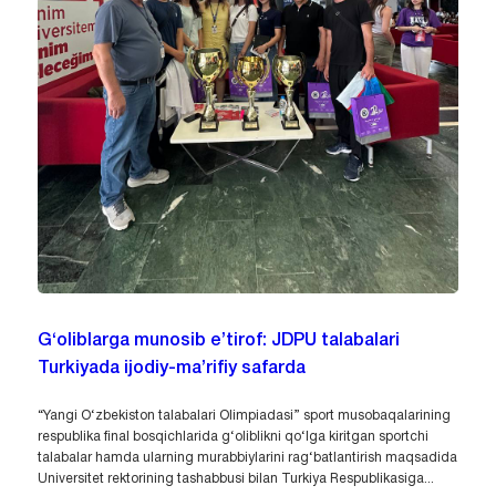
G‘oliblarga munosib e’tirof: JDPU talabalari
Turkiyada ijodiy-ma’rifiy safarda
“Yangi O‘zbekiston talabalari Olimpiadasi” sport musobaqalarining
respublika final bosqichlarida g‘oliblikni qo‘lga kiritgan sportchi
talabalar hamda ularning murabbiylarini rag‘batlantirish maqsadida
Universitet rektorining tashabbusi bilan Turkiya Respublikasiga...