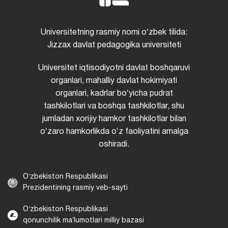
Universitetning rasmiy nomi oʻzbek tilida:
Jizzax davlat pedagogika universiteti
Universitet iqtisodiyotni davlat boshqaruvi
organlari, mahalliy davlat hokimiyati
organlari, kadrlar boʻyicha pudrat
tashkilotlari va boshqa tashkilotlar, shu
jumladan xorijiy hamkor tashkilotlar bilan
oʻzaro hamkorlikda oʻz faoliyatini amalga
oshiradi.
Oʻzbekiston Respublikasi
Prezidentining rasmiy veb-sayti
Oʻzbekiston Respublikasi
qonunchilik maʼlumotlari milliy bazasi