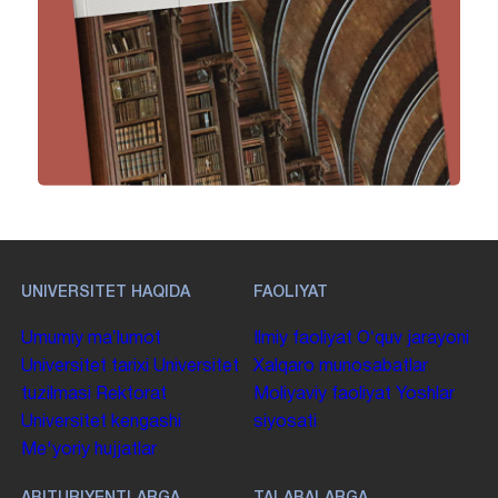
UNIVERSITET HAQIDA
FAOLIYAT
Umumiy maʼlumot
Ilmiy faoliyat
Oʻquv jarayoni
Universitet tarixi
Universitet
Xalqaro munosabatlar
tuzilmasi
Rektorat
Moliyaviy faoliyat
Yoshlar
Universitet kengashi
siyosati
Me'yoriy hujjatlar