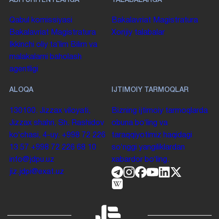
ABITURIYENTLARGA
TALABALARGA
Qabul komissiyasi
Bakalavriat
Magistratura
Bakalavriat
Magistratura
Xorijiy talabalar
Ikkinchi oliy taʼlim
Bilim va
malakalarni baholash
agentligi
ALOQA
IJTIMOIY TARMOQLAR
130100. Jizzax viloyati,
Bizning ijtimoiy tarmoqlarda
Jizzax shahri, Sh. Rashidov
obuna boʻling va
koʻchasi, 4-uy.
+998 72 226
taraqqiyotimiz haqidagi
13 57
+998 72 226 68 10
soʻnggi yangiliklardan
info@jdpu.uz
xabardor boʻling.
jiz.jdpi@exat.uz