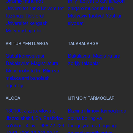
Umumiy maʼlumot
Ilmiy faoliyat
Oʻquv jarayoni
Universitet tarixi
Universitet
Xalqaro munosabatlar
tuzilmasi
Rektorat
Moliyaviy faoliyat
Yoshlar
Universitet kengashi
siyosati
Me'yoriy hujjatlar
ABITURIYENTLARGA
TALABALARGA
Qabul komissiyasi
Bakalavriat
Magistratura
Bakalavriat
Magistratura
Xorijiy talabalar
Ikkinchi oliy taʼlim
Bilim va
malakalarni baholash
agentligi
ALOQA
IJTIMOIY TARMOQLAR
130100. Jizzax viloyati,
Bizning ijtimoiy tarmoqlarda
Jizzax shahri, Sh. Rashidov
obuna boʻling va
koʻchasi, 4-uy.
+998 72 226
taraqqiyotimiz haqidagi