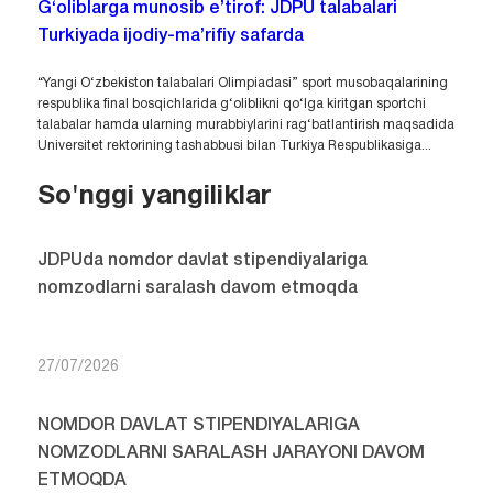
G‘oliblarga munosib e’tirof: JDPU talabalari
Turkiyada ijodiy-ma’rifiy safarda
“Yangi O‘zbekiston talabalari Olimpiadasi” sport musobaqalarining
respublika final bosqichlarida g‘oliblikni qo‘lga kiritgan sportchi
talabalar hamda ularning murabbiylarini rag‘batlantirish maqsadida
Universitet rektorining tashabbusi bilan Turkiya Respublikasiga...
So'nggi yangiliklar
JDPUda nomdor davlat stipendiyalariga
nomzodlarni saralash davom etmoqda
27/07/2026
NOMDOR DAVLAT STIPENDIYALARIGA
NOMZODLARNI SARALASH JARAYONI DAVOM
ETMOQDA