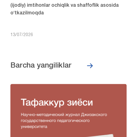
(ijodiy) imtihonlar ochiqlik va shaffoflik asosida
o‘tkazilmoqda
13/07/2026
Barcha yangiliklar