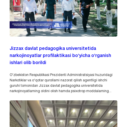
Jizzax davlat pedagogika universitetida
narkojinoyatlar profilaktikasi bo‘yicha o‘rganish
ishlari olib borildi
O‘zbekiston Respublikasi Prezidenti Administratsiyasi huzuridagi
Narkotiklar va o‘qotar qurollarni nazorat qilish agentligi ishchi
guruhi tomonidan Jizzax davlat pedagogika universitetida
narkojinoyatlarning oldini olish hamda psixotrop moddalarning...