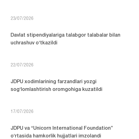
23/07/2026
Davlat stipendiyalariga talabgor talabalar bilan
uchrashuv o‘tkazildi
22/07/2026
JDPU xodimlarining farzandlari yozgi
sog‘lomlashtirish oromgohiga kuzatildi
17/07/2026
JDPU va “Unicorn International Foundation”
o‘rtasida hamkorlik hujjatlari imzolandi