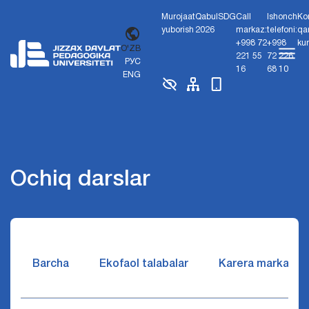
Murojaat
Qabul
SDG
Call
Ishonch
Ko
yuborish
2026
markaz:
telefoni:
qa
+998 72
+998
ku
O'ZB
221 55
72 226
РУС
16
68 10
ENG
Ochiq darslar
Barcha
Ekofaol talabalar
Karera markazi