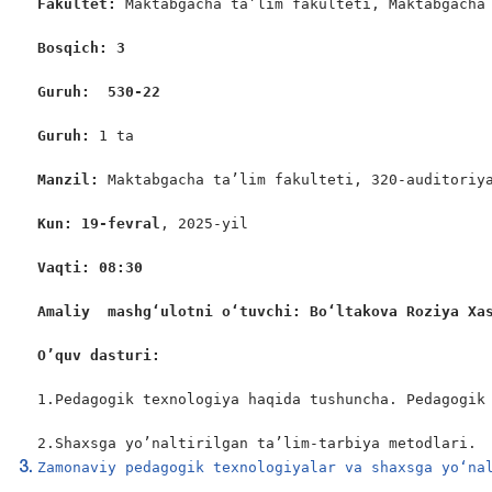
Fakultet:
 Maktabgacha ta’lim fakulteti, Maktabgacha 
Bosqich: 3
Guruh:  530-22
Guruh: 
1 ta

Manzil: 
Maktabgacha ta’lim fakulteti, 320-auditoriya
Kun: 19-fevral
, 2025-yil

Vaqti: 08:30
Amaliy  mashgʻulotni oʻtuvchi: Bo‘ltakova Roziya Xa
O’quv dasturi:
1.Pedagogik texnologiya haqida tushuncha. Pedagogik 
2.Shaxsga yo’naltirilgan ta’lim-tarbiya metodlari.
Zamonaviy pedagogik texnologiyalar va shaxsga yo‘na