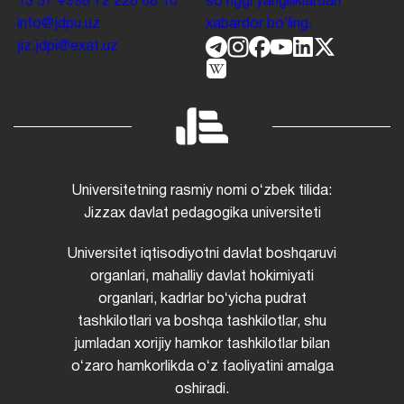
13 57
+998 72 226 68 10
soʻnggi yangiliklardan
info@jdpu.uz
xabardor boʻling.
jiz.jdpi@exat.uz
Universitetning rasmiy nomi oʻzbek tilida:
Jizzax davlat pedagogika universiteti
Universitet iqtisodiyotni davlat boshqaruvi
organlari, mahalliy davlat hokimiyati
organlari, kadrlar boʻyicha pudrat
tashkilotlari va boshqa tashkilotlar, shu
jumladan xorijiy hamkor tashkilotlar bilan
oʻzaro hamkorlikda oʻz faoliyatini amalga
oshiradi.