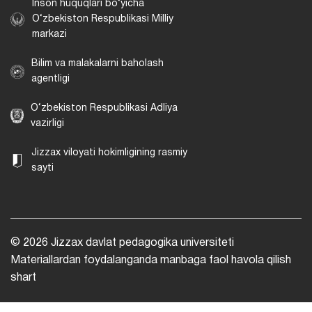
Inson huquqlari bo‘yicha
O‘zbekiston Respublikasi Milliy
markazi
Bilim va malakalarni baholash
agentligi
O‘zbekiston Respublikasi Adliya
vazirligi
Jizzax viloyati hokimligining rasmiy
sayti
© 2026 Jizzax davlat pedagogika universiteti
Materiallardan foydalanganda manbaga faol havola qilish
shart