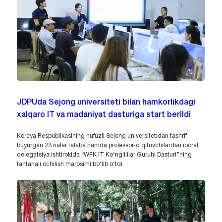
JDPUda Sejong universiteti bilan hamkorlikdagi
xalqaro IT va madaniyat dasturiga start berildi
Koreya Respublikasining nufuzli Sejong universitetidan tashrif
buyurgan 23 nafar talaba hamda professor-o‘qituvchilardan iborat
delegatsiya ishtirokida “WFK IT Ko‘ngillilar Guruhi Dasturi”ning
tantanali ochilish marosimi bo‘lib o‘tdi.