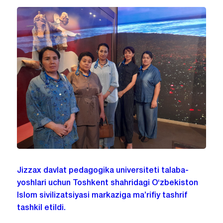
Jizzax davlat pedagogika universiteti talaba-
yoshlari uchun Toshkent shahridagi O‘zbekiston
Islom sivilizatsiyasi markaziga ma’rifiy tashrif
tashkil etildi.