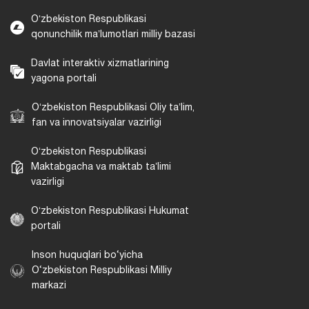
Oʻzbekiston Respublikasi
qonunchilik maʼlumotlari milliy bazasi
Davlat interaktiv xizmatlarining
yagona portali
Oʻzbekiston Respublikasi Oliy taʼlim,
fan va innovatsiyalar vazirligi
Oʻzbekiston Respublikasi
Maktabgacha va maktab taʼlimi
vazirligi
Oʻzbekiston Respublikasi Hukumat
portali
Inson huquqlari bo‘yicha
O‘zbekiston Respublikasi Milliy
markazi