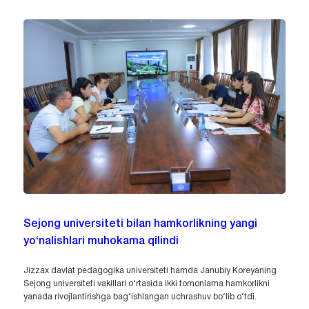
Sejong universiteti bilan hamkorlikning yangi
yo‘nalishlari muhokama qilindi
Jizzax davlat pedagogika universiteti hamda Janubiy Koreyaning
Sejong universiteti vakillari o‘rtasida ikki tomonlama hamkorlikni
yanada rivojlantirishga bag‘ishlangan uchrashuv bo‘lib o‘tdi.