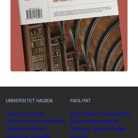
UNIVERSITET HAQIDA
FAOLIYAT
Umumiy maʼlumot
Ilmiy faoliyat
Oʻquv jarayoni
Universitet tarixi
Universitet
Xalqaro munosabatlar
tuzilmasi
Rektorat
Moliyaviy faoliyat
Yoshlar
Universitet kengashi
siyosati