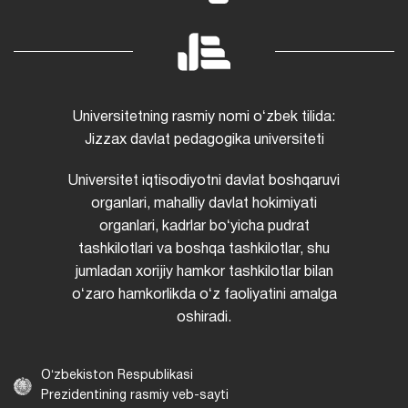
Universitetning rasmiy nomi oʻzbek tilida:
Jizzax davlat pedagogika universiteti
Universitet iqtisodiyotni davlat boshqaruvi
organlari, mahalliy davlat hokimiyati
organlari, kadrlar boʻyicha pudrat
tashkilotlari va boshqa tashkilotlar, shu
jumladan xorijiy hamkor tashkilotlar bilan
oʻzaro hamkorlikda oʻz faoliyatini amalga
oshiradi.
Oʻzbekiston Respublikasi
Prezidentining rasmiy veb-sayti