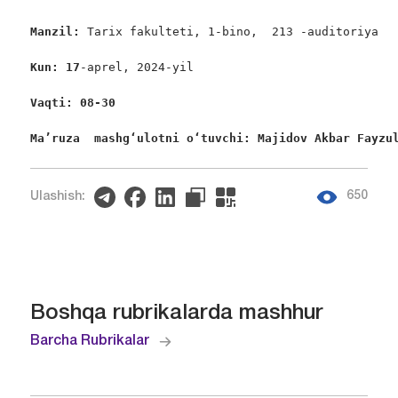
Manzil: 
Tarix fakulteti, 1-bino,  213 -auditoriya

Kun: 17
-aprel, 2024-yil

Vaqti: 08-30
Ma’ruza  mashgʻulotni oʻtuvchi: Majidov Akbar Fayzu
650
Ulashish:
Boshqa rubrikalarda mashhur
Barcha Rubrikalar