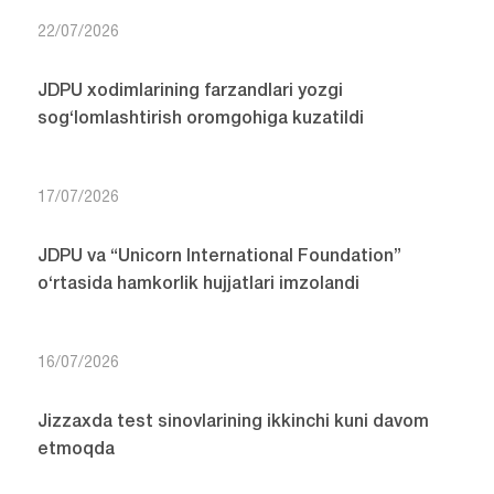
22/07/2026
JDPU xodimlarining farzandlari yozgi
sog‘lomlashtirish oromgohiga kuzatildi
17/07/2026
JDPU va “Unicorn International Foundation”
o‘rtasida hamkorlik hujjatlari imzolandi
16/07/2026
Jizzaxda test sinovlarining ikkinchi kuni davom
etmoqda