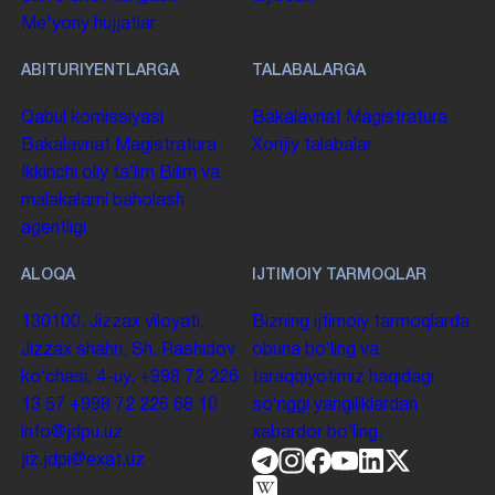
Me'yoriy hujjatlar
ABITURIYENTLARGA
TALABALARGA
Qabul komissiyasi
Bakalavriat
Magistratura
Bakalavriat
Magistratura
Xorijiy talabalar
Ikkinchi oliy taʼlim
Bilim va
malakalarni baholash
agentligi
ALOQA
IJTIMOIY TARMOQLAR
130100. Jizzax viloyati,
Bizning ijtimoiy tarmoqlarda
Jizzax shahri, Sh. Rashidov
obuna boʻling va
koʻchasi, 4-uy.
+998 72 226
taraqqiyotimiz haqidagi
13 57
+998 72 226 68 10
soʻnggi yangiliklardan
info@jdpu.uz
xabardor boʻling.
jiz.jdpi@exat.uz