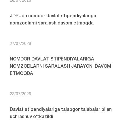
28/07/2026
JDPUda nomdor davlat stipendiyalariga
nomzodlarni saralash davom etmoqda
27/07/2026
NOMDOR DAVLAT STIPENDIYALARIGA
NOMZODLARNI SARALASH JARAYONI DAVOM
ETMOQDA
23/07/2026
Davlat stipendiyalariga talabgor talabalar bilan
uchrashuv o‘tkazildi