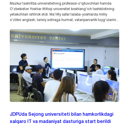
Mazkur tashrifda universitetning professor-o‘qituvchilari hamda
O‘zbekiston Yoshlar ittifoqi universitet boshlang‘ich tashkilotining
yetakchilari ishtirok etdi. Ma’rifiy safar talaba-yoshlarda milliy
o‘zlikni anglash, tarixiy xotiraga hurmat, vatanparvarlik tuyg‘ularini...
JDPUda Sejong universiteti bilan hamkorlikdagi
xalqaro IT va madaniyat dasturiga start berildi