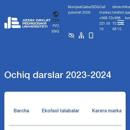
Murojaat
Qabul
SDG
Call
Ishonch
Ko
yuborish
2026
markaz:
telefoni:
qa
+998 72
+998
ku
O'ZB
221 55
72 226
РУС
16
68 10
ENG
Ochiq darslar 2023-2024
Barcha
Ekofaol talabalar
Karera markazi