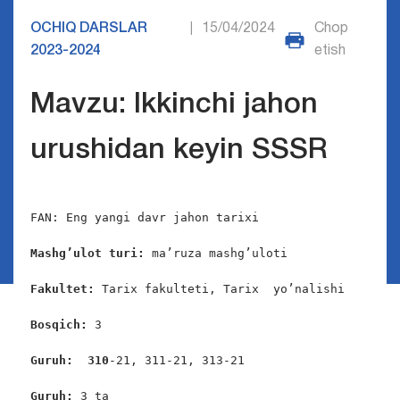
OCHIQ DARSLAR
15/04/2024
Chop
|
2023-2024
etish
Mavzu: Ikkinchi jahon
urushidan keyin SSSR
FAN: Eng yangi davr jahon tarixi

Mashg’ulot turi:
 ma’ruza mashg’uloti

Fakultet:
 Tarix fakulteti, Tarix  yo’nalishi

Bosqich: 
3

Guruh:  310
-21, 311-21, 313-21

Guruh: 
3 ta
