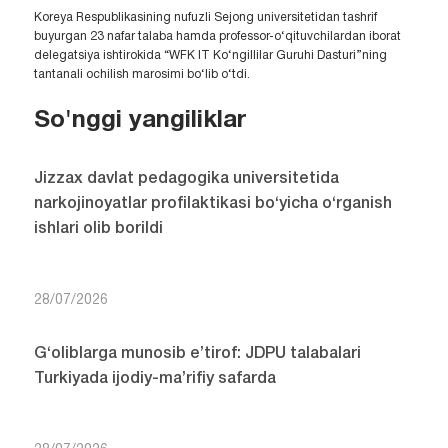
Koreya Respublikasining nufuzli Sejong universitetidan tashrif
buyurgan 23 nafar talaba hamda professor-o‘qituvchilardan iborat
delegatsiya ishtirokida “WFK IT Ko‘ngillilar Guruhi Dasturi”ning
tantanali ochilish marosimi bo‘lib o‘tdi.
So'nggi yangiliklar
Jizzax davlat pedagogika universitetida
narkojinoyatlar profilaktikasi bo‘yicha o‘rganish
ishlari olib borildi
28/07/2026
G‘oliblarga munosib e’tirof: JDPU talabalari
Turkiyada ijodiy-ma’rifiy safarda