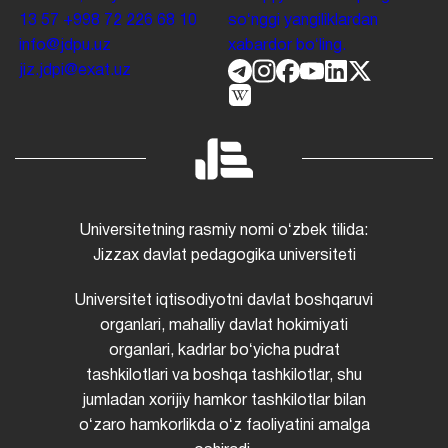
13 57
+998 72 226 68 10
soʻnggi yangiliklardan
info@jdpu.uz
xabardor boʻling.
jiz.jdpi@exat.uz
Universitetning rasmiy nomi oʻzbek tilida:
Jizzax davlat pedagogika universiteti
Universitet iqtisodiyotni davlat boshqaruvi
organlari, mahalliy davlat hokimiyati
organlari, kadrlar boʻyicha pudrat
tashkilotlari va boshqa tashkilotlar, shu
jumladan xorijiy hamkor tashkilotlar bilan
oʻzaro hamkorlikda oʻz faoliyatini amalga