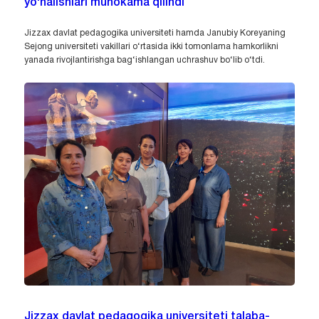
yo‘nalishlari muhokama qilindi
Jizzax davlat pedagogika universiteti hamda Janubiy Koreyaning
Sejong universiteti vakillari o‘rtasida ikki tomonlama hamkorlikni
yanada rivojlantirishga bag‘ishlangan uchrashuv bo‘lib o‘tdi.
Jizzax davlat pedagogika universiteti talaba-