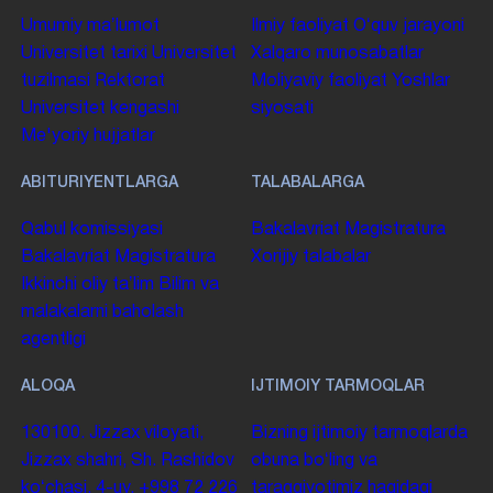
Umumiy maʼlumot
Ilmiy faoliyat
Oʻquv jarayoni
Universitet tarixi
Universitet
Xalqaro munosabatlar
tuzilmasi
Rektorat
Moliyaviy faoliyat
Yoshlar
Universitet kengashi
siyosati
Me'yoriy hujjatlar
ABITURIYENTLARGA
TALABALARGA
Qabul komissiyasi
Bakalavriat
Magistratura
Bakalavriat
Magistratura
Xorijiy talabalar
Ikkinchi oliy taʼlim
Bilim va
malakalarni baholash
agentligi
ALOQA
IJTIMOIY TARMOQLAR
130100. Jizzax viloyati,
Bizning ijtimoiy tarmoqlarda
Jizzax shahri, Sh. Rashidov
obuna boʻling va
koʻchasi, 4-uy.
+998 72 226
taraqqiyotimiz haqidagi