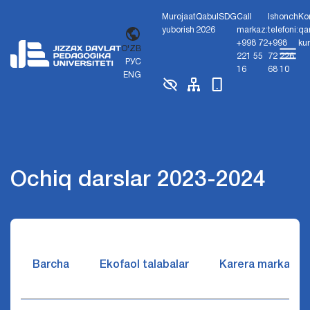
Murojaat
Qabul
SDG
Call
Ishonch
Ko
yuborish
2026
markaz:
telefoni:
qa
+998 72
+998
ku
O'ZB
221 55
72 226
РУС
16
68 10
ENG
Ochiq darslar 2023-2024
Barcha
Ekofaol talabalar
Karera markazi