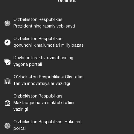
oshiradi.
Oʻzbekiston Respublikasi
Prezidentining rasmiy veb-sayti
Oʻzbekiston Respublikasi
qonunchilik maʼlumotlari milliy bazasi
Davlat interaktiv xizmatlarining
yagona portali
Oʻzbekiston Respublikasi Oliy taʼlim,
fan va innovatsiyalar vazirligi
Oʻzbekiston Respublikasi
Maktabgacha va maktab taʼlimi
vazirligi
Oʻzbekiston Respublikasi Hukumat
portali