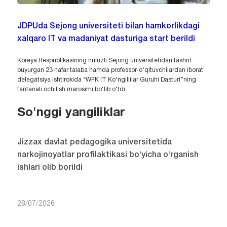
JDPUda Sejong universiteti bilan hamkorlikdagi
xalqaro IT va madaniyat dasturiga start berildi
Koreya Respublikasining nufuzli Sejong universitetidan tashrif
buyurgan 23 nafar talaba hamda professor-o‘qituvchilardan iborat
delegatsiya ishtirokida “WFK IT Ko‘ngillilar Guruhi Dasturi”ning
tantanali ochilish marosimi bo‘lib o‘tdi.
So'nggi yangiliklar
Jizzax davlat pedagogika universitetida
narkojinoyatlar profilaktikasi bo‘yicha o‘rganish
ishlari olib borildi
28/07/2026