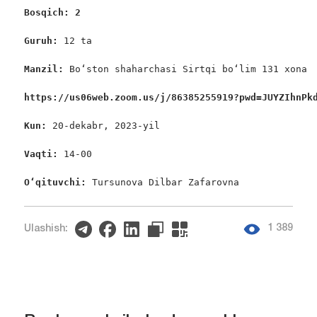
Bosqich: 2
Guruh: 
12 ta

Manzil: 
Bo‘ston shaharchasi Sirtqi bo‘lim 131 xona

https://us06web.zoom.us/j/86385255919?pwd=JUYZIhnPk
Kun: 
20-dekabr, 2023-yil

Vaqti: 
14-00

O‘qituvchi: 
Tursunova Dilbar Zafarovna
1 389
Ulashish: