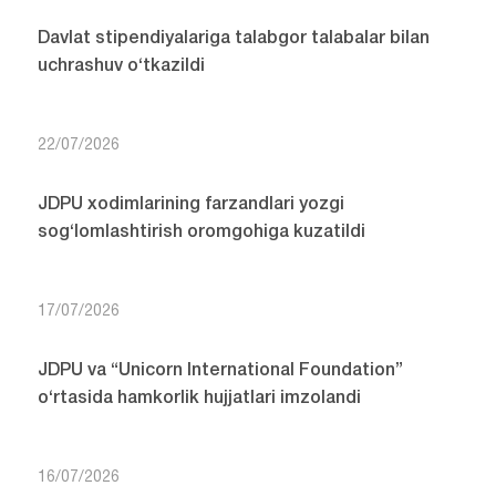
Davlat stipendiyalariga talabgor talabalar bilan
uchrashuv o‘tkazildi
22/07/2026
JDPU xodimlarining farzandlari yozgi
sog‘lomlashtirish oromgohiga kuzatildi
17/07/2026
JDPU va “Unicorn International Foundation”
o‘rtasida hamkorlik hujjatlari imzolandi
16/07/2026