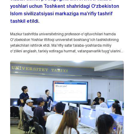
yoshlari uchun Toshkent shahridagi O‘zbekiston
Islom sivilizatsiyasi markaziga ma’rifiy tashrif
tashkil etildi.
Mazkur tashrifda universitetning professor-o‘qituvchilari hamda
O‘zbekiston Yoshlar ittifoqi universitet boshlang‘ich tashkilotining
yetakchilari ishtirok etdi. Ma’rifiy safar talaba-yoshlarda milliy
o‘zlikni anglash, tarixiy xotiraga hurmat, vatanparvarlik tuyg‘ularini...