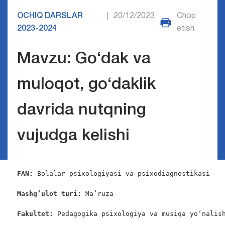
OCHIQ DARSLAR
20/12/2023
Chop
|
2023-2024
etish
Mavzu: Go‘dak va
muloqot, go‘daklik
davrida nutqning
vujudga kelishi
FAN:
 Bolalar psixologiyasi va psixodiagnostikasi

Mashg‘ulot turi:
 Ma’ruza

Fakultet:
 Pedagogika psixologiya va musiqa yo‘nalish