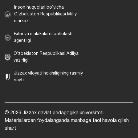
Inson huquqlari bo‘yicha
O‘zbekiston Respublikasi Milliy
markazi
Bilim va malakalarni baholash
agentligi
O‘zbekiston Respublikasi Adliya
vazirligi
Jizzax viloyati hokimligining rasmiy
sayti
© 2026 Jizzax davlat pedagogika universiteti
Materiallardan foydalanganda manbaga faol havola qilish
shart