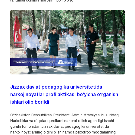
tantanali ochilish marosimi bo‘lib o‘tdi.
Jizzax davlat pedagogika universitetida
narkojinoyatlar profilaktikasi bo‘yicha o‘rganish
ishlari olib borildi
O‘zbekiston Respublikasi Prezidenti Administratsiyasi huzuridagi
Narkotiklar va o‘qotar qurollarni nazorat qilish agentligi ishchi
guruhi tomonidan Jizzax davlat pedagogika universitetida
narkojinoyatlarning oldini olish hamda psixotrop moddalarning...