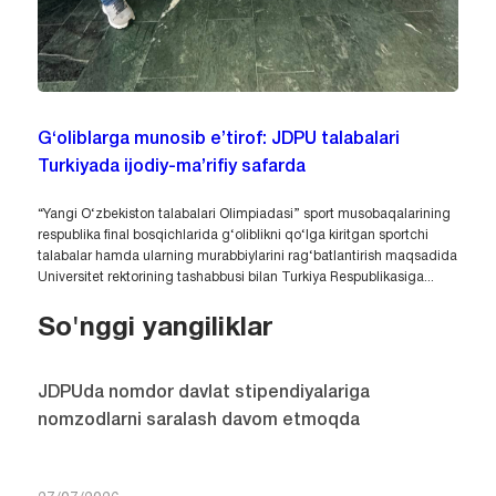
G‘oliblarga munosib e’tirof: JDPU talabalari
Turkiyada ijodiy-ma’rifiy safarda
“Yangi O‘zbekiston talabalari Olimpiadasi” sport musobaqalarining
respublika final bosqichlarida g‘oliblikni qo‘lga kiritgan sportchi
talabalar hamda ularning murabbiylarini rag‘batlantirish maqsadida
Universitet rektorining tashabbusi bilan Turkiya Respublikasiga...
So'nggi yangiliklar
JDPUda nomdor davlat stipendiyalariga
nomzodlarni saralash davom etmoqda