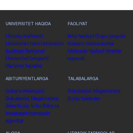
UNIVERSITET HAQIDA
FAOLIYAT
Umumiy maʼlumot
Ilmiy faoliyat
Oʻquv jarayoni
Universitet tarixi
Universitet
Xalqaro munosabatlar
tuzilmasi
Rektorat
Moliyaviy faoliyat
Yoshlar
Universitet kengashi
siyosati
Me'yoriy hujjatlar
ABITURIYENTLARGA
TALABALARGA
Qabul komissiyasi
Bakalavriat
Magistratura
Bakalavriat
Magistratura
Xorijiy talabalar
Ikkinchi oliy taʼlim
Bilim va
malakalarni baholash
agentligi