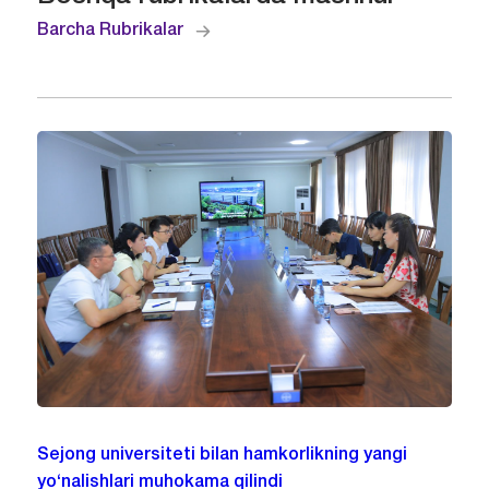
Barcha Rubrikalar
Sejong universiteti bilan hamkorlikning yangi
yo‘nalishlari muhokama qilindi