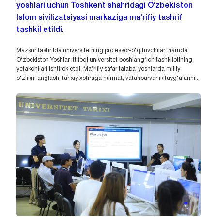
yoshlari uchun Toshkent shahridagi O‘zbekiston
Islom sivilizatsiyasi markaziga ma’rifiy tashrif
tashkil etildi.
Mazkur tashrifda universitetning professor-o‘qituvchilari hamda
O‘zbekiston Yoshlar ittifoqi universitet boshlang‘ich tashkilotining
yetakchilari ishtirok etdi. Ma’rifiy safar talaba-yoshlarda milliy
o‘zlikni anglash, tarixiy xotiraga hurmat, vatanparvarlik tuyg‘ularini...