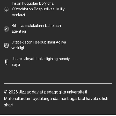
Inson huquqlari bo‘yicha
O‘zbekiston Respublikasi Milliy
markazi
Bilim va malakalarni baholash
agentligi
O‘zbekiston Respublikasi Adliya
vazirligi
Jizzax viloyati hokimligining rasmiy
sayti
© 2026 Jizzax davlat pedagogika universiteti
Materiallardan foydalanganda manbaga faol havola qilish
shart