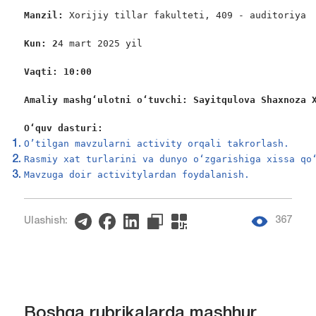
Manzil: 
Xorijiy tillar fakulteti, 409 - auditoriya

Kun: 2
4 mart 2025 yil

Vaqti: 10:00
Amaliy mashgʻulotni oʻtuvchi: Sayitqulova Shaxnoza 
O‘quv dasturi:
O’tilgan mavzularni activity orqali takrorlash.
Rasmiy xat turlarini va dunyo oʻzgarishiga xissa qo
Mavzuga doir activitylardan foydalanish.
367
Ulashish:
Boshqa rubrikalarda mashhur