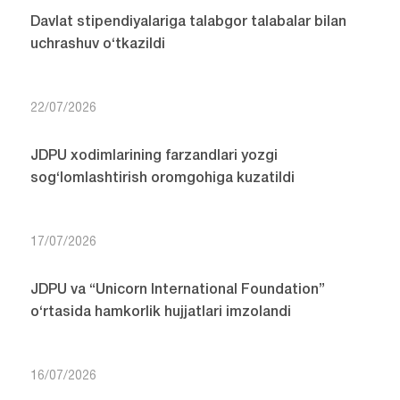
Davlat stipendiyalariga talabgor talabalar bilan
uchrashuv o‘tkazildi
22/07/2026
JDPU xodimlarining farzandlari yozgi
sog‘lomlashtirish oromgohiga kuzatildi
17/07/2026
JDPU va “Unicorn International Foundation”
o‘rtasida hamkorlik hujjatlari imzolandi
16/07/2026