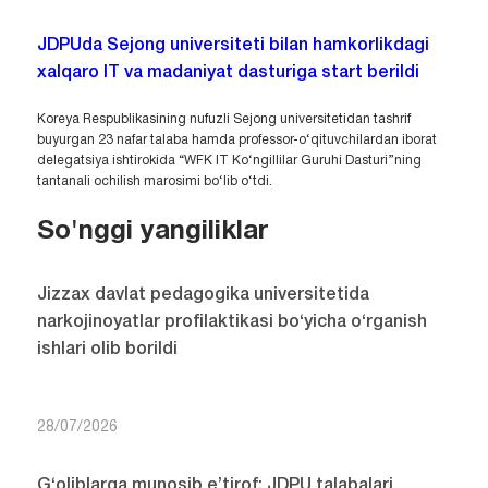
JDPUda Sejong universiteti bilan hamkorlikdagi
xalqaro IT va madaniyat dasturiga start berildi
Koreya Respublikasining nufuzli Sejong universitetidan tashrif
buyurgan 23 nafar talaba hamda professor-o‘qituvchilardan iborat
delegatsiya ishtirokida “WFK IT Ko‘ngillilar Guruhi Dasturi”ning
tantanali ochilish marosimi bo‘lib o‘tdi.
So'nggi yangiliklar
Jizzax davlat pedagogika universitetida
narkojinoyatlar profilaktikasi bo‘yicha o‘rganish
ishlari olib borildi
28/07/2026
G‘oliblarga munosib e’tirof: JDPU talabalari