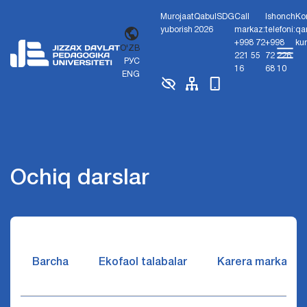
Murojaat
Qabul
SDG
Call
Ishonch
Ko
yuborish
2026
markaz:
telefoni:
qa
+998 72
+998
ku
O'ZB
221 55
72 226
РУС
16
68 10
ENG
Ochiq darslar
Barcha
Ekofaol talabalar
Karera markazi