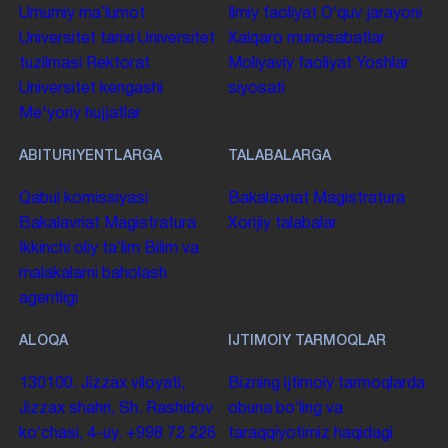
Umumiy maʼlumot
Ilmiy faoliyat
Oʻquv jarayoni
Universitet tarixi
Universitet
Xalqaro munosabatlar
tuzilmasi
Rektorat
Moliyaviy faoliyat
Yoshlar
Universitet kengashi
siyosati
Me'yoriy hujjatlar
ABITURIYENTLARGA
TALABALARGA
Qabul komissiyasi
Bakalavriat
Magistratura
Bakalavriat
Magistratura
Xorijiy talabalar
Ikkinchi oliy taʼlim
Bilim va
malakalarni baholash
agentligi
ALOQA
IJTIMOIY TARMOQLAR
130100. Jizzax viloyati,
Bizning ijtimoiy tarmoqlarda
Jizzax shahri, Sh. Rashidov
obuna boʻling va
koʻchasi, 4-uy.
+998 72 226
taraqqiyotimiz haqidagi