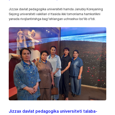
Jizzax davlat pedagogika universiteti hamda Janubiy Koreyaning
Sejong universiteti vakillari o‘rtasida ikki tomonlama hamkorlikni
yanada rivojlantirishga bag‘ishlangan uchrashuv bo‘lib o‘tdi.
Jizzax davlat pedagogika universiteti talaba-