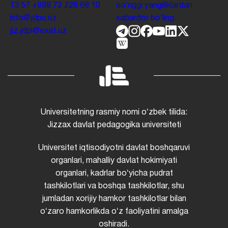
13 57
+998 72 226 68 10
soʻnggi yangiliklardan
info@jdpu.uz
xabardor boʻling.
jiz.jdpi@exat.uz
Universitetning rasmiy nomi oʻzbek tilida:
Jizzax davlat pedagogika universiteti
Universitet iqtisodiyotni davlat boshqaruvi
organlari, mahalliy davlat hokimiyati
organlari, kadrlar boʻyicha pudrat
tashkilotlari va boshqa tashkilotlar, shu
jumladan xorijiy hamkor tashkilotlar bilan
oʻzaro hamkorlikda oʻz faoliyatini amalga
oshiradi.