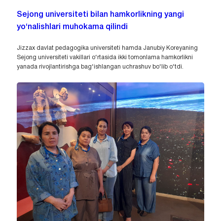
Sejong universiteti bilan hamkorlikning yangi
yo‘nalishlari muhokama qilindi
Jizzax davlat pedagogika universiteti hamda Janubiy Koreyaning
Sejong universiteti vakillari o‘rtasida ikki tomonlama hamkorlikni
yanada rivojlantirishga bag‘ishlangan uchrashuv bo‘lib o‘tdi.