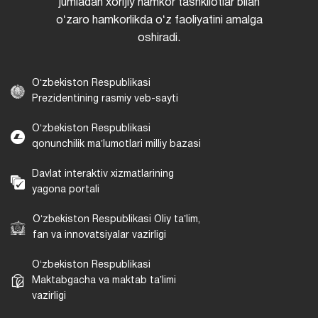
jumladan xorijiy hamkor tashkilotlar bilan
oʻzaro hamkorlikda oʻz faoliyatini amalga
oshiradi.
Oʻzbekiston Respublikasi
Prezidentining rasmiy veb-sayti
Oʻzbekiston Respublikasi
qonunchilik maʼlumotlari milliy bazasi
Davlat interaktiv xizmatlarining
yagona portali
Oʻzbekiston Respublikasi Oliy taʼlim,
fan va innovatsiyalar vazirligi
Oʻzbekiston Respublikasi
Maktabgacha va maktab taʼlimi
vazirligi