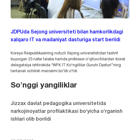
JDPUda Sejong universiteti bilan hamkorlikdagi
xalqaro IT va madaniyat dasturiga start berildi
Koreya Respublikasining nufuzli Sejong universitetidan tashrif
buyurgan 23 nafar talaba hamda professor-o‘qituvchilardan iborat
delegatsiya ishtirokida “WFK IT Ko‘ngillilar Guruhi Dasturi”ning
tantanali ochilish marosimi bo‘lib o‘tdi.
So'nggi yangiliklar
Jizzax davlat pedagogika universitetida
narkojinoyatlar profilaktikasi bo‘yicha o‘rganish
ishlari olib borildi