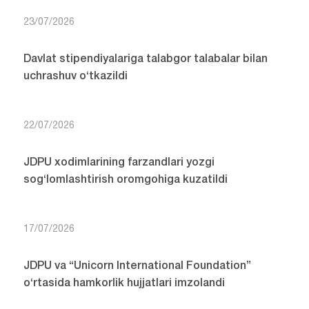
23/07/2026
Davlat stipendiyalariga talabgor talabalar bilan
uchrashuv o‘tkazildi
22/07/2026
JDPU xodimlarining farzandlari yozgi
sog‘lomlashtirish oromgohiga kuzatildi
17/07/2026
JDPU va “Unicorn International Foundation”
o‘rtasida hamkorlik hujjatlari imzolandi