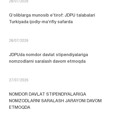
28/07/2026
G‘oliblarga munosib e’tirof: JDPU talabalari
Turkiyada ijodiy-ma’rifiy safarda
28/07/2026
JDPUda nomdor davlat stipendiyalariga
nomzodlarni saralash davom etmoqda
27/07/2026
NOMDOR DAVLAT STIPENDIYALARIGA
NOMZODLARNI SARALASH JARAYONI DAVOM
ETMOQDA