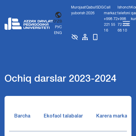
Murojaat
Qabul
SDG
Call
Ishonch
Ko
yuborish
2026
markaz:
telefoni:
qa
+998 72
+998
ku
O'ZB
221 55
72 226
РУС
16
68 10
ENG
Ochiq darslar 2023-2024
Barcha
Ekofaol talabalar
Karera markazi