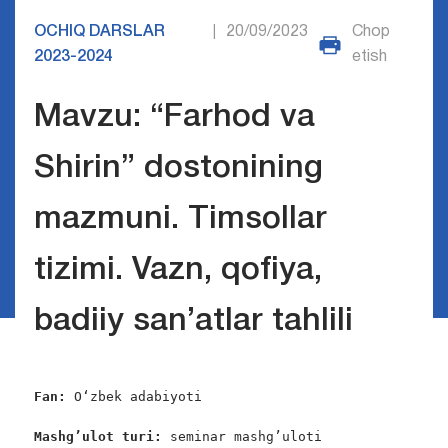
OCHIQ DARSLAR
20/09/2023
Chop
|
2023-2024
etish
Mavzu: “Farhod va
Shirin” dostonining
mazmuni. Timsollar
tizimi. Vazn, qofiya,
badiiy san’atlar tahlili
Fan:
 Oʻzbek adabiyoti

Mashg’ulot turi:
 seminar mashg’uloti
