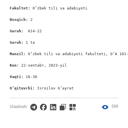
Fakultet:
 Oʻzbek tili va adabiyoti

Bosqich: 
2

Guruh:  
614-22

Guruh: 
1 ta

Manzil: 
Oʻzbek tili va adabiyoti fakulteti, O‘A 101-
Kun: 
22-sentabr, 2023-yil

Vaqti: 
16-30

O’qituvchi: 
Isroilov G‘ayrat
590
Ulashish: