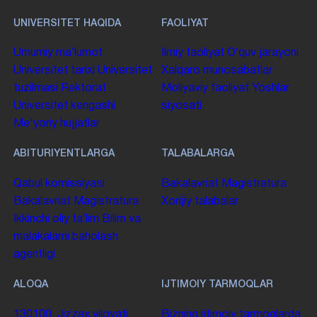
UNIVERSITET HAQIDA
FAOLIYAT
Umumiy maʼlumot
Ilmiy faoliyat
Oʻquv jarayoni
Universitet tarixi
Universitet
Xalqaro munosabatlar
tuzilmasi
Rektorat
Moliyaviy faoliyat
Yoshlar
Universitet kengashi
siyosati
Me'yoriy hujjatlar
ABITURIYENTLARGA
TALABALARGA
Qabul komissiyasi
Bakalavriat
Magistratura
Bakalavriat
Magistratura
Xorijiy talabalar
Ikkinchi oliy taʼlim
Bilim va
malakalarni baholash
agentligi
ALOQA
IJTIMOIY TARMOQLAR
130100. Jizzax viloyati,
Bizning ijtimoiy tarmoqlarda