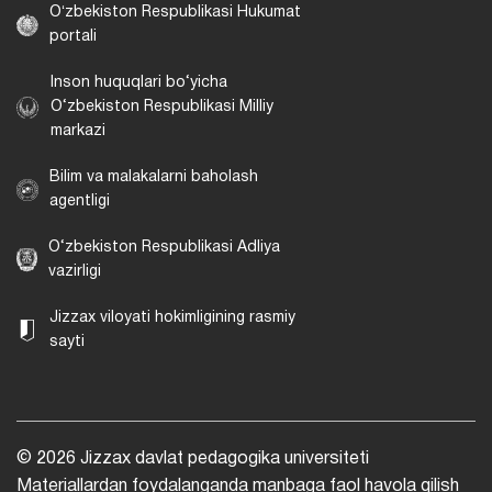
Oʻzbekiston Respublikasi Hukumat
portali
Inson huquqlari bo‘yicha
O‘zbekiston Respublikasi Milliy
markazi
Bilim va malakalarni baholash
agentligi
O‘zbekiston Respublikasi Adliya
vazirligi
Jizzax viloyati hokimligining rasmiy
sayti
© 2026 Jizzax davlat pedagogika universiteti
Materiallardan foydalanganda manbaga faol havola qilish