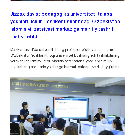
Jizzax davlat pedagogika universiteti talaba-
yoshlari uchun Toshkent shahridagi O‘zbekiston
Islom sivilizatsiyasi markaziga ma’rifiy tashrif
tashkil etildi.
Mazkur tashrifda universitetning professor-o‘qituvchilari hamda
O‘zbekiston Yoshlar ittifoqi universitet boshlang‘ich tashkilotining
yetakchilari ishtirok etdi. Ma’rifiy safar talaba-yoshlarda milliy
o‘zlikni anglash, tarixiy xotiraga hurmat, vatanparvarlik tuyg‘ularini...