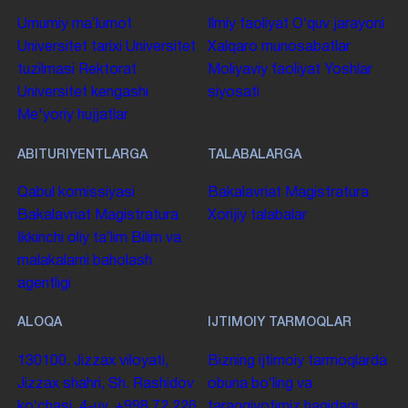
Umumiy maʼlumot
Ilmiy faoliyat
Oʻquv jarayoni
Universitet tarixi
Universitet
Xalqaro munosabatlar
tuzilmasi
Rektorat
Moliyaviy faoliyat
Yoshlar
Universitet kengashi
siyosati
Me'yoriy hujjatlar
ABITURIYENTLARGA
TALABALARGA
Qabul komissiyasi
Bakalavriat
Magistratura
Bakalavriat
Magistratura
Xorijiy talabalar
Ikkinchi oliy taʼlim
Bilim va
malakalarni baholash
agentligi
ALOQA
IJTIMOIY TARMOQLAR
130100. Jizzax viloyati,
Bizning ijtimoiy tarmoqlarda
Jizzax shahri, Sh. Rashidov
obuna boʻling va
koʻchasi, 4-uy.
+998 72 226
taraqqiyotimiz haqidagi