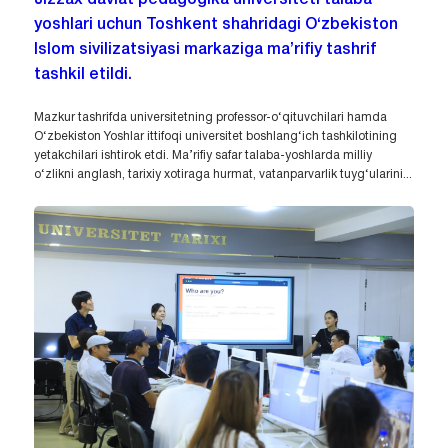
yoshlari uchun Toshkent shahridagi O‘zbekiston
Islom sivilizatsiyasi markaziga ma’rifiy tashrif
tashkil etildi.
Mazkur tashrifda universitetning professor-o‘qituvchilari hamda
O‘zbekiston Yoshlar ittifoqi universitet boshlang‘ich tashkilotining
yetakchilari ishtirok etdi. Ma’rifiy safar talaba-yoshlarda milliy
o‘zlikni anglash, tarixiy xotiraga hurmat, vatanparvarlik tuyg‘ularini...