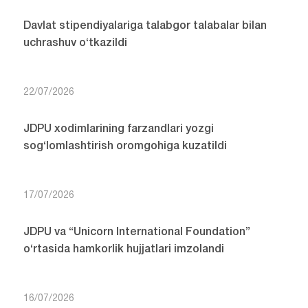
Davlat stipendiyalariga talabgor talabalar bilan
uchrashuv o‘tkazildi
22/07/2026
JDPU xodimlarining farzandlari yozgi
sog‘lomlashtirish oromgohiga kuzatildi
17/07/2026
JDPU va “Unicorn International Foundation”
o‘rtasida hamkorlik hujjatlari imzolandi
16/07/2026