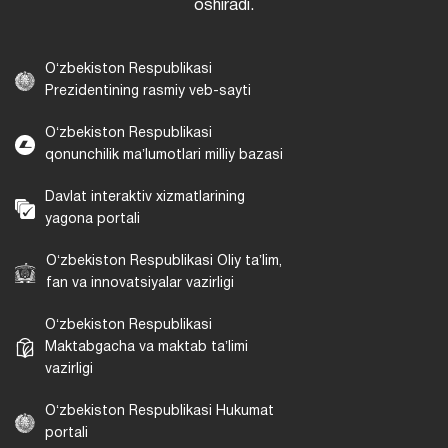
oshiradi.
Oʻzbekiston Respublikasi
Prezidentining rasmiy veb-sayti
Oʻzbekiston Respublikasi
qonunchilik maʼlumotlari milliy bazasi
Davlat interaktiv xizmatlarining
yagona portali
Oʻzbekiston Respublikasi Oliy taʼlim,
fan va innovatsiyalar vazirligi
Oʻzbekiston Respublikasi
Maktabgacha va maktab taʼlimi
vazirligi
Oʻzbekiston Respublikasi Hukumat
portali