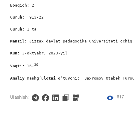
Bosqich: 
2

Guruh:  
913-22

Guruh: 
1 ta

Manzil: 
Jizzax davlat pedagogika universiteti ochiq 
Kun: 
3-oktyabr, 2023-yil

30
Vaqti: 
16-
Amaliy mashgʻulotni oʻtuvchi: 
 Baxromov Otabek Turs
617
Ulashish: