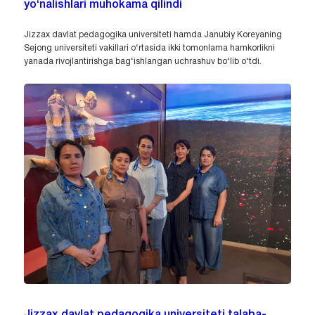
yo‘nalishlari muhokama qilindi
Jizzax davlat pedagogika universiteti hamda Janubiy Koreyaning
Sejong universiteti vakillari o‘rtasida ikki tomonlama hamkorlikni
yanada rivojlantirishga bag‘ishlangan uchrashuv bo‘lib o‘tdi.
Jizzax davlat pedagogika universiteti talaba-