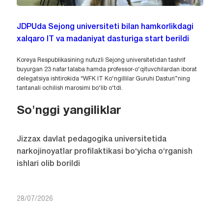
JDPUda Sejong universiteti bilan hamkorlikdagi
xalqaro IT va madaniyat dasturiga start berildi
Koreya Respublikasining nufuzli Sejong universitetidan tashrif
buyurgan 23 nafar talaba hamda professor-o‘qituvchilardan iborat
delegatsiya ishtirokida “WFK IT Ko‘ngillilar Guruhi Dasturi”ning
tantanali ochilish marosimi bo‘lib o‘tdi.
So'nggi yangiliklar
Jizzax davlat pedagogika universitetida
narkojinoyatlar profilaktikasi bo‘yicha o‘rganish
ishlari olib borildi
28/07/2026