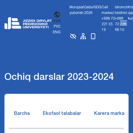
Murojaat
Qabul
SDG
Call
Ishonch
Ko
yuborish
2026
markaz:
telefoni:
qa
+998 72
+998
ku
O'ZB
221 55
72 226
РУС
16
68 10
ENG
Ochiq darslar 2023-2024
Barcha
Ekofaol talabalar
Karera markazi