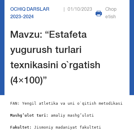
OCHIQ DARSLAR
01/10/2023
Chop
|
2023-2024
etish
Mavzu: “Estafeta
yugurush turlari
texnikasini o`rgatish
(4×100)”
FAN: Yengil atletika va uni o`qitish metodikasi  

Mashg’ulot turi:
 amaliy mashg’uloti

Fakultet:
 Jismoniy madaniyat fakulteti
