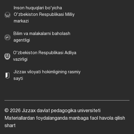
Inson huquqlari bo‘yicha
O‘zbekiston Respublikasi Milliy
markazi
Bilim va malakalarni baholash
agentligi
O‘zbekiston Respublikasi Adliya
vazirligi
Jizzax viloyati hokimligining rasmiy
sayti
© 2026 Jizzax davlat pedagogika universiteti
Materiallardan foydalanganda manbaga faol havola qilish
shart