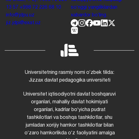
13 57
+998 72 226 68 10
soʻnggi yangiliklardan
info@jdpu.uz
xabardor boʻling.
jiz.jdpi@exat.uz
Universitetning rasmiy nomi oʻzbek tilida:
Jizzax davlat pedagogika universiteti
Universitet iqtisodiyotni davlat boshqaruvi
organlari, mahalliy davlat hokimiyati
organlari, kadrlar boʻyicha pudrat
tashkilotlari va boshqa tashkilotlar, shu
jumladan xorijiy hamkor tashkilotlar bilan
oʻzaro hamkorlikda oʻz faoliyatini amalga