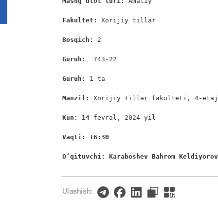
Mashg’ulot turi:
 Amaliy

Fakultet:
 Xorijiy tillar

Bosqich: 
2

Guruh:  
743-22

Guruh: 
1 ta

Manzil: 
Xorijiy tillar fakulteti, 4-etaj
Kun: 14
-fevral, 2024-yil

Vaqti: 16:30
O‘qituvchi: Karaboshev Bahrom Keldiyoro
Ulashish: