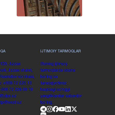
OQA
IJTIMOIY TARMOQLAR
100. Jizzax
Bizning ijtimoiy
yati, Jizzax shahri,
tarmoqlarda obuna
 Rashidov koʻchasi,
boʻling va
y.
+998 72 226 13
taraqqiyotimiz
+998 72 226 68 10
haqidagi soʻnggi
o@jdpu.uz
yangiliklardan xabardor
.jdpi@exat.uz
boʻling.