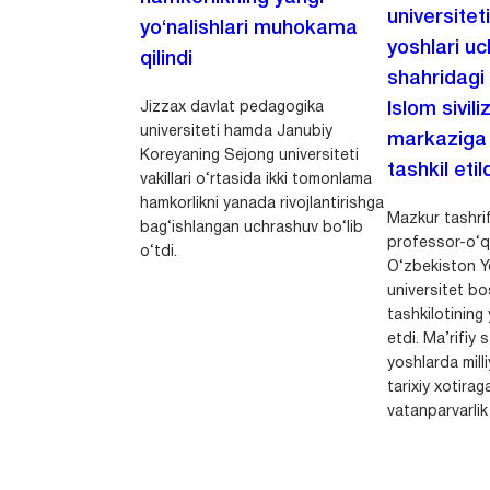
universitet
yo‘nalishlari muhokama
yoshlari u
qilindi
shahridagi
Jizzax davlat pedagogika
Islom sivili
universiteti hamda Janubiy
markaziga m
Koreyaning Sejong universiteti
tashkil etild
vakillari o‘rtasida ikki tomonlama
hamkorlikni yanada rivojlantirishga
Mazkur tashrif
bag‘ishlangan uchrashuv bo‘lib
professor-o‘q
o‘tdi.
O‘zbekiston Yo
universitet bo
tashkilotining 
etdi. Ma’rifiy 
yoshlarda milli
tarixiy xotirag
vatanparvarlik t