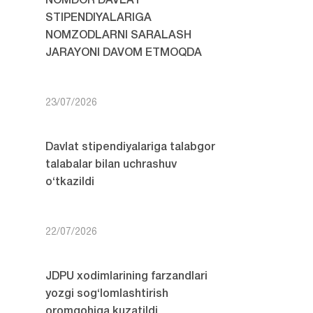
NOMDOR DAVLAT
STIPENDIYALARIGA
NOMZODLARNI SARALASH
JARAYONI DAVOM ETMOQDA
23/07/2026
Davlat stipendiyalariga talabgor
talabalar bilan uchrashuv
o‘tkazildi
22/07/2026
JDPU xodimlarining farzandlari
yozgi sog‘lomlashtirish
oromgohiga kuzatildi