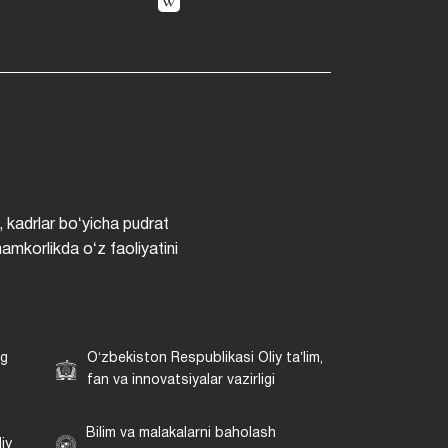
, kadrlar boʻyicha pudrat
hamkorlikda oʻz faoliyatini
ng
Oʻzbekiston Respublikasi Oliy taʼlim,
fan va innovatsiyalar vazirligi
Bilim va malakalarni baholash
iy