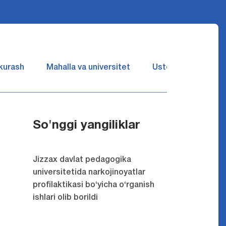
 kurash
Mahalla va universitet
Ustozlar suhbatin 
So'nggi yangiliklar
Jizzax davlat pedagogika
universitetida narkojinoyatlar
profilaktikasi bo‘yicha o‘rganish
ishlari olib borildi