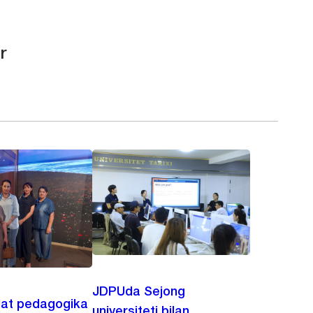
r
JDPUda Sejong
lat pedagogika
universiteti bilan