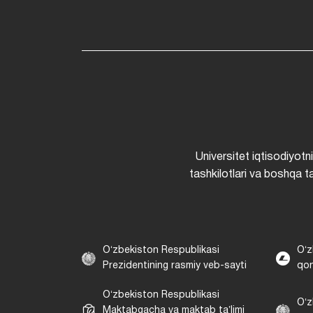
Universitet iqtisodiyotn
tashkilotlari va boshqa ta
Oʻzbekiston Respublikasi
Oʻz
Prezidentining rasmiy veb-sayti
qon
Oʻzbekiston Respublikasi
Oʻz
Maktabgacha va maktab taʼlimi