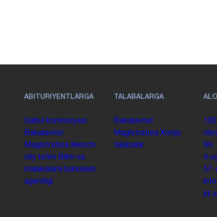
ABITURIYENTLARGA
TALABALARGA
AL
Qabul komissiyasi
Bakalavriat
130
Bakalavriat
Magistratura
Xorijiy
vilo
Magistratura
Ikkinchi
talabalar
Sh.
oliy taʼlim
Bilim va
4-u
malakalarni baholash
57
agentligi
inf
jiz