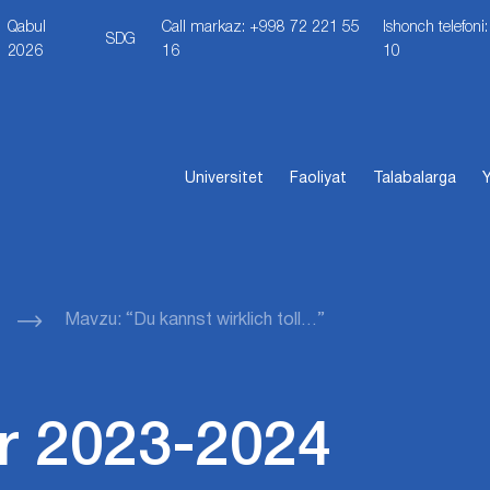
Qabul
Call markaz: +998 72 221 55
Ishonch telefon
SDG
2026
16
10
Universitet
Faoliyat
Talabalarga
Y
Mavzu: “Du kannst wirklich toll…”
r 2023-2024