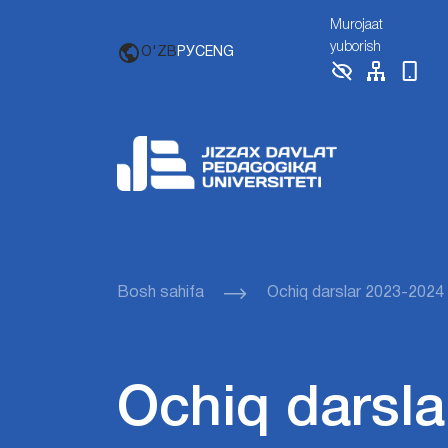
Murojaat
yuborish
O'ZB
РУС
ENG
Bosh sahifa
Ochiq darslar 2023-2024
Ochiq darsla