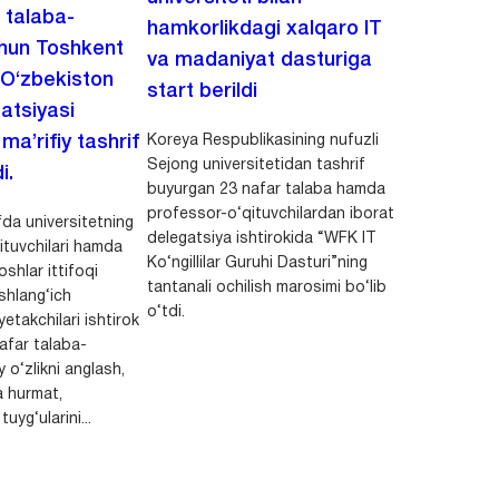
i talaba-
hamkorlikdagi xalqaro IT
chun Toshkent
va madaniyat dasturiga
 O‘zbekiston
start berildi
zatsiyasi
Koreya Respublikasining nufuzli
a’rifiy tashrif
Sejong universitetidan tashrif
i.
buyurgan 23 nafar talaba hamda
professor-o‘qituvchilardan iborat
da universitetning
delegatsiya ishtirokida “WFK IT
ituvchilari hamda
Ko‘ngillilar Guruhi Dasturi”ning
shlar ittifoqi
tantanali ochilish marosimi bo‘lib
shlang‘ich
o‘tdi.
yetakchilari ishtirok
safar talaba-
y o‘zlikni anglash,
a hurmat,
uyg‘ularini...