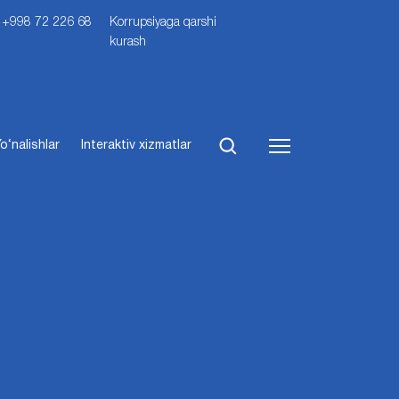
i: +998 72 226 68
Korrupsiyaga qarshi
kurash
o‘nalishlar
Interaktiv xizmatlar