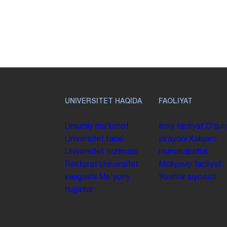
UNIVERSITET HAQIDA
FAOLIYAT
Umumiy maʼlumot
Ilmiy faoliyat
Oʻquv
Universitet tarixi
jarayoni
Xalqaro
Universitet tuzilmasi
munosabatlar
Rektorat
Universitet
Moliyaviy faoliyat
kengashi
Me'yoriy
Yoshlar siyosati
hujjatlar