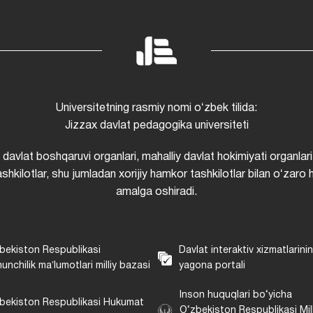
Universitetning rasmiy nomi oʻzbek tilida:
Jizzax davlat pedagogika universiteti
i davlat boshqaruvi organlari, mahalliy davlat hokimiyati organlari
shkilotlar, shu jumladan xorijiy hamkor tashkilotlar bilan oʻzaro 
amalga oshiradi.
bekiston Respublikasi
Davlat interaktiv xizmatlarini
unchilik maʼlumotlari milliy bazasi
yagona portali
Inson huquqlari bo‘yicha
bekiston Respublikasi Hukumat
O‘zbekiston Respublikasi Mill