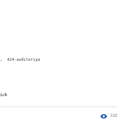
,  424-auditoriya

vich 
532