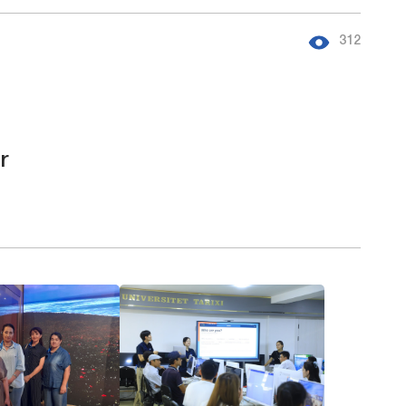
312
r