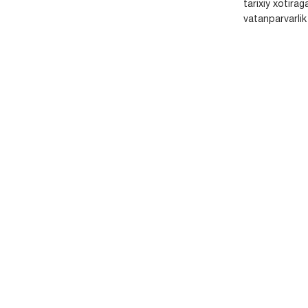
tarixiy xotirag
vatanparvarlik t