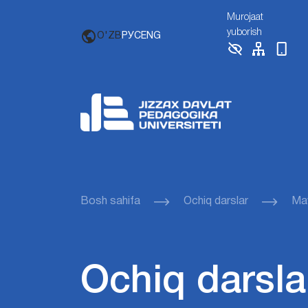
Murojaat
yuborish
O'ZB
РУС
ENG
Bosh sahifa
Ochiq darslar
Mav
Ochiq darsla