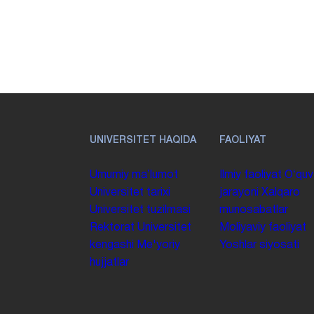
UNIVERSITET HAQIDA
FAOLIYAT
Umumiy maʼlumot
Ilmiy faoliyat
Oʻquv
Universitet tarixi
jarayoni
Xalqaro
Universitet tuzilmasi
munosabatlar
Rektorat
Universitet
Moliyaviy faoliyat
kengashi
Me'yoriy
Yoshlar siyosati
hujjatlar