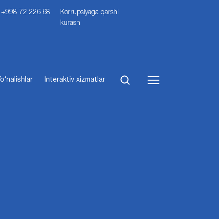
i: +998 72 226 68
Korrupsiyaga qarshi
kurash
o‘nalishlar
Interaktiv xizmatlar