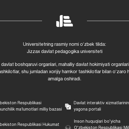
Universitetning rasmiy nomi oʻzbek tilida:
Jizzax davlat pedagogika universiteti
i davlat boshqaruvi organlari, mahalliy davlat hokimiyati organlari
shkilotlar, shu jumladan xorijiy hamkor tashkilotlar bilan oʻzaro 
amalga oshiradi.
bekiston Respublikasi
Davlat interaktiv xizmatlarini
unchilik maʼlumotlari milliy bazasi
yagona portali
Inson huquqlari bo‘yicha
bekiston Respublikasi Hukumat
O‘zbekiston Respublikasi Mill