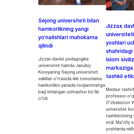
Sejong universiteti bilan
Jizzax dav
hamkorlikning yangi
universitet
yo‘nalishlari muhokama
yoshlari u
qilindi
shahridagi
Jizzax davlat pedagogika
Islom sivili
universiteti hamda Janubiy
markaziga m
Koreyaning Sejong universiteti
tashkil etild
vakillari o‘rtasida ikki tomonlama
hamkorlikni yanada rivojlantirishga
Mazkur tashrif
bag‘ishlangan uchrashuv bo‘lib
professor-o‘q
o‘tdi.
O‘zbekiston Yo
universitet bo
tashkilotining 
etdi. Ma’rifiy 
yoshlarda milli