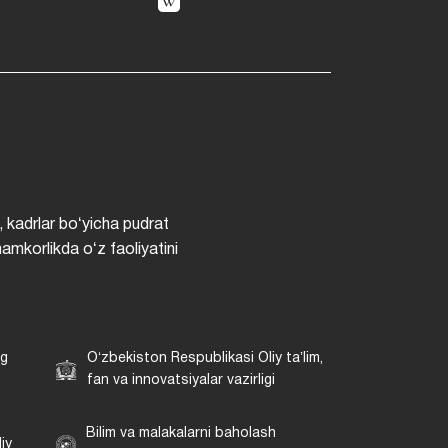
, kadrlar boʻyicha pudrat
hamkorlikda oʻz faoliyatini
ng
Oʻzbekiston Respublikasi Oliy taʼlim,
fan va innovatsiyalar vazirligi
Bilim va malakalarni baholash
iy