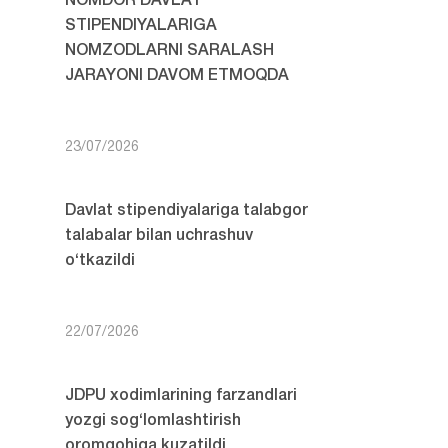
NOMDOR DAVLAT
STIPENDIYALARIGA
NOMZODLARNI SARALASH
JARAYONI DAVOM ETMOQDA
23/07/2026
Davlat stipendiyalariga talabgor
talabalar bilan uchrashuv
o‘tkazildi
22/07/2026
JDPU xodimlarining farzandlari
yozgi sog‘lomlashtirish
oromgohiga kuzatildi