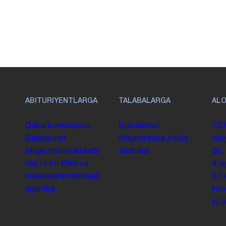
ABITURIYENTLARGA
TALABALARGA
AL
Qabul komissiyasi
Bakalavriat
130
Bakalavriat
Magistratura
Xorijiy
vilo
Magistratura
Ikkinchi
talabalar
Sh.
oliy taʼlim
Bilim va
4-u
malakalarni baholash
57
agentligi
inf
jiz