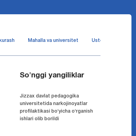
 kurash
Mahalla va universitet
Ustozlar suhbatin 
So'nggi yangiliklar
Jizzax davlat pedagogika
universitetida narkojinoyatlar
profilaktikasi bo‘yicha o‘rganish
ishlari olib borildi