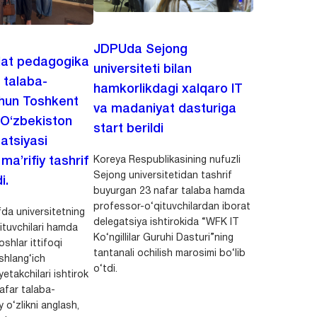
JDPUda Sejong
lat pedagogika
universiteti bilan
i talaba-
hamkorlikdagi xalqaro IT
chun Toshkent
va madaniyat dasturiga
 O‘zbekiston
start berildi
zatsiyasi
Koreya Respublikasining nufuzli
a’rifiy tashrif
Sejong universitetidan tashrif
i.
buyurgan 23 nafar talaba hamda
professor-o‘qituvchilardan iborat
da universitetning
delegatsiya ishtirokida “WFK IT
ituvchilari hamda
Ko‘ngillilar Guruhi Dasturi”ning
shlar ittifoqi
tantanali ochilish marosimi bo‘lib
shlang‘ich
o‘tdi.
yetakchilari ishtirok
safar talaba-
y o‘zlikni anglash,