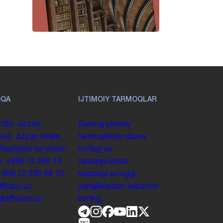
OQA
IJTIMOIY TARMOQLAR
100. Jizzax
Bizning ijtimoiy
yati, Jizzax shahri,
tarmoqlarda obuna
 Rashidov koʻchasi,
boʻling va
y.
+998 72 226 13
taraqqiyotimiz
+998 72 226 68 10
haqidagi soʻnggi
o@jdpu.uz
yangiliklardan xabardor
.jdpi@exat.uz
boʻling.