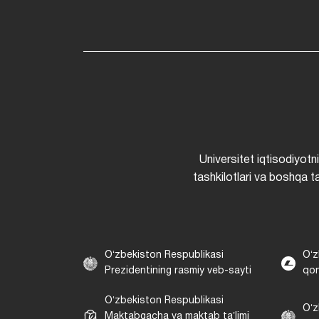
Universitet iqtisodiyotn
tashkilotlari va boshqa ta
Oʻzbekiston Respublikasi
Oʻz
Prezidentining rasmiy veb-sayti
qon
Oʻzbekiston Respublikasi
Oʻz
Maktabgacha va maktab taʼlimi