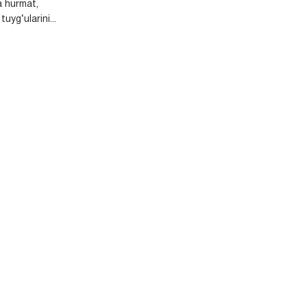
a hurmat,
uyg‘ularini...