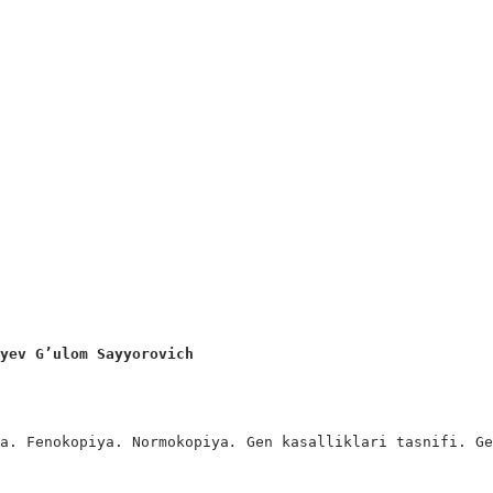
ayev G’ulom Sayyorovich
ya. Fenokopiya. Normokopiya
. 
Gen kasalliklari tasnifi. Ge