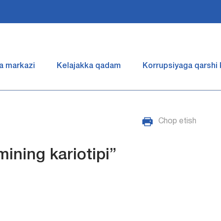
a markazi
Kelajakka qadam
Korrupsiyaga qarshi
Chop etish
ining kariotipi”