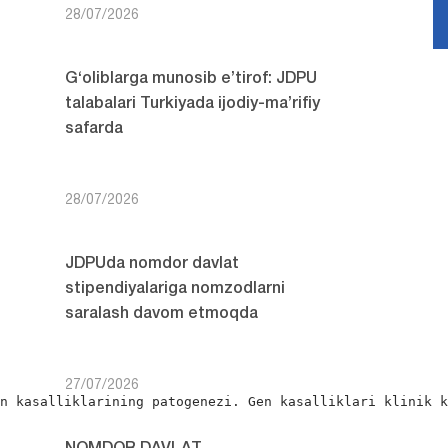
28/07/2026
G‘oliblarga munosib e’tirof: JDPU
talabalari Turkiyada ijodiy-ma’rifiy
safarda
28/07/2026
JDPUda nomdor davlat
stipendiyalariga nomzodlarni
saralash davom etmoqda
27/07/2026
n kasalliklarining patogenezi. Gen kasalliklari klinik k