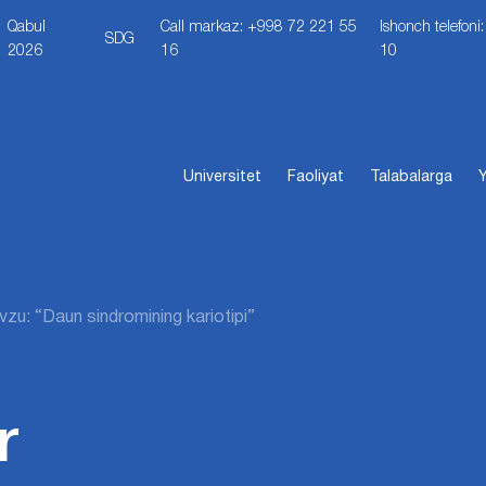
Qabul
Call markaz: +998 72 221 55
Ishonch telefon
SDG
2026
16
10
Universitet
Faoliyat
Talabalarga
Y
zu: “Daun sindromining kariotipi”
r