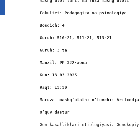
Mashg’ulot turi:
ma’ruza mashg’uloti
Fakultet: 
Pedagogika va psixologiya
Bosqich: 4
Guruh: 
510-21, 511-21, 513-21
Guruh: 3 ta
Manzil: PP 322-xona
Kun: 13.03.2025
Vaqt: 13:30
Maruza  mashgʻulotni oʻtuvchi: Arifxodj
O‘quv dastur
Gen kasalliklari etiologiyasi
.
 Genokopi