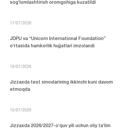
sog‘lomlashtirish oromgohiga kuzatildi
17/07/2026
JDPU va “Unicorn International Foundation”
o‘rtasida hamkorlik hujjatlari imzolandi
16/07/2026
Jizzaxda test sinovlarining ikkinchi kuni davom
etmoqda
15/07/2026
Jizzaxda 2026/2027-o‘quv yili uchun oliy ta’lim