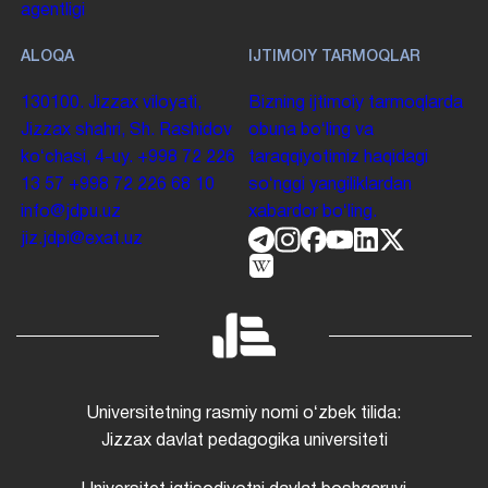
agentligi
ALOQA
IJTIMOIY TARMOQLAR
130100. Jizzax viloyati,
Bizning ijtimoiy tarmoqlarda
Jizzax shahri, Sh. Rashidov
obuna boʻling va
koʻchasi, 4-uy.
+998 72 226
taraqqiyotimiz haqidagi
13 57
+998 72 226 68 10
soʻnggi yangiliklardan
info@jdpu.uz
xabardor boʻling.
jiz.jdpi@exat.uz
Universitetning rasmiy nomi oʻzbek tilida:
Jizzax davlat pedagogika universiteti