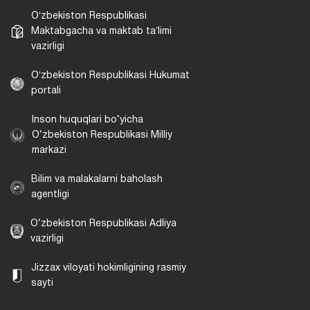
Oʻzbekiston Respublikasi
Maktabgacha va maktab taʼlimi
vazirligi
Oʻzbekiston Respublikasi Hukumat
portali
Inson huquqlari bo‘yicha
O‘zbekiston Respublikasi Milliy
markazi
Bilim va malakalarni baholash
agentligi
O‘zbekiston Respublikasi Adliya
vazirligi
Jizzax viloyati hokimligining rasmiy
sayti