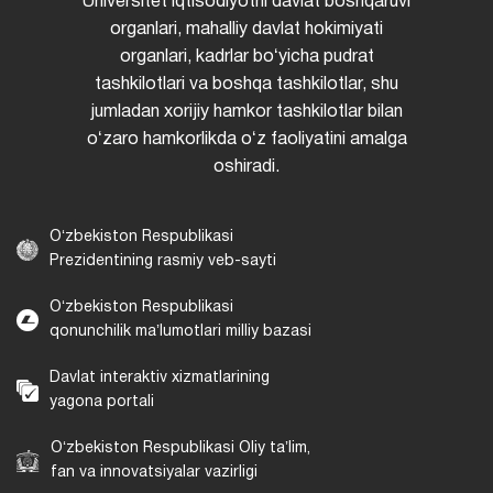
Universitet iqtisodiyotni davlat boshqaruvi
organlari, mahalliy davlat hokimiyati
organlari, kadrlar boʻyicha pudrat
tashkilotlari va boshqa tashkilotlar, shu
jumladan xorijiy hamkor tashkilotlar bilan
oʻzaro hamkorlikda oʻz faoliyatini amalga
oshiradi.
Oʻzbekiston Respublikasi
Prezidentining rasmiy veb-sayti
Oʻzbekiston Respublikasi
qonunchilik maʼlumotlari milliy bazasi
Davlat interaktiv xizmatlarining
yagona portali
Oʻzbekiston Respublikasi Oliy taʼlim,
fan va innovatsiyalar vazirligi