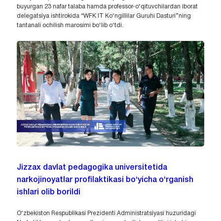
buyurgan 23 nafar talaba hamda professor-o‘qituvchilardan iborat
delegatsiya ishtirokida “WFK IT Ko‘ngillilar Guruhi Dasturi”ning
tantanali ochilish marosimi bo‘lib o‘tdi.
Jizzax davlat pedagogika universitetida
narkojinoyatlar profilaktikasi bo‘yicha o‘rganish
ishlari olib borildi
O‘zbekiston Respublikasi Prezidenti Administratsiyasi huzuridagi