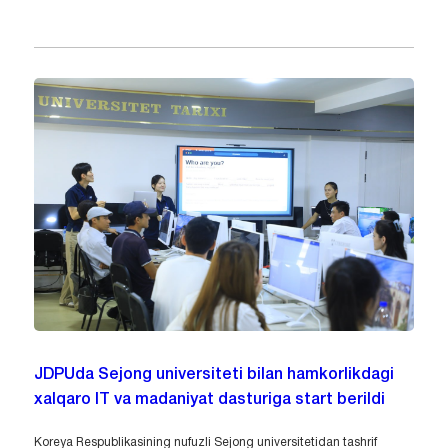
JDPUda Sejong universiteti bilan hamkorlikdagi
xalqaro IT va madaniyat dasturiga start berildi
Koreya Respublikasining nufuzli Sejong universitetidan tashrif