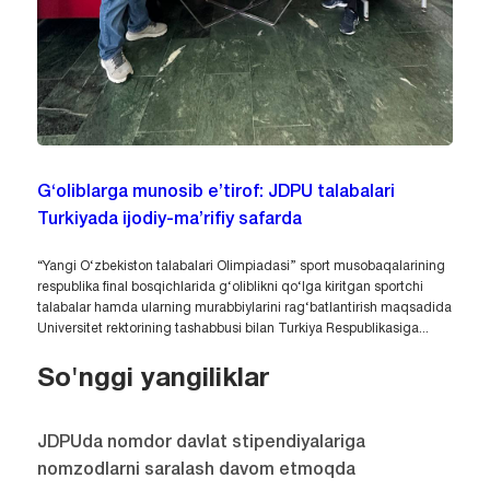
G‘oliblarga munosib e’tirof: JDPU talabalari
Turkiyada ijodiy-ma’rifiy safarda
“Yangi O‘zbekiston talabalari Olimpiadasi” sport musobaqalarining
respublika final bosqichlarida g‘oliblikni qo‘lga kiritgan sportchi
talabalar hamda ularning murabbiylarini rag‘batlantirish maqsadida
Universitet rektorining tashabbusi bilan Turkiya Respublikasiga...
So'nggi yangiliklar
JDPUda nomdor davlat stipendiyalariga
nomzodlarni saralash davom etmoqda