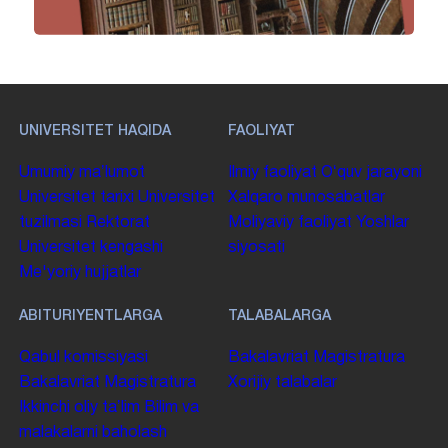
UNIVERSITET HAQIDA
FAOLIYAT
Umumiy maʼlumot
Ilmiy faoliyat
Oʻquv jarayoni
Universitet tarixi
Universitet
Xalqaro munosabatlar
tuzilmasi
Rektorat
Moliyaviy faoliyat
Yoshlar
Universitet kengashi
siyosati
Me'yoriy hujjatlar
ABITURIYENTLARGA
TALABALARGA
Qabul komissiyasi
Bakalavriat
Magistratura
Bakalavriat
Magistratura
Xorijiy talabalar
Ikkinchi oliy taʼlim
Bilim va
malakalarni baholash