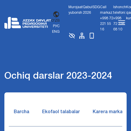
Murojaat
Qabul
SDG
Call
Ishonch
Ko
yuborish
2026
markaz:
telefoni:
qa
+998 72
+998
ku
O'ZB
221 55
72 226
РУС
16
68 10
ENG
Ochiq darslar 2023-2024
Barcha
Ekofaol talabalar
Karera markazi