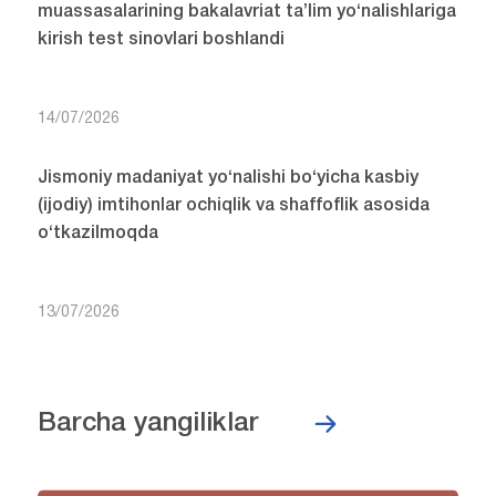
muassasalarining bakalavriat ta’lim yo‘nalishlariga
kirish test sinovlari boshlandi
14/07/2026
Jismoniy madaniyat yo‘nalishi bo‘yicha kasbiy
(ijodiy) imtihonlar ochiqlik va shaffoflik asosida
o‘tkazilmoqda
13/07/2026
Barcha yangiliklar