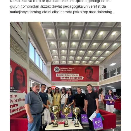
Narkotiklar va o‘qotar qurollarni nazorat qilish agentligi ishchi
guruhi tomonidan Jizzax davlat pedagogika universitetida
narkojinoyatlarning oldini olish hamda psixotrop moddalarning...