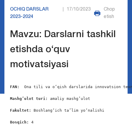
OCHIQ DARSLAR
17/10/2023
Chop
|
2023-2024
etish
Mavzu: Darslarni tashkil
etishda o‘quv
motivatsiyasi
FAN:
  Ona tili va o‘qish darslarida innovatsion texn
Mashg’ulot turi:
 amaliy mashg’ulot

Fakultet:
 Boshlang‘ich ta’lim yo‘nalishi

Bosqich: 
4
