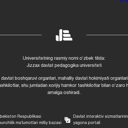
jiz
Universitetning rasmiy nomi oʻzbek tilida:
Jizzax davlat pedagogika universiteti
i davlat boshqaruvi organlari, mahalliy davlat hokimiyati organlari
shkilotlar, shu jumladan xorijiy hamkor tashkilotlar bilan oʻzaro 
amalga oshiradi.
bekiston Respublikasi
Davlat interaktiv xizmatlarini
unchilik maʼlumotlari milliy bazasi
yagona portali