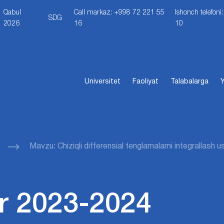
Qabul
Call markaz: +998 72 221 55
Ishonch telefon
SDG
2026
16
10
Universitet
Faoliyat
Talabalarga
Y
Mavzu: Chiziqli differensial tenglamalarni integrallash us
r 2023-2024