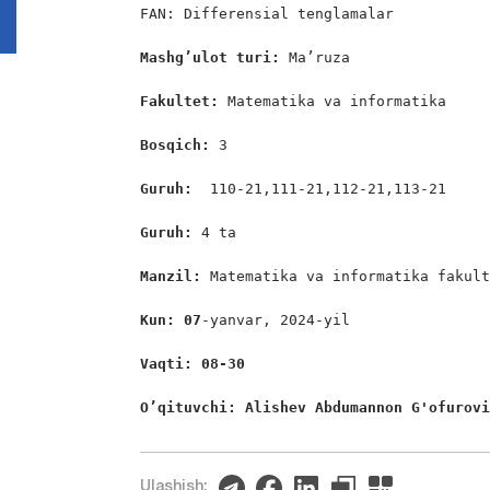
FAN: Differensial tenglamalar

Mashg’ulot turi:
 Ma’ruza

Fakultet:
 Matematika va informatika

Bosqich: 
3

Guruh:  
110-21,111-21,112-21,113-21

Guruh: 
4 ta

Manzil: 
Matematika va informatika fakult
Kun: 07
-yanvar, 2024-yil

Vaqti: 08-30
O’qituvchi: Alishev Abdumannon G'ofurov
Ulashish: