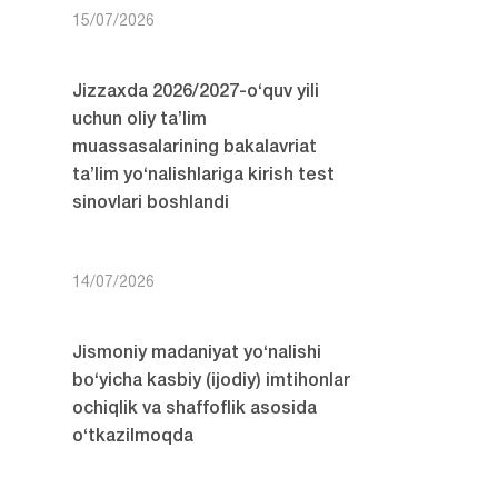
15/07/2026
Jizzaxda 2026/2027-o‘quv yili
uchun oliy ta’lim
muassasalarining bakalavriat
ta’lim yo‘nalishlariga kirish test
sinovlari boshlandi
14/07/2026
Jismoniy madaniyat yo‘nalishi
bo‘yicha kasbiy (ijodiy) imtihonlar
ochiqlik va shaffoflik asosida
o‘tkazilmoqda