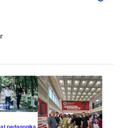
r
lat pedagogika