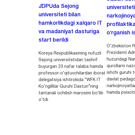
JDPUda Sejong
universitet
universiteti bilan
narkojinoya
hamkorlikdagi xalqaro IT
profilaktik
va madaniyat dasturiga
o‘rganish is
start berildi
O‘zbekiston R
Prezidenti Adm
Koreya Respublikasining nufuzli
huzuridagi Nar
Sejong universitetidan tashrif
qurollarni nazo
buyurgan 23 nafar talaba hamda
ishchi guruhi
professor-o‘qituvchilardan iborat
davlat pedago
delegatsiya ishtirokida “WFK IT
narkojinoyatlar
Ko‘ngillilar Guruhi Dasturi”ning
hamda psixotr
tantanali ochilish marosimi bo‘lib
o‘tdi.