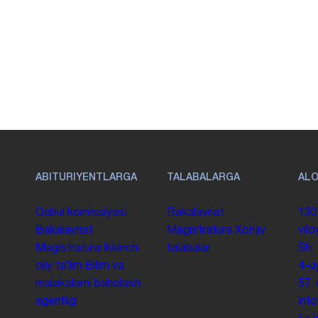
ABITURIYENTLARGA
TALABALARGA
AL
Qabul komissiyasi
Bakalavriat
130
Bakalavriat
Magistratura
Xorijiy
vilo
Magistratura
Ikkinchi
talabalar
Sh.
oliy taʼlim
Bilim va
4-u
malakalarni baholash
57
agentligi
inf