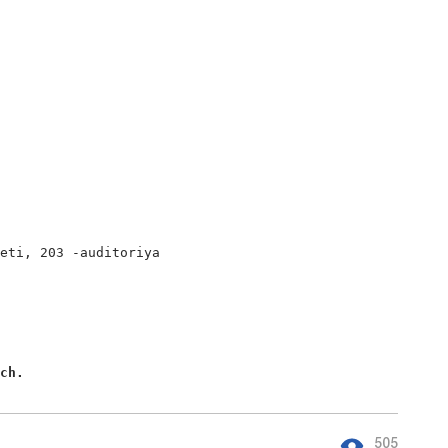
eti, 203 -auditoriya

ich. 
505