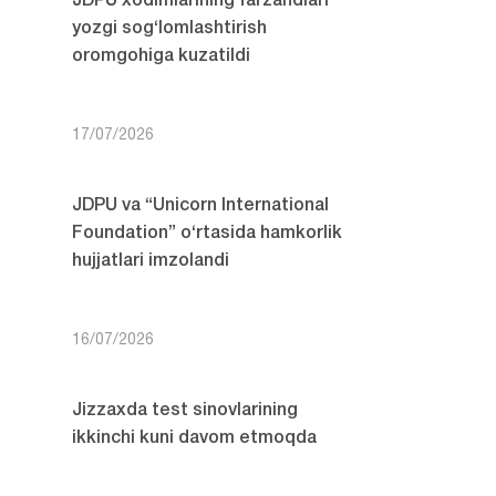
JDPU xodimlarining farzandlari
yozgi sog‘lomlashtirish
oromgohiga kuzatildi
17/07/2026
JDPU va “Unicorn International
Foundation” o‘rtasida hamkorlik
hujjatlari imzolandi
16/07/2026
Jizzaxda test sinovlarining
ikkinchi kuni davom etmoqda