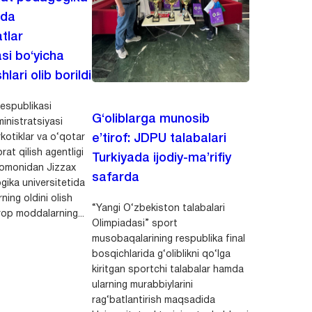
ida
tlar
asi bo‘yicha
hlari olib borildi
espublikasi
G‘oliblarga munosib
inistratsiyasi
kotiklar va o‘qotar
e’tirof: JDPU talabalari
rat qilish agentligi
Turkiyada ijodiy-ma’rifiy
 tomonidan Jizzax
safarda
gika universitetida
ning oldini olish
“Yangi O‘zbekiston talabalari
op moddalarning...
Olimpiadasi” sport
musobaqalarining respublika final
bosqichlarida g‘oliblikni qo‘lga
kiritgan sportchi talabalar hamda
ularning murabbiylarini
rag‘batlantirish maqsadida