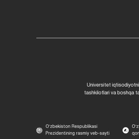
Universitet iqtisodiyotn
tashkilotlari va boshqa ta
Oʻzbekiston Respublikasi
Oʻz
Prezidentining rasmiy veb-sayti
qon