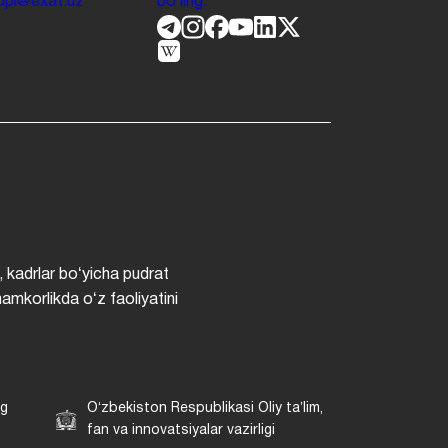
.jdpi@exat.uz
boʻling.
, kadrlar boʻyicha pudrat
hamkorlikda oʻz faoliyatini
ng
Oʻzbekiston Respublikasi Oliy taʼlim,
fan va innovatsiyalar vazirligi