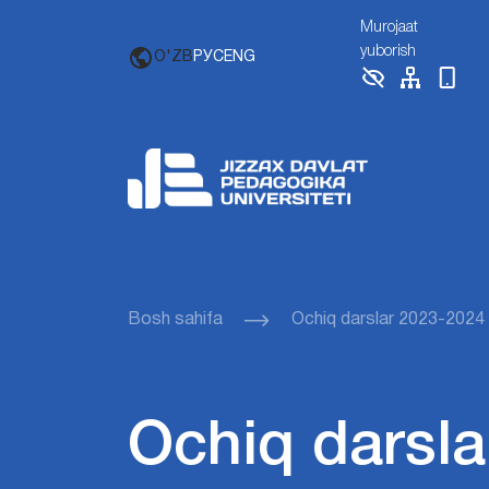
Murojaat
yuborish
O'ZB
РУС
ENG
Bosh sahifa
Ochiq darslar 2023-2024
Ochiq darsla