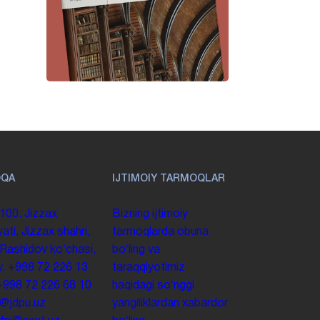
OQA
IJTIMOIY TARMOQLAR
100. Jizzax
Bizning ijtimoiy
yati, Jizzax shahri,
tarmoqlarda obuna
 Rashidov koʻchasi,
boʻling va
y.
+998 72 226 13
taraqqiyotimiz
+998 72 226 68 10
haqidagi soʻnggi
o@jdpu.uz
yangiliklardan xabardor