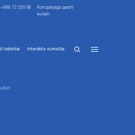
i: +998 72 226 68
Korrupsiyaga qarshi
kurash
o‘nalishlar
Interaktiv xizmatlar
ullari