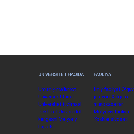
UNIVERSITET HAQIDA
FAOLIYAT
Umumiy maʼlumot
Ilmiy faoliyat
Oʻquv
Universitet tarixi
jarayoni
Xalqaro
Universitet tuzilmasi
munosabatlar
Rektorat
Universitet
Moliyaviy faoliyat
kengashi
Me'yoriy
Yoshlar siyosati
hujjatlar