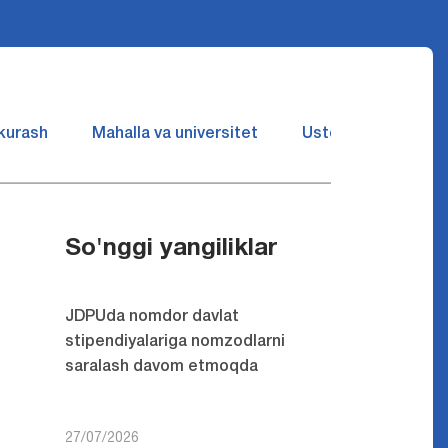
 kurash
Mahalla va universitet
Ustozlar suhbatin 
So'nggi yangiliklar
JDPUda nomdor davlat
stipendiyalariga nomzodlarni
saralash davom etmoqda
27/07/2026