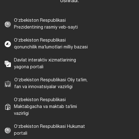
oshiradi.
Oʻzbekiston Respublikasi
Prezidentining rasmiy veb-sayti
Oʻzbekiston Respublikasi
qonunchilik maʼlumotlari milliy bazasi
Davlat interaktiv xizmatlarining
yagona portali
Oʻzbekiston Respublikasi Oliy taʼlim,
fan va innovatsiyalar vazirligi
Oʻzbekiston Respublikasi
Maktabgacha va maktab taʼlimi
vazirligi
Oʻzbekiston Respublikasi Hukumat
portali