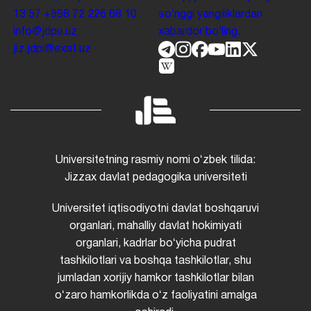
13 57
+998 72 226 68 10
soʻnggi yangiliklardan
info@jdpu.uz
xabardor boʻling.
jiz.jdpi@exat.uz
Universitetning rasmiy nomi oʻzbek tilida:
Jizzax davlat pedagogika universiteti
Universitet iqtisodiyotni davlat boshqaruvi
organlari, mahalliy davlat hokimiyati
organlari, kadrlar boʻyicha pudrat
tashkilotlari va boshqa tashkilotlar, shu
jumladan xorijiy hamkor tashkilotlar bilan
oʻzaro hamkorlikda oʻz faoliyatini amalga