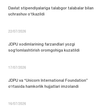
Davlat stipendiyalariga talabgor talabalar bilan
uchrashuv o‘tkazildi
22/07/2026
JDPU xodimlarining farzandlari yozgi
sog‘lomlashtirish oromgohiga kuzatildi
17/07/2026
JDPU va “Unicorn International Foundation”
o‘rtasida hamkorlik hujjatlari imzolandi
16/07/2026