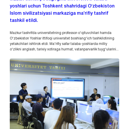
yoshlari uchun Toshkent shahridagi O‘zbekiston
Islom sivilizatsiyasi markaziga ma’rifiy tashrif
tashkil etildi.
Mazkur tashrifda universitetning professor-o‘qituvchilari hamda
O‘zbekiston Yoshlar ittifoqi universitet boshlang‘ich tashkilotining
yetakchilari ishtirok etdi. Ma’rifiy safar talaba-yoshlarda milliy
o‘zlikni anglash, tarixiy xotiraga hurmat, vatanparvarlik tuyg‘ularini...