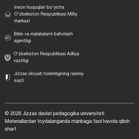
Inson huquqlari bo‘yicha
O‘zbekiston Respublikasi Milliy
markazi
Bilim va malakalarni baholash
agentligi
O‘zbekiston Respublikasi Adliya
vazirligi
Jizzax viloyati hokimligining rasmiy
sayti
© 2026 Jizzax davlat pedagogika universiteti
Materiallardan foydalanganda manbaga faol havola qilish
shart