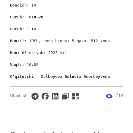
Bosqich: 
IV

Guruh:  810-20 
Guruh: 1
 ta

Manzil: 
JDPU, bosh binosi 5 qavat 512 xona

Kun: 
05 oktyabr 2023-yil

Vaqti: 
10:00

O’qituvchi:  Xolboyeva Gulnora Anorboyevna
719
Ulashish: