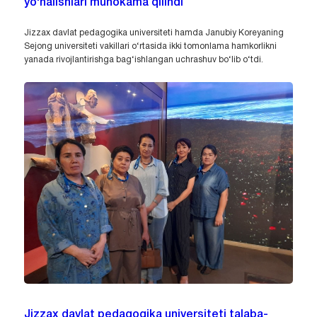
yo‘nalishlari muhokama qilindi
Jizzax davlat pedagogika universiteti hamda Janubiy Koreyaning
Sejong universiteti vakillari o‘rtasida ikki tomonlama hamkorlikni
yanada rivojlantirishga bag‘ishlangan uchrashuv bo‘lib o‘tdi.
Jizzax davlat pedagogika universiteti talaba-