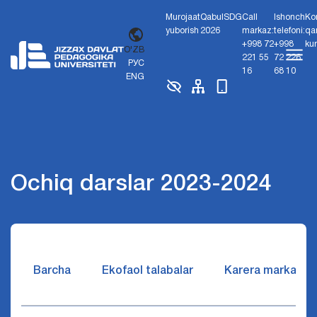
Murojaat
Qabul
SDG
Call
Ishonch
Ko
yuborish
2026
markaz:
telefoni:
qa
+998 72
+998
ku
O'ZB
221 55
72 226
РУС
16
68 10
ENG
Ochiq darslar 2023-2024
Barcha
Ekofaol talabalar
Karera markazi