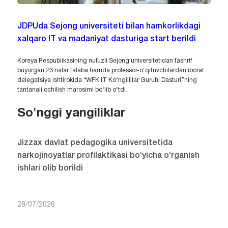
JDPUda Sejong universiteti bilan hamkorlikdagi
xalqaro IT va madaniyat dasturiga start berildi
Koreya Respublikasining nufuzli Sejong universitetidan tashrif
buyurgan 23 nafar talaba hamda professor-o‘qituvchilardan iborat
delegatsiya ishtirokida “WFK IT Ko‘ngillilar Guruhi Dasturi”ning
tantanali ochilish marosimi bo‘lib o‘tdi.
So'nggi yangiliklar
Jizzax davlat pedagogika universitetida
narkojinoyatlar profilaktikasi bo‘yicha o‘rganish
ishlari olib borildi
28/07/2026