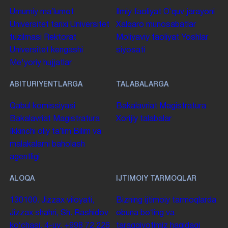
Umumiy maʼlumot
Ilmiy faoliyat
Oʻquv jarayoni
Universitet tarixi
Universitet
Xalqaro munosabatlar
tuzilmasi
Rektorat
Moliyaviy faoliyat
Yoshlar
Universitet kengashi
siyosati
Me'yoriy hujjatlar
ABITURIYENTLARGA
TALABALARGA
Qabul komissiyasi
Bakalavriat
Magistratura
Bakalavriat
Magistratura
Xorijiy talabalar
Ikkinchi oliy taʼlim
Bilim va
malakalarni baholash
agentligi
ALOQA
IJTIMOIY TARMOQLAR
130100. Jizzax viloyati,
Bizning ijtimoiy tarmoqlarda
Jizzax shahri, Sh. Rashidov
obuna boʻling va
koʻchasi, 4-uy.
+998 72 226
taraqqiyotimiz haqidagi