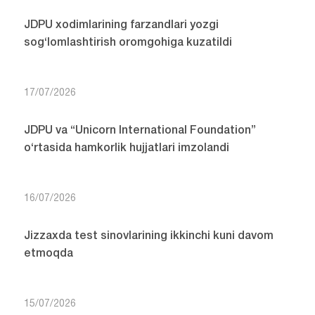
JDPU xodimlarining farzandlari yozgi
sog‘lomlashtirish oromgohiga kuzatildi
17/07/2026
JDPU va “Unicorn International Foundation”
o‘rtasida hamkorlik hujjatlari imzolandi
16/07/2026
Jizzaxda test sinovlarining ikkinchi kuni davom
etmoqda
15/07/2026