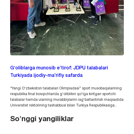
G‘oliblarga munosib e’tirof: JDPU talabalari
Turkiyada ijodiy-ma’rifiy safarda
“Yangi O‘zbekiston talabalari Olimpiadasi” sport musobaqalarining
respublika final bosqichlarida g‘oliblikni qo‘lga kiritgan sportchi
talabalar hamda ularning murabbiylarini rag‘batlantirish maqsadida
Universitet rektorining tashabbusi bilan Turkiya Respublikasiga...
So'nggi yangiliklar