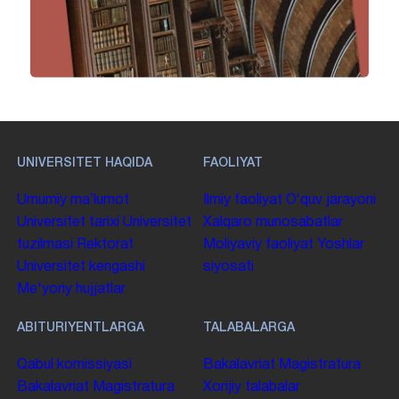
UNIVERSITET HAQIDA
FAOLIYAT
Umumiy maʼlumot
Ilmiy faoliyat
Oʻquv jarayoni
Universitet tarixi
Universitet
Xalqaro munosabatlar
tuzilmasi
Rektorat
Moliyaviy faoliyat
Yoshlar
Universitet kengashi
siyosati
Me'yoriy hujjatlar
ABITURIYENTLARGA
TALABALARGA
Qabul komissiyasi
Bakalavriat
Magistratura
Bakalavriat
Magistratura
Xorijiy talabalar