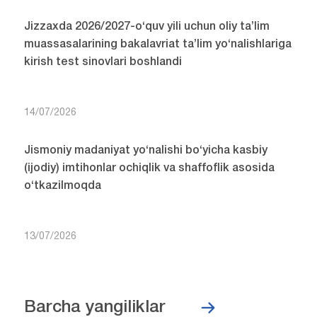
Jizzaxda 2026/2027-o‘quv yili uchun oliy ta’lim
muassasalarining bakalavriat ta’lim yo‘nalishlariga
kirish test sinovlari boshlandi
14/07/2026
Jismoniy madaniyat yo‘nalishi bo‘yicha kasbiy
(ijodiy) imtihonlar ochiqlik va shaffoflik asosida
o‘tkazilmoqda
13/07/2026
Barcha yangiliklar