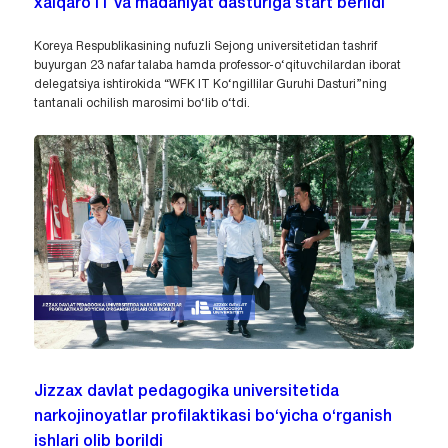
xalqaro IT va madaniyat dasturiga start berildi
Koreya Respublikasining nufuzli Sejong universitetidan tashrif
buyurgan 23 nafar talaba hamda professor-o‘qituvchilardan iborat
delegatsiya ishtirokida “WFK IT Ko‘ngillilar Guruhi Dasturi”ning
tantanali ochilish marosimi bo‘lib o‘tdi.
Jizzax davlat pedagogika universitetida
narkojinoyatlar profilaktikasi bo‘yicha o‘rganish
ishlari olib borildi