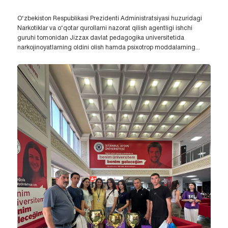
O‘zbekiston Respublikasi Prezidenti Administratsiyasi huzuridagi
Narkotiklar va o‘qotar qurollarni nazorat qilish agentligi ishchi
guruhi tomonidan Jizzax davlat pedagogika universitetida
narkojinoyatlarning oldini olish hamda psixotrop moddalarning...