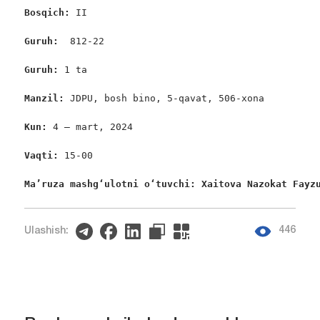
Bosqich: 
II

Guruh:  
812-22

Guruh: 
1 ta

Manzil: 
JDPU, bosh bino, 5-qavat, 506-xona

Kun: 
4 – mart, 2024

Vaqti: 
15-00

Ma’ruza mashgʻulotni oʻtuvchi: Xaitova Nazokat Fayz
446
Ulashish: