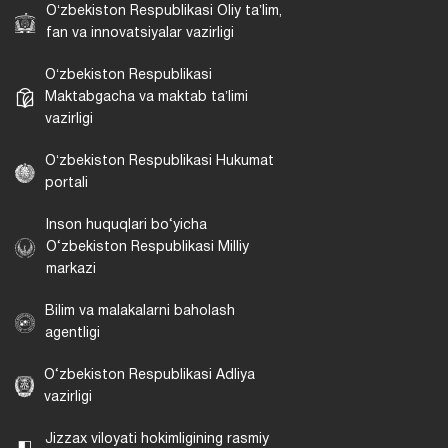
Oʻzbekiston Respublikasi Oliy taʼlim,
fan va innovatsiyalar vazirligi
Oʻzbekiston Respublikasi
Maktabgacha va maktab taʼlimi
vazirligi
Oʻzbekiston Respublikasi Hukumat
portali
Inson huquqlari bo‘yicha
O‘zbekiston Respublikasi Milliy
markazi
Bilim va malakalarni baholash
agentligi
O‘zbekiston Respublikasi Adliya
vazirligi
Jizzax viloyati hokimligining rasmiy