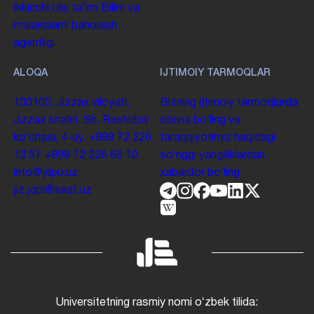
Ikkinchi oliy taʼlim
Bilim va
malakalarni baholash
agentligi
ALOQA
IJTIMOIY TARMOQLAR
130100. Jizzax viloyati,
Bizning ijtimoiy tarmoqlarda
Jizzax shahri, Sh. Rashidov
obuna boʻling va
koʻchasi, 4-uy.
+998 72 226
taraqqiyotimiz haqidagi
13 57
+998 72 226 68 10
soʻnggi yangiliklardan
info@jdpu.uz
xabardor boʻling.
jiz.jdpi@exat.uz
Universitetning rasmiy nomi oʻzbek tilida: