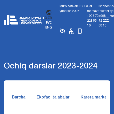
Murojaat
Qabul
SDG
Call
Ishonch
Ko
yuborish
2026
markaz:
telefoni:
qa
+998 72
+998
ku
O'ZB
221 55
72 226
РУС
16
68 10
ENG
Ochiq darslar 2023-2024
Barcha
Ekofaol talabalar
Karera markazi