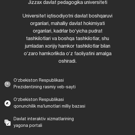
Jizzax davlat pedagogika universiteti
Universitet iqtisodiyotni davlat boshqaruvi
organlari, mahalliy davlat hokimiyati
organlari, kadrlar boʻyicha pudrat
tashkilotlari va boshqa tashkilotlar, shu
jumladan xorijiy hamkor tashkilotlar bilan
oʻzaro hamkorlikda oʻz faoliyatini amalga
oshiradi.
Oʻzbekiston Respublikasi
Prezidentining rasmiy veb-sayti
Oʻzbekiston Respublikasi
qonunchilik maʼlumotlari milliy bazasi
Davlat interaktiv xizmatlarining
yagona portali