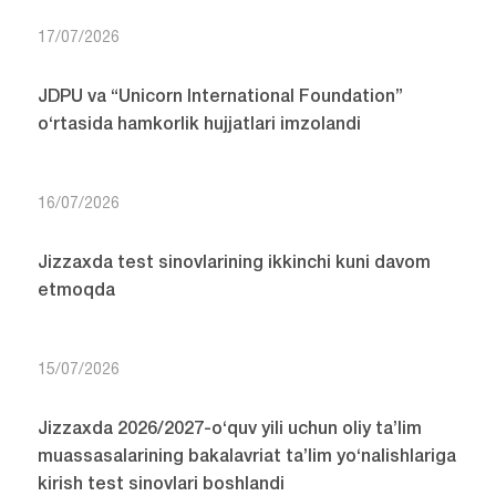
17/07/2026
JDPU va “Unicorn International Foundation”
o‘rtasida hamkorlik hujjatlari imzolandi
16/07/2026
Jizzaxda test sinovlarining ikkinchi kuni davom
etmoqda
15/07/2026
Jizzaxda 2026/2027-o‘quv yili uchun oliy ta’lim
muassasalarining bakalavriat ta’lim yo‘nalishlariga
kirish test sinovlari boshlandi