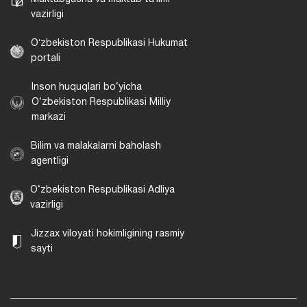
vazirligi
Oʻzbekiston Respublikasi Hukumat
portali
Inson huquqlari bo‘yicha
O‘zbekiston Respublikasi Milliy
markazi
Bilim va malakalarni baholash
agentligi
O‘zbekiston Respublikasi Adliya
vazirligi
Jizzax viloyati hokimligining rasmiy
sayti