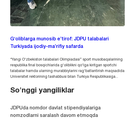
G‘oliblarga munosib e’tirof: JDPU talabalari
Turkiyada ijodiy-ma’rifiy safarda
“Yangi O‘zbekiston talabalari Olimpiadasi” sport musobaqalarining
respublika final bosqichlarida g‘oliblikni qo‘lga kiritgan sportchi
talabalar hamda ularning murabbiylarini rag‘batlantirish maqsadida
Universitet rektorining tashabbusi bilan Turkiya Respublikasiga...
So'nggi yangiliklar
JDPUda nomdor davlat stipendiyalariga
nomzodlarni saralash davom etmoqda