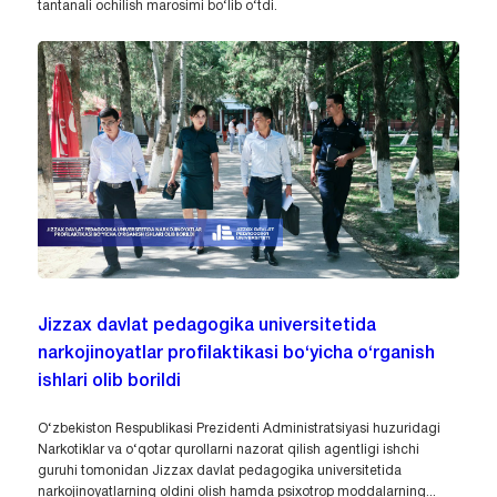
tantanali ochilish marosimi bo‘lib o‘tdi.
Jizzax davlat pedagogika universitetida
narkojinoyatlar profilaktikasi bo‘yicha o‘rganish
ishlari olib borildi
O‘zbekiston Respublikasi Prezidenti Administratsiyasi huzuridagi
Narkotiklar va o‘qotar qurollarni nazorat qilish agentligi ishchi
guruhi tomonidan Jizzax davlat pedagogika universitetida
narkojinoyatlarning oldini olish hamda psixotrop moddalarning...