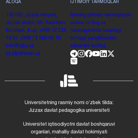
ALOQA
IJTIMOIY TARMOQLAR
130100. Jizzax viloyati,
Bizning ijtimoiy tarmoqlarda
Jizzax shahri, Sh. Rashidov
obuna boʻling va
koʻchasi, 4-uy.
+998 72 226
taraqqiyotimiz haqidagi
13 57
+998 72 226 68 10
soʻnggi yangiliklardan
info@jdpu.uz
xabardor boʻling.
jiz.jdpi@exat.uz
Universitetning rasmiy nomi oʻzbek tilida:
Jizzax davlat pedagogika universiteti
Universitet iqtisodiyotni davlat boshqaruvi
organlari, mahalliy davlat hokimiyati