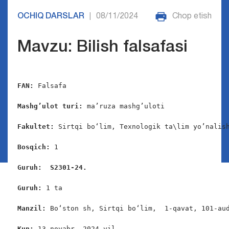
OCHIQ DARSLAR
08/11/2024
Chop etish
|
Mavzu: Bilish falsafasi
FAN:
 Falsafa

Mashg’ulot turi:
 ma’ruza mashg’uloti

Fakultet:
 Sirtqi bo‘lim, Texnologik ta\lim yo’nalish
Bosqich: 
1

Guruh:  S2301-24.
Guruh: 
1 ta

Manzil: 
Bo‘ston sh, Sirtqi bo‘lim,  1-qavat, 101-aud
Kun: 
13-noyabr, 2024-yil
