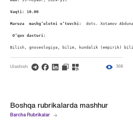
Vaqti: 10.00
Maruza  mashgʻulotni oʻtuvchi:  
dots. Xotamov Abduna
O’quv dasturi:
Bilish, gnoseologiya, bilim, kundalik (empirik) bil
368
Ulashish:
Boshqa rubrikalarda mashhur
Barcha Rubrikalar