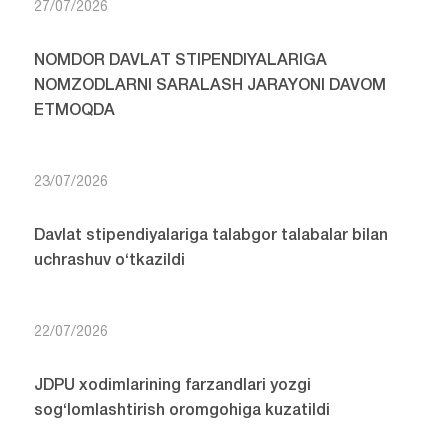
27/07/2026
NOMDOR DAVLAT STIPENDIYALARIGA
NOMZODLARNI SARALASH JARAYONI DAVOM
ETMOQDA
23/07/2026
Davlat stipendiyalariga talabgor talabalar bilan
uchrashuv o‘tkazildi
22/07/2026
JDPU xodimlarining farzandlari yozgi
sog‘lomlashtirish oromgohiga kuzatildi