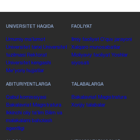
UNIVERSITET HAQIDA
FAOLIYAT
Umumiy maʼlumot
Ilmiy faoliyat
Oʻquv jarayoni
Universitet tarixi
Universitet
Xalqaro munosabatlar
tuzilmasi
Rektorat
Moliyaviy faoliyat
Yoshlar
Universitet kengashi
siyosati
Me'yoriy hujjatlar
ABITURIYENTLARGA
TALABALARGA
Qabul komissiyasi
Bakalavriat
Magistratura
Bakalavriat
Magistratura
Xorijiy talabalar
Ikkinchi oliy taʼlim
Bilim va
malakalarni baholash
agentligi