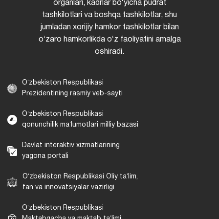
organlari, kadrlar boʻyicha pudrat
tashkilotlari va boshqa tashkilotlar, shu
jumladan xorijiy hamkor tashkilotlar bilan
oʻzaro hamkorlikda oʻz faoliyatini amalga
oshiradi.
Oʻzbekiston Respublikasi
Prezidentining rasmiy veb-sayti
Oʻzbekiston Respublikasi
qonunchilik maʼlumotlari milliy bazasi
Davlat interaktiv xizmatlarining
yagona portali
Oʻzbekiston Respublikasi Oliy taʼlim,
fan va innovatsiyalar vazirligi
Oʻzbekiston Respublikasi
Maktabgacha va maktab taʼlimi