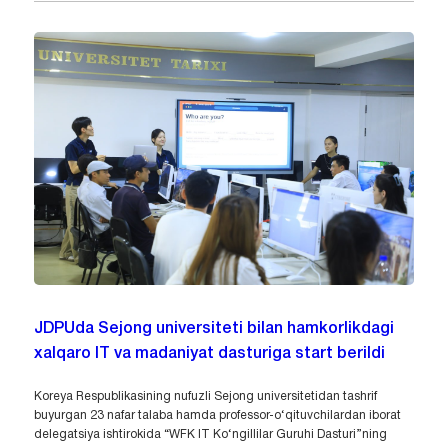
JDPUda Sejong universiteti bilan hamkorlikdagi
xalqaro IT va madaniyat dasturiga start berildi
Koreya Respublikasining nufuzli Sejong universitetidan tashrif
buyurgan 23 nafar talaba hamda professor-o‘qituvchilardan iborat
delegatsiya ishtirokida “WFK IT Ko‘ngillilar Guruhi Dasturi”ning