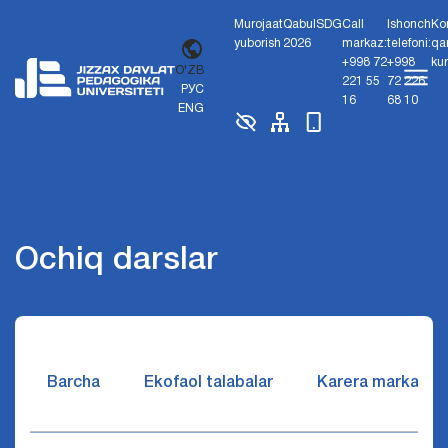
Murojaat
Qabul
SDG
Call
Ishonch
Ko
yuborish
2026
markaz:
telefoni:
qa
+998 72
+998
ku
O'ZB
221 55
72 226
РУС
16
68 10
ENG
Ochiq darslar
Barcha
Ekofaol talabalar
Karera markazi