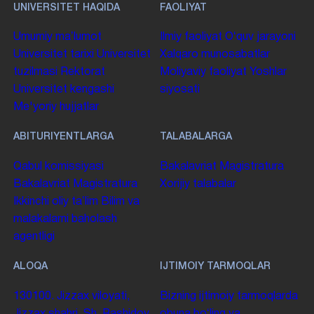
UNIVERSITET HAQIDA
FAOLIYAT
Umumiy maʼlumot
Ilmiy faoliyat
Oʻquv jarayoni
Universitet tarixi
Universitet
Xalqaro munosabatlar
tuzilmasi
Rektorat
Moliyaviy faoliyat
Yoshlar
Universitet kengashi
siyosati
Me'yoriy hujjatlar
ABITURIYENTLARGA
TALABALARGA
Qabul komissiyasi
Bakalavriat
Magistratura
Bakalavriat
Magistratura
Xorijiy talabalar
Ikkinchi oliy taʼlim
Bilim va
malakalarni baholash
agentligi
ALOQA
IJTIMOIY TARMOQLAR
130100. Jizzax viloyati,
Bizning ijtimoiy tarmoqlarda
Jizzax shahri, Sh. Rashidov
obuna boʻling va