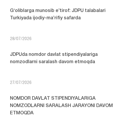
G‘oliblarga munosib e’tirof: JDPU talabalari
Turkiyada ijodiy-ma’rifiy safarda
28/07/2026
JDPUda nomdor davlat stipendiyalariga
nomzodlarni saralash davom etmoqda
27/07/2026
NOMDOR DAVLAT STIPENDIYALARIGA
NOMZODLARNI SARALASH JARAYONI DAVOM
ETMOQDA