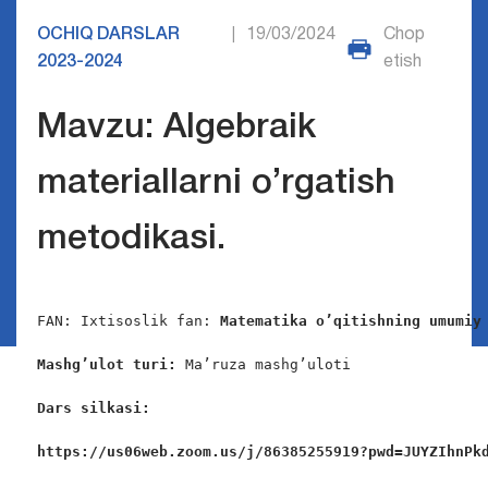
OCHIQ DARSLAR
19/03/2024
Chop
|
2023-2024
etish
Mavzu: Algebraik
materiallarni o’rgatish
metodikasi.
FAN: Ixtisoslik fan: 
Matematika o’qitishning umumiy
Mashg’ulot turi:
 Ma’ruza mashg’uloti

Dars silkasi: 
https://us06web.zoom.us/j/86385255919?pwd=JUYZIhnPk