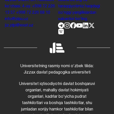
koʻchasi, 4-uy.
+998 72 226
taraqqiyotimiz haqidagi
13 57
+998 72 226 68 10
soʻnggi yangiliklardan
info@jdpu.uz
xabardor boʻling.
jiz.jdpi@exat.uz
Universitetning rasmiy nomi oʻzbek tilida:
Jizzax davlat pedagogika universiteti
Universitet iqtisodiyotni davlat boshqaruvi
organlari, mahalliy davlat hokimiyati
organlari, kadrlar boʻyicha pudrat
tashkilotlari va boshqa tashkilotlar, shu
jumladan xorijiy hamkor tashkilotlar bilan