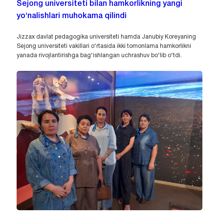
Sejong universiteti bilan hamkorlikning yangi
yo‘nalishlari muhokama qilindi
Jizzax davlat pedagogika universiteti hamda Janubiy Koreyaning
Sejong universiteti vakillari o‘rtasida ikki tomonlama hamkorlikni
yanada rivojlantirishga bag‘ishlangan uchrashuv bo‘lib o‘tdi.