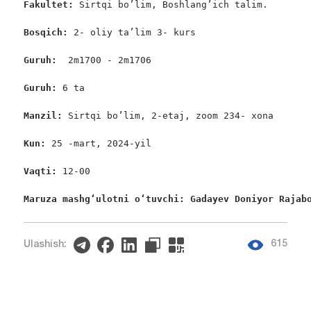
Fakultet:
 Sirtqi bo’lim, Boshlang’ich talim.

Bosqich: 
2- oliy ta’lim 3- kurs

Guruh:  
2m1700 - 2m1706

Guruh: 
6 ta

Manzil: 
Sirtqi bo’lim, 2-etaj, zoom 234- xona

Kun: 
25 -mart, 2024-yil

Vaqti: 
12-00

Maruza mashgʻulotni oʻtuvchi: Gadayev Doniyor Rajab
615
Ulashish: