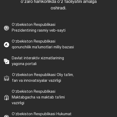
oʻzaro hamkorlikda oʻz faoliyatini amalga
oshiradi.
Oʻzbekiston Respublikasi
Prezidentining rasmiy veb-sayti
Oʻzbekiston Respublikasi
qonunchilik maʼlumotlari milliy bazasi
Davlat interaktiv xizmatlarining
yagona portali
Oʻzbekiston Respublikasi Oliy taʼlim,
fan va innovatsiyalar vazirligi
Oʻzbekiston Respublikasi
Maktabgacha va maktab taʼlimi
vazirligi
Oʻzbekiston Respublikasi Hukumat