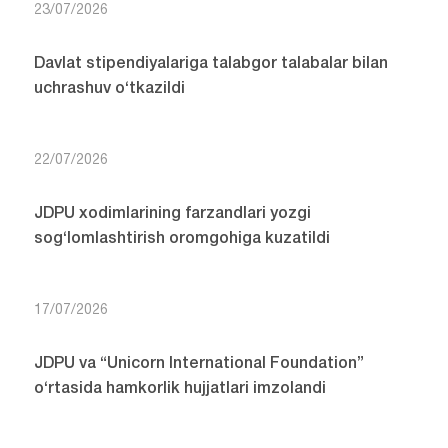
23/07/2026
Davlat stipendiyalariga talabgor talabalar bilan
uchrashuv o‘tkazildi
22/07/2026
JDPU xodimlarining farzandlari yozgi
sog‘lomlashtirish oromgohiga kuzatildi
17/07/2026
JDPU va “Unicorn International Foundation”
o‘rtasida hamkorlik hujjatlari imzolandi