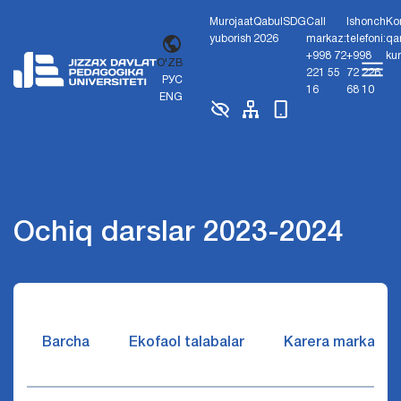
Murojaat
Qabul
SDG
Call
Ishonch
Ko
yuborish
2026
markaz:
telefoni:
qa
+998 72
+998
ku
O'ZB
221 55
72 226
РУС
16
68 10
ENG
Ochiq darslar 2023-2024
Barcha
Ekofaol talabalar
Karera markazi