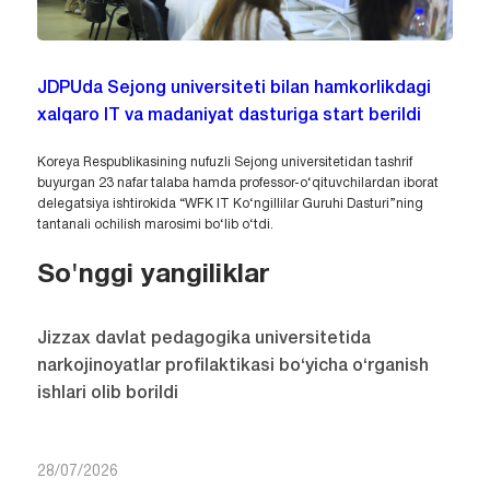
JDPUda Sejong universiteti bilan hamkorlikdagi
xalqaro IT va madaniyat dasturiga start berildi
Koreya Respublikasining nufuzli Sejong universitetidan tashrif
buyurgan 23 nafar talaba hamda professor-o‘qituvchilardan iborat
delegatsiya ishtirokida “WFK IT Ko‘ngillilar Guruhi Dasturi”ning
tantanali ochilish marosimi bo‘lib o‘tdi.
So'nggi yangiliklar
Jizzax davlat pedagogika universitetida
narkojinoyatlar profilaktikasi bo‘yicha o‘rganish
ishlari olib borildi
28/07/2026