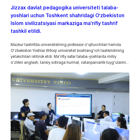
Jizzax davlat pedagogika universiteti talaba-
yoshlari uchun Toshkent shahridagi O‘zbekiston
Islom sivilizatsiyasi markaziga ma’rifiy tashrif
tashkil etildi.
Mazkur tashrifda universitetning professor-o‘qituvchilari hamda
O‘zbekiston Yoshlar ittifoqi universitet boshlang‘ich tashkilotining
yetakchilari ishtirok etdi. Ma’rifiy safar talaba-yoshlarda milliy
o‘zlikni anglash, tarixiy xotiraga hurmat, vatanparvarlik tuyg‘ularini...