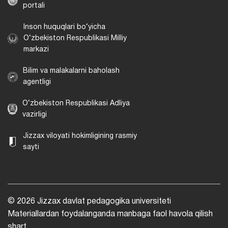
portali
Inson huquqlari bo‘yicha
O‘zbekiston Respublikasi Milliy
markazi
Bilim va malakalarni baholash
agentligi
O‘zbekiston Respublikasi Adliya
vazirligi
Jizzax viloyati hokimligining rasmiy
sayti
© 2026 Jizzax davlat pedagogika universiteti
Materiallardan foydalanganda manbaga faol havola qilish
shart