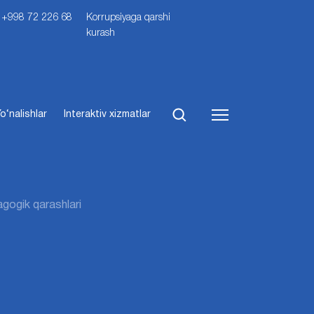
i: +998 72 226 68
Korrupsiyaga qarshi
kurash
o‘nalishlar
Interaktiv xizmatlar
gogik qarashlari