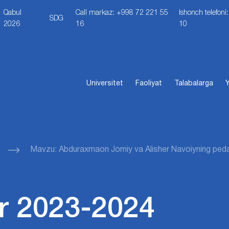
Qabul
Call markaz: +998 72 221 55
Ishonch telefon
SDG
2026
16
10
Universitet
Faoliyat
Talabalarga
Y
Mavzu: Abduraxmaon Jomiy va Alisher Navoiyning peda
r 2023-2024