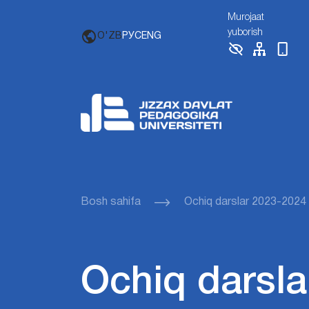
Murojaat
yuborish
O'ZB
РУС
ENG
Bosh sahifa
Ochiq darslar 2023-2024
Ochiq darsla