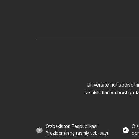
Universitet iqtisodiyotn
tashkilotlari va boshqa ta
Oʻzbekiston Respublikasi
Oʻz
Prezidentining rasmiy veb-sayti
qon