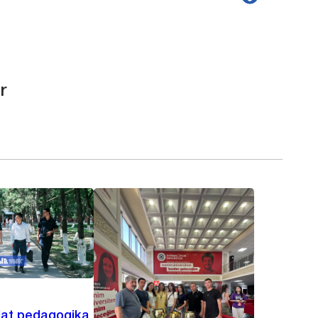
r
lat pedagogika