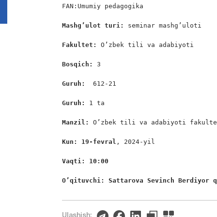
FAN:Umumiy pedagogika

Mashg’ulot turi:
 seminar mashg’uloti

Fakultet:
 O’zbek tili va adabiyoti

Bosqic
h: 
3

Guruh:  
612-21

Guruh: 
1 ta

Manzil: 
O’zbek tili va adabiyoti fakulte
Kun: 19-fevral
, 2024-yil

Vaqti: 10:00
O’qituvchi: Sattarova Sevinch Berdiyor 
Ulashish: