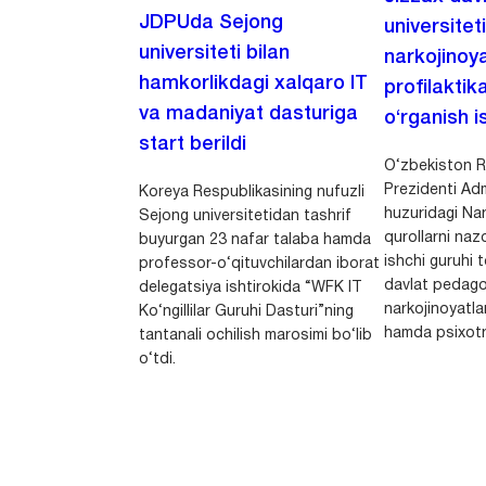
JDPUda Sejong
universitet
universiteti bilan
narkojinoya
hamkorlikdagi xalqaro IT
profilaktik
va madaniyat dasturiga
o‘rganish is
start berildi
O‘zbekiston R
Prezidenti Adm
Koreya Respublikasining nufuzli
huzuridagi Nar
Sejong universitetidan tashrif
qurollarni nazo
buyurgan 23 nafar talaba hamda
ishchi guruhi
professor-o‘qituvchilardan iborat
davlat pedago
delegatsiya ishtirokida “WFK IT
narkojinoyatlar
Ko‘ngillilar Guruhi Dasturi”ning
hamda psixotr
tantanali ochilish marosimi bo‘lib
o‘tdi.