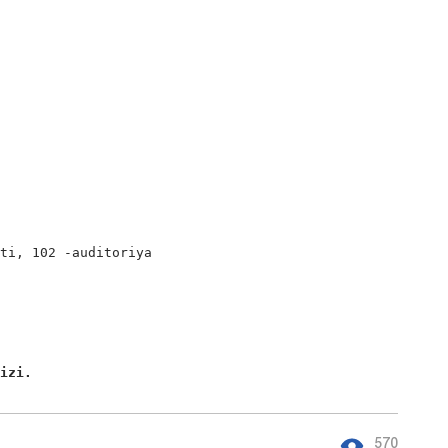
ti, 102 -auditoriya

qizi. 
570