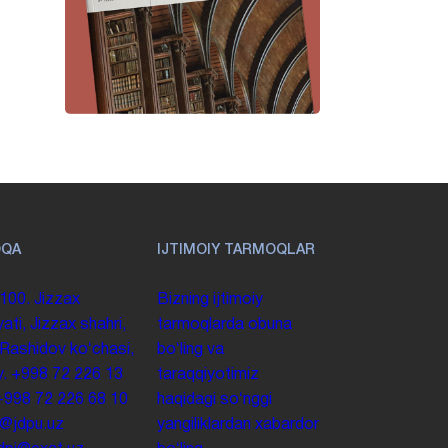
OQA
IJTIMOIY TARMOQLAR
100. Jizzax
Bizning ijtimoiy
yati, Jizzax shahri,
tarmoqlarda obuna
 Rashidov koʻchasi,
boʻling va
y.
+998 72 226 13
taraqqiyotimiz
+998 72 226 68 10
haqidagi soʻnggi
o@jdpu.uz
yangiliklardan xabardor