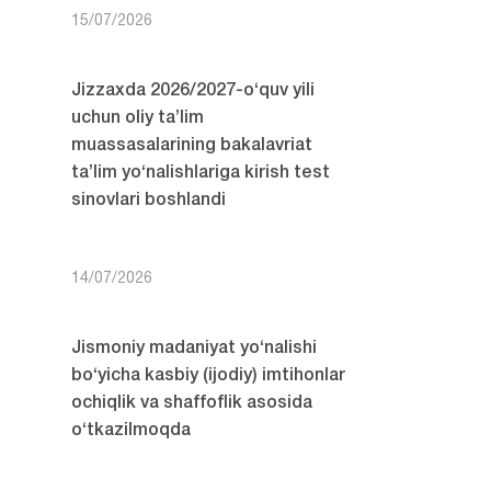
15/07/2026
Jizzaxda 2026/2027-o‘quv yili
uchun oliy ta’lim
muassasalarining bakalavriat
ta’lim yo‘nalishlariga kirish test
sinovlari boshlandi
14/07/2026
Jismoniy madaniyat yo‘nalishi
bo‘yicha kasbiy (ijodiy) imtihonlar
ochiqlik va shaffoflik asosida
o‘tkazilmoqda