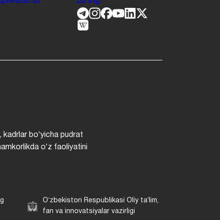
.jdpi@exat.uz
boʻling.
, kadrlar boʻyicha pudrat
hamkorlikda oʻz faoliyatini
ng
Oʻzbekiston Respublikasi Oliy taʼlim,
fan va innovatsiyalar vazirligi