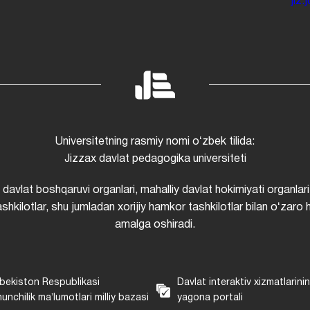
jiz
Universitetning rasmiy nomi oʻzbek tilida:
Jizzax davlat pedagogika universiteti
i davlat boshqaruvi organlari, mahalliy davlat hokimiyati organlari
shkilotlar, shu jumladan xorijiy hamkor tashkilotlar bilan oʻzaro 
amalga oshiradi.
bekiston Respublikasi
Davlat interaktiv xizmatlarini
unchilik maʼlumotlari milliy bazasi
yagona portali