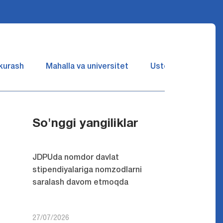
 kurash
Mahalla va universitet
Ustozlar suhbatin 
So'nggi yangiliklar
JDPUda nomdor davlat
stipendiyalariga nomzodlarni
saralash davom etmoqda
27/07/2026