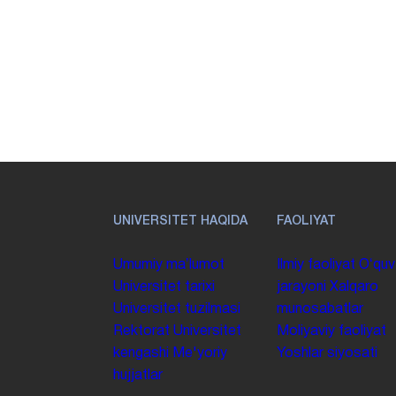
UNIVERSITET HAQIDA
FAOLIYAT
Umumiy maʼlumot
Ilmiy faoliyat
Oʻquv
Universitet tarixi
jarayoni
Xalqaro
Universitet tuzilmasi
munosabatlar
Rektorat
Universitet
Moliyaviy faoliyat
kengashi
Me'yoriy
Yoshlar siyosati
hujjatlar