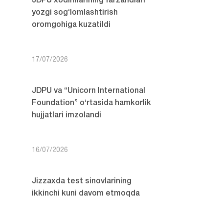
JDPU xodimlarining farzandlari
yozgi sog‘lomlashtirish
oromgohiga kuzatildi
17/07/2026
JDPU va “Unicorn International
Foundation” o‘rtasida hamkorlik
hujjatlari imzolandi
16/07/2026
Jizzaxda test sinovlarining
ikkinchi kuni davom etmoqda