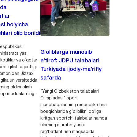
ida
tlar
asi bo‘yicha
hlari olib borildi
espublikasi
G‘oliblarga munosib
inistratsiyasi
kotiklar va o‘qotar
e’tirof: JDPU talabalari
rat qilish agentligi
Turkiyada ijodiy-ma’rifiy
 tomonidan Jizzax
safarda
gika universitetida
ning oldini olish
“Yangi O‘zbekiston talabalari
op moddalarning...
Olimpiadasi” sport
musobaqalarining respublika final
bosqichlarida g‘oliblikni qo‘lga
kiritgan sportchi talabalar hamda
ularning murabbiylarini
rag‘batlantirish maqsadida