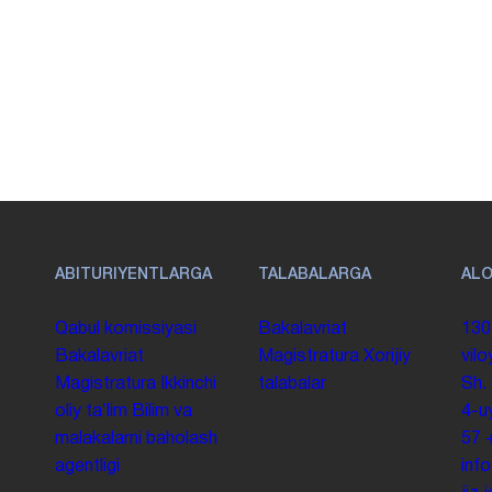
ABITURIYENTLARGA
TALABALARGA
AL
Qabul komissiyasi
Bakalavriat
130
Bakalavriat
Magistratura
Xorijiy
vilo
Magistratura
Ikkinchi
talabalar
Sh.
oliy taʼlim
Bilim va
4-u
malakalarni baholash
57
agentligi
inf