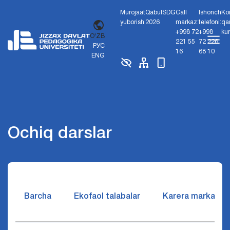
Murojaat
Qabul
SDG
Call
Ishonch
Ko
yuborish
2026
markaz:
telefoni:
qa
+998 72
+998
ku
O'ZB
221 55
72 226
РУС
16
68 10
ENG
Ochiq darslar
Barcha
Ekofaol talabalar
Karera markazi