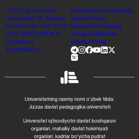
130100. Jizzax viloyati,
Bizning ijtimoiy tarmoqlarda
Jizzax shahri, Sh. Rashidov
obuna boʻling va
koʻchasi, 4-uy.
+998 72 226
taraqqiyotimiz haqidagi
13 57
+998 72 226 68 10
soʻnggi yangiliklardan
info@jdpu.uz
xabardor boʻling.
jiz.jdpi@exat.uz
Universitetning rasmiy nomi oʻzbek tilida:
Jizzax davlat pedagogika universiteti
Universitet iqtisodiyotni davlat boshqaruvi
organlari, mahalliy davlat hokimiyati
organlari, kadrlar boʻyicha pudrat