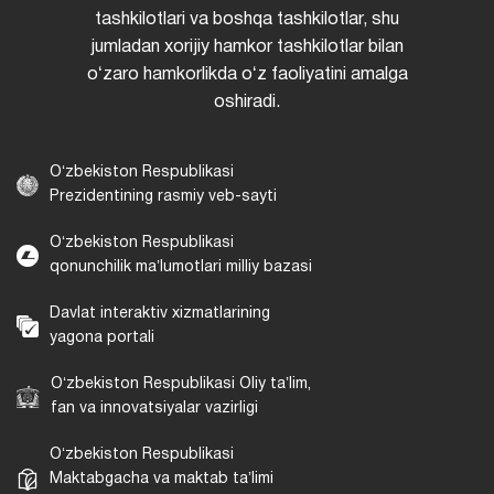
tashkilotlari va boshqa tashkilotlar, shu
jumladan xorijiy hamkor tashkilotlar bilan
oʻzaro hamkorlikda oʻz faoliyatini amalga
oshiradi.
Oʻzbekiston Respublikasi
Prezidentining rasmiy veb-sayti
Oʻzbekiston Respublikasi
qonunchilik maʼlumotlari milliy bazasi
Davlat interaktiv xizmatlarining
yagona portali
Oʻzbekiston Respublikasi Oliy taʼlim,
fan va innovatsiyalar vazirligi
Oʻzbekiston Respublikasi
Maktabgacha va maktab taʼlimi