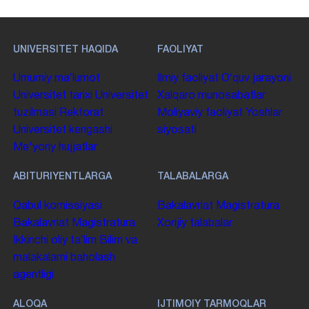
UNIVERSITET HAQIDA
FAOLIYAT
Umumiy maʼlumot
Ilmiy faoliyat
Oʻquv jarayoni
Universitet tarixi
Universitet
Xalqaro munosabatlar
tuzilmasi
Rektorat
Moliyaviy faoliyat
Yoshlar
Universitet kengashi
siyosati
Me'yoriy hujjatlar
ABITURIYENTLARGA
TALABALARGA
Qabul komissiyasi
Bakalavriat
Magistratura
Bakalavriat
Magistratura
Xorijiy talabalar
Ikkinchi oliy taʼlim
Bilim va
malakalarni baholash
agentligi
ALOQA
IJTIMOIY TARMOQLAR