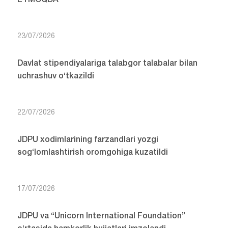
ETMOQDA
23/07/2026
Davlat stipendiyalariga talabgor talabalar bilan
uchrashuv o‘tkazildi
22/07/2026
JDPU xodimlarining farzandlari yozgi
sog‘lomlashtirish oromgohiga kuzatildi
17/07/2026
JDPU va “Unicorn International Foundation”