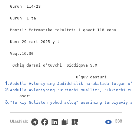
Guruh: 114-23

Guruh: 1 ta

Manzil: Matematika fakulteti 1-qavat 118-xona

Kun: 29-mart 2025-yil

Vaqt:16:30

 Ochiq darsni oʻtuvchi: Siddiqova S.X

                            Oʻquv dasturi
Abdulla Avloniyning Jadidchilik harakatida tutgan o
Abdulla Avloniyning "Birinchi muallim", "Ikkinchi m
    asari
"Turkiy Guliston yohud axloq" asarining tarbiyaviy 
338
Ulashish: