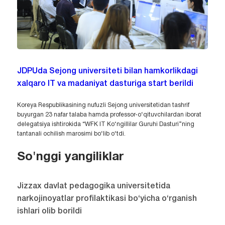
JDPUda Sejong universiteti bilan hamkorlikdagi
xalqaro IT va madaniyat dasturiga start berildi
Koreya Respublikasining nufuzli Sejong universitetidan tashrif
buyurgan 23 nafar talaba hamda professor-o‘qituvchilardan iborat
delegatsiya ishtirokida “WFK IT Ko‘ngillilar Guruhi Dasturi”ning
tantanali ochilish marosimi bo‘lib o‘tdi.
So'nggi yangiliklar
Jizzax davlat pedagogika universitetida
narkojinoyatlar profilaktikasi bo‘yicha o‘rganish
ishlari olib borildi