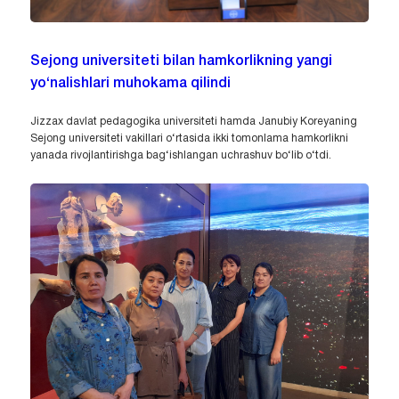
Sejong universiteti bilan hamkorlikning yangi
yo‘nalishlari muhokama qilindi
Jizzax davlat pedagogika universiteti hamda Janubiy Koreyaning
Sejong universiteti vakillari o‘rtasida ikki tomonlama hamkorlikni
yanada rivojlantirishga bag‘ishlangan uchrashuv bo‘lib o‘tdi.