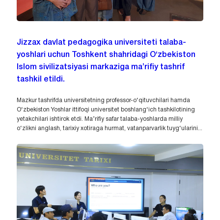
Jizzax davlat pedagogika universiteti talaba-
yoshlari uchun Toshkent shahridagi O‘zbekiston
Islom sivilizatsiyasi markaziga ma’rifiy tashrif
tashkil etildi.
Mazkur tashrifda universitetning professor-o‘qituvchilari hamda
O‘zbekiston Yoshlar ittifoqi universitet boshlang‘ich tashkilotining
yetakchilari ishtirok etdi. Ma’rifiy safar talaba-yoshlarda milliy
o‘zlikni anglash, tarixiy xotiraga hurmat, vatanparvarlik tuyg‘ularini...