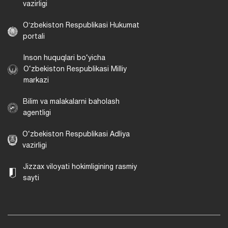
vazirligi
Oʻzbekiston Respublikasi Hukumat
portali
Inson huquqlari bo‘yicha
O‘zbekiston Respublikasi Milliy
markazi
Bilim va malakalarni baholash
agentligi
O‘zbekiston Respublikasi Adliya
vazirligi
Jizzax viloyati hokimligining rasmiy
sayti