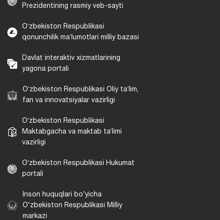
Prezidentining rasmiy veb-sayti
Oʻzbekiston Respublikasi
qonunchilik maʼlumotlari milliy bazasi
Davlat interaktiv xizmatlarining
yagona portali
Oʻzbekiston Respublikasi Oliy taʼlim,
fan va innovatsiyalar vazirligi
Oʻzbekiston Respublikasi
Maktabgacha va maktab taʼlimi
vazirligi
Oʻzbekiston Respublikasi Hukumat
portali
Inson huquqlari bo‘yicha
O‘zbekiston Respublikasi Milliy
markazi