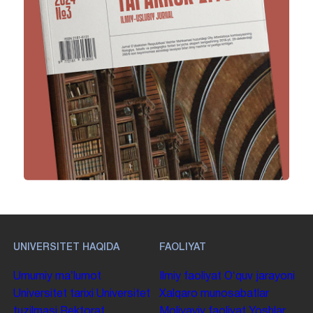
UNIVERSITET HAQIDA
FAOLIYAT
Umumiy maʼlumot
Ilmiy faoliyat
Oʻquv jarayoni
Universitet tarixi
Universitet
Xalqaro munosabatlar
tuzilmasi
Rektorat
Moliyaviy faoliyat
Yoshlar