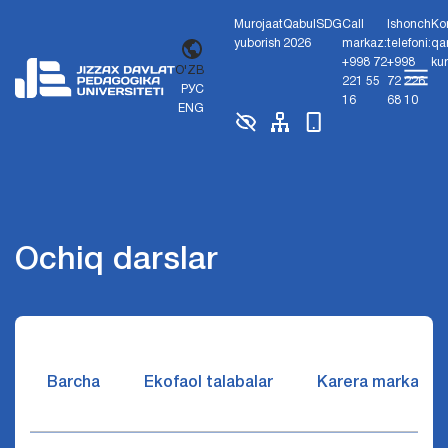
Murojaat
Qabul
SDG
Call
Ishonch
Ko
yuborish
2026
markaz:
telefoni:
qa
+998 72
+998
ku
O'ZB
221 55
72 226
РУС
16
68 10
ENG
Ochiq darslar
Barcha
Ekofaol talabalar
Karera markazi