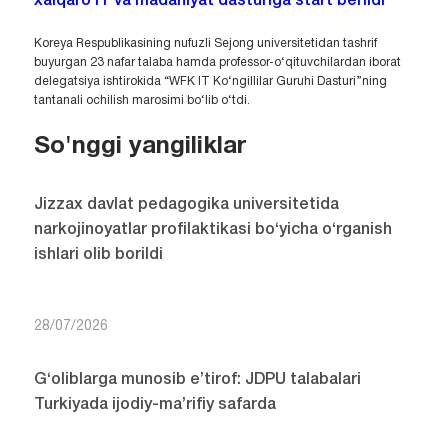
xalqaro IT va madaniyat dasturiga start berildi
Koreya Respublikasining nufuzli Sejong universitetidan tashrif
buyurgan 23 nafar talaba hamda professor-o‘qituvchilardan iborat
delegatsiya ishtirokida “WFK IT Ko‘ngillilar Guruhi Dasturi”ning
tantanali ochilish marosimi bo‘lib o‘tdi.
So'nggi yangiliklar
Jizzax davlat pedagogika universitetida
narkojinoyatlar profilaktikasi bo‘yicha o‘rganish
ishlari olib borildi
28/07/2026
G‘oliblarga munosib e’tirof: JDPU talabalari
Turkiyada ijodiy-ma’rifiy safarda