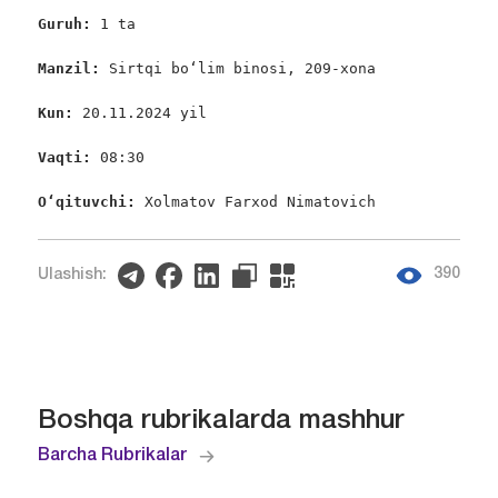
Guruh: 
1 ta

Manzil: 
Sirtqi bo‘lim binosi, 209-xona

Kun: 
20.11.2024 yil

Vaqti: 
08:30

O‘qituvchi:
 Xolmatov Farxod Nimatovich
390
Ulashish:
Boshqa rubrikalarda mashhur
Barcha Rubrikalar