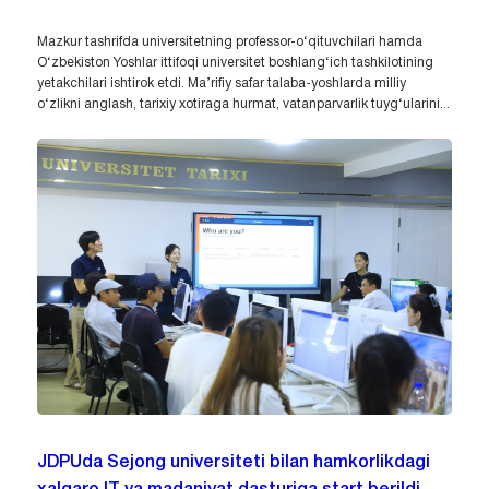
Mazkur tashrifda universitetning professor-o‘qituvchilari hamda
O‘zbekiston Yoshlar ittifoqi universitet boshlang‘ich tashkilotining
yetakchilari ishtirok etdi. Ma’rifiy safar talaba-yoshlarda milliy
o‘zlikni anglash, tarixiy xotiraga hurmat, vatanparvarlik tuyg‘ularini...
JDPUda Sejong universiteti bilan hamkorlikdagi