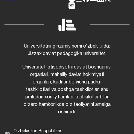
Universitetning rasmiy nomi oʻzbek tilida:
Jizzax davlat pedagogika universiteti
Universitet iqtisodiyotni davlat boshqaruvi
organlari, mahalliy davlat hokimiyati
organlari, kadrlar boʻyicha pudrat
tashkilotlari va boshqa tashkilotlar, shu
jumladan xorijiy hamkor tashkilotlar bilan
oʻzaro hamkorlikda oʻz faoliyatini amalga
oshiradi.
Oʻzbekiston Respublikasi