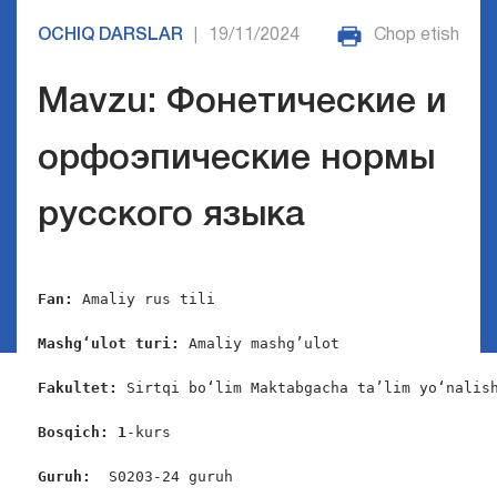
OCHIQ DARSLAR
19/11/2024
Chop etish
|
Mavzu: Фонетические и
орфоэпические нормы
русского языка
Fan:
 Аmaliy rus tili

Mashg‘ulot turi:
 Аmaliy mashg’ulot

Fakultet:
 Sirtqi bo‘lim Maktabgacha ta’lim yo‘nalish
Bosqich: 1
-kurs

Guruh:  
S0203-24 guruh
