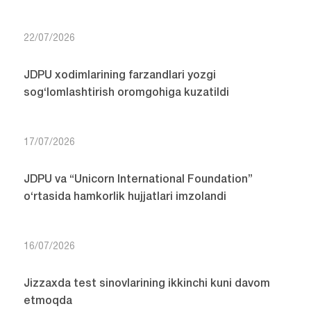
22/07/2026
JDPU xodimlarining farzandlari yozgi
sog‘lomlashtirish oromgohiga kuzatildi
17/07/2026
JDPU va “Unicorn International Foundation”
o‘rtasida hamkorlik hujjatlari imzolandi
16/07/2026
Jizzaxda test sinovlarining ikkinchi kuni davom
etmoqda