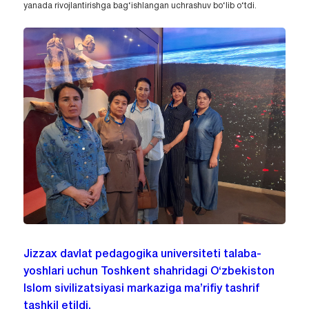
yanada rivojlantirishga bag‘ishlangan uchrashuv bo‘lib o‘tdi.
Jizzax davlat pedagogika universiteti talaba-
yoshlari uchun Toshkent shahridagi O‘zbekiston
Islom sivilizatsiyasi markaziga ma’rifiy tashrif
tashkil etildi.