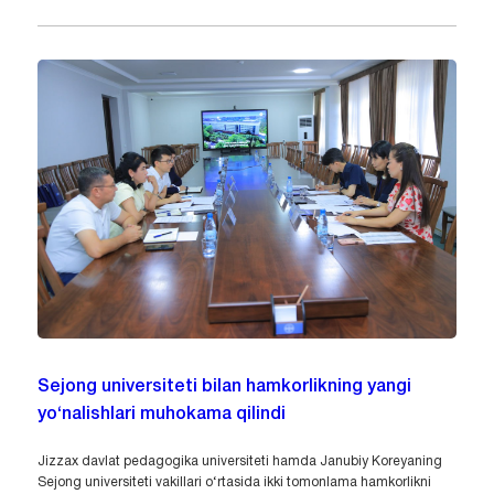
Sejong universiteti bilan hamkorlikning yangi
yo‘nalishlari muhokama qilindi
Jizzax davlat pedagogika universiteti hamda Janubiy Koreyaning
Sejong universiteti vakillari o‘rtasida ikki tomonlama hamkorlikni