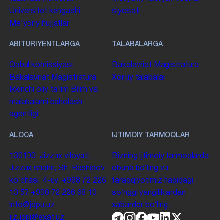
Universitet kengashi
siyosati
Me'yoriy hujjatlar
ABITURIYENTLARGA
TALABALARGA
Qabul komissiyasi
Bakalavriat
Magistratura
Bakalavriat
Magistratura
Xorijiy talabalar
Ikkinchi oliy taʼlim
Bilim va
malakalarni baholash
agentligi
ALOQA
IJTIMOIY TARMOQLAR
130100. Jizzax viloyati,
Bizning ijtimoiy tarmoqlarda
Jizzax shahri, Sh. Rashidov
obuna boʻling va
koʻchasi, 4-uy.
+998 72 226
taraqqiyotimiz haqidagi
13 57
+998 72 226 68 10
soʻnggi yangiliklardan
info@jdpu.uz
xabardor boʻling.
jiz.jdpi@exat.uz