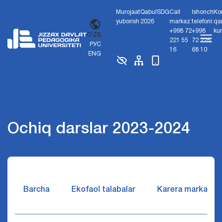
Murojaat
Qabul
SDG
Call
Ishonch
Ko
yuborish
2026
markaz:
telefoni:
qa
+998 72
+998
ku
O'ZB
221 55
72 226
РУС
16
68 10
ENG
Ochiq darslar 2023-2024
Barcha
Ekofaol talabalar
Karera markazi