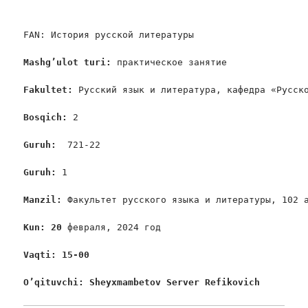
FAN: История русской литературы

Mashg
’
ulot
turi
:
 практическое занятие

Fakultet
:
 Русский язык и литература, кафедра «Русско
Bosqich
: 
2

Guruh
:  
721-22

Guruh
: 
1

Manzil
: 
Факультет русского языка и литературы, 102 а
Kun
: 20
 февраля, 2024 год

Vaqti
: 15-00
O’qituvchi
: 
Sheyxmambetov
Server
Refikovich