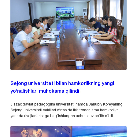
Sejong universiteti bilan hamkorlikning yangi
yo‘nalishlari muhokama qilindi
Jizzax davlat pedagogika universiteti hamda Janubiy Koreyaning
Sejong universiteti vakillari o‘rtasida ikki tomonlama hamkorlikni
yanada rivojlantirishga bag‘ishlangan uchrashuv bo‘lib o‘tdi.