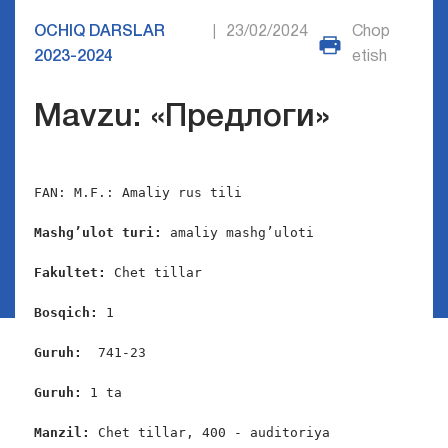
OCHIQ DARSLAR
23/02/2024
Chop
|
2023-2024
etish
Mavzu: «Предлоги»
FAN: M.F.: Amaliy rus tili

Mashg’ulot turi:
 amaliy mashg’uloti

Fakultet:
 Chet tillar

Bosqich: 
1

Guruh:  
741-23

Guruh: 
1 ta

Manzil:
 Chet tillar, 400 - auditoriya
