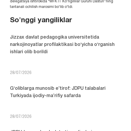
delegatsiya ishtirokida “WFK IT Ko‘ngillilar Guruhi Dasturi”ning
tantanali ochilish marosimi bo‘lib o‘tdi.
So'nggi yangiliklar
Jizzax davlat pedagogika universitetida
narkojinoyatlar profilaktikasi bo‘yicha o‘rganish
ishlari olib borildi
28/07/2026
G‘oliblarga munosib e’tirof: JDPU talabalari
Turkiyada ijodiy-ma’rifiy safarda
28/07/2026