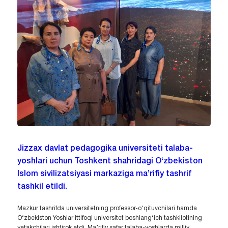
Jizzax davlat pedagogika universiteti talaba-
yoshlari uchun Toshkent shahridagi O‘zbekiston
Islom sivilizatsiyasi markaziga ma’rifiy tashrif
tashkil etildi.
Mazkur tashrifda universitetning professor-o‘qituvchilari hamda
O‘zbekiston Yoshlar ittifoqi universitet boshlang‘ich tashkilotining
yetakchilari ishtirok etdi. Ma’rifiy safar talaba-yoshlarda milliy