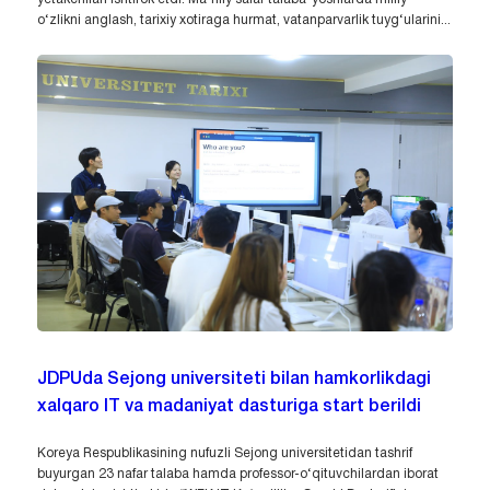
o‘zlikni anglash, tarixiy xotiraga hurmat, vatanparvarlik tuyg‘ularini...
JDPUda Sejong universiteti bilan hamkorlikdagi
xalqaro IT va madaniyat dasturiga start berildi
Koreya Respublikasining nufuzli Sejong universitetidan tashrif
buyurgan 23 nafar talaba hamda professor-o‘qituvchilardan iborat