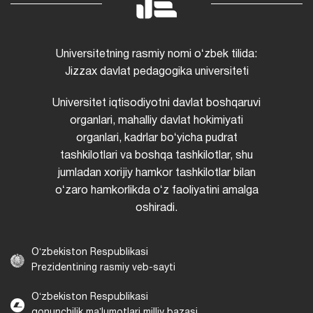
Universitetning rasmiy nomi oʻzbek tilida:
Jizzax davlat pedagogika universiteti
Universitet iqtisodiyotni davlat boshqaruvi
organlari, mahalliy davlat hokimiyati
organlari, kadrlar boʻyicha pudrat
tashkilotlari va boshqa tashkilotlar, shu
jumladan xorijiy hamkor tashkilotlar bilan
oʻzaro hamkorlikda oʻz faoliyatini amalga
oshiradi.
Oʻzbekiston Respublikasi
Prezidentining rasmiy veb-sayti
Oʻzbekiston Respublikasi
qonunchilik maʼlumotlari milliy bazasi