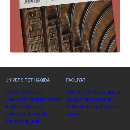
UNIVERSITET HAQIDA
FAOLIYAT
Umumiy maʼlumot
Ilmiy faoliyat
Oʻquv jarayoni
Universitet tarixi
Universitet
Xalqaro munosabatlar
tuzilmasi
Rektorat
Moliyaviy faoliyat
Yoshlar
Universitet kengashi
siyosati
Me'yoriy hujjatlar