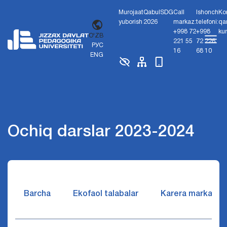
Murojaat
Qabul
SDG
Call
Ishonch
Ko
yuborish
2026
markaz:
telefoni:
qa
+998 72
+998
ku
O'ZB
221 55
72 226
РУС
16
68 10
ENG
Ochiq darslar 2023-2024
Barcha
Ekofaol talabalar
Karera markazi