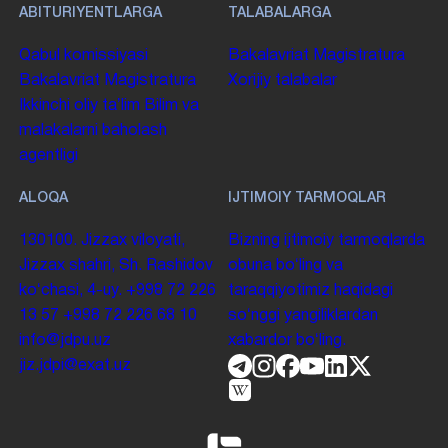
ABITURIYENTLARGA
TALABALARGA
Qabul komissiyasi
Bakalavriat
Magistratura
Bakalavriat
Magistratura
Xorijiy talabalar
Ikkinchi oliy taʼlim
Bilim va
malakalarni baholash
agentligi
ALOQA
IJTIMOIY TARMOQLAR
130100. Jizzax viloyati,
Bizning ijtimoiy tarmoqlarda
Jizzax shahri, Sh. Rashidov
obuna boʻling va
koʻchasi, 4-uy.
+998 72 226
taraqqiyotimiz haqidagi
13 57
+998 72 226 68 10
soʻnggi yangiliklardan
info@jdpu.uz
xabardor boʻling.
jiz.jdpi@exat.uz