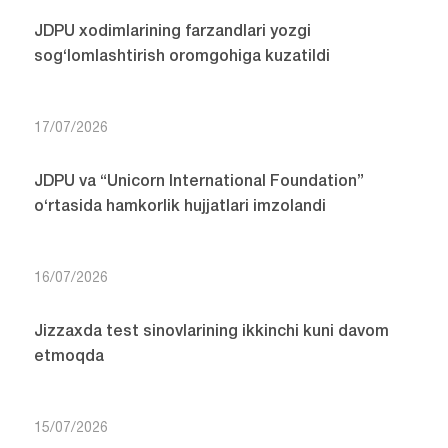
JDPU xodimlarining farzandlari yozgi
sog‘lomlashtirish oromgohiga kuzatildi
17/07/2026
JDPU va “Unicorn International Foundation”
o‘rtasida hamkorlik hujjatlari imzolandi
16/07/2026
Jizzaxda test sinovlarining ikkinchi kuni davom
etmoqda
15/07/2026