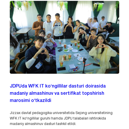
JDPUda WFK IT ko‘ngillilar dasturi doirasida
madaniy almashinuv va sertifikat topshirish
marosimi o‘tkazildi
Jizzax davlat pedagogika universitetida Sejong universitetining
WFK IT ko‘ngillilar guruhi hamda JDPU talabalari ishtirokida
madaniy almashinuv dasturi tashkil etildi.