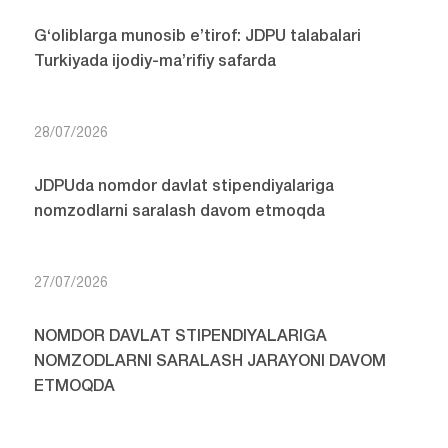
G‘oliblarga munosib e’tirof: JDPU talabalari
Turkiyada ijodiy-ma’rifiy safarda
28/07/2026
JDPUda nomdor davlat stipendiyalariga
nomzodlarni saralash davom etmoqda
27/07/2026
NOMDOR DAVLAT STIPENDIYALARIGA
NOMZODLARNI SARALASH JARAYONI DAVOM
ETMOQDA