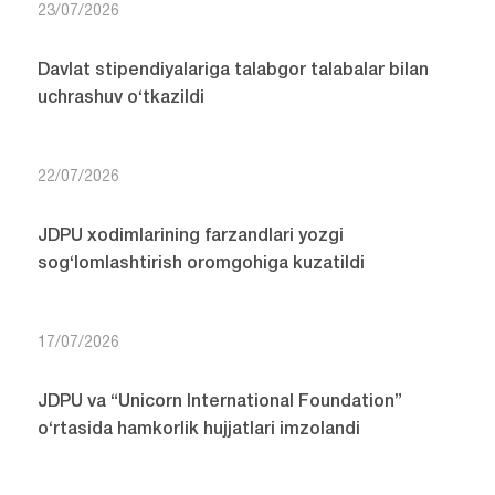
23/07/2026
Davlat stipendiyalariga talabgor talabalar bilan
uchrashuv o‘tkazildi
22/07/2026
JDPU xodimlarining farzandlari yozgi
sog‘lomlashtirish oromgohiga kuzatildi
17/07/2026
JDPU va “Unicorn International Foundation”
o‘rtasida hamkorlik hujjatlari imzolandi