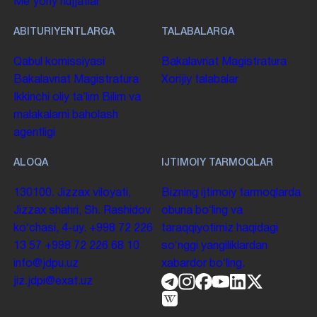
Me'yoriy hujjatlar
ABITURIYENTLARGA
TALABALARGA
Qabul komissiyasi
Bakalavriat
Magistratura
Bakalavriat
Magistratura
Xorijiy talabalar
Ikkinchi oliy taʼlim
Bilim va
malakalarni baholash
agentligi
ALOQA
IJTIMOIY TARMOQLAR
130100. Jizzax viloyati,
Bizning ijtimoiy tarmoqlarda
Jizzax shahri, Sh. Rashidov
obuna boʻling va
koʻchasi, 4-uy.
+998 72 226
taraqqiyotimiz haqidagi
13 57
+998 72 226 68 10
soʻnggi yangiliklardan
info@jdpu.uz
xabardor boʻling.
jiz.jdpi@exat.uz