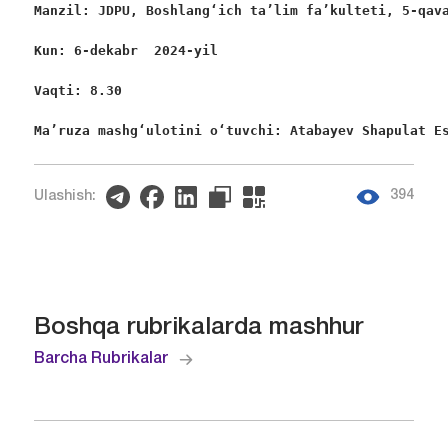
Manzil: JDPU, Boshlang‘ich ta’lim fa’kulteti, 5-qav
Kun: 6-dekabr  2024-yil
Vaqti: 8.30
Ma’ruza mashgʻulotini oʻtuvchi: Atabayev Shapulat E
394
Ulashish:
Boshqa rubrikalarda mashhur
Barcha Rubrikalar