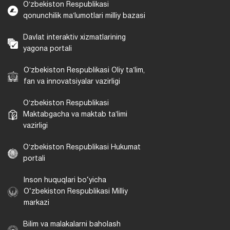
Oʻzbekiston Respublikasi
qonunchilik maʼlumotlari milliy bazasi
Davlat interaktiv xizmatlarining
yagona portali
Oʻzbekiston Respublikasi Oliy taʼlim,
fan va innovatsiyalar vazirligi
Oʻzbekiston Respublikasi
Maktabgacha va maktab taʼlimi
vazirligi
Oʻzbekiston Respublikasi Hukumat
portali
Inson huquqlari bo‘yicha
O‘zbekiston Respublikasi Milliy
markazi
Bilim va malakalarni baholash