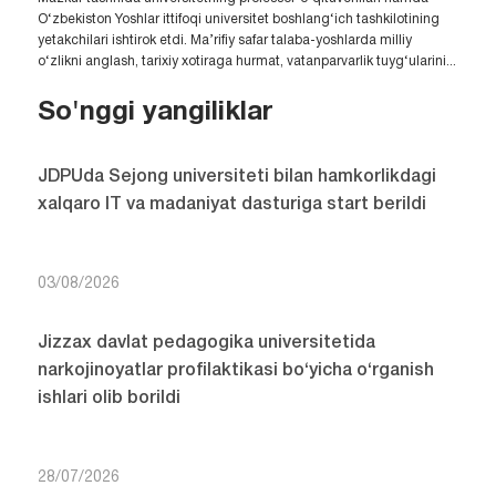
O‘zbekiston Yoshlar ittifoqi universitet boshlang‘ich tashkilotining
yetakchilari ishtirok etdi. Ma’rifiy safar talaba-yoshlarda milliy
o‘zlikni anglash, tarixiy xotiraga hurmat, vatanparvarlik tuyg‘ularini...
So'nggi yangiliklar
JDPUda Sejong universiteti bilan hamkorlikdagi
xalqaro IT va madaniyat dasturiga start berildi
03/08/2026
Jizzax davlat pedagogika universitetida
narkojinoyatlar profilaktikasi bo‘yicha o‘rganish
ishlari olib borildi
28/07/2026