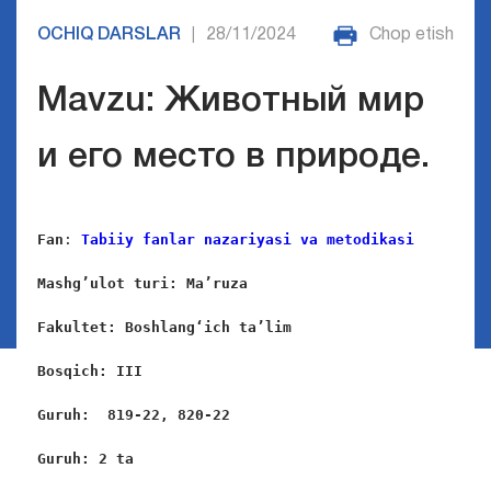
OCHIQ DARSLAR
28/11/2024
Chop etish
|
Mavzu: Животный мир
и его место в природе.
Fan
: 
Tabiiy fanlar nazariyasi va metodikasi
Mashg’ulot turi: Ma’ruza
Fakultet: Boshlang‘ich ta’lim
Bosqich: III
Guruh:  819-22, 820-22
Guruh: 2 ta