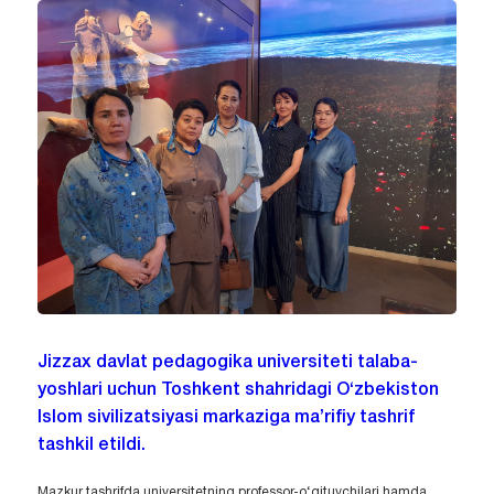
Jizzax davlat pedagogika universiteti talaba-
yoshlari uchun Toshkent shahridagi O‘zbekiston
Islom sivilizatsiyasi markaziga ma’rifiy tashrif
tashkil etildi.
Mazkur tashrifda universitetning professor-o‘qituvchilari hamda