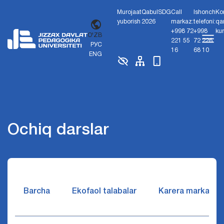
Murojaat
Qabul
SDG
Call
Ishonch
Ko
yuborish
2026
markaz:
telefoni:
qa
+998 72
+998
ku
O'ZB
221 55
72 226
РУС
16
68 10
ENG
Ochiq darslar
Barcha
Ekofaol talabalar
Karera markazi