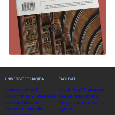
UNIVERSITET HAQIDA
FAOLIYAT
Umumiy maʼlumot
Ilmiy faoliyat
Oʻquv jarayoni
Universitet tarixi
Universitet
Xalqaro munosabatlar
tuzilmasi
Rektorat
Moliyaviy faoliyat
Yoshlar
Universitet kengashi
siyosati