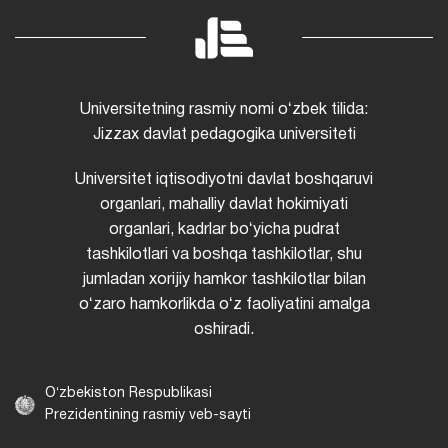
Universitetning rasmiy nomi oʻzbek tilida:
Jizzax davlat pedagogika universiteti
Universitet iqtisodiyotni davlat boshqaruvi
organlari, mahalliy davlat hokimiyati
organlari, kadrlar boʻyicha pudrat
tashkilotlari va boshqa tashkilotlar, shu
jumladan xorijiy hamkor tashkilotlar bilan
oʻzaro hamkorlikda oʻz faoliyatini amalga
oshiradi.
Oʻzbekiston Respublikasi
Prezidentining rasmiy veb-sayti