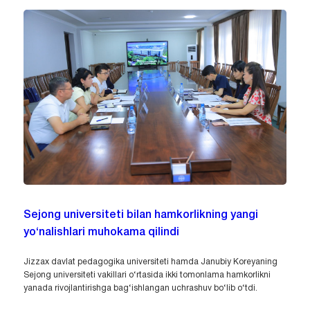
Sejong universiteti bilan hamkorlikning yangi
yo‘nalishlari muhokama qilindi
Jizzax davlat pedagogika universiteti hamda Janubiy Koreyaning
Sejong universiteti vakillari o‘rtasida ikki tomonlama hamkorlikni
yanada rivojlantirishga bag‘ishlangan uchrashuv bo‘lib o‘tdi.