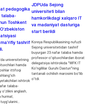
JDPUda Sejong
lat pedagogika
universiteti bilan
i talaba-
hamkorlikdagi xalqaro IT
chun Toshkent
va madaniyat dasturiga
 O‘zbekiston
start berildi
zatsiyasi
Koreya Respublikasining nufuzli
a’rifiy tashrif
Sejong universitetidan tashrif
i.
buyurgan 23 nafar talaba hamda
professor-o‘qituvchilardan iborat
da universitetning
delegatsiya ishtirokida “WFK IT
ituvchilari hamda
Ko‘ngillilar Guruhi Dasturi”ning
shlar ittifoqi
tantanali ochilish marosimi bo‘lib
shlang‘ich
o‘tdi.
yetakchilari ishtirok
safar talaba-
y o‘zlikni anglash,
a hurmat,
uyg‘ularini...