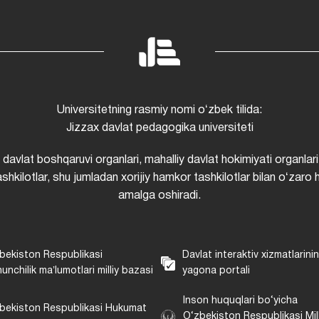
Universitetning rasmiy nomi oʻzbek tilida:
Jizzax davlat pedagogika universiteti
i davlat boshqaruvi organlari, mahalliy davlat hokimiyati organlari
shkilotlar, shu jumladan xorijiy hamkor tashkilotlar bilan oʻzaro 
amalga oshiradi.
bekiston Respublikasi
Davlat interaktiv xizmatlarini
unchilik maʼlumotlari milliy bazasi
yagona portali
Inson huquqlari bo‘yicha
bekiston Respublikasi Hukumat
O‘zbekiston Respublikasi Mill