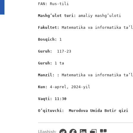
FAN: Rus-tili

Mashg’ulot turi:
 amaliy mashg’uloti

Fakultet:
 Matematika va informatika ta’l
Bosqich: 
1

Guruh:  
117-23

Guruh: 
1 ta

Manzil: :
 Matematika va informatika ta’l
Kun: 
4-aprel, 2024-yil

Vaqti: 11:30
O’qituvchi:  Murodova Umida Botir qizi
Ulashish: