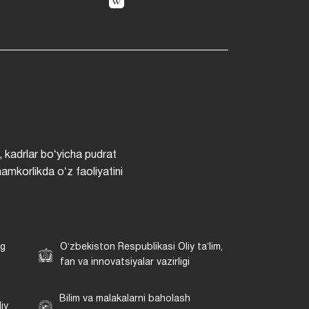
, kadrlar boʻyicha pudrat
hamkorlikda oʻz faoliyatini
ng
Oʻzbekiston Respublikasi Oliy taʼlim,
fan va innovatsiyalar vazirligi
Bilim va malakalarni baholash
iy