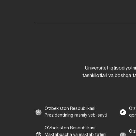
Universitet iqtisodiyotn
tashkilotlari va boshqa ta
Oʻzbekiston Respublikasi
Oʻz
Prezidentining rasmiy veb-sayti
qon
Oʻzbekiston Respublikasi
Oʻz
Maktabgacha va maktab taʼlimi