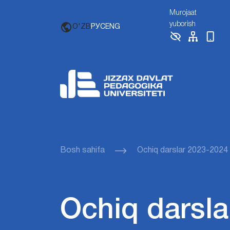
Murojaat
yuborish
O'ZB
РУС
ENG
Bosh sahifa
Ochiq darslar 2023-2024
Ochiq darsla