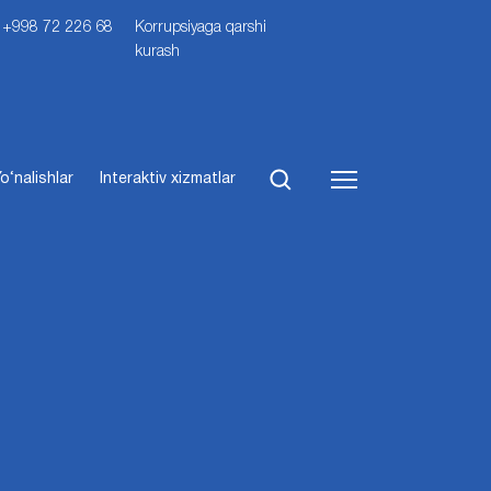
i: +998 72 226 68
Korrupsiyaga qarshi
kurash
o‘nalishlar
Interaktiv xizmatlar