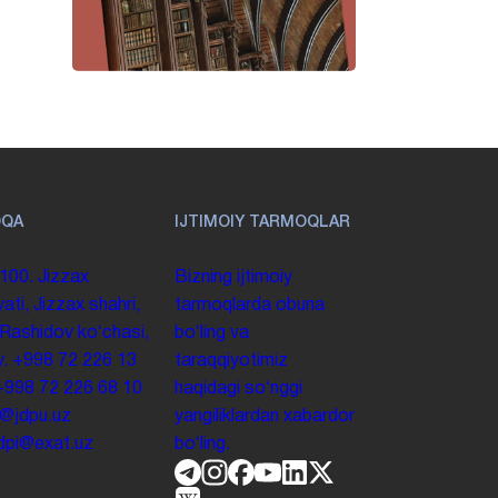
OQA
IJTIMOIY TARMOQLAR
100. Jizzax
Bizning ijtimoiy
yati, Jizzax shahri,
tarmoqlarda obuna
 Rashidov koʻchasi,
boʻling va
y.
+998 72 226 13
taraqqiyotimiz
+998 72 226 68 10
haqidagi soʻnggi
o@jdpu.uz
yangiliklardan xabardor
.jdpi@exat.uz
boʻling.