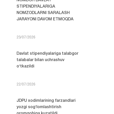
NOMDOR DAVLAT
STIPENDIYALARIGA
NOMZODLARNI SARALASH
JARAYONI DAVOM ETMOQDA
23/07/2026
Davlat stipendiyalariga talabgor
talabalar bilan uchrashuv
o‘tkazildi
22/07/2026
JDPU xodimlarining farzandlari
yozgi sog‘lomlashtirish
oromgohiga kuzatildi