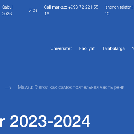
Qabul
Call markaz: +998 72 221 55
Ishonch telefon
SDG
2026
16
10
Universitet
Faoliyat
Talabalarga
Y
Mavzu: Глагол как самостоятельная часть речи
r 2023-2024