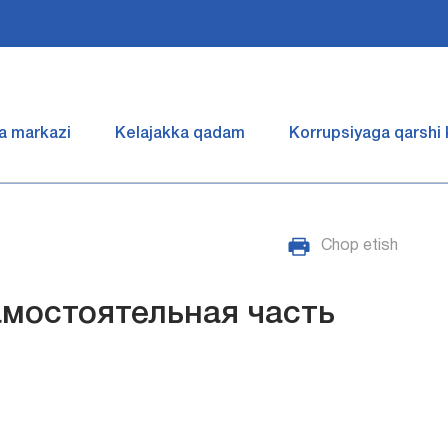
a markazi
Kelajakka qadam
Korrupsiyaga qarshi
Chop etish
амостоятельная часть