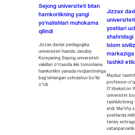
Sejong universiteti bilan
Jizzax dav
hamkorlikning yangi
universitet
yo‘nalishlari muhokama
yoshlari u
qilindi
shahridagi
Jizzax davlat pedagogika
Islom sivili
universiteti hamda Janubiy
markaziga m
Koreyaning Sejong universiteti
tashkil etild
vakillari o‘rtasida ikki tomonlama
hamkorlikni yanada rivojlantirishga
Mazkur tashrif
bag‘ishlangan uchrashuv bo‘lib
professor-o‘q
o‘tdi.
O‘zbekiston Yo
universitet bo
tashkilotining 
etdi. Ma’rifiy 
yoshlarda milli
tarixiy xotirag
vatanparvarlik t