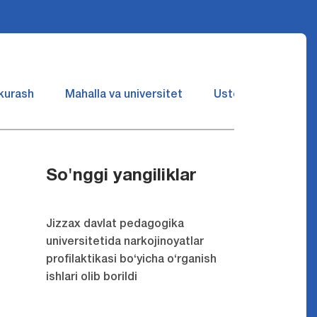
 kurash
Mahalla va universitet
Ustozlar suhbatin 
So'nggi yangiliklar
Jizzax davlat pedagogika
universitetida narkojinoyatlar
profilaktikasi bo‘yicha o‘rganish
ishlari olib borildi