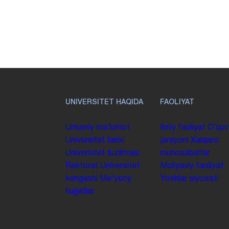
UNIVERSITET HAQIDA
FAOLIYAT
Umumiy maʼlumot
Ilmiy faoliyat
Oʻquv
Universitet tarixi
jarayoni
Xalqaro
Universitet tuzilmasi
munosabatlar
Rektorat
Universitet
Moliyaviy faoliyat
kengashi
Me'yoriy
Yoshlar siyosati
hujjatlar