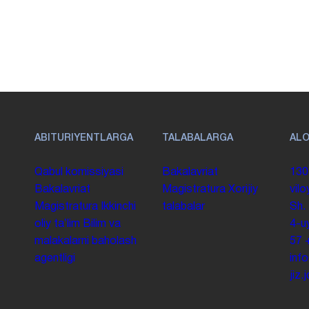
ABITURIYENTLARGA
TALABALARGA
AL
Qabul komissiyasi
Bakalavriat
130
Bakalavriat
Magistratura
Xorijiy
vilo
Magistratura
Ikkinchi
talabalar
Sh.
oliy taʼlim
Bilim va
4-u
malakalarni baholash
57
agentligi
inf
jiz